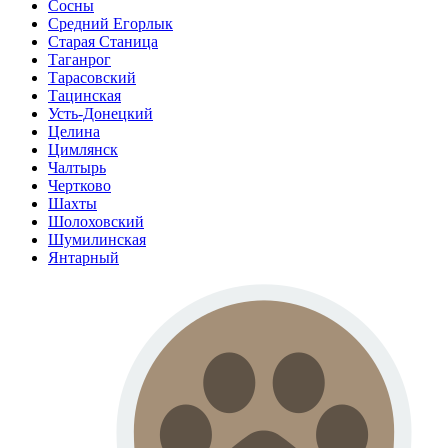
Сосны
Средний Егорлык
Старая Станица
Таганрог
Тарасовский
Тацинская
Усть-Донецкий
Целина
Цимлянск
Чалтырь
Чертково
Шахты
Шолоховский
Шумилинская
Янтарный