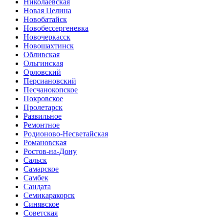
Николаевская
Новая Целина
Новобатайск
Новобессергеневка
Новочеркасск
Новошахтинск
Обливская
Ольгинская
Орловский
Персиановский
Песчанокопское
Покровское
Пролетарск
Развильное
Ремонтное
Родионово-Несветайская
Романовская
Ростов-на-Дону
Сальск
Самарское
Самбек
Сандата
Семикаракорск
Синявское
Советская