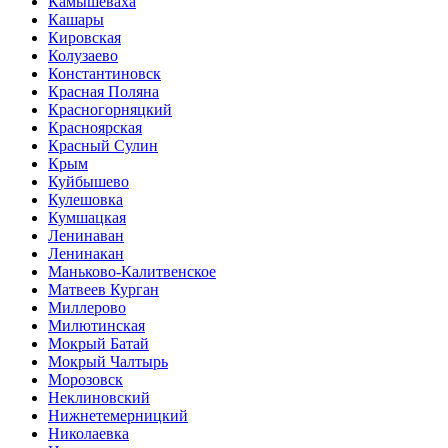
Камышеваха
Кашары
Кировская
Колузаево
Константиновск
Красная Поляна
Красногорняцкий
Красноярская
Красный Сулин
Крым
Куйбышево
Кулешовка
Кумшацкая
Ленинаван
Ленинакан
Маньково-Калитвенское
Матвеев Курган
Миллерово
Милютинская
Мокрый Батай
Мокрый Чалтырь
Морозовск
Неклиновский
Нижнетемерницкий
Николаевка