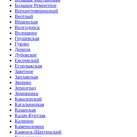
Большое Ремонтное
Верхнетемерницкий
Весёлый
Вёшенская
Волгодонск
Волошино
Грушевская
Гуково
Донецк
Дубовское
Евсеевский
Егорлыкская
Заветное
Заплавская
Зверево
Зерноград
Зимовники
Кавалерский
Кагальницкая
Казанская
Калач-Куртлак
Калинин
Каменоломни
Каменск-Шахтинский