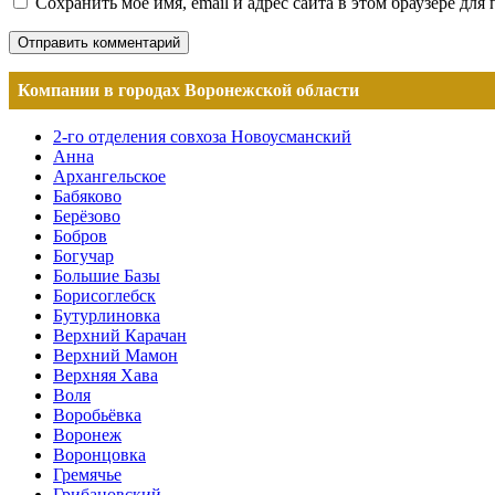
Сохранить моё имя, email и адрес сайта в этом браузере д
Компании в городах Воронежской области
2-го отделения совхоза Новоусманский
Анна
Архангельское
Бабяково
Берёзово
Бобров
Богучар
Большие Базы
Борисоглебск
Бутурлиновка
Верхний Карачан
Верхний Мамон
Верхняя Хава
Воля
Воробьёвка
Воронеж
Воронцовка
Гремячье
Грибановский