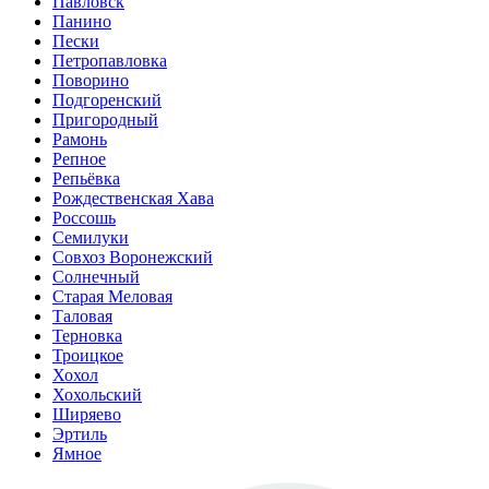
Павловск
Панино
Пески
Петропавловка
Поворино
Подгоренский
Пригородный
Рамонь
Репное
Репьёвка
Рождественская Хава
Россошь
Семилуки
Совхоз Воронежский
Солнечный
Старая Меловая
Таловая
Терновка
Троицкое
Хохол
Хохольский
Ширяево
Эртиль
Ямное