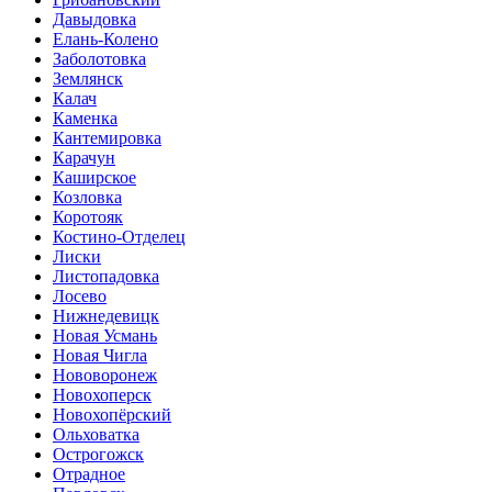
Давыдовка
Елань-Колено
Заболотовка
Землянск
Калач
Каменка
Кантемировка
Карачун
Каширское
Козловка
Коротояк
Костино-Отделец
Лиски
Листопадовка
Лосево
Нижнедевицк
Новая Усмань
Новая Чигла
Нововоронеж
Новохоперск
Новохопёрский
Ольховатка
Острогожск
Отрадное