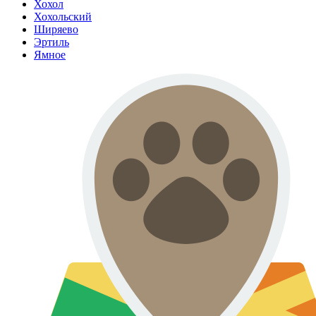
Хохол
Хохольский
Ширяево
Эртиль
Ямное