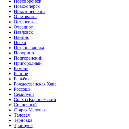
Нововоронеж
Новохоперск
Новохопёрский
Ольховатка
Острогожск
Отрадное
Павловск
Панино
Пески
Петропавловка
Поворино
Подгоренский
Пригородный
Рамонь
Репное
Репьёвка
Рождественская Хава
Россошь
Семилуки
Совхоз Воронежский
Солнечный
Старая Меловая
Таловая
Терновка
Троицкое