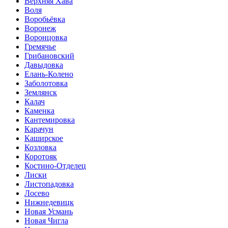
Верхняя Хава
Воля
Воробьёвка
Воронеж
Воронцовка
Гремячье
Грибановский
Давыдовка
Елань-Колено
Заболотовка
Землянск
Калач
Каменка
Кантемировка
Карачун
Каширское
Козловка
Коротояк
Костино-Отделец
Лиски
Листопадовка
Лосево
Нижнедевицк
Новая Усмань
Новая Чигла