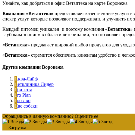
Узнайте, как добраться в офис Ветаптека на карте Воронежа
Компания «Ветаптека»
предоставляет качественные услуги в 
спектр услуг, которые позволяют поддерживать и улучшать их з
Каждый питомец уникален, и поэтому компания
«Ветаптека»
п
глубоким знанием в области ветеринарии, что позволяет предо
«Ветаптека»
предлагает широкий выбор продуктов для ухода з
«Ветаптека»
стремится обеспечить клиентам удобство и легкос
Другие компании Воронежа
Аква-Лайф
Ветклиника Лидер
Три кота
Pro Plan
Зоозавр
Две собаки
Обращались в данную компанию? Оцените её
Загрузка...