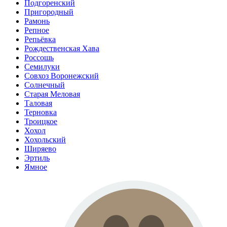
Подгоренский
Пригородный
Рамонь
Репное
Репьёвка
Рождественская Хава
Россошь
Семилуки
Совхоз Воронежский
Солнечный
Старая Меловая
Таловая
Терновка
Троицкое
Хохол
Хохольский
Ширяево
Эртиль
Ямное