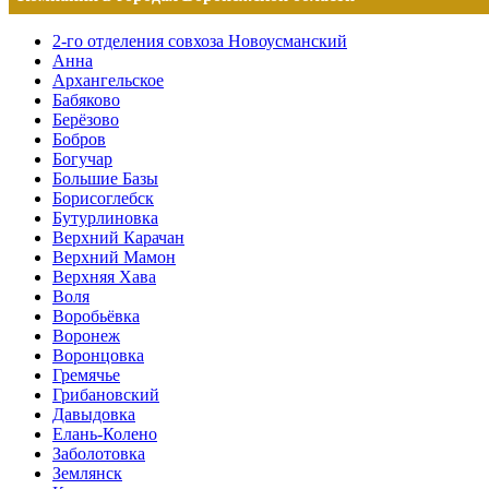
2-го отделения совхоза Новоусманский
Анна
Архангельское
Бабяково
Берёзово
Бобров
Богучар
Большие Базы
Борисоглебск
Бутурлиновка
Верхний Карачан
Верхний Мамон
Верхняя Хава
Воля
Воробьёвка
Воронеж
Воронцовка
Гремячье
Грибановский
Давыдовка
Елань-Колено
Заболотовка
Землянск