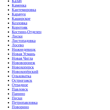
Калач
Каменка
Кантемировка
Карачун
Каширское
Козловка
Коротояк
Костино-Отделец
Лиски
Листопадовка
Лосево
Нижнедевицк
Новая Усмань
Новая Чигла
Нововоронеж
Новохоперск
Новохопёрский
Ольховатка
Острогожск
Отрадное
Павловск
Панино
Пески
Петропавловка
Поворино