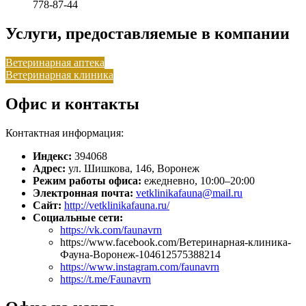
778-87-44
Услуги, предоставляемые в компании
Ветеринарная аптека
Ветеринарная клиника
Офис и контакты
Контактная информация:
Индекс:
394068
Адрес:
ул. Шишкова, 146, Воронеж
Режим работы офиса:
ежедневно, 10:00–20:00
Электронная почта:
vetklinikafauna@mail.ru
Сайт:
http://vetklinikafauna.ru/
Социальные сети:
https://vk.com/faunavrn
https://www.facebook.com/Ветеринарная-клиника-
Фауна-Воронеж-104612575388214
https://www.instagram.com/faunavrn
https://t.me/Faunavrn