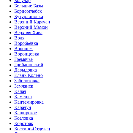
Богучар
Большие Базы
Борисоглебск
Бутурлиновка
Верхний Карачан
Верхний Мамон
Верхняя Хава
Воля
Воробьёвка
Воронеж
Воронцовка
Гремячье
Грибановский
Давыдовка
Елань-Колено
Заболотовка
Землянск
Калач
Каменка
Кантемировка
Карачун
Каширское
Козловка
Коротояк
Костино-Отделец