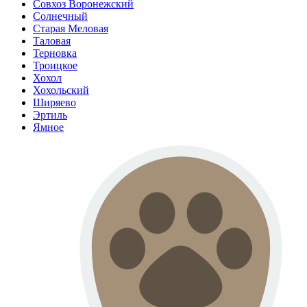
Совхоз Воронежский
Солнечный
Старая Меловая
Таловая
Терновка
Троицкое
Хохол
Хохольский
Ширяево
Эртиль
Ямное