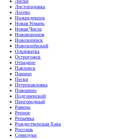
Лиски
Листопадовка
Лосево
Нижнедевицк
Новая Усмань
Новая Чигла
Нововоронеж
Новохоперск
Новохопёрский
Ольховатка
Острогожск
Отрадное
Павловск
Панино
Пески
Петропавловка
Поворино
Подгоренский
Пригородный
Рамонь
Репное
Репьёвка
Рождественская Хава
Россошь
Семилуки