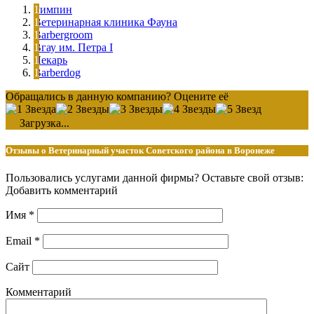
Римпин
Ветеринарная клиника Фауна
Barbergroom
Вгау им. Петра I
Лекарь
Barberdog
Обращались в данную компанию? Оцените её
Загрузка...
Отзывы о Ветеринарный участок Советского района в Воронеже
Пользовались услугами данной фирмы? Оставьте свой отзыв:
Добавить комментарий
Имя
*
Email
*
Сайт
Комментарий