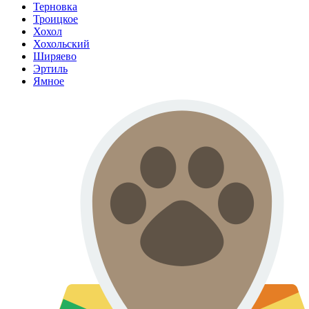
Терновка
Троицкое
Хохол
Хохольский
Ширяево
Эртиль
Ямное