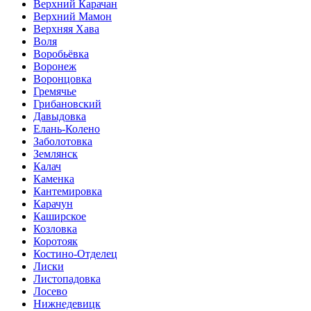
Верхний Карачан
Верхний Мамон
Верхняя Хава
Воля
Воробьёвка
Воронеж
Воронцовка
Гремячье
Грибановский
Давыдовка
Елань-Колено
Заболотовка
Землянск
Калач
Каменка
Кантемировка
Карачун
Каширское
Козловка
Коротояк
Костино-Отделец
Лиски
Листопадовка
Лосево
Нижнедевицк