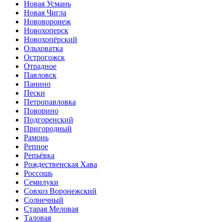
Новая Усмань
Новая Чигла
Нововоронеж
Новохоперск
Новохопёрский
Ольховатка
Острогожск
Отрадное
Павловск
Панино
Пески
Петропавловка
Поворино
Подгоренский
Пригородный
Рамонь
Репное
Репьёвка
Рождественская Хава
Россошь
Семилуки
Совхоз Воронежский
Солнечный
Старая Меловая
Таловая