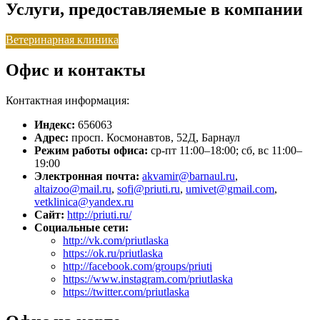
Услуги, предоставляемые в компании
Ветеринарная клиника
Офис и контакты
Контактная информация:
Индекс:
656063
Адрес:
просп. Космонавтов, 52Д, Барнаул
Режим работы офиса:
ср-пт 11:00–18:00; сб, вс 11:00–
19:00
Электронная почта:
akvamir@barnaul.ru
,
altaizoo@mail.ru
,
sofi@priuti.ru
,
umivet@gmail.com
,
vetklinica@yandex.ru
Сайт:
http://priuti.ru/
Социальные сети:
http://vk.com/priutlaska
https://ok.ru/priutlaska
http://facebook.com/groups/priuti
https://www.instagram.com/priutlaska
https://twitter.com/priutlaska