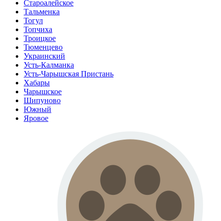
Староалейское
Тальменка
Тогул
Топчиха
Троицкое
Тюменцево
Украинский
Усть-Калманка
Усть-Чарышская Пристань
Хабары
Чарышское
Шипуново
Южный
Яровое