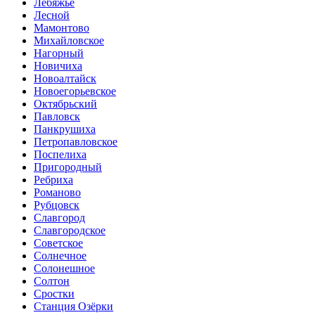
Лебяжье
Лесной
Мамонтово
Михайловское
Нагорный
Новичиха
Новоалтайск
Новоегорьевское
Октябрьский
Павловск
Панкрушиха
Петропавловское
Поспелиха
Пригородный
Ребриха
Романово
Рубцовск
Славгород
Славгородское
Советское
Солнечное
Солонешное
Солтон
Сростки
Станция Озёрки