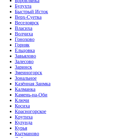
Боровлянка
Булухта
Быстрый Исток
Верх-Суетка
Веселоярск
Власиха
Волчиха
Гонохово
Горняк
Ельцовка
Завьялово
Залесово
Заринск
Змеиногорск
Зональное
Казённая Заимка
Калманка
Камень-на-Оби
Ключи
Косиха
Красногорское
Крутиха
Кулунда
Курья
Кытманово