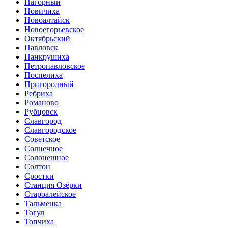
Нагорный
Новичиха
Новоалтайск
Новоегорьевское
Октябрьский
Павловск
Панкрушиха
Петропавловское
Поспелиха
Пригородный
Ребриха
Романово
Рубцовск
Славгород
Славгородское
Советское
Солнечное
Солонешное
Солтон
Сростки
Станция Озёрки
Староалейское
Тальменка
Тогул
Топчиха