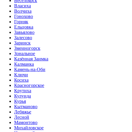
Веселоярск
Власиха
Волчиха
Гонохово
Горняк
Ельцовка
Завьялово
Залесово
Заринск
Змеиногорск
Зональное
Казённая Заимка
Калманка
Камень-на-Оби
Ключи
Косиха
Красногорское
Крутиха
Кулунда
Курья
Кытманово
Лебяжье
Лесной
Мамонтово
Михайловское