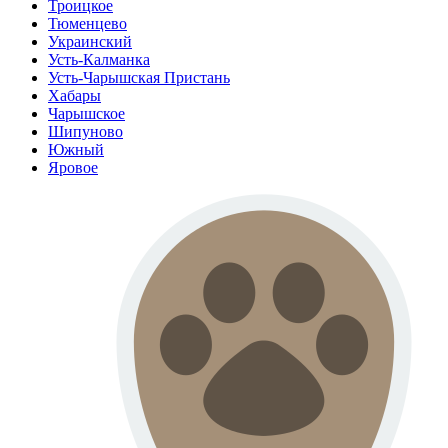
Троицкое
Тюменцево
Украинский
Усть-Калманка
Усть-Чарышская Пристань
Хабары
Чарышское
Шипуново
Южный
Яровое