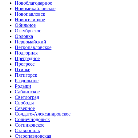
Новоблагодарное
Новомихайловское
Новопавловск
Новоселицкое
Обильное
Октябрьское
Орловка
Первомайский
Петропавловское
Подгорная
Преградное
Прогресс
Птичье
Пятигорск
Раздольное
Родыки
Саблинское
Светлоград
Свободы
Северное
Солдато-Александровское
Солнечнодольск
Сотниковское
Ставрополь
Старопавловская