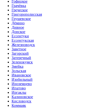
Гофицкое
Грачёвка
Греческое
Григорополисская
Грушевское
Дёмино
Дивное
Донское
Ессентуки
Ессентукская
Железноводск
Заветное
Загорский
Затеречный
Зеленокумск
Змейка
Зольская
Ивановское
Изобильный
Иноземцево
Ипатово
Иргаклы
Калиновское
Кисловодск
Коммаяк