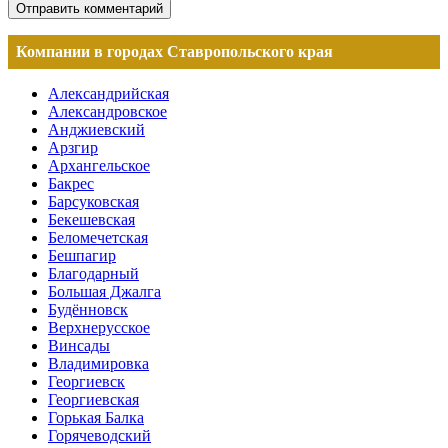
Компании в городах Ставропольского края
Александрийская
Александровское
Анджиевский
Арзгир
Архангельское
Бакрес
Барсуковская
Бекешевская
Беломечетская
Бешпагир
Благодарный
Большая Джалга
Будённовск
Верхнерусское
Винсады
Владимировка
Георгиевск
Георгиевская
Горькая Балка
Горячеводский