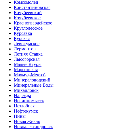
Комсомолец
Константиновская
Кочубеевский
Кочубеевское
Красногвардейское
Круглолесское
Курсавка
Курская
Левокумское
Лермонтов
Летняя Ставка
Лысогорская
Малые Ягуры
Марьинская
Махмуд-Мектеб
Минераловодский
Минеральные Воды
Михайловск
Надежда
Невинномысск
Незлобная
Нефтекумск
Нины
Новая Жизнь
Новоалександровск