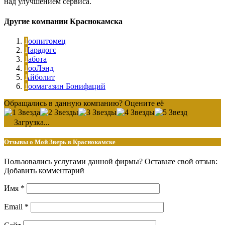
над улучшением сервиса.
Другие компании Краснокамска
Зоопитомец
Парадогс
Забота
ЗооЛэнд
Айболит
Зоомагазин Бонифаций
Обращались в данную компанию? Оцените её
Загрузка...
Отзывы о Мой Зверь в Краснокамске
Пользовались услугами данной фирмы? Оставьте свой отзыв:
Добавить комментарий
Имя
*
Email
*