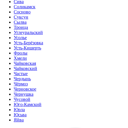
Сива
Соликамск
Сосново
Суксун
Сылва
Троица
Углеуральский
Усолье
Усть-Берёзовка
Усть-Кишерть
Фролы
Хмели
Чайковская
Чайковский
Частые
Чердынь
Чёрмоз
Черновское
Чернушка
Чусовой
Юго-Камский
Юрла
Юсьва
Яйва