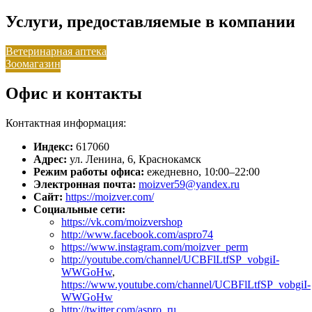
Услуги, предоставляемые в компании
Ветеринарная аптека
Зоомагазин
Офис и контакты
Контактная информация:
Индекс:
617060
Адрес:
ул. Ленина, 6, Краснокамск
Режим работы офиса:
ежедневно, 10:00–22:00
Электронная почта:
moizver59@yandex.ru
Сайт:
https://moizver.com/
Социальные сети:
https://vk.com/moizvershop
http://www.facebook.com/aspro74
https://www.instagram.com/moizver_perm
http://youtube.com/channel/UCBFlLtfSP_vobgiI-
WWGoHw
,
https://www.youtube.com/channel/UCBFlLtfSP_vobgiI-
WWGoHw
http://twitter.com/aspro_ru