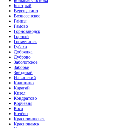
Большая Соснова
Быстрый
Верещагино
Вознесенское
Гайны
Гамово
Горнозаводск
Горный
Гремячинск
Губаха
Добрянка
Дуброво
Заболотское
Заборье
Звёздный
Ильинский
Калинино
Карагай
Кизел
Кондратово
Корчевня
Коса
Кочёво
Красновишерск
Краснокамск