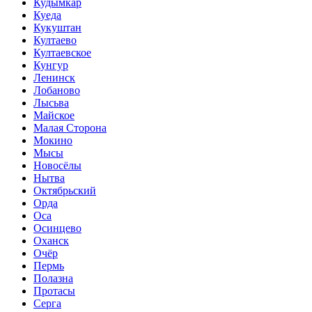
Кудымкар
Куеда
Кукуштан
Култаево
Култаевское
Кунгур
Ленинск
Лобаново
Лысьва
Майское
Малая Сторона
Мокино
Мысы
Новосёлы
Нытва
Октябрьский
Орда
Оса
Осинцево
Оханск
Очёр
Пермь
Полазна
Протасы
Серга