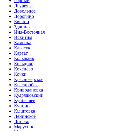
Горный
Двуречье
Довольное
Дорогино
Евсино
Здвинск
Иня-Восточная
Искитим
Каменка
Карасук
Каргат
Колывань
Кольцово
Коченёво
Кочки
Краснозёрское
Краснообск
Криводановка
Кудряшовский
Куйбышев
Купино
Кыштовка
Ленинское
Линёво
Марусино