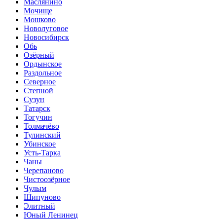
Маслянино
Мочище
Мошково
Новолуговое
Новосибирск
Обь
Озёрный
Ордынское
Раздольное
Северное
Степной
Сузун
Татарск
Тогучин
Толмачёво
Тулинский
Убинское
Усть-Тарка
Чаны
Черепаново
Чистоозёрное
Чулым
Шипуново
Элитный
Юный Ленинец