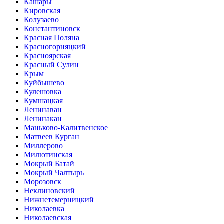
Кашары
Кировская
Колузаево
Константиновск
Красная Поляна
Красногорняцкий
Красноярская
Красный Сулин
Крым
Куйбышево
Кулешовка
Кумшацкая
Ленинаван
Ленинакан
Маньково-Калитвенское
Матвеев Курган
Миллерово
Милютинская
Мокрый Батай
Мокрый Чалтырь
Морозовск
Неклиновский
Нижнетемерницкий
Николаевка
Николаевская