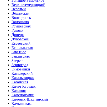
Большое Ремонтное
Верхнетемерницкий
Весёлый
Вёшенская
Волгодонск
Волошино
Грушевская
Гуково
Донецк
Дубовское
Евсеевский
Егорлыкская
Заветное
Заплавская
Зверево
Зерноград
Зимовники
Кавалерский
Кагальницкая
Казанская
Калач-Куртлак
Калинин
Каменоломни
Каменск-Шахтинский
Камышеваха