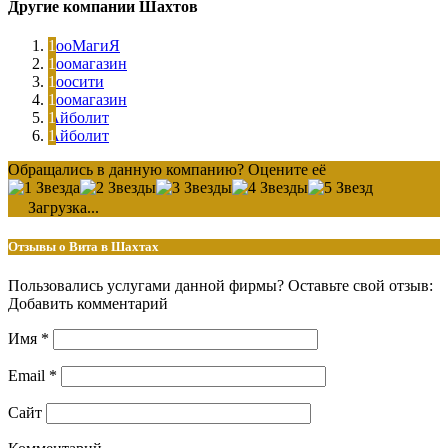
Другие компании Шахтов
ЗооМагиЯ
Зоомагазин
Зоосити
Зоомагазин
Айболит
Айболит
Обращались в данную компанию? Оцените её
Загрузка...
Отзывы о Вита в Шахтах
Пользовались услугами данной фирмы? Оставьте свой отзыв:
Добавить комментарий
Имя
*
Email
*
Сайт