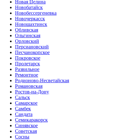
Новая Целина
Новобатайск
Новобессергеневка
Новочеркасск
Новошахтинск
Обливская
Ольгинская
Орловский
Персиановский
Песчанокопское
Покровское
Пролетарск
Развильное
Ремонтное
Родионово-Несветайская
Романовская
Ростов-на-Дону
Сальск
Самарское
Самбек
Сандата
Семикаракорск
Синявское
Советская
Сосны