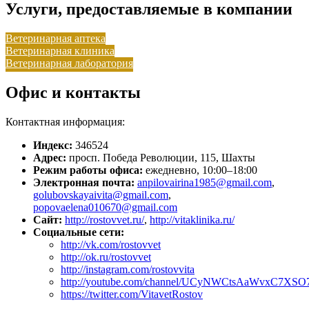
Услуги, предоставляемые в компании
Ветеринарная аптека
Ветеринарная клиника
Ветеринарная лаборатория
Офис и контакты
Контактная информация:
Индекс:
346524
Адрес:
просп. Победа Революции, 115, Шахты
Режим работы офиса:
ежедневно, 10:00–18:00
Электронная почта:
anpilovairina1985@gmail.com
,
golubovskayaivita@gmail.com
,
popovaelena010670@gmail.com
Сайт:
http://rostovvet.ru/
,
http://vitaklinika.ru/
Социальные сети:
http://vk.com/rostovvet
http://ok.ru/rostovvet
http://instagram.com/rostovvita
http://youtube.com/channel/UCyNWCtsAaWvxC7XS
https://twitter.com/VitavetRostov