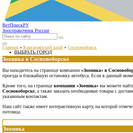
ВетПоиск
РУ
Зоосправочник России
Главная
»
Красноярский край
»
Сосновоборск
ВЫБРАТЬ ГОРОД
Зооника в Сосновоборске
Вы находитесь на странице компании
«Зооника» в Сосновобо
проезда и ближайшую остановку автобуса. Если в данный момен
Кроме того, на странице
компании «Зооника»
вы можете найти
Сосновоборске
, а также заказать необходимые товары с дост
указанным контактам.
Наш сайт также имеет интерактивную карту, на которой отмеч
питомца.
Зооника