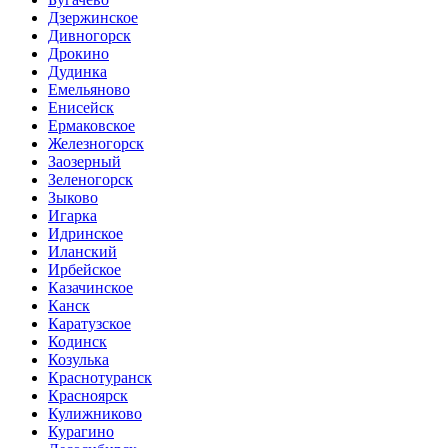
Дзержинское
Дивногорск
Дрокино
Дудинка
Емельяново
Енисейск
Ермаковское
Железногорск
Заозерный
Зеленогорск
Зыково
Игарка
Идринское
Иланский
Ирбейское
Казачинское
Канск
Каратузское
Кодинск
Козулька
Краснотуранск
Красноярск
Кулижниково
Курагино