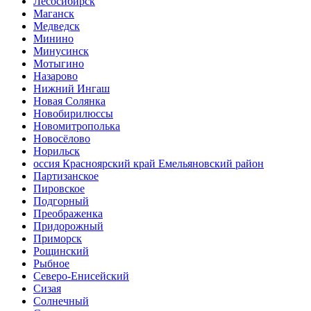
Лесосибирск
Маганск
Медведск
Минино
Минусинск
Мотыгино
Назарово
Нижний Ингаш
Новая Солянка
Новобирилюссы
Новомитрополька
Новосёлово
Норильск
оссия Красноярский край Емельяновский район
Партизанское
Пировское
Подгорный
Преображенка
Придорожный
Приморск
Рощинский
Рыбное
Северо-Енисейский
Сизая
Солнечный