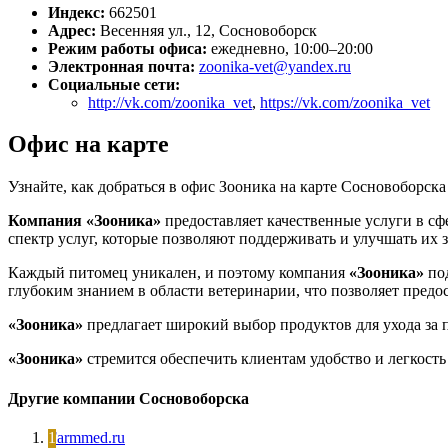
Индекс:
662501
Адрес:
Весенняя ул., 12, Сосновоборск
Режим работы офиса:
ежедневно, 10:00–20:00
Электронная почта:
zoonika-vet@yandex.ru
Социальные сети:
http://vk.com/zoonika_vet
,
https://vk.com/zoonika_vet
Офис на карте
Узнайте, как добраться в офис Зооника на карте Сосновоборска
Компания «Зооника»
предоставляет качественные услуги в сф
спектр услуг, которые позволяют поддерживать и улучшать их з
Каждый питомец уникален, и поэтому компания
«Зооника»
под
глубоким знанием в области ветеринарии, что позволяет предо
«Зооника»
предлагает широкий выбор продуктов для ухода за 
«Зооника»
стремится обеспечить клиентам удобство и легкость
Другие компании Сосновоборска
Farmmed.ru