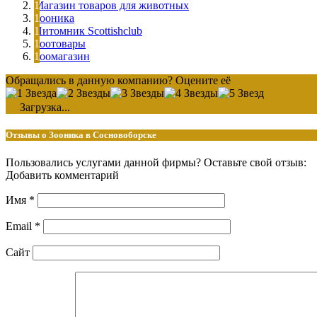
Магазин товаров для животных
Зооника
Питомник Scottishclub
Зоотовары
Зоомагазин
Обращались в данную компанию? Оцените её
Загрузка...
Отзывы о Зооника в Сосновоборске
Пользовались услугами данной фирмы? Оставьте свой отзыв:
Добавить комментарий
Имя
*
Email
*
Сайт