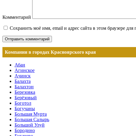
Комментарий
Сохранить моё имя, email и адрес сайта в этом браузере д
Компании в городах Красноярского края
Абан
Агинское
Ачинск
Балахта
Балахтон
Березовка
Берёзовый
Боготол
Богучаны
Большая Мурта
Большая Салырь
Большой Улуй
Бородино
Бугачево