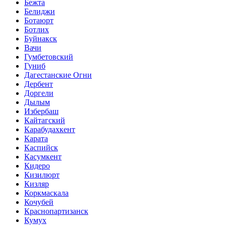
Бежта
Белиджи
Ботаюрт
Ботлих
Буйнакск
Вачи
Гумбетовский
Гуниб
Дагестанские Огни
Дербент
Доргели
Дылым
Избербаш
Кайтагский
Карабудахкент
Карата
Каспийск
Касумкент
Кидеро
Кизилюрт
Кизляр
Коркмаскала
Кочубей
Краснопартизанск
Кумух