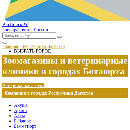
ВетПоиск
РУ
Зоосправочник России
Главная
»
Республика Дагестан
ВЫБРАТЬ ГОРОД
Зоомагазины и ветеринарные
клиники в городах Ботаюрта
Ветеринарная аптека
Компании в городах Республики Дагестан
Акуша
Арани
Ахты
Бабаюрт
Бамматюрт