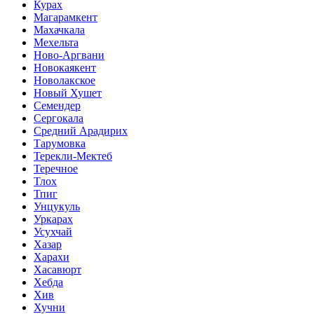
Курах
Магарамкент
Махачкала
Мехельта
Ново-Аргвани
Новокаякент
Новолакское
Новый Хушет
Семендер
Сергокала
Средний Арадирих
Тарумовка
Терекли-Мектеб
Теречное
Тлох
Тпиг
Унцукуль
Уркарах
Усухчай
Хазар
Харахи
Хасавюрт
Хебда
Хив
Хучни