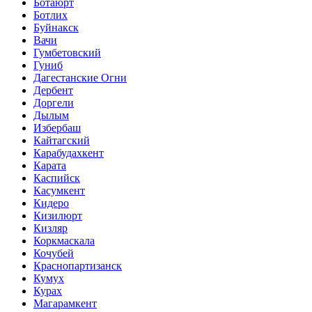
Ботаюрт
Ботлих
Буйнакск
Вачи
Гумбетовский
Гуниб
Дагестанские Огни
Дербент
Доргели
Дылым
Избербаш
Кайтагский
Карабудахкент
Карата
Каспийск
Касумкент
Кидеро
Кизилюрт
Кизляр
Коркмаскала
Кочубей
Краснопартизанск
Кумух
Курах
Магарамкент