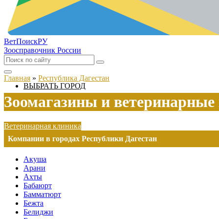
ВетПоиск
РУ
Зоосправочник России
Главная
»
Республика Дагестан
ВЫБРАТЬ ГОРОД
Зоомагазины и ветеринарные 
Ветеринарная клиника
Компании в городах Республики Дагестан
Акуша
Арани
Ахты
Бабаюрт
Бамматюрт
Бежта
Белиджи