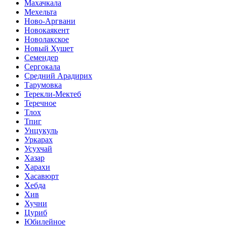
Махачкала
Мехельта
Ново-Аргвани
Новокаякент
Новолакское
Новый Хушет
Семендер
Сергокала
Средний Арадирих
Тарумовка
Терекли-Мектеб
Теречное
Тлох
Тпиг
Унцукуль
Уркарах
Усухчай
Хазар
Харахи
Хасавюрт
Хебда
Хив
Хучни
Цуриб
Юбилейное