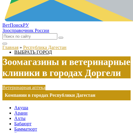
ВетПоиск
РУ
Зоосправочник России
Главная
»
Республика Дагестан
ВЫБРАТЬ ГОРОД
Зоомагазины и ветеринарные
клиники в городах Доргели
Ветеринарная аптека
Компании в городах Республики Дагестан
Акуша
Арани
Ахты
Бабаюрт
Бамматюрт