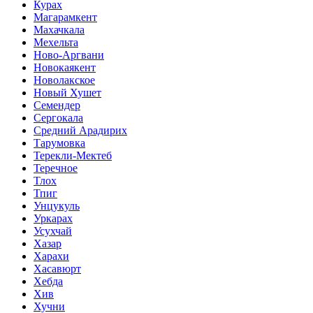
Курах
Магарамкент
Махачкала
Мехельта
Ново-Аргвани
Новокаякент
Новолакское
Новый Хушет
Семендер
Сергокала
Средний Арадирих
Тарумовка
Терекли-Мектеб
Теречное
Тлох
Тпиг
Унцукуль
Уркарах
Усухчай
Хазар
Харахи
Хасавюрт
Хебда
Хив
Хучни