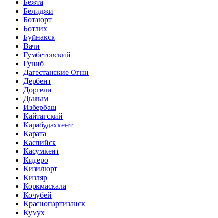
Бежта
Белиджи
Ботаюрт
Ботлих
Буйнакск
Вачи
Гумбетовский
Гуниб
Дагестанские Огни
Дербент
Доргели
Дылым
Избербаш
Кайтагский
Карабудахкент
Карата
Каспийск
Касумкент
Кидеро
Кизилюрт
Кизляр
Коркмаскала
Кочубей
Краснопартизанск
Кумух