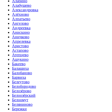
Алабино
Алабушево
Александровка
Алёхново
Алпатьево
Ангелово
Андреевка
Анискино
Аничково
Апрелевка
Аристово
Астапово
Атепцево
Ашукино
Бакеево
Балашиха
Балобаново
Барвиха
Белеутово
Белобородово
Белозёрово
Белоозёрский
Белоомут
Беляниново
Бережки