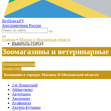
ВетПоиск
РУ
Зоосправочник России
Главная
»
Москва и Московская область
ВЫБРАТЬ ГОРОД
Зоомагазины и ветеринарные 
Зоопарикмахерская
Зоомагазин
Компании в городах Москвы И Московской области
2-й Лохинский
Аббакумово
Авдотьино
Авсюнино
Агафониха
Аксёно-Бутырки