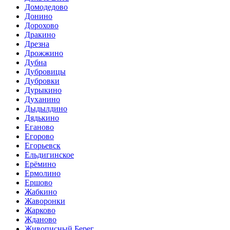
Домодедово
Донино
Дорохово
Дракино
Дрезна
Дрожжино
Дубна
Дубровицы
Дубровки
Дурыкино
Духанино
Дыдылдино
Дядькино
Еганово
Егорово
Егорьевск
Ельдигинское
Ерёмино
Ермолино
Ершово
Жабкино
Жаворонки
Жарково
Жданово
Живописный Берег