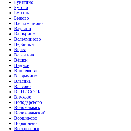
Бунятино
Бутово
Бутынь
Быково
Васильчиново
Ваулино
Вашурино
Вельяминово
Вербилки
Верея
Верзилово
Вёшки
Видное
Вишняково
Владычино
Власиха
Власово
ВНИИССОК
Внуково
Володарского
Волоколамск
Волоколамский
Ворщиково
Ворыпаево
Воскресенск