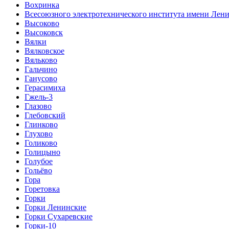
Вохринка
Всесоюзного электротехнического института имени Лен
Высоково
Высоковск
Вялки
Вялковское
Вяльково
Гальчино
Ганусово
Герасимиха
Гжель-3
Глазово
Глебовский
Глинково
Глухово
Голиково
Голицыно
Голубое
Гольёво
Гора
Горетовка
Горки
Горки Ленинские
Горки Сухаревские
Горки-10