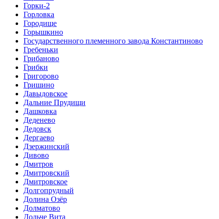
Горки-2
Горловка
Городище
Горышкино
Государственного племенного завода Константиново
Гребеньки
Грибаново
Грибки
Григорово
Гришино
Давыдовское
Дальние Прудищи
Дашковка
Деденево
Дедовск
Дергаево
Дзержинский
Дивово
Дмитров
Дмитровский
Дмитровское
Долгопрудный
Долина Озёр
Долматово
Дольче Вита