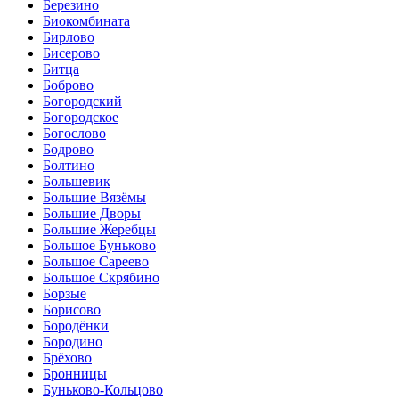
Березино
Биокомбината
Бирлово
Бисерово
Битца
Боброво
Богородский
Богородское
Богослово
Бодрово
Болтино
Большевик
Большие Вязёмы
Большие Дворы
Большие Жеребцы
Большое Буньково
Большое Сареево
Большое Скрябино
Борзые
Борисово
Бородёнки
Бородино
Брёхово
Бронницы
Буньково-Кольцово