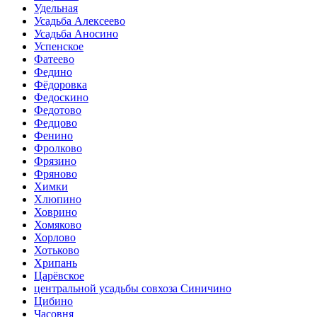
Удельная
Усадьба Алексеево
Усадьба Аносино
Успенское
Фатеево
Федино
Фёдоровка
Федоскино
Федотово
Федцово
Фенино
Фролково
Фрязино
Фряново
Химки
Хлюпино
Ховрино
Хомяково
Хорлово
Хотьково
Хрипань
Царёвское
центральной усадьбы совхоза Синичино
Цибино
Часовня