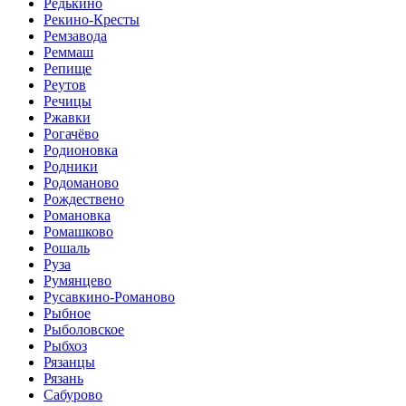
Редькино
Рекино-Кресты
Ремзавода
Реммаш
Репище
Реутов
Речицы
Ржавки
Рогачёво
Родионовка
Родники
Родоманово
Рождествено
Романовка
Ромашково
Рошаль
Руза
Румянцево
Русавкино-Романово
Рыбное
Рыболовское
Рыбхоз
Рязанцы
Рязань
Сабурово