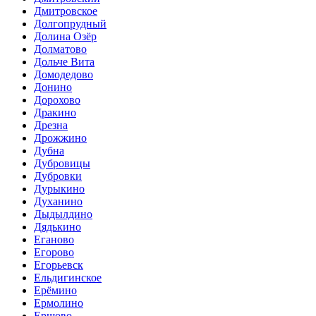
Дмитровское
Долгопрудный
Долина Озёр
Долматово
Дольче Вита
Домодедово
Донино
Дорохово
Дракино
Дрезна
Дрожжино
Дубна
Дубровицы
Дубровки
Дурыкино
Духанино
Дыдылдино
Дядькино
Еганово
Егорово
Егорьевск
Ельдигинское
Ерёмино
Ермолино
Ершово