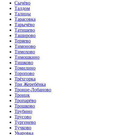
Сычёво
Талдом
Талицы
Тарасовка
Тарычёво
Татищево
Таширово
Теряево
Тимоново
Тимохово
Тимошкино
Тишково
Томилино
Торопово
Трёхгорка
Три Жеребёнка
Троице-Лобаново
Троицк
Тропарёво
Трошково
Трубино
Трусово
Тургенево
Тучково
Уваровка