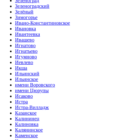
Зеленоград
Зеленоградский
Зелёный
Зимогорье
Ивано-Константиновское
Ивановка
Ивантеевка
Ивашево
Игнатово
Игнатьево
Игумново
Иевлево
Икша
Ильинский
Ильинское
имени Воровского
имени Цюрупы
Исаково
Истра
Истра-Вилладж
Казанское
Калининец
Калиновка
Калянинское
Каменское