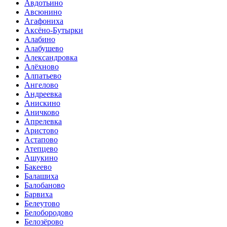
Авдотьино
Авсюнино
Агафониха
Аксёно-Бутырки
Алабино
Алабушево
Александровка
Алёхново
Алпатьево
Ангелово
Андреевка
Анискино
Аничково
Апрелевка
Аристово
Астапово
Атепцево
Ашукино
Бакеево
Балашиха
Балобаново
Барвиха
Белеутово
Белобородово
Белозёрово