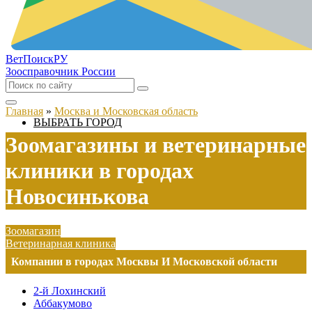
ВетПоиск
РУ
Зоосправочник России
Главная
»
Москва и Московская область
ВЫБРАТЬ ГОРОД
Зоомагазины и ветеринарные
клиники в городах
Новосинькова
Зоомагазин
Ветеринарная клиника
Компании в городах Москвы И Московской области
2-й Лохинский
Аббакумово