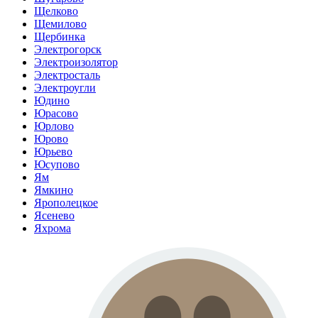
Щелково
Щемилово
Щербинка
Электрогорск
Электроизолятор
Электросталь
Электроугли
Юдино
Юрасово
Юрлово
Юрово
Юрьево
Юсупово
Ям
Ямкино
Ярополецкое
Ясенево
Яхрома