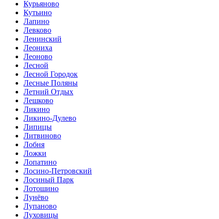
Курьяново
Кутьино
Лапино
Левково
Ленинский
Леониха
Леоново
Лесной
Лесной Городок
Лесные Поляны
Летний Отдых
Лешково
Ликино
Ликино-Дулево
Липицы
Литвиново
Лобня
Ложки
Лопатино
Лосино-Петровский
Лосиный Парк
Лотошино
Лунёво
Лупаново
Луховицы