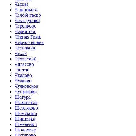
Часцы
Чашниково
Челобитьево
Чемодурово
Черепково
Черкизово
Чёрная Грязь
Черноголовка
Чесноково
Чехов
Чеховский
Чигасово
Чистое
Чкалово
Чулково
Чулковское
Чупряково
Шатура
Шаховская
Шевляково
Шемякино
Шишовка
Шмелёнки
Шолохово
Шугарово