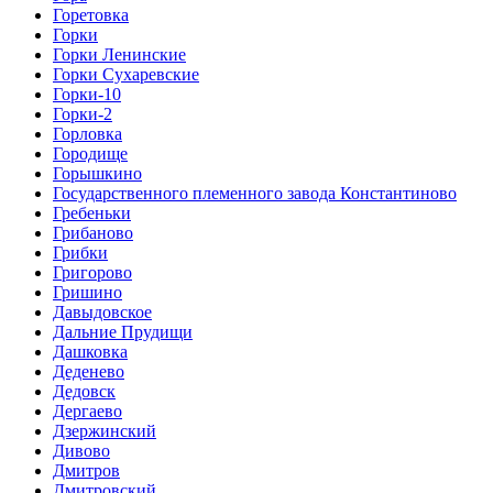
Горетовка
Горки
Горки Ленинские
Горки Сухаревские
Горки-10
Горки-2
Горловка
Городище
Горышкино
Государственного племенного завода Константиново
Гребеньки
Грибаново
Грибки
Григорово
Гришино
Давыдовское
Дальние Прудищи
Дашковка
Деденево
Дедовск
Дергаево
Дзержинский
Дивово
Дмитров
Дмитровский