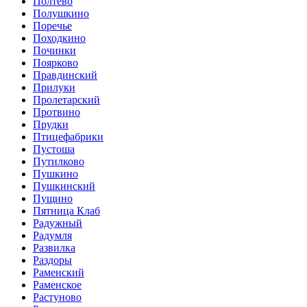
Полтево
Полушкино
Поречье
Походкино
Починки
Поярково
Правдинский
Прилуки
Пролетарский
Протвино
Прудки
Птицефабрики
Пустоша
Путилково
Пушкино
Пушкинский
Пущино
Пятница Клаб
Радужный
Радумля
Развилка
Раздоры
Раменский
Раменское
Растуново