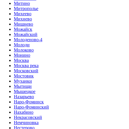
Митино
Митрополье
Михеево
Михнево
Мишнево
Можайск
Можайский
Молоденово-4
Молоди
Молоково
Монино
Москва
Москва река
Московский
Мостовик
Муханки
Мытищи
Мышецкое
Назарьево
Наро-Фоминск
Наро-Фоминский
Нахабино
Некрасовский
Немчиновка
Нестерово