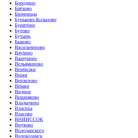
Бородино
Брёхово
Бронницы
Буньково-Кольцово
Бунятино
Бутово
Бутынь
Быково
Васильчиново
Ваулино
Вашурино
Вельяминово
Вербилки
Верея
Верзилово
Вёшки
Видное
Вишняково
Владычино
Власиха
Власово
ВНИИССОК
Внуково
Володарского
Волоколамск