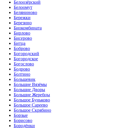
Белоозёрский
Белоомут
Беляниново
Бережки
Березино
Биокомбината
Бирлово
Бисерово
Битца
Боброво
Богородский
Богородское
Богослово
Бодрово
Болтино
Большевик
Большие Вязёмы
Большие Дворы
Большие Жеребцы
Большое Буньково
Большое Сареево
Большое Скрябино
Борзые
Борисово
Бородёнки