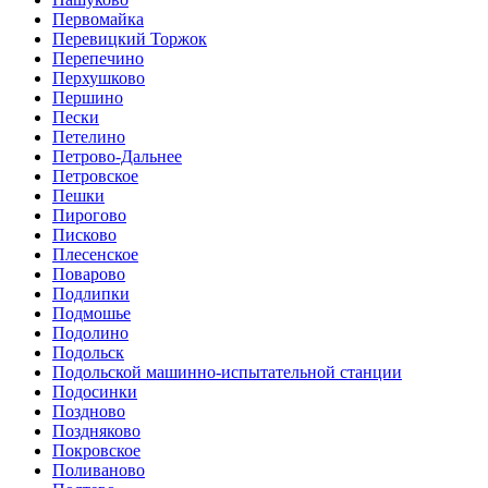
Первомайка
Перевицкий Торжок
Перепечино
Перхушково
Першино
Пески
Петелино
Петрово-Дальнее
Петровское
Пешки
Пирогово
Писково
Плесенское
Поварово
Подлипки
Подмошье
Подолино
Подольск
Подольской машинно-испытательной станции
Подосинки
Поздново
Поздняково
Покровское
Поливаново