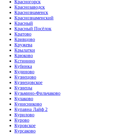
Красногорск
Краснозаводск
Краснознаменск
Краснознаменский
Красный
Красный Посёлок
Кратово
Кривцово
Кружева
Крылатки
Крюково
Кстинино
Кубинка
Кудиново
Кузнецово
Кузнецовское
Кузнецы
Кузьмино-Фильчаково
Кулаково
Кунисниково
Купавна Лайф 2
Курилово
Курово
Куровское
Курсаково