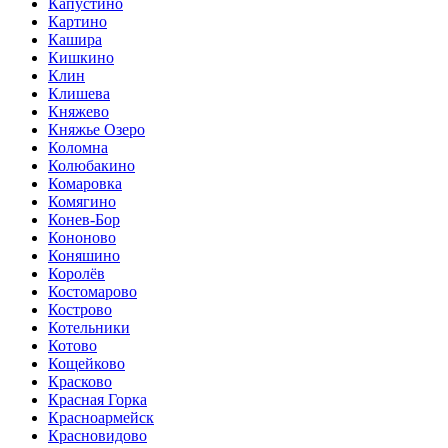
Капустино
Картино
Кашира
Кишкино
Клин
Клишева
Княжево
Княжье Озеро
Коломна
Колюбакино
Комаровка
Комягино
Конев-Бор
Кононово
Коняшино
Королёв
Костомарово
Кострово
Котельники
Котово
Кощейково
Красково
Красная Горка
Красноармейск
Красновидово