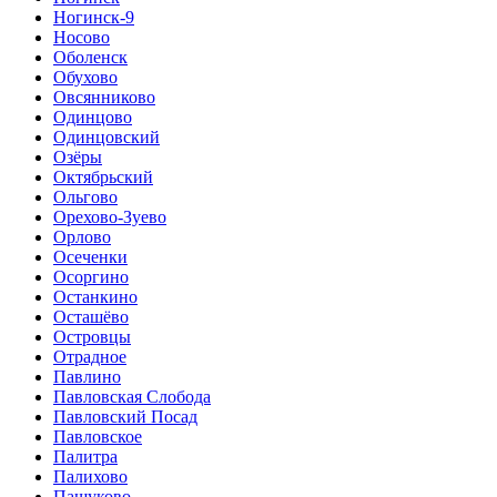
Ногинск-9
Носово
Оболенск
Обухово
Овсянниково
Одинцово
Одинцовский
Озёры
Октябрьский
Ольгово
Орехово-Зуево
Орлово
Осеченки
Осоргино
Останкино
Осташёво
Островцы
Отрадное
Павлино
Павловская Слобода
Павловский Посад
Павловское
Палитра
Палихово
Пашуково