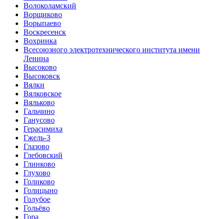
Волоколамский
Ворщиково
Ворыпаево
Воскресенск
Вохринка
Всесоюзного электротехнического института имени
Ленина
Высоково
Высоковск
Вялки
Вялковское
Вяльково
Гальчино
Ганусово
Герасимиха
Гжель-3
Глазово
Глебовский
Глинково
Глухово
Голиково
Голицыно
Голубое
Гольёво
Гора