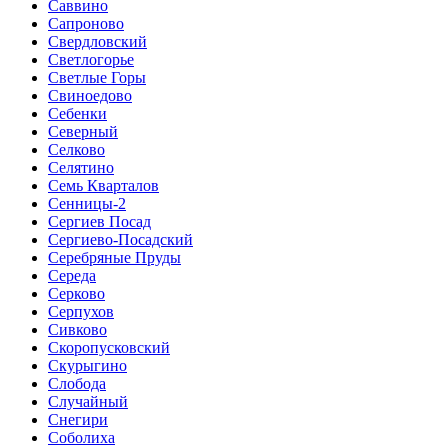
Саввино
Сапроново
Свердловский
Светлогорье
Светлые Горы
Свиноедово
Себенки
Северный
Селково
Селятино
Семь Кварталов
Сенницы-2
Сергиев Посад
Сергиево-Посадский
Серебряные Пруды
Середа
Серково
Серпухов
Сивково
Скоропусковский
Скурыгино
Слобода
Случайный
Снегири
Соболиха