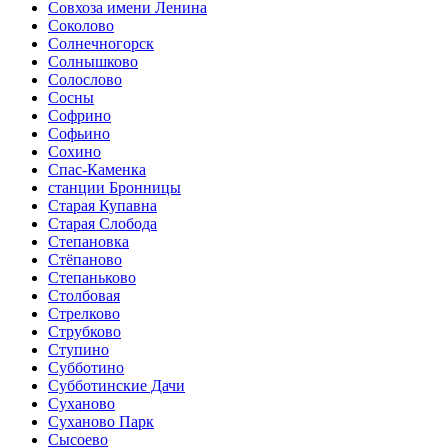
Совхоза имени Ленина
Соколово
Солнечногорск
Солнышково
Солослово
Сосны
Софрино
Софьино
Сохино
Спас-Каменка
станции Бронницы
Старая Купавна
Старая Слобода
Степановка
Стёпаново
Степаньково
Столбовая
Стрелково
Струбково
Ступино
Субботино
Субботинские Дачи
Суханово
Суханово Парк
Сысоево