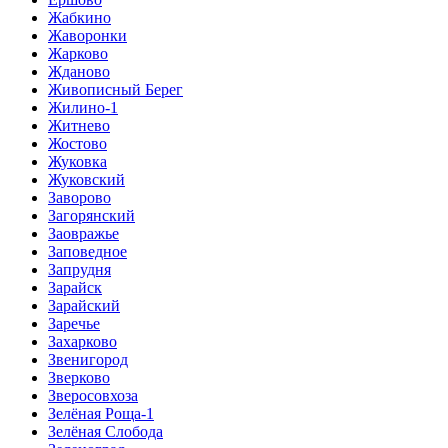
Жабкино
Жаворонки
Жарково
Жданово
Живописный Берег
Жилино-1
Житнево
Жостово
Жуковка
Жуковский
Заворово
Загорянский
Заовражье
Заповедное
Запрудня
Зарайск
Зарайский
Заречье
Захарково
Звенигород
Зверково
Зверосовхоза
Зелёная Роща-1
Зелёная Слобода