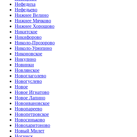
Нефедиха
Нефедьево
Нижнее Велино
Нижнее Мячково
Нижнее Хорошово
Никитское
Никифорово
Николо-Прозорово
Николо-Урюпино
Никоновское
Никулино
Новинки
Новлянское
Новоглаголево
Новогуслево
Новое
Новое Игнатово
Новое Лапино
Новоивановское
Новопареево
Новопетровское
Новосиньково
Новохаритоново
Новый Милет
Ногинск