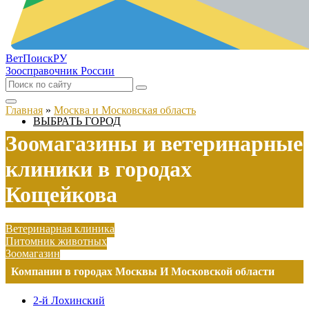
ВетПоиск
РУ
Зоосправочник России
Главная
»
Москва и Московская область
ВЫБРАТЬ ГОРОД
Зоомагазины и ветеринарные
клиники в городах
Кощейкова
Ветеринарная клиника
Питомник животных
Зоомагазин
Компании в городах Москвы И Московской области
2-й Лохинский