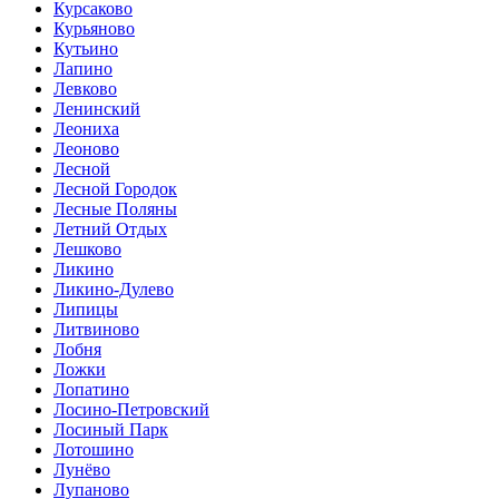
Курсаково
Курьяново
Кутьино
Лапино
Левково
Ленинский
Леониха
Леоново
Лесной
Лесной Городок
Лесные Поляны
Летний Отдых
Лешково
Ликино
Ликино-Дулево
Липицы
Литвиново
Лобня
Ложки
Лопатино
Лосино-Петровский
Лосиный Парк
Лотошино
Лунёво
Лупаново