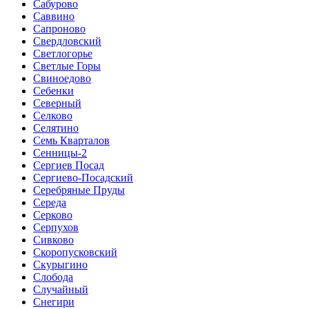
Сабурово
Саввино
Сапроново
Свердловский
Светлогорье
Светлые Горы
Свиноедово
Себенки
Северный
Селково
Селятино
Семь Кварталов
Сенницы-2
Сергиев Посад
Сергиево-Посадский
Серебряные Пруды
Середа
Серково
Серпухов
Сивково
Скоропусковский
Скурыгино
Слобода
Случайный
Снегири