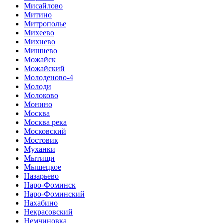
Мисайлово
Митино
Митрополье
Михеево
Михнево
Мишнево
Можайск
Можайский
Молоденово-4
Молоди
Молоково
Монино
Москва
Москва река
Московский
Мостовик
Муханки
Мытищи
Мышецкое
Назарьево
Наро-Фоминск
Наро-Фоминский
Нахабино
Некрасовский
Немчиновка