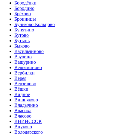
Бородёнки
Бородино
Брёхово
Бронницы
Буньково-Кольцово
Бунятино
Бутово
Бутынь
Быково
Васильчиново
Ваулино
Вашурино
Вельяминово
Вербилки
Верея
Верзилово
Вёшки
Видное
Вишняково
Владычино
Власиха
Власово
ВНИИССОК
Внуково
Володарского