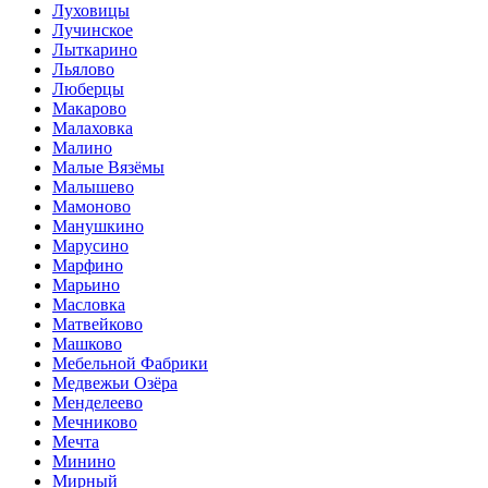
Луховицы
Лучинское
Лыткарино
Льялово
Люберцы
Макарово
Малаховка
Малино
Малые Вязёмы
Малышево
Мамоново
Манушкино
Марусино
Марфино
Марьино
Масловка
Матвейково
Машково
Мебельной Фабрики
Медвежьи Озёра
Менделеево
Мечниково
Мечта
Минино
Мирный