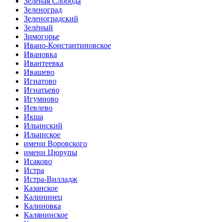
Зелёная Слобода
Зеленоград
Зеленоградский
Зелёный
Зимогорье
Ивано-Константиновское
Ивановка
Ивантеевка
Ивашево
Игнатово
Игнатьево
Игумново
Иевлево
Икша
Ильинский
Ильинское
имени Воровского
имени Цюрупы
Исаково
Истра
Истра-Вилладж
Казанское
Калининец
Калиновка
Калянинское