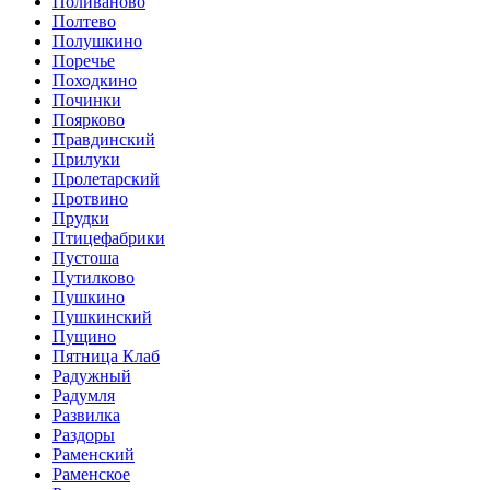
Поливаново
Полтево
Полушкино
Поречье
Походкино
Починки
Поярково
Правдинский
Прилуки
Пролетарский
Протвино
Прудки
Птицефабрики
Пустоша
Путилково
Пушкино
Пушкинский
Пущино
Пятница Клаб
Радужный
Радумля
Развилка
Раздоры
Раменский
Раменское