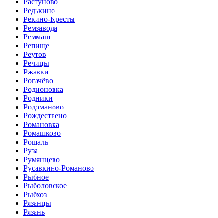
Растуново
Редькино
Рекино-Кресты
Ремзавода
Реммаш
Репище
Реутов
Речицы
Ржавки
Рогачёво
Родионовка
Родники
Родоманово
Рождествено
Романовка
Ромашково
Рошаль
Руза
Румянцево
Русавкино-Романово
Рыбное
Рыболовское
Рыбхоз
Рязанцы
Рязань