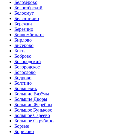
Белозёрово
Белоозёрский
Белоомут
Беляниново
Бережки
Березино
Биокомбината
Бирлово
Бисерово
Битца
Боброво
Богородский
Богородское
Богослово
Бодрово
Болтино
Большевик
Большие Вязёмы
Большие Дворы
Большие Жеребцы
Большое Буньково
Большое Сареево
Большое Скрябино
Борзые
Борисово