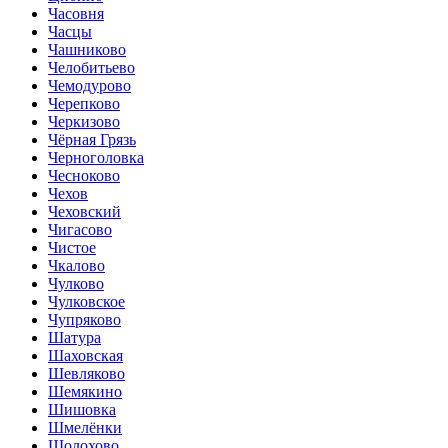
Часовня
Часцы
Чашниково
Челобитьево
Чемодурово
Черепково
Черкизово
Чёрная Грязь
Черноголовка
Чесноково
Чехов
Чеховский
Чигасово
Чистое
Чкалово
Чулково
Чулковское
Чупряково
Шатура
Шаховская
Шевляково
Шемякино
Шишовка
Шмелёнки
Шолохово