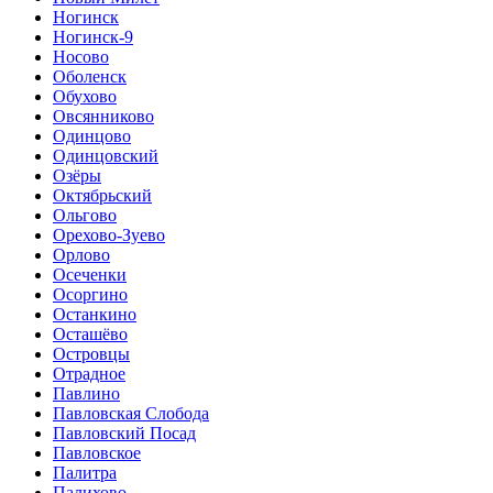
Ногинск
Ногинск-9
Носово
Оболенск
Обухово
Овсянниково
Одинцово
Одинцовский
Озёры
Октябрьский
Ольгово
Орехово-Зуево
Орлово
Осеченки
Осоргино
Останкино
Осташёво
Островцы
Отрадное
Павлино
Павловская Слобода
Павловский Посад
Павловское
Палитра
Палихово