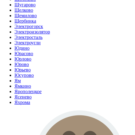
Шугарово
Щелково
Щемилово
Щербинка
Электрогорск
Электроизолятор
Электросталь
Электроугли
Юдино
Юрасово
Юрлово
Юрово
Юрьево
Юсупово
Ям
Ямкино
Ярополецкое
Ясенево
Яхрома