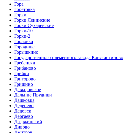
Гора
Горетовка
Горки
Горки Ленинские
Горки Сухаревские
Горки-10
Горки-2
Горловка
Городище
Горышкино
Государственного племенного завода Константиново
Гребеньки
Грибаново
Грибки
Григорово
Гришино
Давыдовское
Дальние Прудищи
Дашковка
Деденево
Дедовск
Дергаево
Дзержинский
Дивово
Дмитров