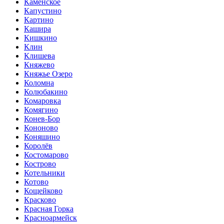
Каменское
Капустино
Картино
Кашира
Кишкино
Клин
Клишева
Княжево
Княжье Озеро
Коломна
Колюбакино
Комаровка
Комягино
Конев-Бор
Кононово
Коняшино
Королёв
Костомарово
Кострово
Котельники
Котово
Кощейково
Красково
Красная Горка
Красноармейск