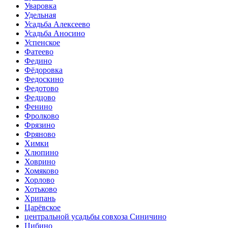
Уваровка
Удельная
Усадьба Алексеево
Усадьба Аносино
Успенское
Фатеево
Федино
Фёдоровка
Федоскино
Федотово
Федцово
Фенино
Фролково
Фрязино
Фряново
Химки
Хлюпино
Ховрино
Хомяково
Хорлово
Хотьково
Хрипань
Царёвское
центральной усадьбы совхоза Синичино
Цибино