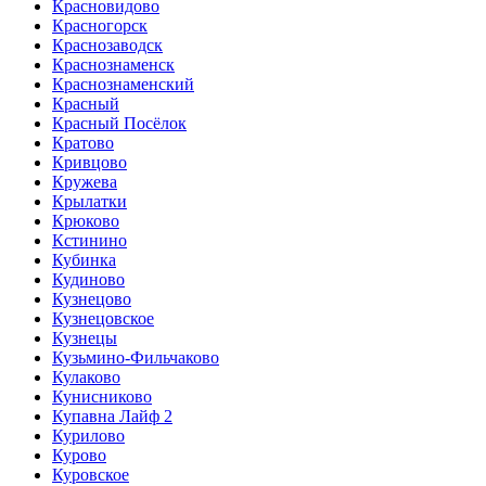
Красновидово
Красногорск
Краснозаводск
Краснознаменск
Краснознаменский
Красный
Красный Посёлок
Кратово
Кривцово
Кружева
Крылатки
Крюково
Кстинино
Кубинка
Кудиново
Кузнецово
Кузнецовское
Кузнецы
Кузьмино-Фильчаково
Кулаково
Кунисниково
Купавна Лайф 2
Курилово
Курово
Куровское