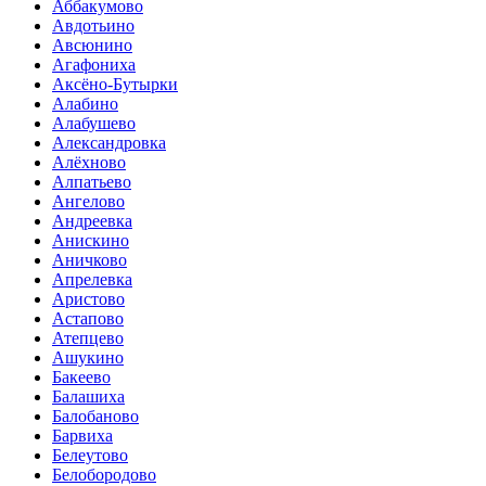
Аббакумово
Авдотьино
Авсюнино
Агафониха
Аксёно-Бутырки
Алабино
Алабушево
Александровка
Алёхново
Алпатьево
Ангелово
Андреевка
Анискино
Аничково
Апрелевка
Аристово
Астапово
Атепцево
Ашукино
Бакеево
Балашиха
Балобаново
Барвиха
Белеутово
Белобородово