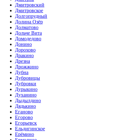
Дмитровский
Дмитровское
Долгопрудный
Долина Озёр
Долматово
Дольче Вита
Домодедово
Донино
Дорохово
Дракино
Дрезна
Дрожжино
Дубна
Дубровицы
Дубровки
Дурыкино
Духанино
Дыдылдино
Дядькино
Еганово
Егорово
Егорьевск
Ельдигинское
Ерёмино
Ермолино