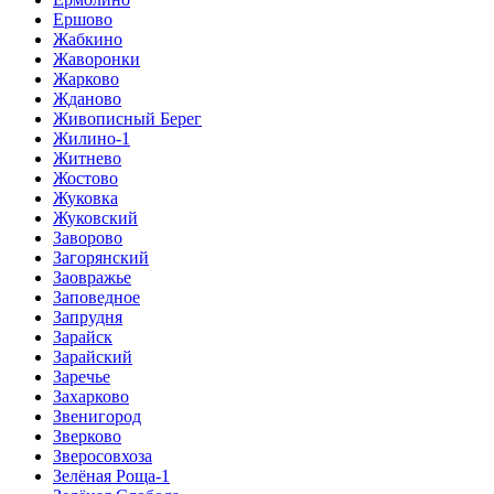
Ершово
Жабкино
Жаворонки
Жарково
Жданово
Живописный Берег
Жилино-1
Житнево
Жостово
Жуковка
Жуковский
Заворово
Загорянский
Заовражье
Заповедное
Запрудня
Зарайск
Зарайский
Заречье
Захарково
Звенигород
Зверково
Зверосовхоза
Зелёная Роща-1