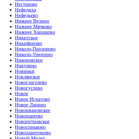
Нестерово
Нефедиха
Нефедьево
Нижнее Велино
Нижнее Мячково
Нижнее Хорошово
Никитское
Никифорово
Николо-Прозорово
Николо-Урюпино
Никоновское
Никулино
Новинки
Новлянское
Новоглаголево
Новогуслево
Новое
Новое Игнатово
Новое Лапино
Новоивановское
Новопареево
Новопетровское
Новосиньково
Новохаритоново
Новый Милет