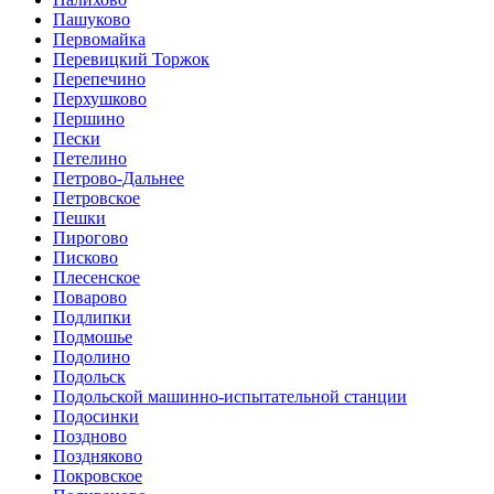
Пашуково
Первомайка
Перевицкий Торжок
Перепечино
Перхушково
Першино
Пески
Петелино
Петрово-Дальнее
Петровское
Пешки
Пирогово
Писково
Плесенское
Поварово
Подлипки
Подмошье
Подолино
Подольск
Подольской машинно-испытательной станции
Подосинки
Поздново
Поздняково
Покровское