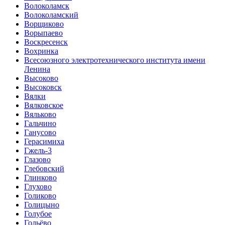
Волоколамск
Волоколамский
Ворщиково
Ворыпаево
Воскресенск
Вохринка
Всесоюзного электротехнического института имени
Ленина
Высоково
Высоковск
Вялки
Вялковское
Вяльково
Гальчино
Ганусово
Герасимиха
Гжель-3
Глазово
Глебовский
Глинково
Глухово
Голиково
Голицыно
Голубое
Гольёво