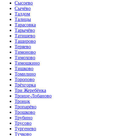
Сысоево
Сычёво
Талдом
Талицы
Тарасовка
Тарычёво
Татищево
Таширово
Теряево
Тимоново
Тимохово
Тимошкино
Тишково
Томилино
Торопово
Трёхгорка
Три Жеребёнка
Троице-Лобаново
Троицк
Тропарёво
Трошково
Трубино
Трусово
Тургенево
Тучково