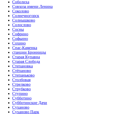
Соболиха
Совхоза имени Ленина
Соколово
Солнечногорск
Солнышково
Солослово
Сосны
Софрино
Софьино
Сохино
Спас-Каменка
станции Бронницы
Старая Купавна
Старая Слобода
Степановка
Стёпаново
Степаньково
Столбовая
Стрелково
Струбково
Ступино
Субботино
Субботинские Дачи
Суханово
Суханово Парк