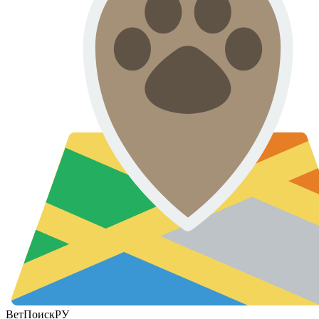
ВетПоиск
РУ