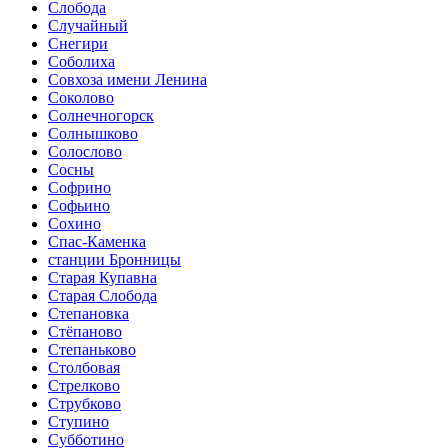
Слобода
Случайный
Снегири
Соболиха
Совхоза имени Ленина
Соколово
Солнечногорск
Солнышково
Солослово
Сосны
Софрино
Софьино
Сохино
Спас-Каменка
станции Бронницы
Старая Купавна
Старая Слобода
Степановка
Стёпаново
Степаньково
Столбовая
Стрелково
Струбково
Ступино
Субботино