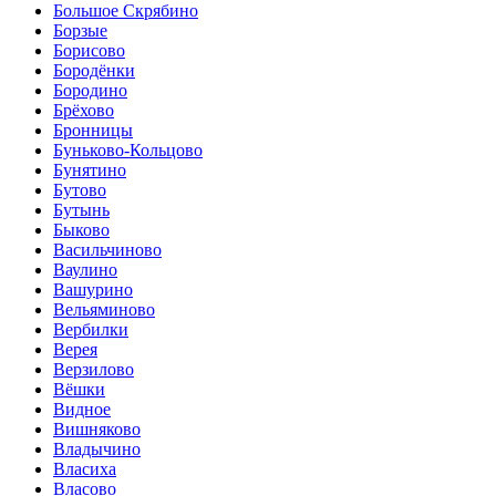
Большое Скрябино
Борзые
Борисово
Бородёнки
Бородино
Брёхово
Бронницы
Буньково-Кольцово
Бунятино
Бутово
Бутынь
Быково
Васильчиново
Ваулино
Вашурино
Вельяминово
Вербилки
Верея
Верзилово
Вёшки
Видное
Вишняково
Владычино
Власиха
Власово