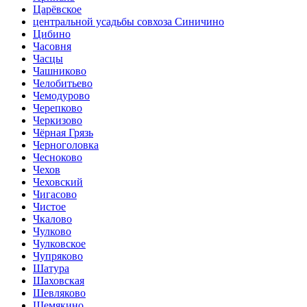
Царёвское
центральной усадьбы совхоза Синичино
Цибино
Часовня
Часцы
Чашниково
Челобитьево
Чемодурово
Черепково
Черкизово
Чёрная Грязь
Черноголовка
Чесноково
Чехов
Чеховский
Чигасово
Чистое
Чкалово
Чулково
Чулковское
Чупряково
Шатура
Шаховская
Шевляково
Шемякино