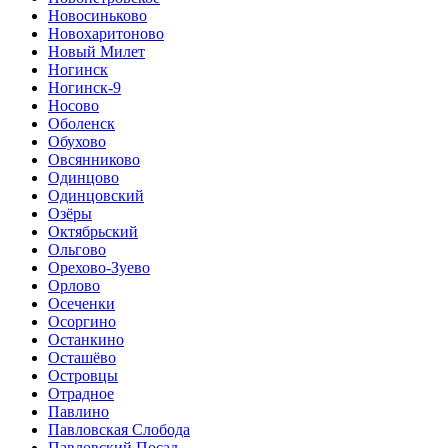
Новосиньково
Новохаритоново
Новый Милет
Ногинск
Ногинск-9
Носово
Оболенск
Обухово
Овсянниково
Одинцово
Одинцовский
Озёры
Октябрьский
Ольгово
Орехово-Зуево
Орлово
Осеченки
Осоргино
Останкино
Осташёво
Островцы
Отрадное
Павлино
Павловская Слобода
Павловский Посад