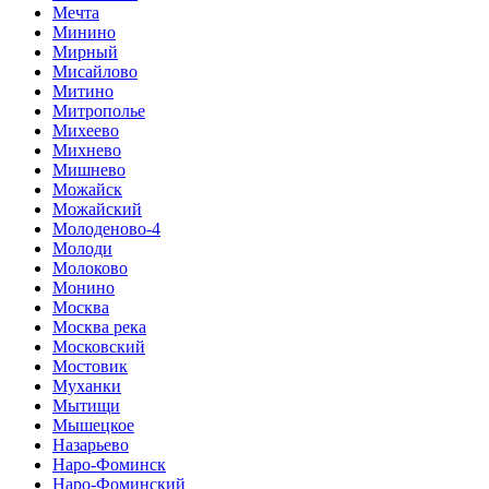
Мечта
Минино
Мирный
Мисайлово
Митино
Митрополье
Михеево
Михнево
Мишнево
Можайск
Можайский
Молоденово-4
Молоди
Молоково
Монино
Москва
Москва река
Московский
Мостовик
Муханки
Мытищи
Мышецкое
Назарьево
Наро-Фоминск
Наро-Фоминский