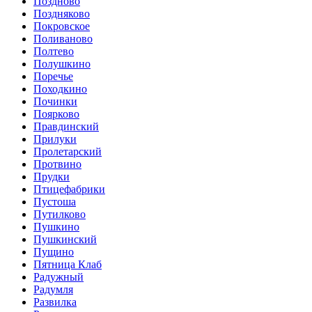
Поздново
Поздняково
Покровское
Поливаново
Полтево
Полушкино
Поречье
Походкино
Починки
Поярково
Правдинский
Прилуки
Пролетарский
Протвино
Прудки
Птицефабрики
Пустоша
Путилково
Пушкино
Пушкинский
Пущино
Пятница Клаб
Радужный
Радумля
Развилка