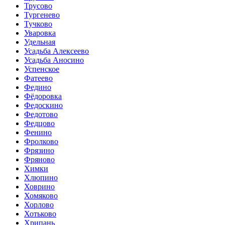
Трусово
Тургенево
Тучково
Уваровка
Удельная
Усадьба Алексеево
Усадьба Аносино
Успенское
Фатеево
Федино
Фёдоровка
Федоскино
Федотово
Федцово
Фенино
Фролково
Фрязино
Фряново
Химки
Хлюпино
Ховрино
Хомяково
Хорлово
Хотьково
Хрипань