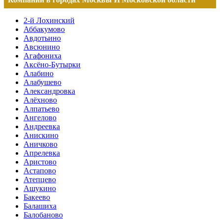
2-й Лохинский
Аббакумово
Авдотьино
Авсюнино
Агафониха
Аксёно-Бутырки
Алабино
Алабушево
Александровка
Алёхново
Алпатьево
Ангелово
Андреевка
Анискино
Аничково
Апрелевка
Аристово
Астапово
Атепцево
Ашукино
Бакеево
Балашиха
Балобаново