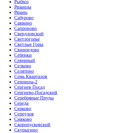
Рыбхоз
Рязанцы
Рязань
Сабурово
Саввино
Сапроново
Свердловский
Светлогорье
Светлые Горы
Свиноедово
Себенки
Северный
Селково
Селятино
Семь Кварталов
Сенницы-2
Сергиев Посад
Сергиево-Посадский
Серебряные Пруды
Середа
Серково
Серпухов
Сивково
Скоропусковский
Скурыгино