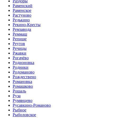
Раздоры
Раменский
Раменское
Растуново
Редькино
Рекино-Кресты
Ремзавода
Реммаш
Репище
Реутов
Речицы
Ржавки
Рогачёво
Родионовка
Родники
Родоманово
Рождествено
Романовка
Ромашково
Рошаль
Руза
Румянцево
Русавкино-Романово
Рыбное
Рыболовское