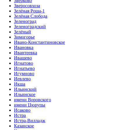
Зверково
Зверосовхоза
Зелёная Роща-1
Зелёная Слобода
Зеленоград
Зеленоградский
Зелёный
Зимогорье
Ивано-Константиновское
Ивановка
Ивантеевка
Ивашево
Игнатово
Игнатьево
Игумново
Иевлево
Икша
Ильинский
Ильинское
имени Воровского
имени Цюрупы
Исаково
Истра
Истра-Вилладж
Казанское