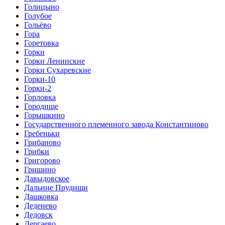
Голицыно
Голубое
Гольёво
Гора
Горетовка
Горки
Горки Ленинские
Горки Сухаревские
Горки-10
Горки-2
Горловка
Городище
Горышкино
Государственного племенного завода Константиново
Гребеньки
Грибаново
Грибки
Григорово
Гришино
Давыдовское
Дальние Прудищи
Дашковка
Деденево
Дедовск
Дергаево