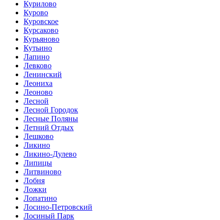
Курилово
Курово
Куровское
Курсаково
Курьяново
Кутьино
Лапино
Левково
Ленинский
Леониха
Леоново
Лесной
Лесной Городок
Лесные Поляны
Летний Отдых
Лешково
Ликино
Ликино-Дулево
Липицы
Литвиново
Лобня
Ложки
Лопатино
Лосино-Петровский
Лосиный Парк