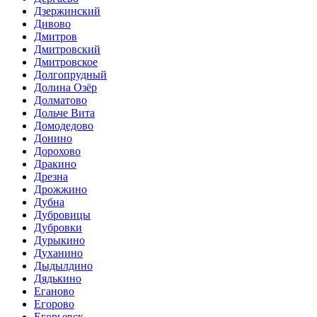
Дзержинский
Дивово
Дмитров
Дмитровский
Дмитровское
Долгопрудный
Долина Озёр
Долматово
Дольче Вита
Домодедово
Донино
Дорохово
Дракино
Дрезна
Дрожжино
Дубна
Дубровицы
Дубровки
Дурыкино
Духанино
Дыдылдино
Дядькино
Еганово
Егорово
Егорьевск