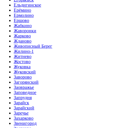
Ельдигинское
Ерёмино
Ермолино
Ершово
Жабкино
Жаворонки
Жарково
Жданово
Живописный Берег
Жилино-1
Житнево
Жостово
Жуковка
Жуковский
Заворово
Загорянский
Заовражье
Заповедное
Запрудня
Зарайск
Зарайский
Заречье
Захарково
Звенигород