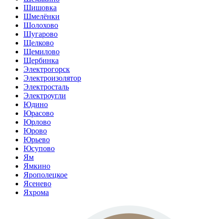
Шишовка
Шмелёнки
Шолохово
Шугарово
Щелково
Щемилово
Щербинка
Электрогорск
Электроизолятор
Электросталь
Электроугли
Юдино
Юрасово
Юрлово
Юрово
Юрьево
Юсупово
Ям
Ямкино
Ярополецкое
Ясенево
Яхрома