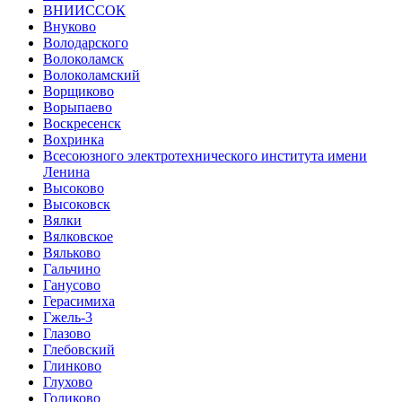
ВНИИССОК
Внуково
Володарского
Волоколамск
Волоколамский
Ворщиково
Ворыпаево
Воскресенск
Вохринка
Всесоюзного электротехнического института имени
Ленина
Высоково
Высоковск
Вялки
Вялковское
Вяльково
Гальчино
Ганусово
Герасимиха
Гжель-3
Глазово
Глебовский
Глинково
Глухово
Голиково