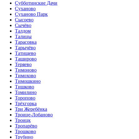
Субботинские Дачи
Суханово
Суханово Парк
Сысоево
Сычёво
Талдом
Талицы
Тарасовка
Тарычёво
Татищево
Таширово
Теряево
Тимоново
Тимохово
Тимошкино
Тишково
Томилино
Торопово
Трёхгорка
Три Жеребёнка
Троице-Лобаново
Троицк
Тропарёво
Трошково
Трубино