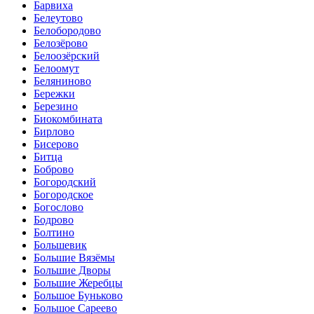
Барвиха
Белеутово
Белобородово
Белозёрово
Белоозёрский
Белоомут
Беляниново
Бережки
Березино
Биокомбината
Бирлово
Бисерово
Битца
Боброво
Богородский
Богородское
Богослово
Бодрово
Болтино
Большевик
Большие Вязёмы
Большие Дворы
Большие Жеребцы
Большое Буньково
Большое Сареево