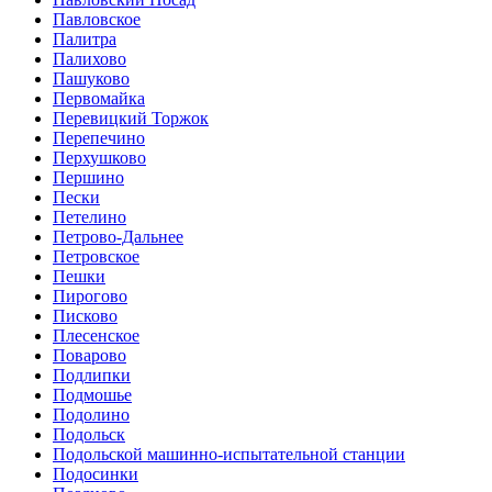
Павловское
Палитра
Палихово
Пашуково
Первомайка
Перевицкий Торжок
Перепечино
Перхушково
Першино
Пески
Петелино
Петрово-Дальнее
Петровское
Пешки
Пирогово
Писково
Плесенское
Поварово
Подлипки
Подмошье
Подолино
Подольск
Подольской машинно-испытательной станции
Подосинки