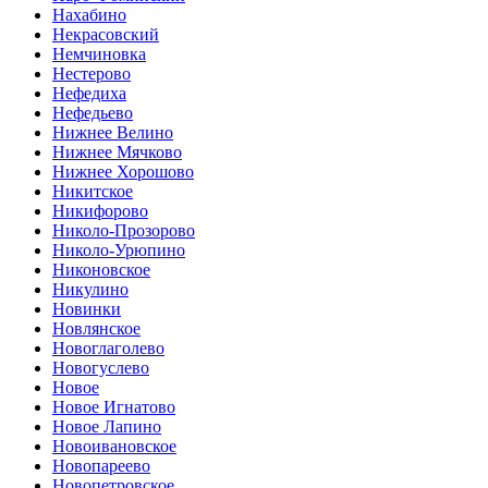
Нахабино
Некрасовский
Немчиновка
Нестерово
Нефедиха
Нефедьево
Нижнее Велино
Нижнее Мячково
Нижнее Хорошово
Никитское
Никифорово
Николо-Прозорово
Николо-Урюпино
Никоновское
Никулино
Новинки
Новлянское
Новоглаголево
Новогуслево
Новое
Новое Игнатово
Новое Лапино
Новоивановское
Новопареево
Новопетровское