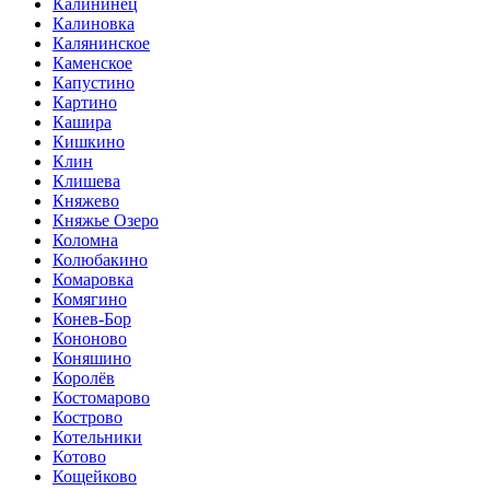
Калининец
Калиновка
Калянинское
Каменское
Капустино
Картино
Кашира
Кишкино
Клин
Клишева
Княжево
Княжье Озеро
Коломна
Колюбакино
Комаровка
Комягино
Конев-Бор
Кононово
Коняшино
Королёв
Костомарово
Кострово
Котельники
Котово
Кощейково