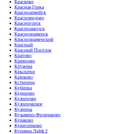
Красково
Красная Горка
Красноармейск
Красновидово
Красногорск
Краснозаводск
Краснознаменск
Краснознаменский
Красный
Красный Посёлок
Кратово
Кривцово
Кружева
Крылатки
Крюково
Кстинино
Кубинка
Кудиново
Кузнецово
Кузнецовское
Кузнецы
Кузьмино-Фильчаково
Кулаково
Кунисниково
Купавна Лайф 2