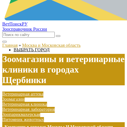
ВетПоиск
РУ
Зоосправочник России
Главная
»
Москва и Московская область
ВЫБРАТЬ ГОРОД
Зоомагазины и ветеринарные
клиники в городах
Щербинки
Ветеринарная аптека
Зоомагазин
Ветеринарная клиника
Ветеринарная лаборатория
Зоопарикмахерская
Питомник животных
Компании в городах Москвы И Московской области