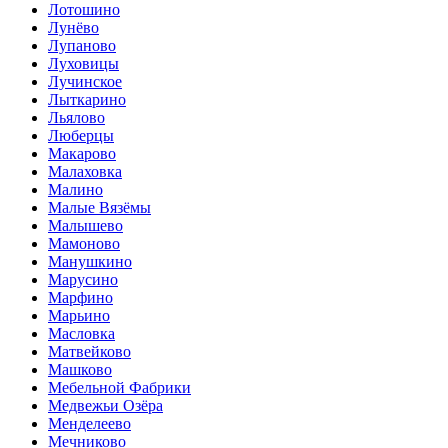
Лотошино
Лунёво
Лупаново
Луховицы
Лучинское
Лыткарино
Льялово
Люберцы
Макарово
Малаховка
Малино
Малые Вязёмы
Малышево
Мамоново
Манушкино
Марусино
Марфино
Марьино
Масловка
Матвейково
Машково
Мебельной Фабрики
Медвежьи Озёра
Менделеево
Мечниково