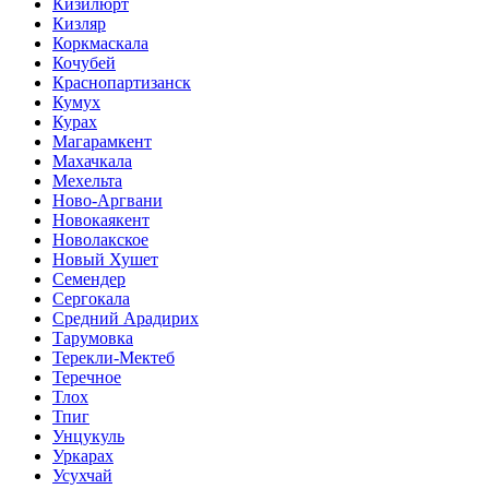
Кизилюрт
Кизляр
Коркмаскала
Кочубей
Краснопартизанск
Кумух
Курах
Магарамкент
Махачкала
Мехельта
Ново-Аргвани
Новокаякент
Новолакское
Новый Хушет
Семендер
Сергокала
Средний Арадирих
Тарумовка
Терекли-Мектеб
Теречное
Тлох
Тпиг
Унцукуль
Уркарах
Усухчай