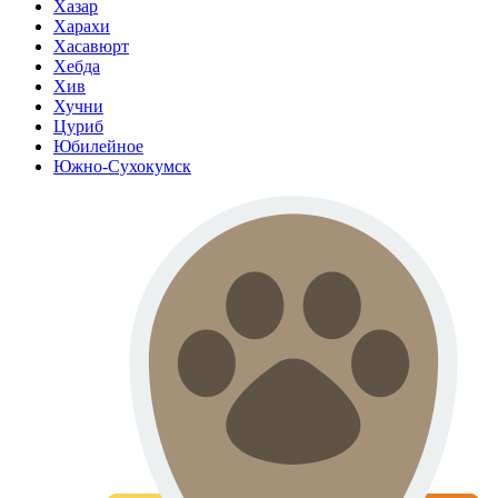
Хазар
Харахи
Хасавюрт
Хебда
Хив
Хучни
Цуриб
Юбилейное
Южно-Сухокумск