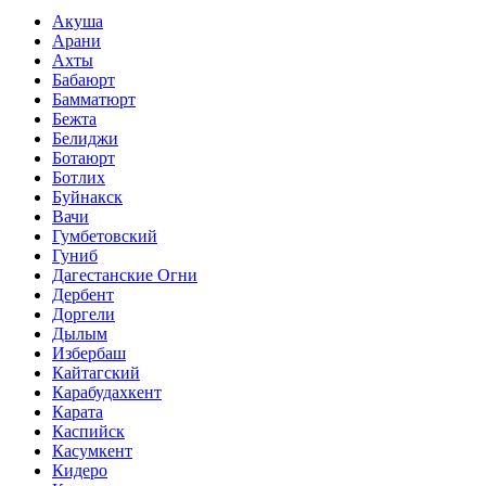
Акуша
Арани
Ахты
Бабаюрт
Бамматюрт
Бежта
Белиджи
Ботаюрт
Ботлих
Буйнакск
Вачи
Гумбетовский
Гуниб
Дагестанские Огни
Дербент
Доргели
Дылым
Избербаш
Кайтагский
Карабудахкент
Карата
Каспийск
Касумкент
Кидеро