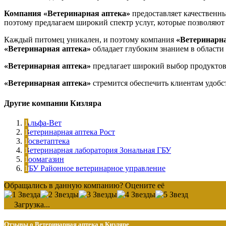
Компания «Ветеринарная аптека»
предоставляет качественны
поэтому предлагаем широкий спектр услуг, которые позволяют 
Каждый питомец уникален, и поэтому компания
«Ветеринарна
«Ветеринарная аптека»
обладает глубоким знанием в области 
«Ветеринарная аптека»
предлагает широкий выбор продуктов 
«Ветеринарная аптека»
стремится обеспечить клиентам удобст
Другие компании Кизляра
Альфа-Вет
Ветеринарная аптека Рост
Госветаптека
Ветеринарная лаборатория Зональная ГБУ
Зоомагазин
ГБУ Районное ветеринарное управление
Обращались в данную компанию? Оцените её
Загрузка...
Отзывы о Ветеринарная аптека в Кизляре