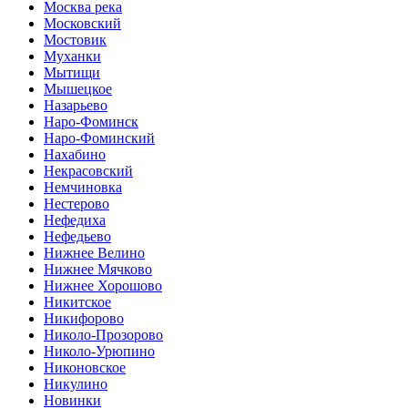
Москва река
Московский
Мостовик
Муханки
Мытищи
Мышецкое
Назарьево
Наро-Фоминск
Наро-Фоминский
Нахабино
Некрасовский
Немчиновка
Нестерово
Нефедиха
Нефедьево
Нижнее Велино
Нижнее Мячково
Нижнее Хорошово
Никитское
Никифорово
Николо-Прозорово
Николо-Урюпино
Никоновское
Никулино
Новинки