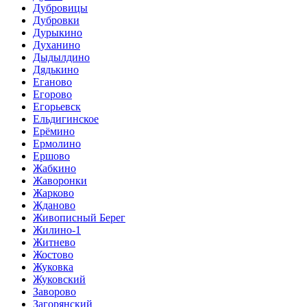
Дубровицы
Дубровки
Дурыкино
Духанино
Дыдылдино
Дядькино
Еганово
Егорово
Егорьевск
Ельдигинское
Ерёмино
Ермолино
Ершово
Жабкино
Жаворонки
Жарково
Жданово
Живописный Берег
Жилино-1
Житнево
Жостово
Жуковка
Жуковский
Заворово
Загорянский