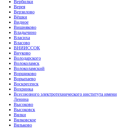
Вербилки
Верея
Верзилово
Вёшки
Видное
Вишняково
Владычино
Власиха
Власово
ВНИИССОК
Внуково
Володарского
Волоколамск
Волоколамский
Ворщиково
Ворыпаево
Воскресенск
Вохринка
Всесоюзного электротехнического института имени
Ленина
Высоково
Высоковск
Вялки
Вялковское
Вяльково