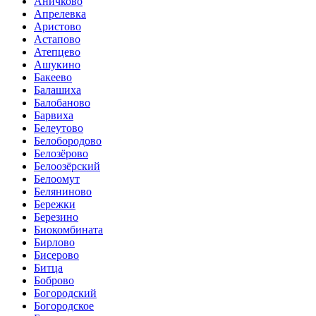
Аничково
Апрелевка
Аристово
Астапово
Атепцево
Ашукино
Бакеево
Балашиха
Балобаново
Барвиха
Белеутово
Белобородово
Белозёрово
Белоозёрский
Белоомут
Беляниново
Бережки
Березино
Биокомбината
Бирлово
Бисерово
Битца
Боброво
Богородский
Богородское