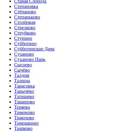
Старая Слобода
Степановка
Стёпаново
Степаньково
Столбовая
Стрелково
Струбково
Ступино
Субботино
Субботинские Дачи
Суханово
Суханово Парк
Сысоево
Сычёво
Талдом
Талицы
Тарасовка
Тарычёво
Татищево
Таширово
Теряево
Тимоново
Тимохово
Тимошкино
Тишково