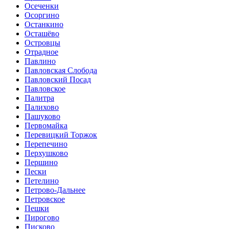
Осеченки
Осоргино
Останкино
Осташёво
Островцы
Отрадное
Павлино
Павловская Слобода
Павловский Посад
Павловское
Палитра
Палихово
Пашуково
Первомайка
Перевицкий Торжок
Перепечино
Перхушково
Першино
Пески
Петелино
Петрово-Дальнее
Петровское
Пешки
Пирогово
Писково