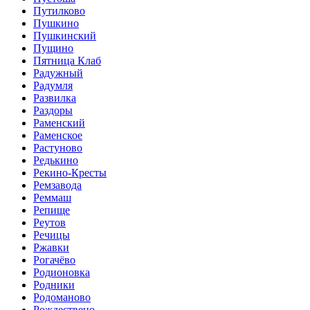
Путилково
Пушкино
Пушкинский
Пущино
Пятница Клаб
Радужный
Радумля
Развилка
Раздоры
Раменский
Раменское
Растуново
Редькино
Рекино-Кресты
Ремзавода
Реммаш
Репище
Реутов
Речицы
Ржавки
Рогачёво
Родионовка
Родники
Родоманово
Рождествено