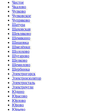
Чистое
Чкалово
Чулково
Чулковское
Чупряково
Шатура
Шаховская
Шевляково
Шемякино
Шишовка
Шмелёнки
Шолохово
Шугарово
Щелково
Щемилово
Щербинка
Электрогорск
Электроизолятор
Электросталь
Электроугли
Юдино
Юрасово
Юрлово
Юрово
Юрьево