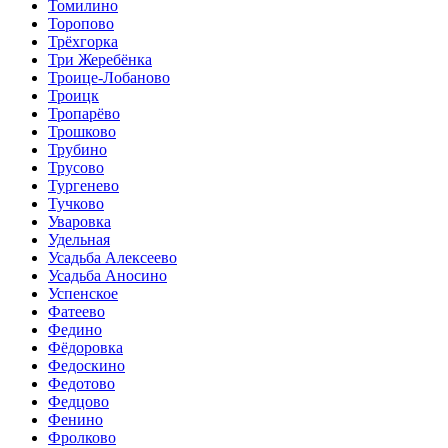
Томилино
Торопово
Трёхгорка
Три Жеребёнка
Троице-Лобаново
Троицк
Тропарёво
Трошково
Трубино
Трусово
Тургенево
Тучково
Уваровка
Удельная
Усадьба Алексеево
Усадьба Аносино
Успенское
Фатеево
Федино
Фёдоровка
Федоскино
Федотово
Федцово
Фенино
Фролково