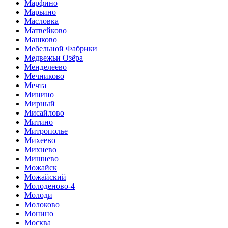
Марфино
Марьино
Масловка
Матвейково
Машково
Мебельной Фабрики
Медвежьи Озёра
Менделеево
Мечниково
Мечта
Минино
Мирный
Мисайлово
Митино
Митрополье
Михеево
Михнево
Мишнево
Можайск
Можайский
Молоденово-4
Молоди
Молоково
Монино
Москва