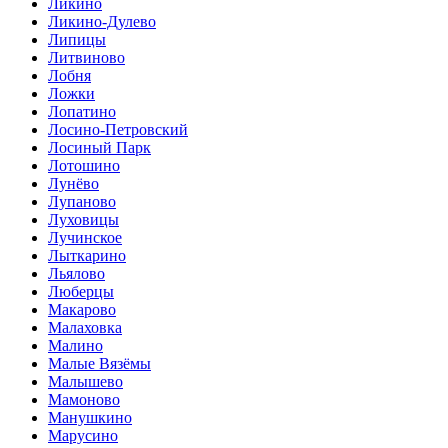
Ликино
Ликино-Дулево
Липицы
Литвиново
Лобня
Ложки
Лопатино
Лосино-Петровский
Лосиный Парк
Лотошино
Лунёво
Лупаново
Луховицы
Лучинское
Лыткарино
Льялово
Люберцы
Макарово
Малаховка
Малино
Малые Вязёмы
Малышево
Мамоново
Манушкино
Марусино