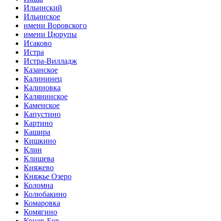
Ильинский
Ильинское
имени Воровского
имени Цюрупы
Исаково
Истра
Истра-Вилладж
Казанское
Калининец
Калиновка
Калянинское
Каменское
Капустино
Картино
Кашира
Кишкино
Клин
Клишева
Княжево
Княжье Озеро
Коломна
Колюбакино
Комаровка
Комягино
Конев-Бор