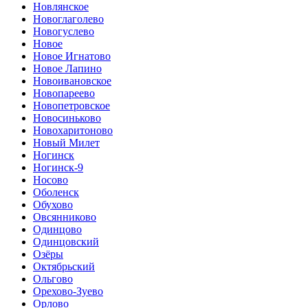
Новлянское
Новоглаголево
Новогуслево
Новое
Новое Игнатово
Новое Лапино
Новоивановское
Новопареево
Новопетровское
Новосиньково
Новохаритоново
Новый Милет
Ногинск
Ногинск-9
Носово
Оболенск
Обухово
Овсянниково
Одинцово
Одинцовский
Озёры
Октябрьский
Ольгово
Орехово-Зуево
Орлово