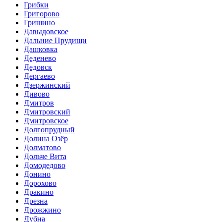
Грибки
Григорово
Гришино
Давыдовское
Дальние Прудищи
Дашковка
Деденево
Дедовск
Дергаево
Дзержинский
Дивово
Дмитров
Дмитровский
Дмитровское
Долгопрудный
Долина Озёр
Долматово
Дольче Вита
Домодедово
Донино
Дорохово
Дракино
Дрезна
Дрожжино
Дубна