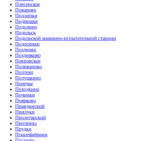
Плесенское
Поварово
Подлипки
Подмошье
Подолино
Подольск
Подольской машинно-испытательной станции
Подосинки
Поздново
Поздняково
Покровское
Поливаново
Полтево
Полушкино
Поречье
Походкино
Починки
Поярково
Правдинский
Прилуки
Пролетарский
Протвино
Прудки
Птицефабрики
Пустоша