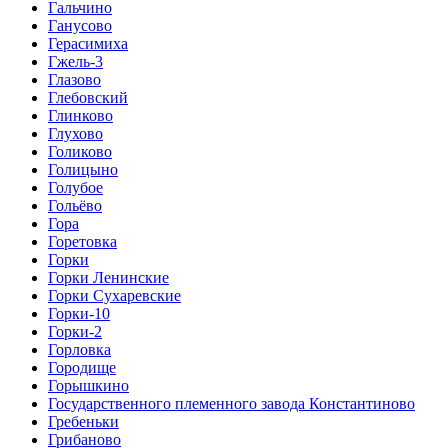
Гальчино
Ганусово
Герасимиха
Гжель-3
Глазово
Глебовский
Глинково
Глухово
Голиково
Голицыно
Голубое
Гольёво
Гора
Горетовка
Горки
Горки Ленинские
Горки Сухаревские
Горки-10
Горки-2
Горловка
Городище
Горышкино
Государственного племенного завода Константиново
Гребеньки
Грибаново