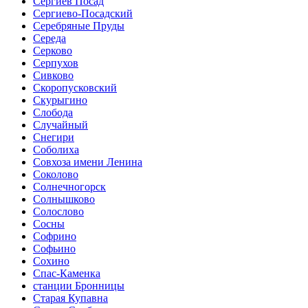
Сергиев Посад
Сергиево-Посадский
Серебряные Пруды
Середа
Серково
Серпухов
Сивково
Скоропусковский
Скурыгино
Слобода
Случайный
Снегири
Соболиха
Совхоза имени Ленина
Соколово
Солнечногорск
Солнышково
Солослово
Сосны
Софрино
Софьино
Сохино
Спас-Каменка
станции Бронницы
Старая Купавна