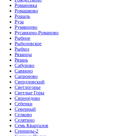
Романовка
Ромашково
Рошаль
Руза
Румянцево
Русавкино-Романово
Рыбное
Рыболовское
Рыбхоз
Рязанцы
Рязань
Сабурово
Саввино
Сапроново
Свердловский
Светлогорье
Светлые Горы
Свиноедово
Себенки
Северный
Селково
Селятино
Семь Кварталов
Сенницы-2