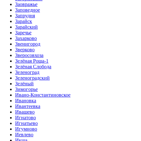
Заовражье
Заповедное
Запрудня
Зарайск
Зарайский
Заречье
Захарково
Звенигород
Зверково
Зверосовхоза
Зелёная Роща-1
Зелёная Слобода
Зеленоград
Зеленоградский
Зелёный
Зимогорье
Ивано-Константиновское
Ивановка
Ивантеевка
Ивашево
Игнатово
Игнатьево
Игумново
Иевлево
Икша