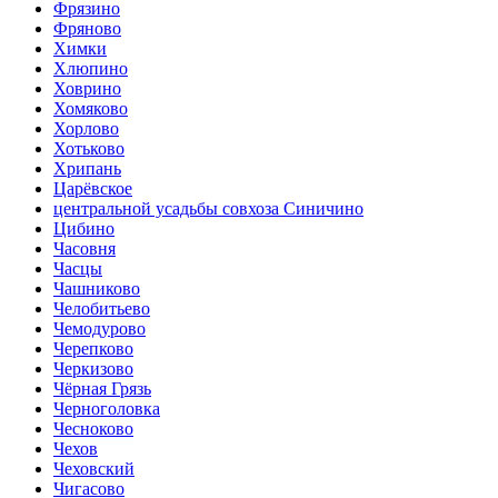
Фрязино
Фряново
Химки
Хлюпино
Ховрино
Хомяково
Хорлово
Хотьково
Хрипань
Царёвское
центральной усадьбы совхоза Синичино
Цибино
Часовня
Часцы
Чашниково
Челобитьево
Чемодурово
Черепково
Черкизово
Чёрная Грязь
Черноголовка
Чесноково
Чехов
Чеховский
Чигасово