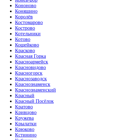
Кононово
Коняшино
Королёв
Костомарово
Кострово
Котельники
Котово
Кощейково
Красково
Красная Горка
Красноармейск
Красновидово
Красногорск
Краснозаводск
Краснознаменск
Краснознаменский
Красный
Красный Посёлок
Кратово
Кривцово
Кружева
Крылатки
Крюково
Кстинино