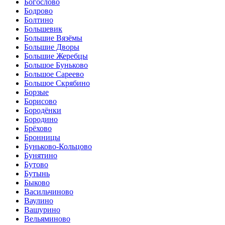
Богослово
Бодрово
Болтино
Большевик
Большие Вязёмы
Большие Дворы
Большие Жеребцы
Большое Буньково
Большое Сареево
Большое Скрябино
Борзые
Борисово
Бородёнки
Бородино
Брёхово
Бронницы
Буньково-Кольцово
Бунятино
Бутово
Бутынь
Быково
Васильчиново
Ваулино
Вашурино
Вельяминово