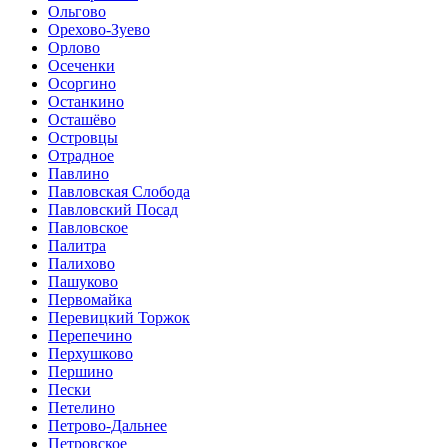
Ольгово
Орехово-Зуево
Орлово
Осеченки
Осоргино
Останкино
Осташёво
Островцы
Отрадное
Павлино
Павловская Слобода
Павловский Посад
Павловское
Палитра
Палихово
Пашуково
Первомайка
Перевицкий Торжок
Перепечино
Перхушково
Першино
Пески
Петелино
Петрово-Дальнее
Петровское