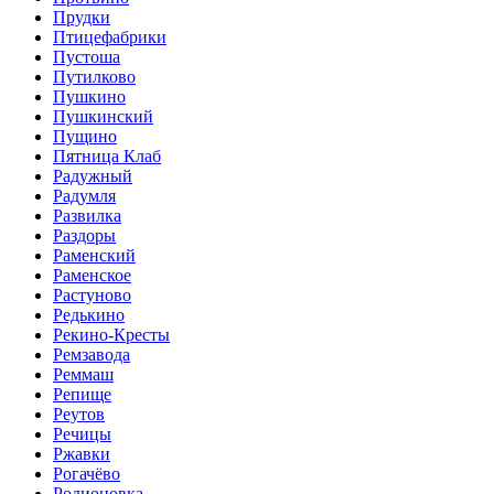
Прудки
Птицефабрики
Пустоша
Путилково
Пушкино
Пушкинский
Пущино
Пятница Клаб
Радужный
Радумля
Развилка
Раздоры
Раменский
Раменское
Растуново
Редькино
Рекино-Кресты
Ремзавода
Реммаш
Репище
Реутов
Речицы
Ржавки
Рогачёво
Родионовка