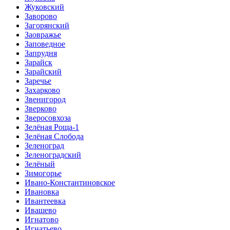
Жуковский
Заворово
Загорянский
Заовражье
Заповедное
Запрудня
Зарайск
Зарайский
Заречье
Захарково
Звенигород
Зверково
Зверосовхоза
Зелёная Роща-1
Зелёная Слобода
Зеленоград
Зеленоградский
Зелёный
Зимогорье
Ивано-Константиновское
Ивановка
Ивантеевка
Ивашево
Игнатово
Игнатьево