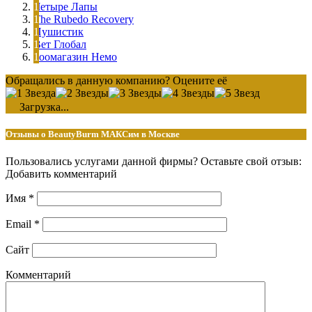
Четыре Лапы
The Rubedo Recovery
Пушистик
Вет Глобал
Зоомагазин Немо
Обращались в данную компанию? Оцените её
Загрузка...
Отзывы о BeautyBurm МАКСим в Москве
Пользовались услугами данной фирмы? Оставьте свой отзыв:
Добавить комментарий
Имя
*
Email
*
Сайт
Комментарий