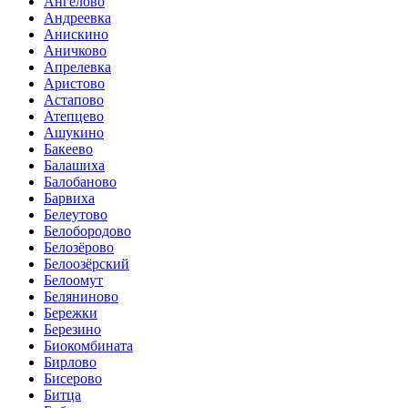
Ангелово
Андреевка
Анискино
Аничково
Апрелевка
Аристово
Астапово
Атепцево
Ашукино
Бакеево
Балашиха
Балобаново
Барвиха
Белеутово
Белобородово
Белозёрово
Белоозёрский
Белоомут
Беляниново
Бережки
Березино
Биокомбината
Бирлово
Бисерово
Битца