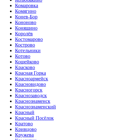
Комаровка
Комягино
Конев-Бор
Кононово
Коняшино
Королёв
Костомарово
Кострово
Котельники
Котово
Кощейково
Красково
Красная Горка
Красноармейск
Красновидово
Красногорск
Краснозаводск
Краснознаменск
Краснознаменский
Красный
Красный Посёлок
Кратово
Кривцово
Кружева