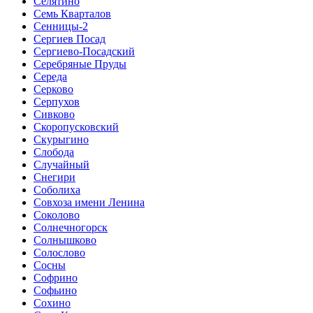
Селятино
Семь Кварталов
Сенницы-2
Сергиев Посад
Сергиево-Посадский
Серебряные Пруды
Середа
Серково
Серпухов
Сивково
Скоропусковский
Скурыгино
Слобода
Случайный
Снегири
Соболиха
Совхоза имени Ленина
Соколово
Солнечногорск
Солнышково
Солослово
Сосны
Софрино
Софьино
Сохино