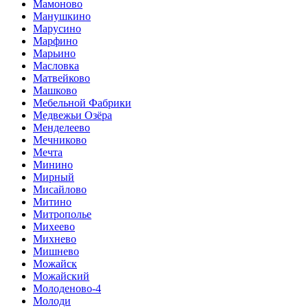
Мамоново
Манушкино
Марусино
Марфино
Марьино
Масловка
Матвейково
Машково
Мебельной Фабрики
Медвежьи Озёра
Менделеево
Мечниково
Мечта
Минино
Мирный
Мисайлово
Митино
Митрополье
Михеево
Михнево
Мишнево
Можайск
Можайский
Молоденово-4
Молоди