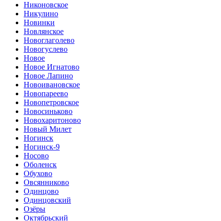
Никоновское
Никулино
Новинки
Новлянское
Новоглаголево
Новогуслево
Новое
Новое Игнатово
Новое Лапино
Новоивановское
Новопареево
Новопетровское
Новосиньково
Новохаритоново
Новый Милет
Ногинск
Ногинск-9
Носово
Оболенск
Обухово
Овсянниково
Одинцово
Одинцовский
Озёры
Октябрьский