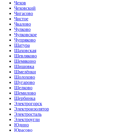
Чехов
Чеховский
Чигасово
Чистое
Чкалово
Чулково
Чулковское
Чупряково
Шатура
Шаховская
Шевляково
Шемякино
Шишовка
Шмелёнки
Шолохово
Шугарово
Щелково
Щемилово
Щербинка
Электрогорск
Электроизолятор
Электросталь
Электроугли
Юдино
Юрасово