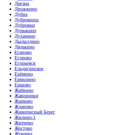
Дрезна
Дрожжино
Дубна
Дубровицы
Дубровки
Дурыкино
Духанино
Дыдылдино
Дядькино
Еганово
Егорово
Егорьевск
Ельдигинское
Ерёмино
Ермолино
Ершово
Жабкино
Жаворонки
Жарково
Жданово
Живописный Берег
Жилино-1
Житнево
Жостово
Жуковка