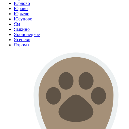
Юрлово
Юрово
Юрьево
Юсупово
Ям
Ямкино
Ярополецкое
Ясенево
Яхрома