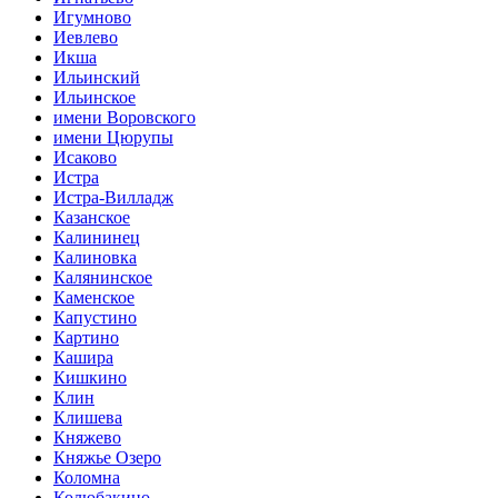
Игумново
Иевлево
Икша
Ильинский
Ильинское
имени Воровского
имени Цюрупы
Исаково
Истра
Истра-Вилладж
Казанское
Калининец
Калиновка
Калянинское
Каменское
Капустино
Картино
Кашира
Кишкино
Клин
Клишева
Княжево
Княжье Озеро
Коломна
Колюбакино