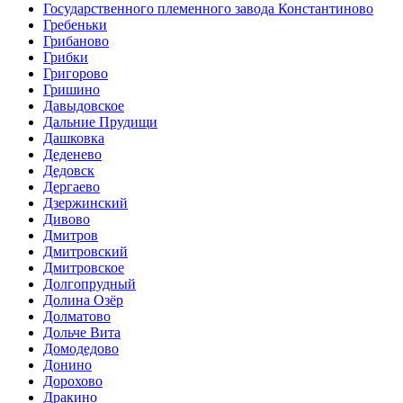
Государственного племенного завода Константиново
Гребеньки
Грибаново
Грибки
Григорово
Гришино
Давыдовское
Дальние Прудищи
Дашковка
Деденево
Дедовск
Дергаево
Дзержинский
Дивово
Дмитров
Дмитровский
Дмитровское
Долгопрудный
Долина Озёр
Долматово
Дольче Вита
Домодедово
Донино
Дорохово
Дракино