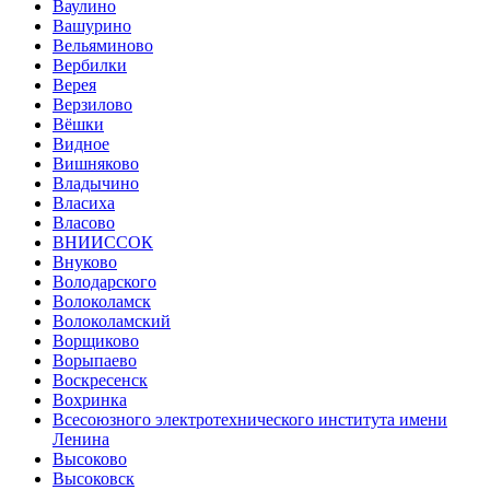
Ваулино
Вашурино
Вельяминово
Вербилки
Верея
Верзилово
Вёшки
Видное
Вишняково
Владычино
Власиха
Власово
ВНИИССОК
Внуково
Володарского
Волоколамск
Волоколамский
Ворщиково
Ворыпаево
Воскресенск
Вохринка
Всесоюзного электротехнического института имени
Ленина
Высоково
Высоковск