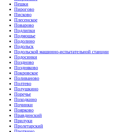
Пешки
Пирогово
Писково
Плесенское
Поварово
Подлипки
Подмошье
Подолино
Подольск
Подольской машинно-испытательной станции
Подосинки
Поздново
Поздняково
Покровское
Поливаново
Полтево
Полушкино
Поречье
Походкино
Починки
Поярково
Правдинский
Прилуки
Пролетарский
Протвино