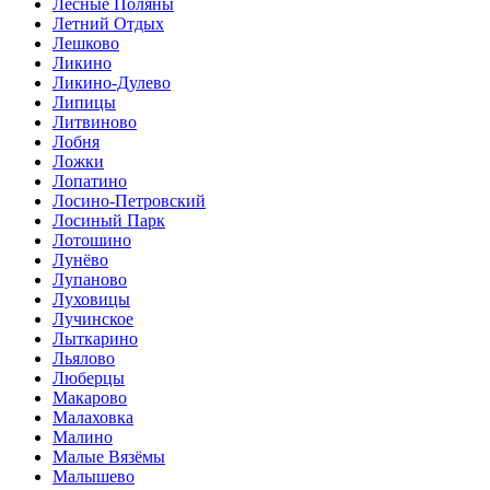
Лесные Поляны
Летний Отдых
Лешково
Ликино
Ликино-Дулево
Липицы
Литвиново
Лобня
Ложки
Лопатино
Лосино-Петровский
Лосиный Парк
Лотошино
Лунёво
Лупаново
Луховицы
Лучинское
Лыткарино
Льялово
Люберцы
Макарово
Малаховка
Малино
Малые Вязёмы
Малышево