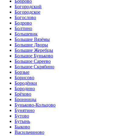
Боброво
Богородский
Богородское
Богослово
Бодрово
Болтино
Большевик
Большие Вязёмы
Большие Дворы
Большие Жеребцы
Большое Буньково
Большое Сареево
Большое Скрябино
Борзые
Борисово
Бородёнки
Бородино
Брёхово
Бронницы
Буньково-Кольцово
Бунятино
Бутово
Бутынь
Быково
Васильчиново