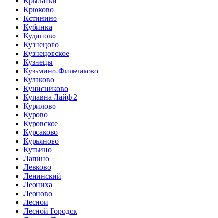
Крылатки
Крюково
Кстинино
Кубинка
Кудиново
Кузнецово
Кузнецовское
Кузнецы
Кузьмино-Фильчаково
Кулаково
Кунисниково
Купавна Лайф 2
Курилово
Курово
Куровское
Курсаково
Курьяново
Кутьино
Лапино
Левково
Ленинский
Леониха
Леоново
Лесной
Лесной Городок