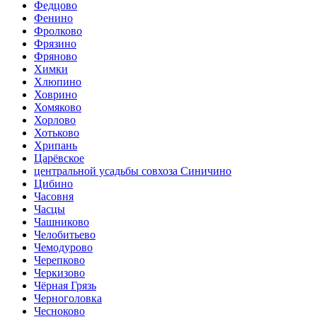
Федцово
Фенино
Фролково
Фрязино
Фряново
Химки
Хлюпино
Ховрино
Хомяково
Хорлово
Хотьково
Хрипань
Царёвское
центральной усадьбы совхоза Синичино
Цибино
Часовня
Часцы
Чашниково
Челобитьево
Чемодурово
Черепково
Черкизово
Чёрная Грязь
Черноголовка
Чесноково