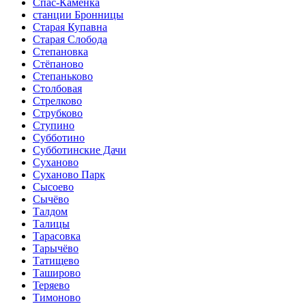
Спас-Каменка
станции Бронницы
Старая Купавна
Старая Слобода
Степановка
Стёпаново
Степаньково
Столбовая
Стрелково
Струбково
Ступино
Субботино
Субботинские Дачи
Суханово
Суханово Парк
Сысоево
Сычёво
Талдом
Талицы
Тарасовка
Тарычёво
Татищево
Таширово
Теряево
Тимоново