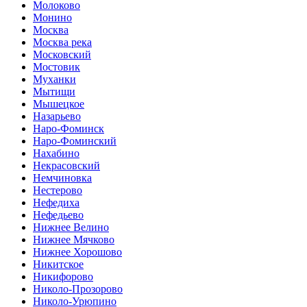
Молоково
Монино
Москва
Москва река
Московский
Мостовик
Муханки
Мытищи
Мышецкое
Назарьево
Наро-Фоминск
Наро-Фоминский
Нахабино
Некрасовский
Немчиновка
Нестерово
Нефедиха
Нефедьево
Нижнее Велино
Нижнее Мячково
Нижнее Хорошово
Никитское
Никифорово
Николо-Прозорово
Николо-Урюпино