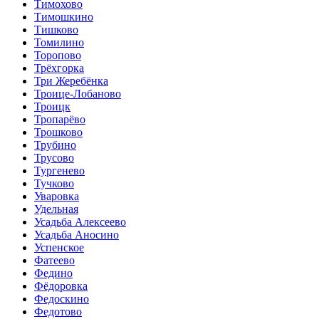
Тимохово
Тимошкино
Тишково
Томилино
Торопово
Трёхгорка
Три Жеребёнка
Троице-Лобаново
Троицк
Тропарёво
Трошково
Трубино
Трусово
Тургенево
Тучково
Уваровка
Удельная
Усадьба Алексеево
Усадьба Аносино
Успенское
Фатеево
Федино
Фёдоровка
Федоскино
Федотово