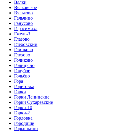
Вялки
Вялковское
Вяльково
Гальчино
Ганусово
Герасимиха
Гжель-3
Глазово
Глебовский
Глинково
Глухово
Голиково
Голицыно
Голубое
Гольёво
Гора
Горетовка
Горки
Горки Ленинские
Горки Сухаревские
Горки-10
Горки-2
Горловка
Городище
Горышкино