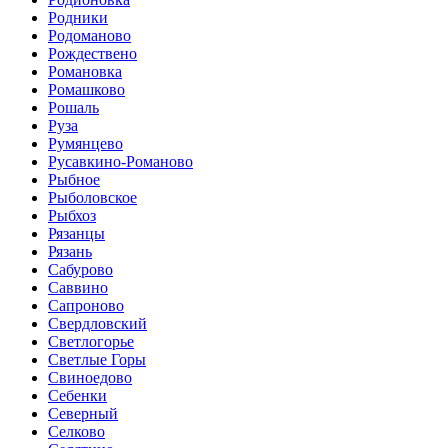
Родники
Родоманово
Рождествено
Романовка
Ромашково
Рошаль
Руза
Румянцево
Русавкино-Романово
Рыбное
Рыболовское
Рыбхоз
Рязанцы
Рязань
Сабурово
Саввино
Сапроново
Свердловский
Светлогорье
Светлые Горы
Свиноедово
Себенки
Северный
Селково