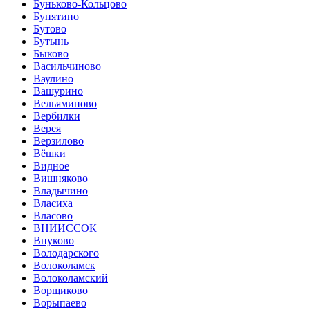
Буньково-Кольцово
Бунятино
Бутово
Бутынь
Быково
Васильчиново
Ваулино
Вашурино
Вельяминово
Вербилки
Верея
Верзилово
Вёшки
Видное
Вишняково
Владычино
Власиха
Власово
ВНИИССОК
Внуково
Володарского
Волоколамск
Волоколамский
Ворщиково
Ворыпаево