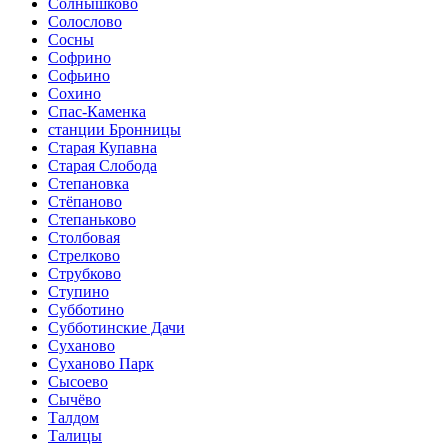
Солнышково
Солослово
Сосны
Софрино
Софьино
Сохино
Спас-Каменка
станции Бронницы
Старая Купавна
Старая Слобода
Степановка
Стёпаново
Степаньково
Столбовая
Стрелково
Струбково
Ступино
Субботино
Субботинские Дачи
Суханово
Суханово Парк
Сысоево
Сычёво
Талдом
Талицы