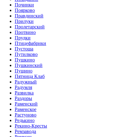
Починки
Поярково
Правдинский
Прилуки
Пролетарский
Протвино
Прудки
Птицефабрики
Пустоша
Путилково
Пушкино
Пушкинский
Пущино
Пятница Клаб
Радужный
Радумля
Развилка
Раздоры
Раменский
Раменское
Растуново
Редькино
Рекино-Кресты
Ремзавода
Реммаш