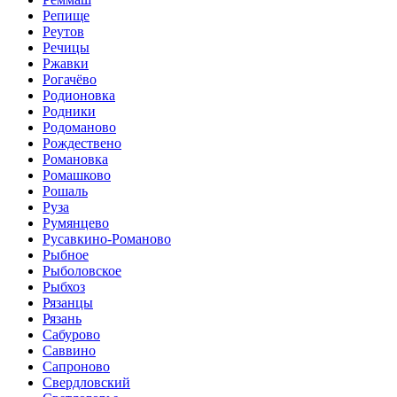
Репище
Реутов
Речицы
Ржавки
Рогачёво
Родионовка
Родники
Родоманово
Рождествено
Романовка
Ромашково
Рошаль
Руза
Румянцево
Русавкино-Романово
Рыбное
Рыболовское
Рыбхоз
Рязанцы
Рязань
Сабурово
Саввино
Сапроново
Свердловский