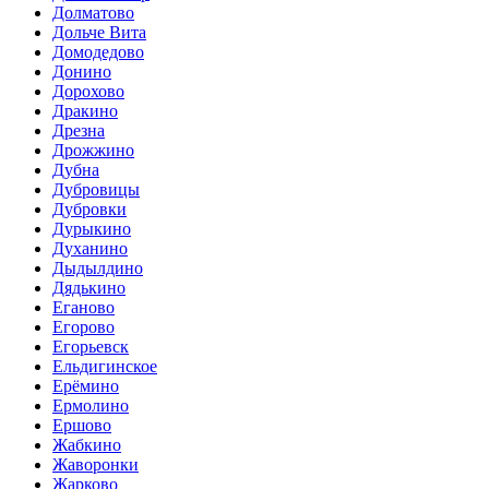
Долматово
Дольче Вита
Домодедово
Донино
Дорохово
Дракино
Дрезна
Дрожжино
Дубна
Дубровицы
Дубровки
Дурыкино
Духанино
Дыдылдино
Дядькино
Еганово
Егорово
Егорьевск
Ельдигинское
Ерёмино
Ермолино
Ершово
Жабкино
Жаворонки
Жарково