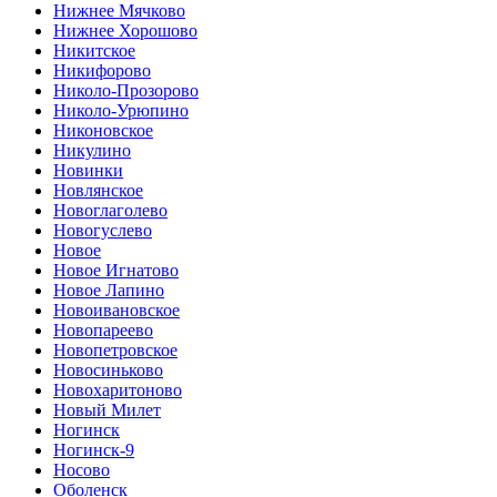
Нижнее Мячково
Нижнее Хорошово
Никитское
Никифорово
Николо-Прозорово
Николо-Урюпино
Никоновское
Никулино
Новинки
Новлянское
Новоглаголево
Новогуслево
Новое
Новое Игнатово
Новое Лапино
Новоивановское
Новопареево
Новопетровское
Новосиньково
Новохаритоново
Новый Милет
Ногинск
Ногинск-9
Носово
Оболенск