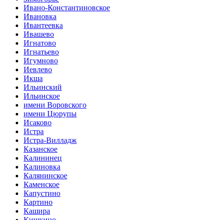
Ивано-Константиновское
Ивановка
Ивантеевка
Ивашево
Игнатово
Игнатьево
Игумново
Иевлево
Икша
Ильинский
Ильинское
имени Воровского
имени Цюрупы
Исаково
Истра
Истра-Вилладж
Казанское
Калининец
Калиновка
Калянинское
Каменское
Капустино
Картино
Кашира
Кишкино