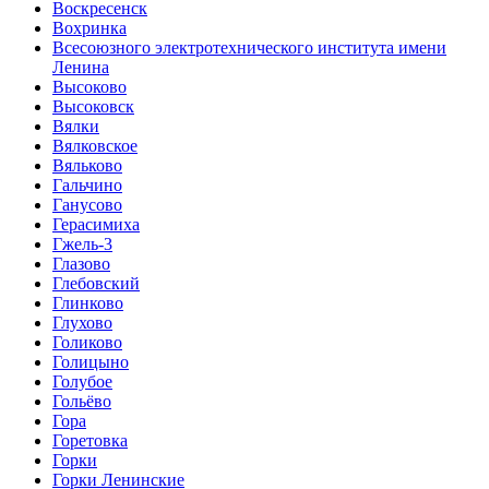
Воскресенск
Вохринка
Всесоюзного электротехнического института имени
Ленина
Высоково
Высоковск
Вялки
Вялковское
Вяльково
Гальчино
Ганусово
Герасимиха
Гжель-3
Глазово
Глебовский
Глинково
Глухово
Голиково
Голицыно
Голубое
Гольёво
Гора
Горетовка
Горки
Горки Ленинские