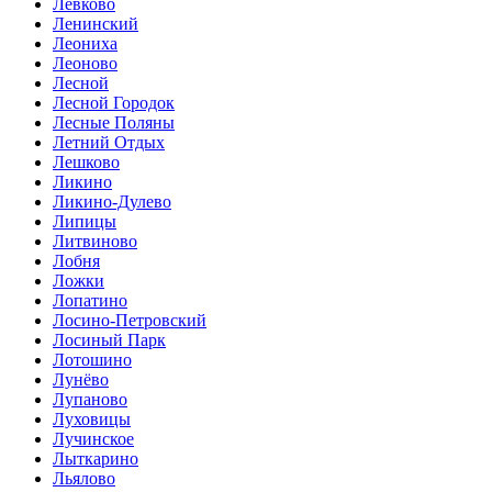
Левково
Ленинский
Леониха
Леоново
Лесной
Лесной Городок
Лесные Поляны
Летний Отдых
Лешково
Ликино
Ликино-Дулево
Липицы
Литвиново
Лобня
Ложки
Лопатино
Лосино-Петровский
Лосиный Парк
Лотошино
Лунёво
Лупаново
Луховицы
Лучинское
Лыткарино
Льялово