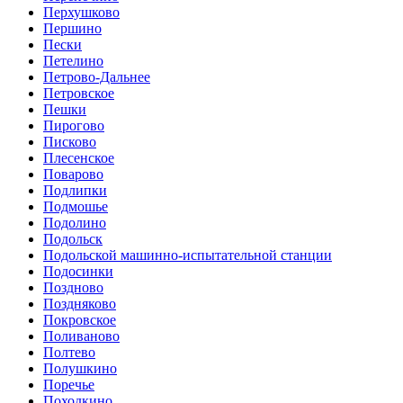
Перхушково
Першино
Пески
Петелино
Петрово-Дальнее
Петровское
Пешки
Пирогово
Писково
Плесенское
Поварово
Подлипки
Подмошье
Подолино
Подольск
Подольской машинно-испытательной станции
Подосинки
Поздново
Поздняково
Покровское
Поливаново
Полтево
Полушкино
Поречье
Походкино