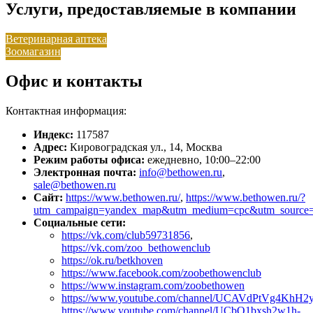
Услуги, предоставляемые в компании
Ветеринарная аптека
Зоомагазин
Офис и контакты
Контактная информация:
Индекс:
117587
Адрес:
Кировоградская ул., 14, Москва
Режим работы офиса:
ежедневно, 10:00–22:00
Электронная почта:
info@bethowen.ru
,
sale@bethowen.ru
Сайт:
https://www.bethowen.ru/
,
https://www.bethowen.ru/?
utm_campaign=yandex_map&utm_medium=cpc&utm_source=
Социальные сети:
https://vk.com/club59731856
,
https://vk.com/zoo_bethowenclub
https://ok.ru/betkhoven
https://www.facebook.com/zoobethowenclub
https://www.instagram.com/zoobethowen
https://www.youtube.com/channel/UCAVdPtVg4Kh
https://www.youtube.com/channel/UCbO1bxsh2w1h-