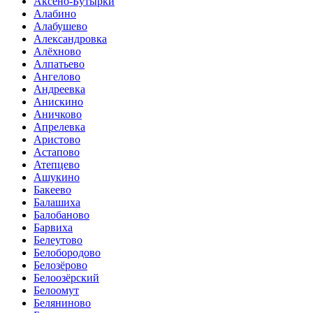
Аксёно-Бутырки
Алабино
Алабушево
Александровка
Алёхново
Алпатьево
Ангелово
Андреевка
Анискино
Аничково
Апрелевка
Аристово
Астапово
Атепцево
Ашукино
Бакеево
Балашиха
Балобаново
Барвиха
Белеутово
Белобородово
Белозёрово
Белоозёрский
Белоомут
Беляниново