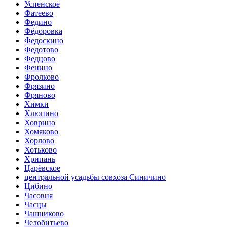
Успенское
Фатеево
Федино
Фёдоровка
Федоскино
Федотово
Федцово
Фенино
Фролково
Фрязино
Фряново
Химки
Хлюпино
Ховрино
Хомяково
Хорлово
Хотьково
Хрипань
Царёвское
центральной усадьбы совхоза Синичино
Цибино
Часовня
Часцы
Чашниково
Челобитьево