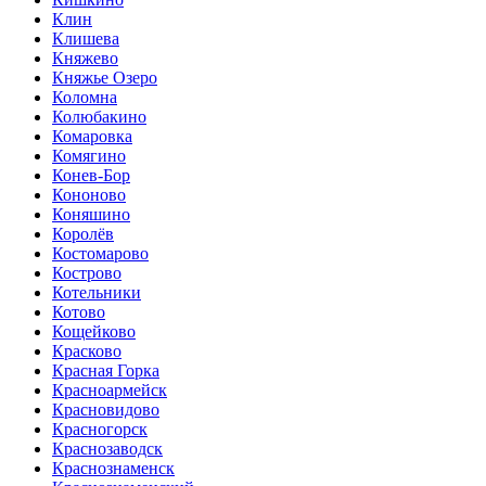
Клин
Клишева
Княжево
Княжье Озеро
Коломна
Колюбакино
Комаровка
Комягино
Конев-Бор
Кононово
Коняшино
Королёв
Костомарово
Кострово
Котельники
Котово
Кощейково
Красково
Красная Горка
Красноармейск
Красновидово
Красногорск
Краснозаводск
Краснознаменск