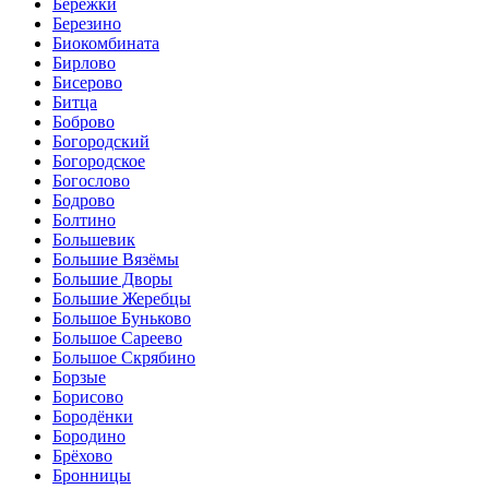
Бережки
Березино
Биокомбината
Бирлово
Бисерово
Битца
Боброво
Богородский
Богородское
Богослово
Бодрово
Болтино
Большевик
Большие Вязёмы
Большие Дворы
Большие Жеребцы
Большое Буньково
Большое Сареево
Большое Скрябино
Борзые
Борисово
Бородёнки
Бородино
Брёхово
Бронницы