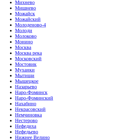
Михнево
Мишнево
Можайск
Можайский
Молоденово-4
Молоди
Молоково
Монино
Москва
Москва река
Московский
Мостовик
Муханки
Мытищи
Мышецкое
Назарьево
Наро-Фоминск
Наро-Фоминский
Нахабино
Некрасовский
Немчиновка
Нестерово
Нефедиха
Нефедьево
Нижнее Велино