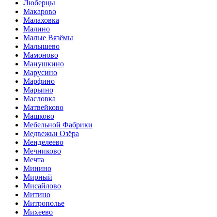
Люберцы
Макарово
Малаховка
Малино
Малые Вязёмы
Малышево
Мамоново
Манушкино
Марусино
Марфино
Марьино
Масловка
Матвейково
Машково
Мебельной Фабрики
Медвежьи Озёра
Менделеево
Мечниково
Мечта
Минино
Мирный
Мисайлово
Митино
Митрополье
Михеево