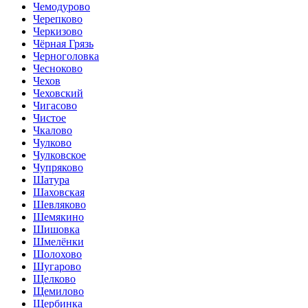
Чемодурово
Черепково
Черкизово
Чёрная Грязь
Черноголовка
Чесноково
Чехов
Чеховский
Чигасово
Чистое
Чкалово
Чулково
Чулковское
Чупряково
Шатура
Шаховская
Шевляково
Шемякино
Шишовка
Шмелёнки
Шолохово
Шугарово
Щелково
Щемилово
Щербинка