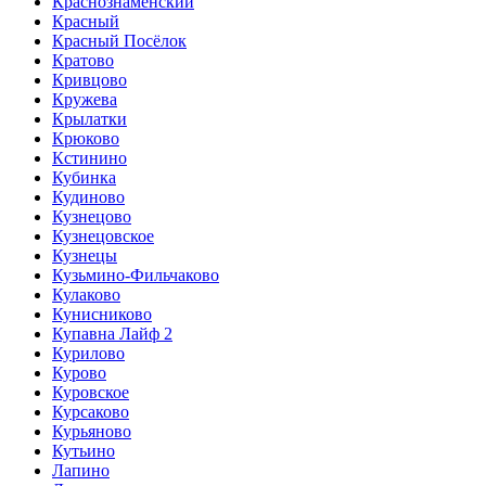
Краснознаменский
Красный
Красный Посёлок
Кратово
Кривцово
Кружева
Крылатки
Крюково
Кстинино
Кубинка
Кудиново
Кузнецово
Кузнецовское
Кузнецы
Кузьмино-Фильчаково
Кулаково
Кунисниково
Купавна Лайф 2
Курилово
Курово
Куровское
Курсаково
Курьяново
Кутьино
Лапино