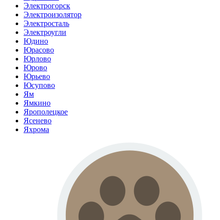
Электрогорск
Электроизолятор
Электросталь
Электроугли
Юдино
Юрасово
Юрлово
Юрово
Юрьево
Юсупово
Ям
Ямкино
Ярополецкое
Ясенево
Яхрома