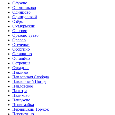
Обухово
Овсянниково
Одинцово
Одинцовский
Озёры
Октябрьский
Ольгово
Орехово-Зуево
Орлово
Осеченки
Осоргино
Останкино
Осташёво
Островцы
Отрадное
Павлино
Павловская Слобода
Павловский Посад
Павловское
Палитра
Палихово
Пашуково
Первомайка
Перевицкий Торжок
Перепечино