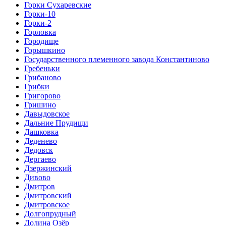
Горки Сухаревские
Горки-10
Горки-2
Горловка
Городище
Горышкино
Государственного племенного завода Константиново
Гребеньки
Грибаново
Грибки
Григорово
Гришино
Давыдовское
Дальние Прудищи
Дашковка
Деденево
Дедовск
Дергаево
Дзержинский
Дивово
Дмитров
Дмитровский
Дмитровское
Долгопрудный
Долина Озёр