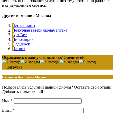
легкость использования услуг, и поэтому постоянно работает
над улучшением сервиса.
Другие компании Москвы
Четыре лапы
Дежурная ветеринарная аптека
Арт Вет
Динозаврик
Олд Джек
Патрик
Обращались в данную компанию? Оцените её
Загрузка...
Отзывы о Бетховен в Москве
Пользовались услугами данной фирмы? Оставьте свой отзыв:
Добавить комментарий
Имя
*
Email
*