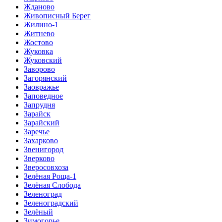
Жданово
Живописный Берег
Жилино-1
Житнево
Жостово
Жуковка
Жуковский
Заворово
Загорянский
Заовражье
Заповедное
Запрудня
Зарайск
Зарайский
Заречье
Захарково
Звенигород
Зверково
Зверосовхоза
Зелёная Роща-1
Зелёная Слобода
Зеленоград
Зеленоградский
Зелёный
Зимогорье