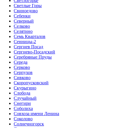
Светлогорье
Светлые Горы
Свиноедово
Себенки
Северный
Селково
Селятино
Семь Кварталов
Сенницы-2
Сергиев Посад
Сергиево-Посадский
Серебряные Пруды
Середа
Серково
Серпухов
Сивково
Скоропусковский
Скурыгино
Слобода
Случайный
Снегири
Соболиха
Совхоза имени Ленина
Соколово
Солнечногорск