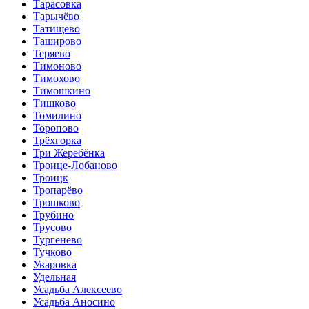
Тарасовка
Тарычёво
Татищево
Таширово
Теряево
Тимоново
Тимохово
Тимошкино
Тишково
Томилино
Торопово
Трёхгорка
Три Жеребёнка
Троице-Лобаново
Троицк
Тропарёво
Трошково
Трубино
Трусово
Тургенево
Тучково
Уваровка
Удельная
Усадьба Алексеево
Усадьба Аносино