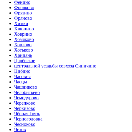
Фенино
Фролково
Фрязино
Фряново
Химки
Хлюпино
Ховрино
Хомяково
Хорлово
Хотьково
Хрипань
Царёвское
центральной усадьбы совхоза Синичино
Цибино
Часовня
Часцы
Чашниково
Челобитьево
Чемодурово
Черепково
Черкизово
Чёрная Грязь
Черноголовка
Чесноково
Чехов