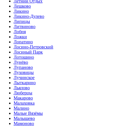
Летний Отдых
Лешково
Ликино
Ликино-Дулево
Липицы
Литвиново
Лобня
Ложки
Лопатино
Лосино-Петровский
Лосиный Парк
Лотошино
Лунёво
Лупаново
Луховицы
Лучинское
Лыткарино
Льялово
Люберцы
Макарово
Малаховка
Малино
Малые Вязёмы
Малышево
Мамоново