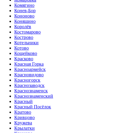
Комягино
Конев-Бор
Кононово
Коняшино
Королёв
Костомарово
Кострово
Котельники
Котово
Кощейково
Красково
Красная Горка
Красноармейск
Красновидово
Красногорск
Краснозаводск
Краснознаменск
Краснознаменский
Красный
Красный Посёлок
Кратово
Кривцово
Кружева
Крылатки