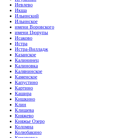
Иевлево
Икша
Ильинский
Ильинское
имени Воровского
имени Цюрупы
Исаково
Истра
Истра-Вилладж
Казанское
Калининец
Калиновка
Калянинское
Каменское
Капустино
Картино
Кашира
Кишкино
Клин
Клишева
Княжево
Княжье Озеро
Коломна
Колюбакино
Комаровка