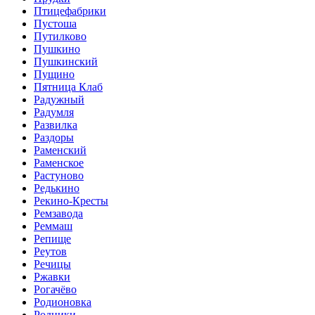
Птицефабрики
Пустоша
Путилково
Пушкино
Пушкинский
Пущино
Пятница Клаб
Радужный
Радумля
Развилка
Раздоры
Раменский
Раменское
Растуново
Редькино
Рекино-Кресты
Ремзавода
Реммаш
Репище
Реутов
Речицы
Ржавки
Рогачёво
Родионовка
Родники