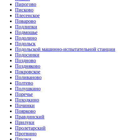
Пирогово
Писково
Плесенское
Поварово
Подлипки
Подмошье
Подолино
Подольск
Подольской машинно-испытательной станции
Подосинки
Поздново
Поздняково
Покровское
Поливаново
Полтево
Полушкино
Поречье
Походкино
Починки
Поярково
Правдинский
Прилуки
Пролетарский
Протвино
Прудки