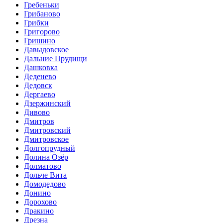
Гребеньки
Грибаново
Грибки
Григорово
Гришино
Давыдовское
Дальние Прудищи
Дашковка
Деденево
Дедовск
Дергаево
Дзержинский
Дивово
Дмитров
Дмитровский
Дмитровское
Долгопрудный
Долина Озёр
Долматово
Дольче Вита
Домодедово
Донино
Дорохово
Дракино
Дрезна