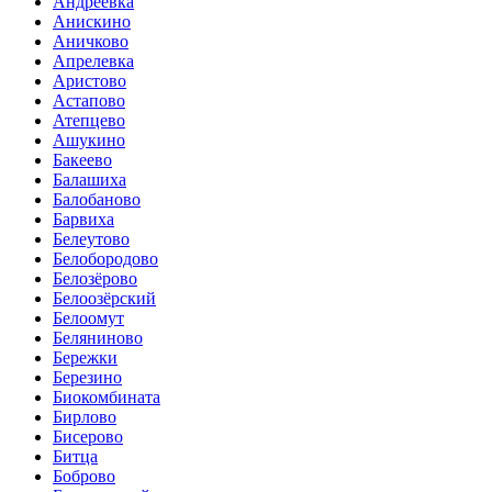
Андреевка
Анискино
Аничково
Апрелевка
Аристово
Астапово
Атепцево
Ашукино
Бакеево
Балашиха
Балобаново
Барвиха
Белеутово
Белобородово
Белозёрово
Белоозёрский
Белоомут
Беляниново
Бережки
Березино
Биокомбината
Бирлово
Бисерово
Битца
Боброво