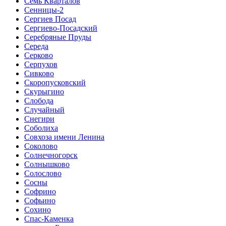
Семь Кварталов
Сенницы-2
Сергиев Посад
Сергиево-Посадский
Серебряные Пруды
Середа
Серково
Серпухов
Сивково
Скоропусковский
Скурыгино
Слобода
Случайный
Снегири
Соболиха
Совхоза имени Ленина
Соколово
Солнечногорск
Солнышково
Солослово
Сосны
Софрино
Софьино
Сохино
Спас-Каменка