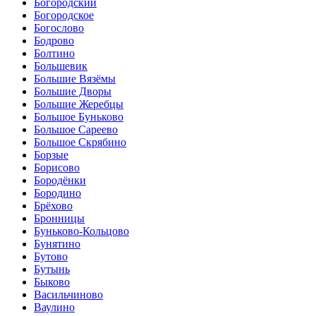
Богородский
Богородское
Богослово
Бодрово
Болтино
Большевик
Большие Вязёмы
Большие Дворы
Большие Жеребцы
Большое Буньково
Большое Сареево
Большое Скрябино
Борзые
Борисово
Бородёнки
Бородино
Брёхово
Бронницы
Буньково-Кольцово
Бунятино
Бутово
Бутынь
Быково
Васильчиново
Ваулино