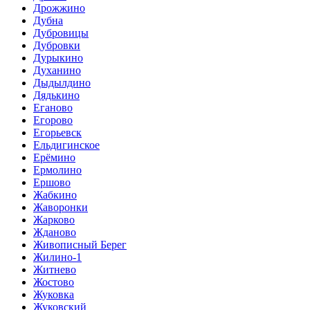
Дрожжино
Дубна
Дубровицы
Дубровки
Дурыкино
Духанино
Дыдылдино
Дядькино
Еганово
Егорово
Егорьевск
Ельдигинское
Ерёмино
Ермолино
Ершово
Жабкино
Жаворонки
Жарково
Жданово
Живописный Берег
Жилино-1
Житнево
Жостово
Жуковка
Жуковский