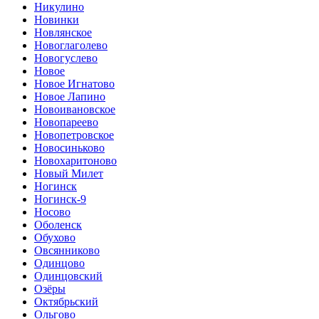
Никулино
Новинки
Новлянское
Новоглаголево
Новогуслево
Новое
Новое Игнатово
Новое Лапино
Новоивановское
Новопареево
Новопетровское
Новосиньково
Новохаритоново
Новый Милет
Ногинск
Ногинск-9
Носово
Оболенск
Обухово
Овсянниково
Одинцово
Одинцовский
Озёры
Октябрьский
Ольгово