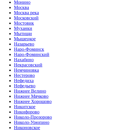
Монино
Москва
Москва река
Московский
Мостовик
Муханки
Мытищи
Мышецкое
Назарьево
Наро-Фоминск
Наро-Фоминский
Нахабино
Некрасовский
Немчиновка
Нестерово
Нефедиха
Нефедьево
Нижнее Велино
Нижнее Мячково
Нижнее Хорошово
Никитское
Никифорово
Николо-Прозорово
Николо-Урюпино
Никоновское