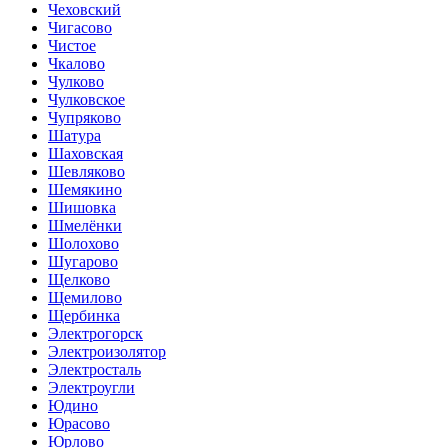
Чеховский
Чигасово
Чистое
Чкалово
Чулково
Чулковское
Чупряково
Шатура
Шаховская
Шевляково
Шемякино
Шишовка
Шмелёнки
Шолохово
Шугарово
Щелково
Щемилово
Щербинка
Электрогорск
Электроизолятор
Электросталь
Электроугли
Юдино
Юрасово
Юрлово