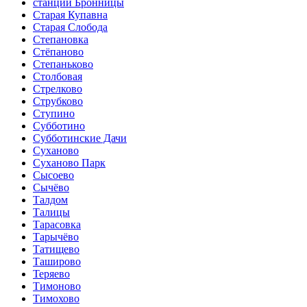
станции Бронницы
Старая Купавна
Старая Слобода
Степановка
Стёпаново
Степаньково
Столбовая
Стрелково
Струбково
Ступино
Субботино
Субботинские Дачи
Суханово
Суханово Парк
Сысоево
Сычёво
Талдом
Талицы
Тарасовка
Тарычёво
Татищево
Таширово
Теряево
Тимоново
Тимохово