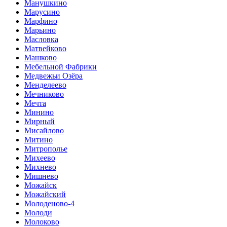
Манушкино
Марусино
Марфино
Марьино
Масловка
Матвейково
Машково
Мебельной Фабрики
Медвежьи Озёра
Менделеево
Мечниково
Мечта
Минино
Мирный
Мисайлово
Митино
Митрополье
Михеево
Михнево
Мишнево
Можайск
Можайский
Молоденово-4
Молоди
Молоково