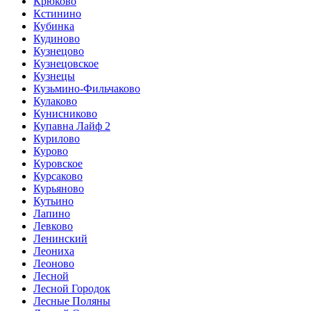
Крюково
Кстинино
Кубинка
Кудиново
Кузнецово
Кузнецовское
Кузнецы
Кузьмино-Фильчаково
Кулаково
Кунисниково
Купавна Лайф 2
Курилово
Курово
Куровское
Курсаково
Курьяново
Кутьино
Лапино
Левково
Ленинский
Леониха
Леоново
Лесной
Лесной Городок
Лесные Поляны