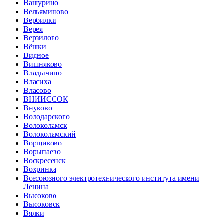
Вашурино
Вельяминово
Вербилки
Верея
Верзилово
Вёшки
Видное
Вишняково
Владычино
Власиха
Власово
ВНИИССОК
Внуково
Володарского
Волоколамск
Волоколамский
Ворщиково
Ворыпаево
Воскресенск
Вохринка
Всесоюзного электротехнического института имени
Ленина
Высоково
Высоковск
Вялки