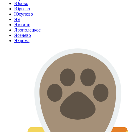
Юрово
Юрьево
Юсупово
Ям
Ямкино
Ярополецкое
Ясенево
Яхрома