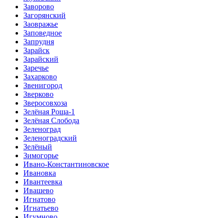
Заворово
Загорянский
Заовражье
Заповедное
Запрудня
Зарайск
Зарайский
Заречье
Захарково
Звенигород
Зверково
Зверосовхоза
Зелёная Роща-1
Зелёная Слобода
Зеленоград
Зеленоградский
Зелёный
Зимогорье
Ивано-Константиновское
Ивановка
Ивантеевка
Ивашево
Игнатово
Игнатьево
Игумново