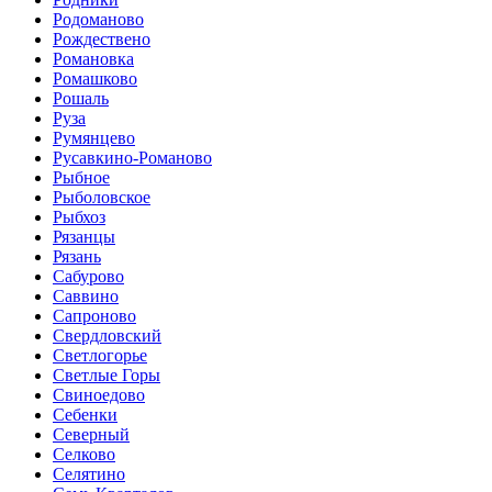
Родоманово
Рождествено
Романовка
Ромашково
Рошаль
Руза
Румянцево
Русавкино-Романово
Рыбное
Рыболовское
Рыбхоз
Рязанцы
Рязань
Сабурово
Саввино
Сапроново
Свердловский
Светлогорье
Светлые Горы
Свиноедово
Себенки
Северный
Селково
Селятино