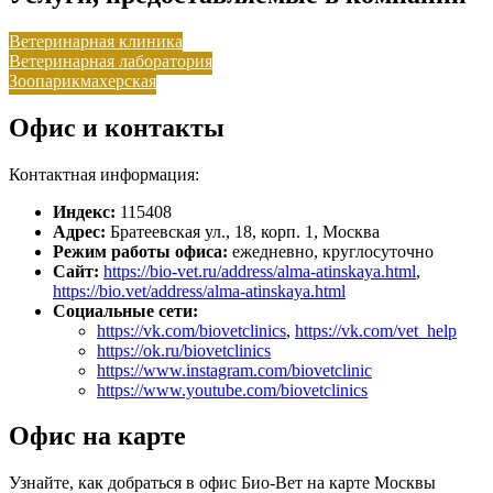
Ветеринарная клиника
Ветеринарная лаборатория
Зоопарикмахерская
Офис и контакты
Контактная информация:
Индекс:
115408
Адрес:
Братеевская ул., 18, корп. 1, Москва
Режим работы офиса:
ежедневно, круглосуточно
Сайт:
https://bio-vet.ru/address/alma-atinskaya.html
,
https://bio.vet/address/alma-atinskaya.html
Социальные сети:
https://vk.com/biovetclinics
,
https://vk.com/vet_help
https://ok.ru/biovetclinics
https://www.instagram.com/biovetclinic
https://www.youtube.com/biovetclinics
Офис на карте
Узнайте, как добраться в офис Био-Вет на карте Москвы