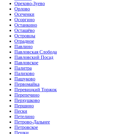
Орехово-Зуево
Орлово
Осеченки
Осоргино
Останкино
Осташёво
Островцы
Отрадное
Павлино
Павловская Слобода
Павловский Посад
Павловское
Палитра
Палихово
Пашуково
Первомайка
Перевицкий Торжок
Перепечино
Перхушково
Першино
Пески
Петелино
Петрово-Дальнее
Петровское
Пешки