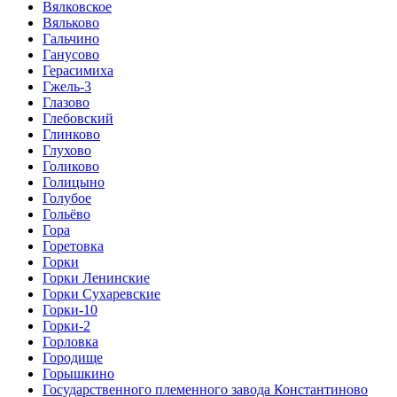
Вялковское
Вяльково
Гальчино
Ганусово
Герасимиха
Гжель-3
Глазово
Глебовский
Глинково
Глухово
Голиково
Голицыно
Голубое
Гольёво
Гора
Горетовка
Горки
Горки Ленинские
Горки Сухаревские
Горки-10
Горки-2
Горловка
Городище
Горышкино
Государственного племенного завода Константиново