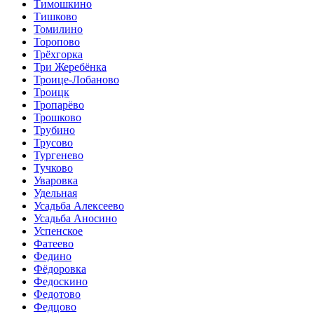
Тимошкино
Тишково
Томилино
Торопово
Трёхгорка
Три Жеребёнка
Троице-Лобаново
Троицк
Тропарёво
Трошково
Трубино
Трусово
Тургенево
Тучково
Уваровка
Удельная
Усадьба Алексеево
Усадьба Аносино
Успенское
Фатеево
Федино
Фёдоровка
Федоскино
Федотово
Федцово