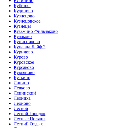
Кстинино
Кубинка
Кудиново
Кузнецово
Кузнецовское
Кузнецы
Кузьмино-Фильчаково
Кулаково
Кунисниково
Купавна Лайф 2
Курилово
Курово
Куровское
Курсаково
Курьяново
Кутьино
Лапино
Левково
Ленинский
Леониха
Леоново
Лесной
Лесной Городок
Лесные Поляны
Летний Отдых