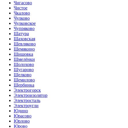
Чигасово
Чистое
Чкалово
Чулково
Чулковское
Чупряково
Шатура
Шаховская
Шевляково
Шемякино
Шишовка
Шмелёнки
Шолохово
Шугарово
Щелково
Щемилово
Щербинка
Электрогорск
Электроизолятор
Электросталь
Электроугли
Юдино
Юрасово
Юрлово
Юрово