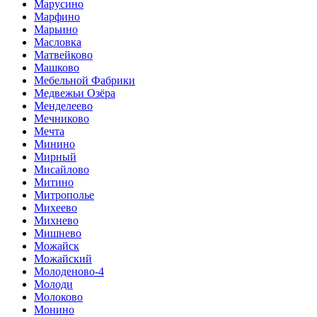
Марусино
Марфино
Марьино
Масловка
Матвейково
Машково
Мебельной Фабрики
Медвежьи Озёра
Менделеево
Мечниково
Мечта
Минино
Мирный
Мисайлово
Митино
Митрополье
Михеево
Михнево
Мишнево
Можайск
Можайский
Молоденово-4
Молоди
Молоково
Монино