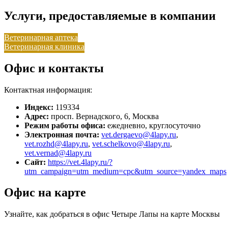
Услуги, предоставляемые в компании
Ветеринарная аптека
Ветеринарная клиника
Офис и контакты
Контактная информация:
Индекс:
119334
Адрес:
просп. Вернадского, 6, Москва
Режим работы офиса:
ежедневно, круглосуточно
Электронная почта:
vet.dergaevo@4lapy.ru
,
vet.rozhd@4lapy.ru
,
vet.schelkovo@4lapy.ru
,
vet.vernad@4lapy.ru
Сайт:
https://vet.4lapy.ru/?
utm_campaign=utm_medium=cpc&utm_source=yandex_maps
Офис на карте
Узнайте, как добраться в офис Четыре Лапы на карте Москвы