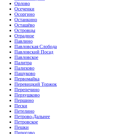
Орлово
Осеченки
Осоргино
Останкино
Осташёво
Островцы
Отрадное
Павлино
Павловская Слобода
Павловский Посад
Павловское
Палитра
Палихово
Пашуково
Первомайка
Перевицкий Торжок
Перепечино
Перхушково
Першино
Пески
Петелино
Петрово-Дальнее
Петровское
Пешки
Пирогово