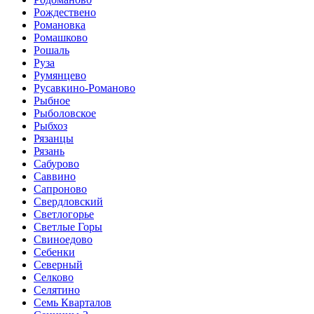
Рождествено
Романовка
Ромашково
Рошаль
Руза
Румянцево
Русавкино-Романово
Рыбное
Рыболовское
Рыбхоз
Рязанцы
Рязань
Сабурово
Саввино
Сапроново
Свердловский
Светлогорье
Светлые Горы
Свиноедово
Себенки
Северный
Селково
Селятино
Семь Кварталов