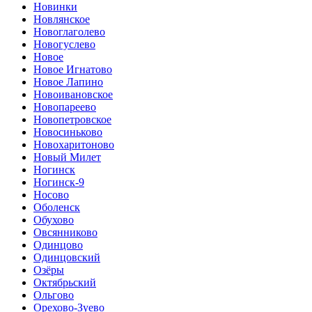
Новинки
Новлянское
Новоглаголево
Новогуслево
Новое
Новое Игнатово
Новое Лапино
Новоивановское
Новопареево
Новопетровское
Новосиньково
Новохаритоново
Новый Милет
Ногинск
Ногинск-9
Носово
Оболенск
Обухово
Овсянниково
Одинцово
Одинцовский
Озёры
Октябрьский
Ольгово
Орехово-Зуево