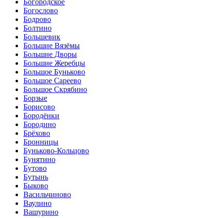
Богородское
Богослово
Бодрово
Болтино
Большевик
Большие Вязёмы
Большие Дворы
Большие Жеребцы
Большое Буньково
Большое Сареево
Большое Скрябино
Борзые
Борисово
Бородёнки
Бородино
Брёхово
Бронницы
Буньково-Кольцово
Бунятино
Бутово
Бутынь
Быково
Васильчиново
Ваулино
Вашурино