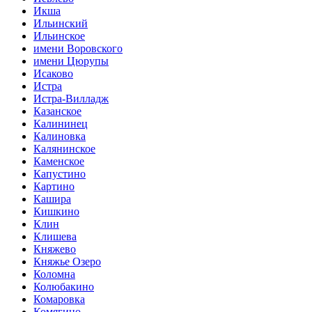
Икша
Ильинский
Ильинское
имени Воровского
имени Цюрупы
Исаково
Истра
Истра-Вилладж
Казанское
Калининец
Калиновка
Калянинское
Каменское
Капустино
Картино
Кашира
Кишкино
Клин
Клишева
Княжево
Княжье Озеро
Коломна
Колюбакино
Комаровка
Комягино