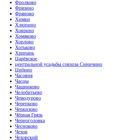
Фролково
Фрязино
Фряново
Химки
Хлюпино
Ховрино
Хомяково
Хорлово
Хотьково
Хрипань
Царёвское
центральной усадьбы совхоза Синичино
Цибино
Часовня
Часцы
Чашниково
Челобитьево
Чемодурово
Черепково
Черкизово
Чёрная Грязь
Черноголовка
Чесноково
Чехов
Чеховский