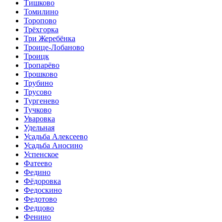
Тишково
Томилино
Торопово
Трёхгорка
Три Жеребёнка
Троице-Лобаново
Троицк
Тропарёво
Трошково
Трубино
Трусово
Тургенево
Тучково
Уваровка
Удельная
Усадьба Алексеево
Усадьба Аносино
Успенское
Фатеево
Федино
Фёдоровка
Федоскино
Федотово
Федцово
Фенино