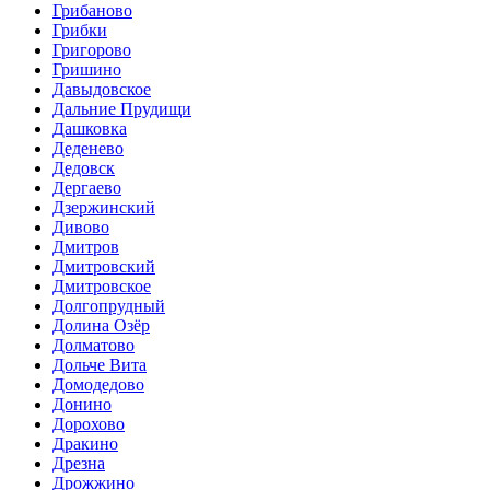
Грибаново
Грибки
Григорово
Гришино
Давыдовское
Дальние Прудищи
Дашковка
Деденево
Дедовск
Дергаево
Дзержинский
Дивово
Дмитров
Дмитровский
Дмитровское
Долгопрудный
Долина Озёр
Долматово
Дольче Вита
Домодедово
Донино
Дорохово
Дракино
Дрезна
Дрожжино