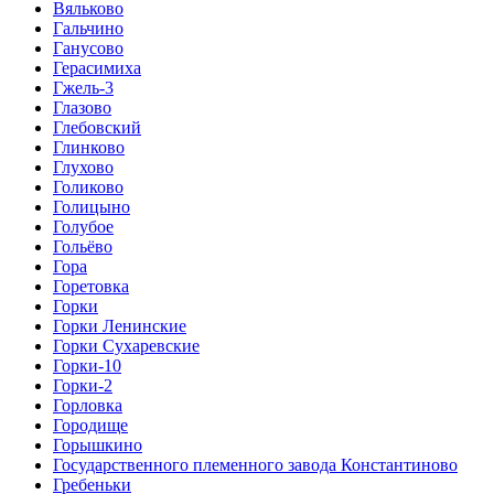
Вяльково
Гальчино
Ганусово
Герасимиха
Гжель-3
Глазово
Глебовский
Глинково
Глухово
Голиково
Голицыно
Голубое
Гольёво
Гора
Горетовка
Горки
Горки Ленинские
Горки Сухаревские
Горки-10
Горки-2
Горловка
Городище
Горышкино
Государственного племенного завода Константиново
Гребеньки