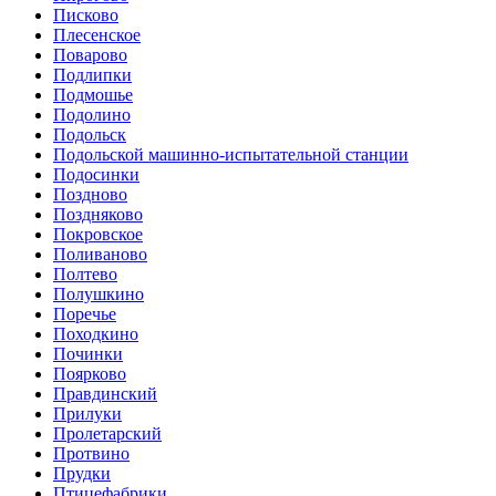
Писково
Плесенское
Поварово
Подлипки
Подмошье
Подолино
Подольск
Подольской машинно-испытательной станции
Подосинки
Поздново
Поздняково
Покровское
Поливаново
Полтево
Полушкино
Поречье
Походкино
Починки
Поярково
Правдинский
Прилуки
Пролетарский
Протвино
Прудки
Птицефабрики