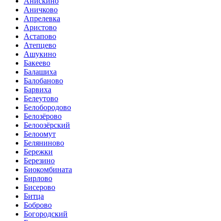
Анискино
Аничково
Апрелевка
Аристово
Астапово
Атепцево
Ашукино
Бакеево
Балашиха
Балобаново
Барвиха
Белеутово
Белобородово
Белозёрово
Белоозёрский
Белоомут
Беляниново
Бережки
Березино
Биокомбината
Бирлово
Бисерово
Битца
Боброво
Богородский