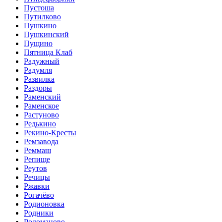
Пустоша
Путилково
Пушкино
Пушкинский
Пущино
Пятница Клаб
Радужный
Радумля
Развилка
Раздоры
Раменский
Раменское
Растуново
Редькино
Рекино-Кресты
Ремзавода
Реммаш
Репище
Реутов
Речицы
Ржавки
Рогачёво
Родионовка
Родники
Родоманово