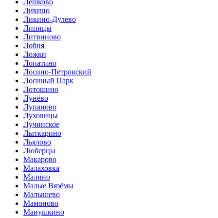
Лешково
Ликино
Ликино-Дулево
Липицы
Литвиново
Лобня
Ложки
Лопатино
Лосино-Петровский
Лосиный Парк
Лотошино
Лунёво
Лупаново
Луховицы
Лучинское
Лыткарино
Льялово
Люберцы
Макарово
Малаховка
Малино
Малые Вязёмы
Малышево
Мамоново
Манушкино