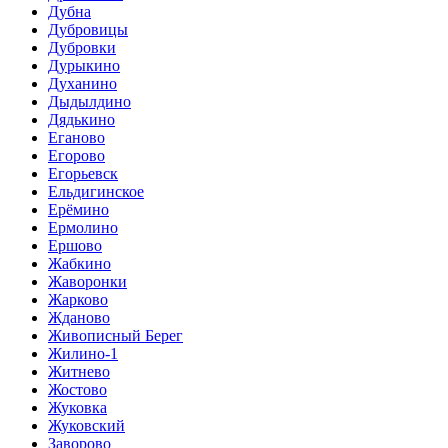
Дубна
Дубровицы
Дубровки
Дурыкино
Духанино
Дыдылдино
Дядькино
Еганово
Егорово
Егорьевск
Ельдигинское
Ерёмино
Ермолино
Ершово
Жабкино
Жаворонки
Жарково
Жданово
Живописный Берег
Жилино-1
Житнево
Жостово
Жуковка
Жуковский
Заворово