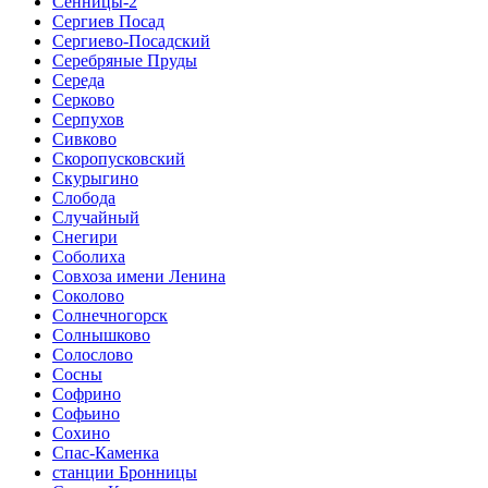
Сенницы-2
Сергиев Посад
Сергиево-Посадский
Серебряные Пруды
Середа
Серково
Серпухов
Сивково
Скоропусковский
Скурыгино
Слобода
Случайный
Снегири
Соболиха
Совхоза имени Ленина
Соколово
Солнечногорск
Солнышково
Солослово
Сосны
Софрино
Софьино
Сохино
Спас-Каменка
станции Бронницы