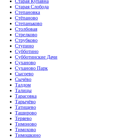
Старая Купавна
Старая Слобода
Степановка
Стёпаново
Степаньково
Столбовая
Стрелково
Струбково
Ступино
Субботино
Субботинские Дачи
Суханово
Суханово Парк
Сысоево
Сычёво
Талдом
Талицы
Тарасовка
Тарычёво
Татищево
Таширово
Теряево
Тимоново
Тимохово
Тимошкино