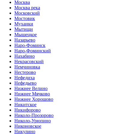
Москва
Москва река
Московский
Мостовик
Муханки
Мытищи
Мышецкое
Назарьево
Наро-Фоминск
Наро-Фоминский
Нахабино
Некрасовский
Немчиновка
Нестерово
Нефедиха
Нефедьево
Нижнее Велино
Нижнее Мячково
Нижнее Хорошово
Никитское
Никифорово
Николо-Прозорово
Николо-Урюпино
Никоновское
Никулино