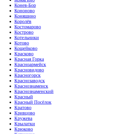
Конев-Бор
Кононово
Коняшино
Королёв
Костомарово
Кострово
Котельники
Котово
Кощейково
Красково
Красная Горка
Красноармейск
Красновидово
Красногорск
Краснозаводск
Краснознаменск
Краснознаменский
Красный
Красный Посёлок
Кратово
Кривцово
Кружева
Крылатки
Крюково