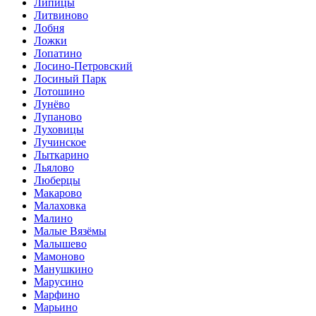
Липицы
Литвиново
Лобня
Ложки
Лопатино
Лосино-Петровский
Лосиный Парк
Лотошино
Лунёво
Лупаново
Луховицы
Лучинское
Лыткарино
Льялово
Люберцы
Макарово
Малаховка
Малино
Малые Вязёмы
Малышево
Мамоново
Манушкино
Марусино
Марфино
Марьино