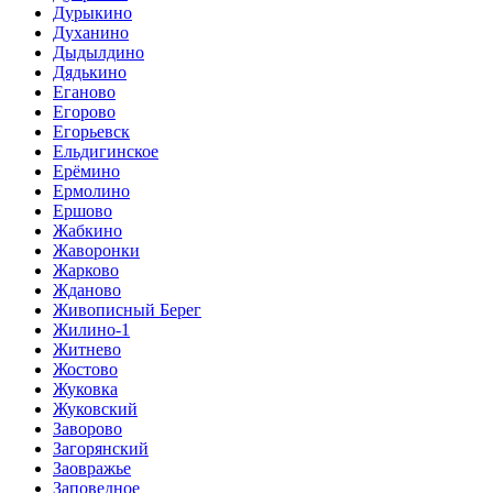
Дурыкино
Духанино
Дыдылдино
Дядькино
Еганово
Егорово
Егорьевск
Ельдигинское
Ерёмино
Ермолино
Ершово
Жабкино
Жаворонки
Жарково
Жданово
Живописный Берег
Жилино-1
Житнево
Жостово
Жуковка
Жуковский
Заворово
Загорянский
Заовражье
Заповедное