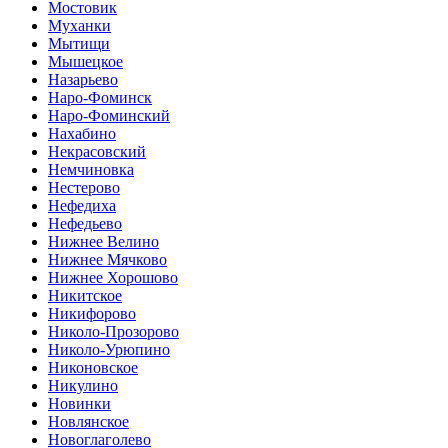
Мостовик
Муханки
Мытищи
Мышецкое
Назарьево
Наро-Фоминск
Наро-Фоминский
Нахабино
Некрасовский
Немчиновка
Нестерово
Нефедиха
Нефедьево
Нижнее Велино
Нижнее Мячково
Нижнее Хорошово
Никитское
Никифорово
Николо-Прозорово
Николо-Урюпино
Никоновское
Никулино
Новинки
Новлянское
Новоглаголево