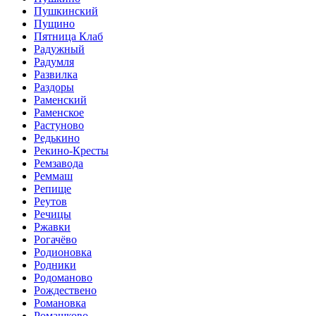
Пушкинский
Пущино
Пятница Клаб
Радужный
Радумля
Развилка
Раздоры
Раменский
Раменское
Растуново
Редькино
Рекино-Кресты
Ремзавода
Реммаш
Репище
Реутов
Речицы
Ржавки
Рогачёво
Родионовка
Родники
Родоманово
Рождествено
Романовка
Ромашково