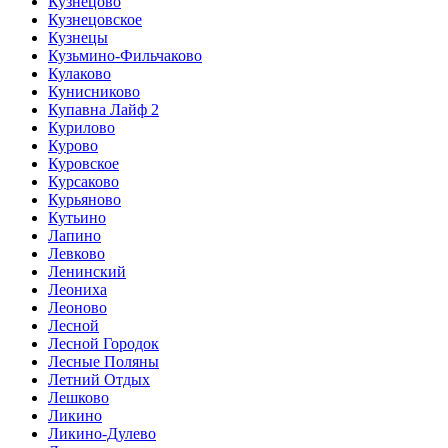
Кузнецово
Кузнецовское
Кузнецы
Кузьмино-Фильчаково
Кулаково
Кунисниково
Купавна Лайф 2
Курилово
Курово
Куровское
Курсаково
Курьяново
Кутьино
Лапино
Левково
Ленинский
Леониха
Леоново
Лесной
Лесной Городок
Лесные Поляны
Летний Отдых
Лешково
Ликино
Ликино-Дулево