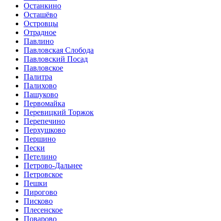
Останкино
Осташёво
Островцы
Отрадное
Павлино
Павловская Слобода
Павловский Посад
Павловское
Палитра
Палихово
Пашуково
Первомайка
Перевицкий Торжок
Перепечино
Перхушково
Першино
Пески
Петелино
Петрово-Дальнее
Петровское
Пешки
Пирогово
Писково
Плесенское
Поварово