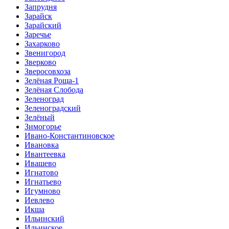
Запрудня
Зарайск
Зарайский
Заречье
Захарково
Звенигород
Зверково
Зверосовхоза
Зелёная Роща-1
Зелёная Слобода
Зеленоград
Зеленоградский
Зелёный
Зимогорье
Ивано-Константиновское
Ивановка
Ивантеевка
Ивашево
Игнатово
Игнатьево
Игумново
Иевлево
Икша
Ильинский
Ильинское