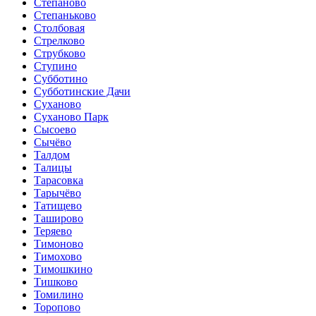
Стёпаново
Степаньково
Столбовая
Стрелково
Струбково
Ступино
Субботино
Субботинские Дачи
Суханово
Суханово Парк
Сысоево
Сычёво
Талдом
Талицы
Тарасовка
Тарычёво
Татищево
Таширово
Теряево
Тимоново
Тимохово
Тимошкино
Тишково
Томилино
Торопово