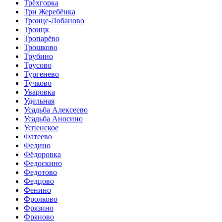
Трёхгорка
Три Жеребёнка
Троице-Лобаново
Троицк
Тропарёво
Трошково
Трубино
Трусово
Тургенево
Тучково
Уваровка
Удельная
Усадьба Алексеево
Усадьба Аносино
Успенское
Фатеево
Федино
Фёдоровка
Федоскино
Федотово
Федцово
Фенино
Фролково
Фрязино
Фряново