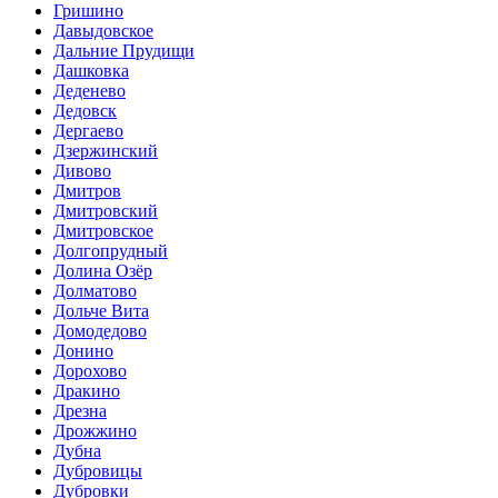
Гришино
Давыдовское
Дальние Прудищи
Дашковка
Деденево
Дедовск
Дергаево
Дзержинский
Дивово
Дмитров
Дмитровский
Дмитровское
Долгопрудный
Долина Озёр
Долматово
Дольче Вита
Домодедово
Донино
Дорохово
Дракино
Дрезна
Дрожжино
Дубна
Дубровицы
Дубровки