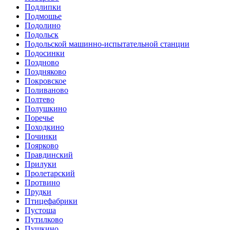
Подлипки
Подмошье
Подолино
Подольск
Подольской машинно-испытательной станции
Подосинки
Поздново
Поздняково
Покровское
Поливаново
Полтево
Полушкино
Поречье
Походкино
Починки
Поярково
Правдинский
Прилуки
Пролетарский
Протвино
Прудки
Птицефабрики
Пустоша
Путилково
Пушкино