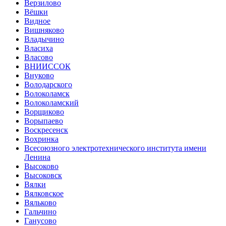
Верзилово
Вёшки
Видное
Вишняково
Владычино
Власиха
Власово
ВНИИССОК
Внуково
Володарского
Волоколамск
Волоколамский
Ворщиково
Ворыпаево
Воскресенск
Вохринка
Всесоюзного электротехнического института имени
Ленина
Высоково
Высоковск
Вялки
Вялковское
Вяльково
Гальчино
Ганусово