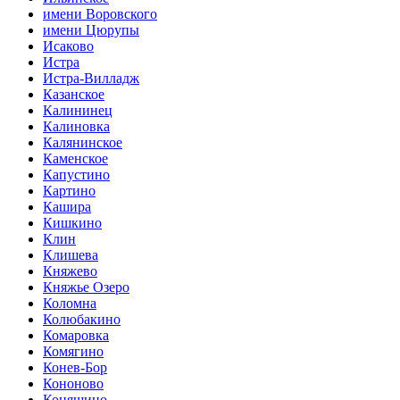
имени Воровского
имени Цюрупы
Исаково
Истра
Истра-Вилладж
Казанское
Калининец
Калиновка
Калянинское
Каменское
Капустино
Картино
Кашира
Кишкино
Клин
Клишева
Княжево
Княжье Озеро
Коломна
Колюбакино
Комаровка
Комягино
Конев-Бор
Кононово
Коняшино