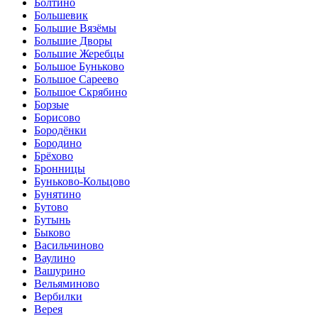
Болтино
Большевик
Большие Вязёмы
Большие Дворы
Большие Жеребцы
Большое Буньково
Большое Сареево
Большое Скрябино
Борзые
Борисово
Бородёнки
Бородино
Брёхово
Бронницы
Буньково-Кольцово
Бунятино
Бутово
Бутынь
Быково
Васильчиново
Ваулино
Вашурино
Вельяминово
Вербилки
Верея