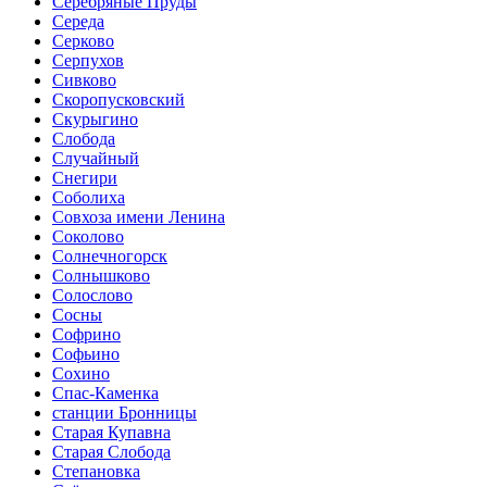
Серебряные Пруды
Середа
Серково
Серпухов
Сивково
Скоропусковский
Скурыгино
Слобода
Случайный
Снегири
Соболиха
Совхоза имени Ленина
Соколово
Солнечногорск
Солнышково
Солослово
Сосны
Софрино
Софьино
Сохино
Спас-Каменка
станции Бронницы
Старая Купавна
Старая Слобода
Степановка