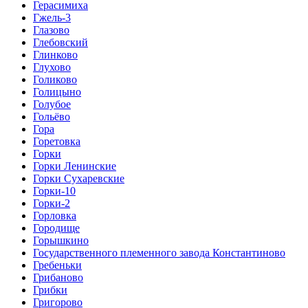
Герасимиха
Гжель-3
Глазово
Глебовский
Глинково
Глухово
Голиково
Голицыно
Голубое
Гольёво
Гора
Горетовка
Горки
Горки Ленинские
Горки Сухаревские
Горки-10
Горки-2
Горловка
Городище
Горышкино
Государственного племенного завода Константиново
Гребеньки
Грибаново
Грибки
Григорово