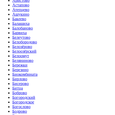
Аристово
Астапово
Атепцево
Ашукино
Бакеево
Балашиха
Балобаново
Барвиха
Белеутово
Белобородово
Белозёрово
Белоозёрский
Белоомут
Беляниново
Бережки
Березино
Биокомбината
Бирлово
Бисерово
Битца
Боброво
Богородский
Богородское
Богослово
Бодрово