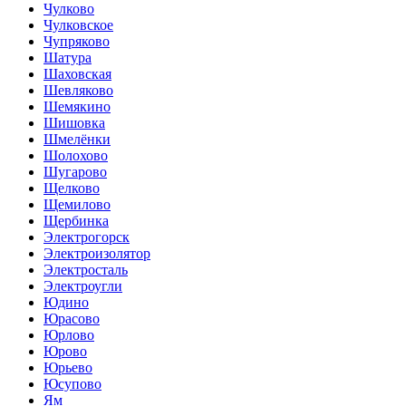
Чулково
Чулковское
Чупряково
Шатура
Шаховская
Шевляково
Шемякино
Шишовка
Шмелёнки
Шолохово
Шугарово
Щелково
Щемилово
Щербинка
Электрогорск
Электроизолятор
Электросталь
Электроугли
Юдино
Юрасово
Юрлово
Юрово
Юрьево
Юсупово
Ям