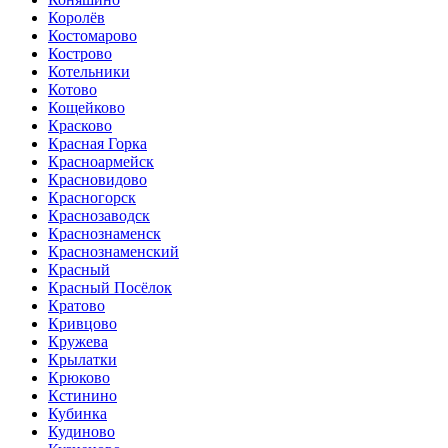
Королёв
Костомарово
Кострово
Котельники
Котово
Кощейково
Красково
Красная Горка
Красноармейск
Красновидово
Красногорск
Краснозаводск
Краснознаменск
Краснознаменский
Красный
Красный Посёлок
Кратово
Кривцово
Кружева
Крылатки
Крюково
Кстинино
Кубинка
Кудиново