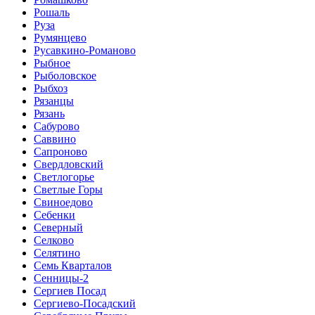
Рошаль
Руза
Румянцево
Русавкино-Романово
Рыбное
Рыболовское
Рыбхоз
Рязанцы
Рязань
Сабурово
Саввино
Сапроново
Свердловский
Светлогорье
Светлые Горы
Свиноедово
Себенки
Северный
Селково
Селятино
Семь Кварталов
Сенницы-2
Сергиев Посад
Сергиево-Посадский