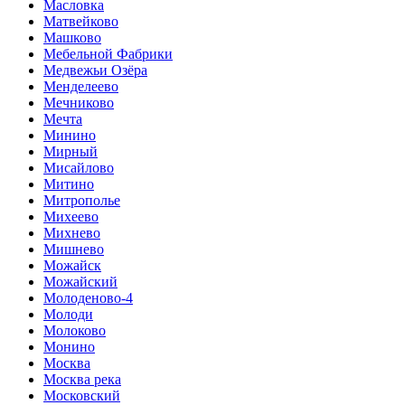
Масловка
Матвейково
Машково
Мебельной Фабрики
Медвежьи Озёра
Менделеево
Мечниково
Мечта
Минино
Мирный
Мисайлово
Митино
Митрополье
Михеево
Михнево
Мишнево
Можайск
Можайский
Молоденово-4
Молоди
Молоково
Монино
Москва
Москва река
Московский