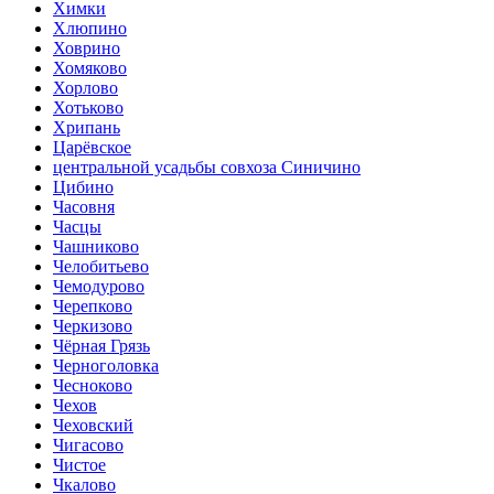
Химки
Хлюпино
Ховрино
Хомяково
Хорлово
Хотьково
Хрипань
Царёвское
центральной усадьбы совхоза Синичино
Цибино
Часовня
Часцы
Чашниково
Челобитьево
Чемодурово
Черепково
Черкизово
Чёрная Грязь
Черноголовка
Чесноково
Чехов
Чеховский
Чигасово
Чистое
Чкалово