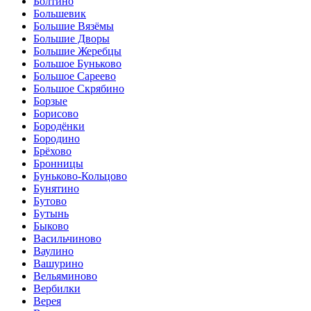
Болтино
Большевик
Большие Вязёмы
Большие Дворы
Большие Жеребцы
Большое Буньково
Большое Сареево
Большое Скрябино
Борзые
Борисово
Бородёнки
Бородино
Брёхово
Бронницы
Буньково-Кольцово
Бунятино
Бутово
Бутынь
Быково
Васильчиново
Ваулино
Вашурино
Вельяминово
Вербилки
Верея