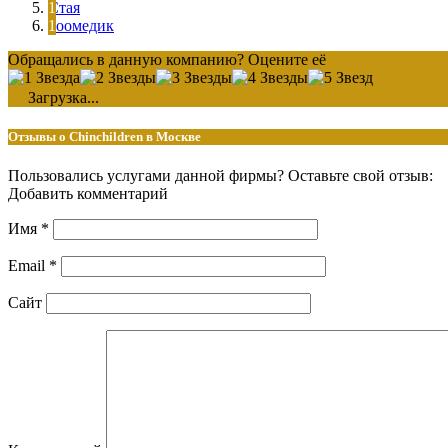
Стая
Зоомедик
Обращались в данную компанию? Оцените её
Загрузка...
Отзывы о Chinchildren в Москве
Пользовались услугами данной фирмы? Оставьте свой отзыв:
Добавить комментарий
Имя
*
Email
*
Сайт