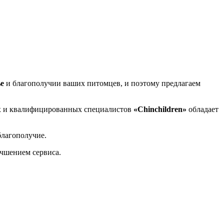
ье
и благополучии ваших питомцев, и поэтому предлагаем
х и квалифицированных специалистов
«Chinchildren»
обладает
благополучие.
учшением сервиса.