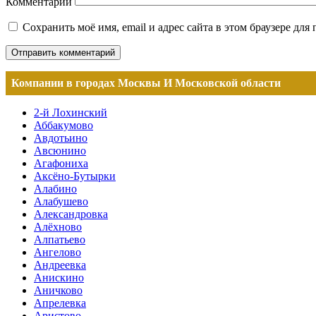
Комментарий
Сохранить моё имя, email и адрес сайта в этом браузере д
Компании в городах Москвы И Московской области
2-й Лохинский
Аббакумово
Авдотьино
Авсюнино
Агафониха
Аксёно-Бутырки
Алабино
Алабушево
Александровка
Алёхново
Алпатьево
Ангелово
Андреевка
Анискино
Аничково
Апрелевка
Аристово