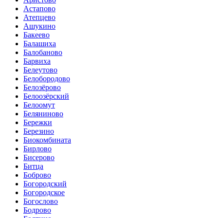
Астапово
Атепцево
Ашукино
Бакеево
Балашиха
Балобаново
Барвиха
Белеутово
Белобородово
Белозёрово
Белоозёрский
Белоомут
Беляниново
Бережки
Березино
Биокомбината
Бирлово
Бисерово
Битца
Боброво
Богородский
Богородское
Богослово
Бодрово