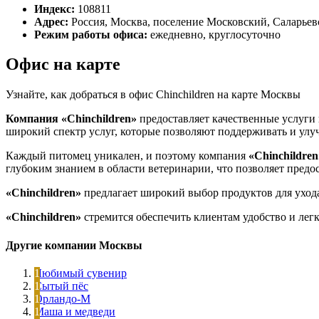
Индекс:
108811
Адрес:
Россия, Москва, поселение Московский, Саларьевск
Режим работы офиса:
ежедневно, круглосуточно
Офис на карте
Узнайте, как добраться в офис Chinchildren на карте Москвы
Компания «Chinchildren»
предоставляет качественные услуги 
широкий спектр услуг, которые позволяют поддерживать и улуч
Каждый питомец уникален, и поэтому компания
«Chinchildren
глубоким знанием в области ветеринарии, что позволяет предо
«Chinchildren»
предлагает широкий выбор продуктов для ухода
«Chinchildren»
стремится обеспечить клиентам удобство и легк
Другие компании Москвы
Любимый сувенир
Сытый пёс
Орландо-М
Маша и медведи