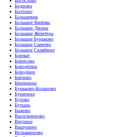
Богослово
Бодрово
Болтино
Большевик
Большие Вязёмы
Большие Дворы
Большие Жеребцы
Большое Буньково
Большое Сареево
Большое Скрябино
Борзые
Борисово
Бородёнки
Бородино
Брёхово
Бронницы
Буньково-Кольцово
Бунятино
Бутово
Бутынь
Быково
Васильчиново
Ваулино
Вашурино
Вельяминово