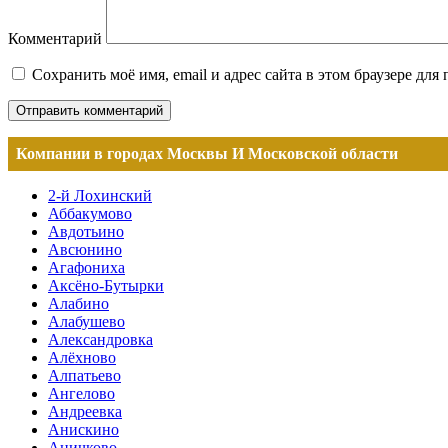
Комментарий
Сохранить моё имя, email и адрес сайта в этом браузере д
Компании в городах Москвы И Московской области
2-й Лохинский
Аббакумово
Авдотьино
Авсюнино
Агафониха
Аксёно-Бутырки
Алабино
Алабушево
Александровка
Алёхново
Алпатьево
Ангелово
Андреевка
Анискино
Аничково