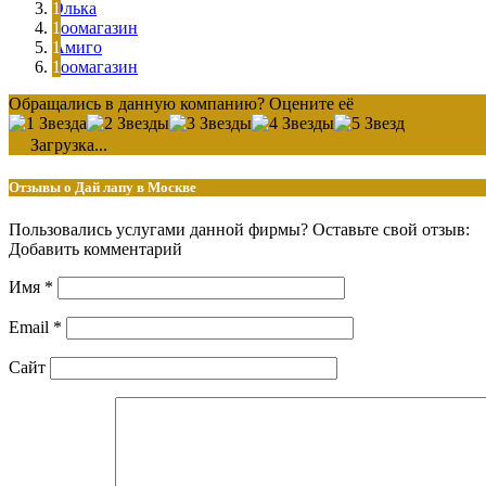
Элька
Зоомагазин
Амиго
Зоомагазин
Обращались в данную компанию? Оцените её
Загрузка...
Отзывы о Дай лапу в Москве
Пользовались услугами данной фирмы? Оставьте свой отзыв:
Добавить комментарий
Имя
*
Email
*
Сайт