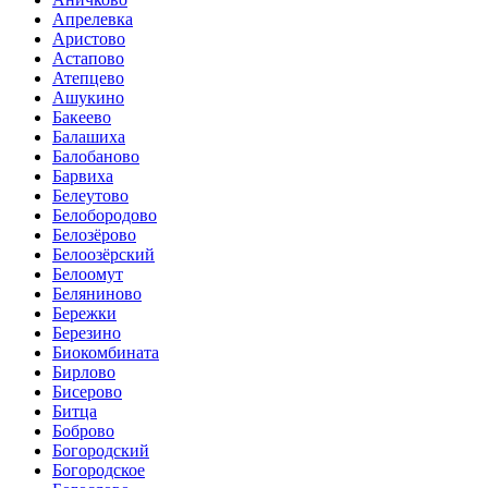
Апрелевка
Аристово
Астапово
Атепцево
Ашукино
Бакеево
Балашиха
Балобаново
Барвиха
Белеутово
Белобородово
Белозёрово
Белоозёрский
Белоомут
Беляниново
Бережки
Березино
Биокомбината
Бирлово
Бисерово
Битца
Боброво
Богородский
Богородское