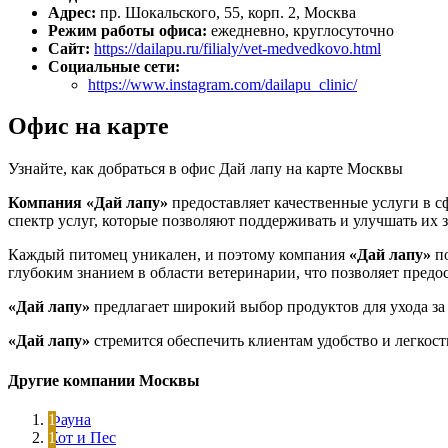
Адрес:
пр. Шокальского, 55, корп. 2, Москва
Режим работы офиса:
ежедневно, круглосуточно
Сайт:
https://dailapu.ru/filialy/vet-medvedkovo.html
Социальные сети:
https://www.instagram.com/dailapu_clinic/
Офис на карте
Узнайте, как добраться в офис Дай лапу на карте Москвы
Компания «Дай лапу»
предоставляет качественные услуги в с
спектр услуг, которые позволяют поддерживать и улучшать их з
Каждый питомец уникален, и поэтому компания
«Дай лапу»
по
глубоким знанием в области ветеринарии, что позволяет предо
«Дай лапу»
предлагает широкий выбор продуктов для ухода за
«Дай лапу»
стремится обеспечить клиентам удобство и легкост
Другие компании Москвы
Фауна
Кот и Пес