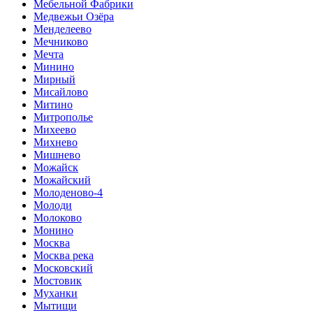
Мебельной Фабрики
Медвежьи Озёра
Менделеево
Мечниково
Мечта
Минино
Мирный
Мисайлово
Митино
Митрополье
Михеево
Михнево
Мишнево
Можайск
Можайский
Молоденово-4
Молоди
Молоково
Монино
Москва
Москва река
Московский
Мостовик
Муханки
Мытищи