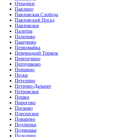
Отрадное
Павлино
Павловская Слобода
Павловский Посад
Павловское
Палитра
Палихово
Пашуково
Первомайка
Перевицкий Торжок
Перепечино
Перхушково
Першино
Пески
Петелино
Петрово-Дальнее
Петровское
Пешки
Пирогово
Писково
Плесенское
Поварово
Подлипки
Подмошье
Подолино