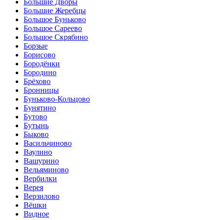
Большие Дворы
Большие Жеребцы
Большое Буньково
Большое Сареево
Большое Скрябино
Борзые
Борисово
Бородёнки
Бородино
Брёхово
Бронницы
Буньково-Кольцово
Бунятино
Бутово
Бутынь
Быково
Васильчиново
Ваулино
Вашурино
Вельяминово
Вербилки
Верея
Верзилово
Вёшки
Видное