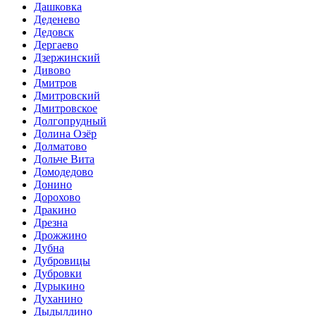
Дашковка
Деденево
Дедовск
Дергаево
Дзержинский
Дивово
Дмитров
Дмитровский
Дмитровское
Долгопрудный
Долина Озёр
Долматово
Дольче Вита
Домодедово
Донино
Дорохово
Дракино
Дрезна
Дрожжино
Дубна
Дубровицы
Дубровки
Дурыкино
Духанино
Дыдылдино