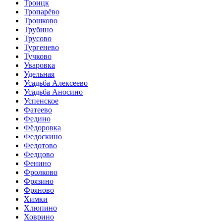
Троицк
Тропарёво
Трошково
Трубино
Трусово
Тургенево
Тучково
Уваровка
Удельная
Усадьба Алексеево
Усадьба Аносино
Успенское
Фатеево
Федино
Фёдоровка
Федоскино
Федотово
Федцово
Фенино
Фролково
Фрязино
Фряново
Химки
Хлюпино
Ховрино