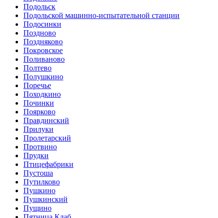
Подольск
Подольской машинно-испытательной станции
Подосинки
Поздново
Поздняково
Покровское
Поливаново
Полтево
Полушкино
Поречье
Походкино
Починки
Поярково
Правдинский
Прилуки
Пролетарский
Протвино
Прудки
Птицефабрики
Пустоша
Путилково
Пушкино
Пушкинский
Пущино
Пятница Клаб