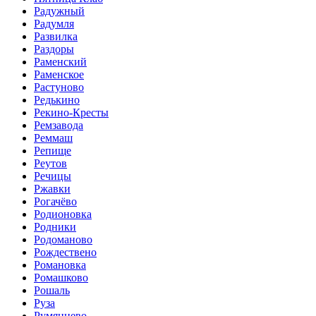
Радужный
Радумля
Развилка
Раздоры
Раменский
Раменское
Растуново
Редькино
Рекино-Кресты
Ремзавода
Реммаш
Репище
Реутов
Речицы
Ржавки
Рогачёво
Родионовка
Родники
Родоманово
Рождествено
Романовка
Ромашково
Рошаль
Руза
Румянцево