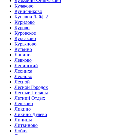
Кузьмино-Фильчаково
Кулаково
Кунисниково
Купавна Лайф 2
Курилово
Курово
Куровское
Курсаково
Курьяново
Кутьино
Лапино
Левково
Ленинский
Леониха
Леоново
Лесной
Лесной Городок
Лесные Поляны
Летний Отдых
Лешково
Ликино
Ликино-Дулево
Липицы
Литвиново
Лобня