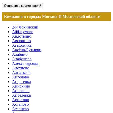
Компании в городах Москвы И Московской области
2-й Лохинский
Аббакумово
Авдотьино
Авсюнино
Агафониха
Аксёно-Бутырки
Алабино
Алабушево
Александровка
Алёхново
Алпатьево
Ангелово
Андреевка
Анискино
Аничково
Апрелевка
Аристово
Астапово
Атепцево