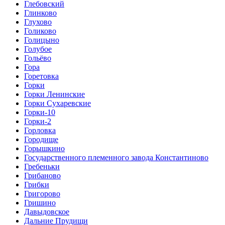
Глебовский
Глинково
Глухово
Голиково
Голицыно
Голубое
Гольёво
Гора
Горетовка
Горки
Горки Ленинские
Горки Сухаревские
Горки-10
Горки-2
Горловка
Городище
Горышкино
Государственного племенного завода Константиново
Гребеньки
Грибаново
Грибки
Григорово
Гришино
Давыдовское
Дальние Прудищи