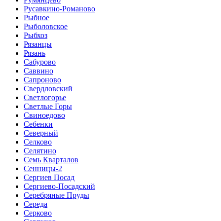
Русавкино-Романово
Рыбное
Рыболовское
Рыбхоз
Рязанцы
Рязань
Сабурово
Саввино
Сапроново
Свердловский
Светлогорье
Светлые Горы
Свиноедово
Себенки
Северный
Селково
Селятино
Семь Кварталов
Сенницы-2
Сергиев Посад
Сергиево-Посадский
Серебряные Пруды
Середа
Серково