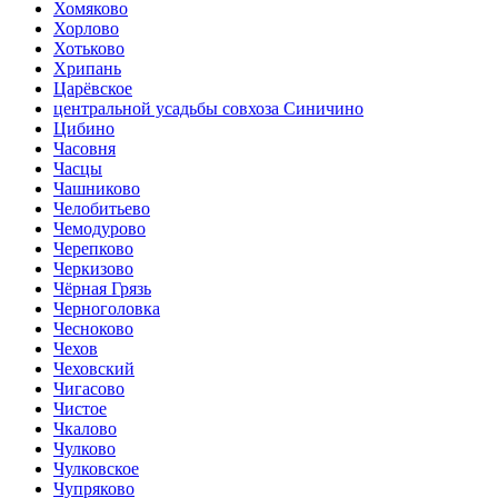
Хомяково
Хорлово
Хотьково
Хрипань
Царёвское
центральной усадьбы совхоза Синичино
Цибино
Часовня
Часцы
Чашниково
Челобитьево
Чемодурово
Черепково
Черкизово
Чёрная Грязь
Черноголовка
Чесноково
Чехов
Чеховский
Чигасово
Чистое
Чкалово
Чулково
Чулковское
Чупряково