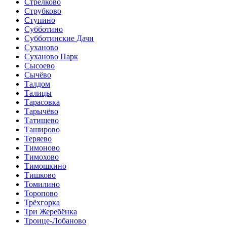
Стрелково
Струбково
Ступино
Субботино
Субботинские Дачи
Суханово
Суханово Парк
Сысоево
Сычёво
Талдом
Талицы
Тарасовка
Тарычёво
Татищево
Таширово
Теряево
Тимоново
Тимохово
Тимошкино
Тишково
Томилино
Торопово
Трёхгорка
Три Жеребёнка
Троице-Лобаново