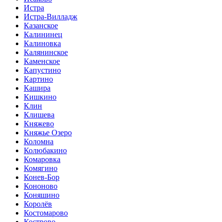
Истра
Истра-Вилладж
Казанское
Калининец
Калиновка
Калянинское
Каменское
Капустино
Картино
Кашира
Кишкино
Клин
Клишева
Княжево
Княжье Озеро
Коломна
Колюбакино
Комаровка
Комягино
Конев-Бор
Кононово
Коняшино
Королёв
Костомарово
Кострово