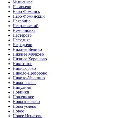
Мышецкое
Назарьево
Наро-Фоминск
Наро-Фоминский
Нахабино
Некрасовский
Немчиновка
Нестерово
Нефедиха
Нефедьево
Нижнее Велино
Нижнее Мячково
Нижнее Хорошово
Никитское
Никифорово
Николо-Прозорово
Николо-Урюпино
Никоновское
Никулино
Новинки
Новлянское
Новоглаголево
Новогуслево
Новое
Новое Игнатово