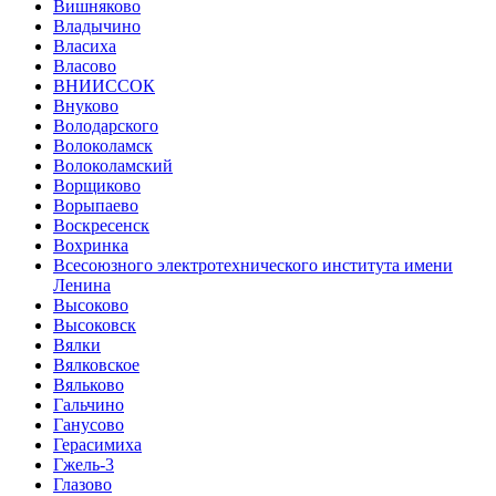
Вишняково
Владычино
Власиха
Власово
ВНИИССОК
Внуково
Володарского
Волоколамск
Волоколамский
Ворщиково
Ворыпаево
Воскресенск
Вохринка
Всесоюзного электротехнического института имени
Ленина
Высоково
Высоковск
Вялки
Вялковское
Вяльково
Гальчино
Ганусово
Герасимиха
Гжель-3
Глазово