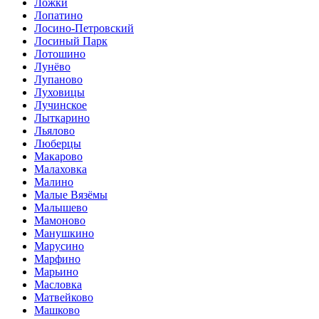
Ложки
Лопатино
Лосино-Петровский
Лосиный Парк
Лотошино
Лунёво
Лупаново
Луховицы
Лучинское
Лыткарино
Льялово
Люберцы
Макарово
Малаховка
Малино
Малые Вязёмы
Малышево
Мамоново
Манушкино
Марусино
Марфино
Марьино
Масловка
Матвейково
Машково