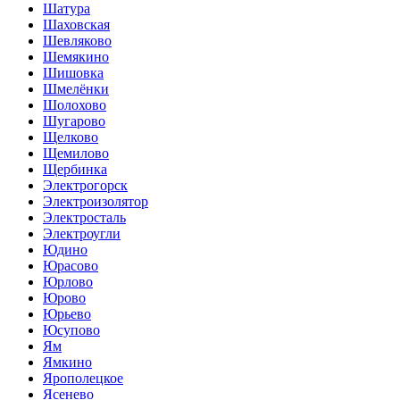
Шатура
Шаховская
Шевляково
Шемякино
Шишовка
Шмелёнки
Шолохово
Шугарово
Щелково
Щемилово
Щербинка
Электрогорск
Электроизолятор
Электросталь
Электроугли
Юдино
Юрасово
Юрлово
Юрово
Юрьево
Юсупово
Ям
Ямкино
Ярополецкое
Ясенево