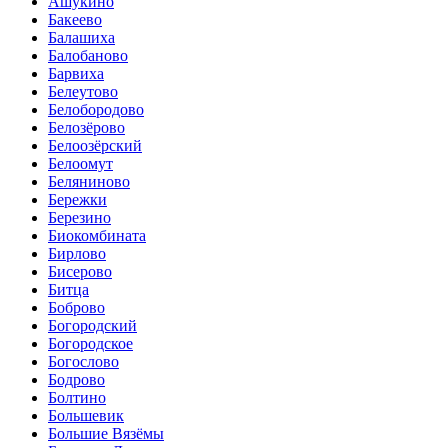
Ашукино
Бакеево
Балашиха
Балобаново
Барвиха
Белеутово
Белобородово
Белозёрово
Белоозёрский
Белоомут
Беляниново
Бережки
Березино
Биокомбината
Бирлово
Бисерово
Битца
Боброво
Богородский
Богородское
Богослово
Бодрово
Болтино
Большевик
Большие Вязёмы