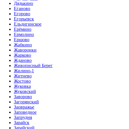
Дядькино
Еганово
Егорово
Егорьевск
Ельдигинское
Ерёмино
Ермолино
Ершово
Жабкино
Жаворонки
Жарково
Жданово
Живописный Берег
Жилино-1
Житнево
Жостово
Жуковка
Жуковский
Заворово
Загорянский
Заовражье
Заповедное
Запрудня
Зарайск
Зарайский