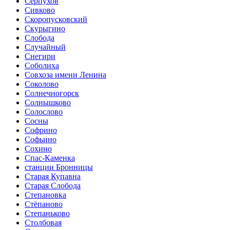
Серпухов
Сивково
Скоропусковский
Скурыгино
Слобода
Случайный
Снегири
Соболиха
Совхоза имени Ленина
Соколово
Солнечногорск
Солнышково
Солослово
Сосны
Софрино
Софьино
Сохино
Спас-Каменка
станции Бронницы
Старая Купавна
Старая Слобода
Степановка
Стёпаново
Степаньково
Столбовая