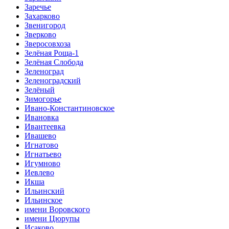
Заречье
Захарково
Звенигород
Зверково
Зверосовхоза
Зелёная Роща-1
Зелёная Слобода
Зеленоград
Зеленоградский
Зелёный
Зимогорье
Ивано-Константиновское
Ивановка
Ивантеевка
Ивашево
Игнатово
Игнатьево
Игумново
Иевлево
Икша
Ильинский
Ильинское
имени Воровского
имени Цюрупы
Исаково