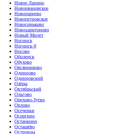
Новое Лапино
Новоивановское
Новопареево
Новопетровское
Новосиньково
Новохаритоново
Новый Милет
Ногинск
Ногинск-9
Носово
Оболенск
Обухово
Овсянниково
Одинцово
Одинцовский
Озёры
Октябрьский
Ольгово
Орехово-Зуево
Орлово
Осеченки
Осоргино
Останкино
Осташёво
Островцы