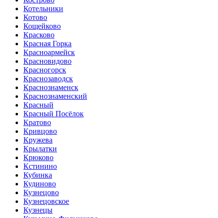
Котельники
Котово
Кощейково
Красково
Красная Горка
Красноармейск
Красновидово
Красногорск
Краснозаводск
Краснознаменск
Краснознаменский
Красный
Красный Посёлок
Кратово
Кривцово
Кружева
Крылатки
Крюково
Кстинино
Кубинка
Кудиново
Кузнецово
Кузнецовское
Кузнецы