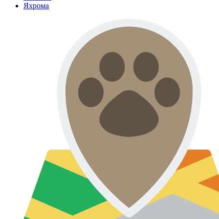
Яхрома