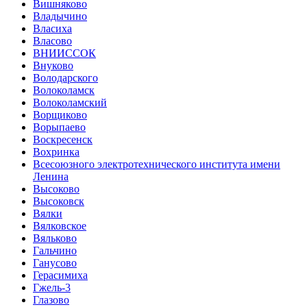
Вишняково
Владычино
Власиха
Власово
ВНИИССОК
Внуково
Володарского
Волоколамск
Волоколамский
Ворщиково
Ворыпаево
Воскресенск
Вохринка
Всесоюзного электротехнического института имени
Ленина
Высоково
Высоковск
Вялки
Вялковское
Вяльково
Гальчино
Ганусово
Герасимиха
Гжель-3
Глазово