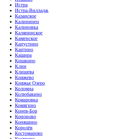
Истра
Истра-Вилладж
Казанское
Калининец
Калиновка
Калянинское
Каменское
Капустино
Картино
Кашира
Кишкино
Клин
Клишева
Княжево
Княжье Озеро
Коломна
Колюбакино
Комаровка
Комягино
Конев-Бор
Кононово
Коняшино
Королёв
Костомарово
Кострово