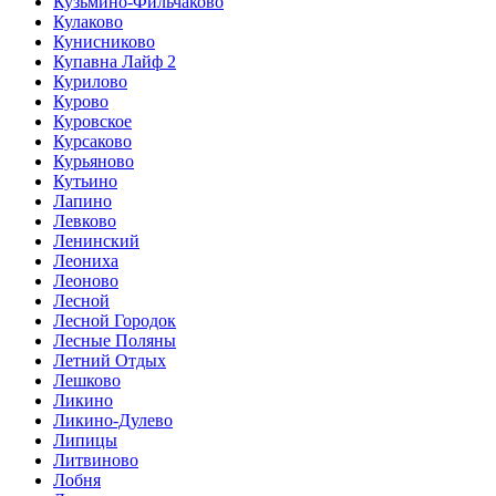
Кузьмино-Фильчаково
Кулаково
Кунисниково
Купавна Лайф 2
Курилово
Курово
Куровское
Курсаково
Курьяново
Кутьино
Лапино
Левково
Ленинский
Леониха
Леоново
Лесной
Лесной Городок
Лесные Поляны
Летний Отдых
Лешково
Ликино
Ликино-Дулево
Липицы
Литвиново
Лобня