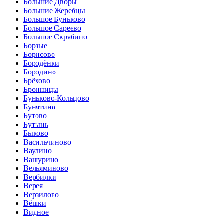
Большие Дворы
Большие Жеребцы
Большое Буньково
Большое Сареево
Большое Скрябино
Борзые
Борисово
Бородёнки
Бородино
Брёхово
Бронницы
Буньково-Кольцово
Бунятино
Бутово
Бутынь
Быково
Васильчиново
Ваулино
Вашурино
Вельяминово
Вербилки
Верея
Верзилово
Вёшки
Видное