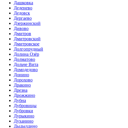
Дашковка
Деденево
Дедовск
Дергаево
Дзержинский
Дивово
Дмитров
Дмитровский
Дмитровское
Долгопрудный
Долина Озёр
Долматово
Дольче Вита
Домодедово
Донино
Дорохово
Дракино
Дрезна
Дрожжино
Дубна
Дубровицы
Дубровки
Дурыкино
Духанино
Дыдылдино