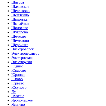
Шатура
Шаховская
Шевляково
Шемякино
Шишовка
Шмелёнки
Шолохово
Шугарово
Щелково
Щемилово
Щербинка
Электрогорск
Электроизолятор
Электросталь
Электроугли
Юдино
Юрасово
Юрлово
Юрово
Юрьево
Юсупово
Ям
Ямкино
Ярополецкое
Ясенево