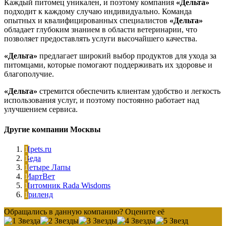
Каждый питомец уникален, и поэтому компания
«Дельта»
подходит к каждому случаю индивидуально. Команда
опытных и квалифицированных специалистов
«Дельта»
обладает глубоким знанием в области ветеринарии, что
позволяет предоставлять услуги высочайшего качества.
«Дельта»
предлагает широкий выбор продуктов для ухода за
питомцами, которые помогают поддерживать их здоровье и
благополучие.
«Дельта»
стремится обеспечить клиентам удобство и легкость
использования услуг, и поэтому постоянно работает над
улучшением сервиса.
Другие компании Москвы
Hpets.ru
Веда
Четыре Лапы
МартВет
Питомник Rada Wisdoms
Гриленд
Обращались в данную компанию? Оцените её