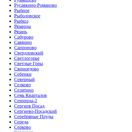
Русавкино-Романово
Рыбное
Рыболовское
Рыбхоз
Рязанцы
Рязань
Сабурово
Саввино
Сапроново
Свердловский
Светлогорье
Светлые Горы
Свиноедово
Себенки
Северный
Селково
Селятино
Семь Кварталов
Сенницы-2
Сергиев Посад
Сергиево-Посадский
Серебряные Пруды
Середа
Серково