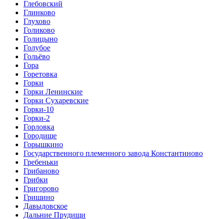
Глебовский
Глинково
Глухово
Голиково
Голицыно
Голубое
Гольёво
Гора
Горетовка
Горки
Горки Ленинские
Горки Сухаревские
Горки-10
Горки-2
Горловка
Городище
Горышкино
Государственного племенного завода Константиново
Гребеньки
Грибаново
Грибки
Григорово
Гришино
Давыдовское
Дальние Прудищи