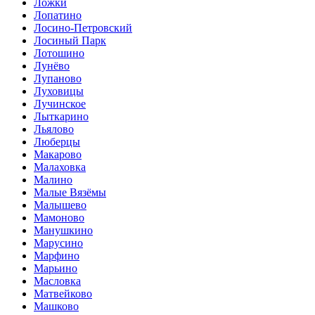
Ложки
Лопатино
Лосино-Петровский
Лосиный Парк
Лотошино
Лунёво
Лупаново
Луховицы
Лучинское
Лыткарино
Льялово
Люберцы
Макарово
Малаховка
Малино
Малые Вязёмы
Малышево
Мамоново
Манушкино
Марусино
Марфино
Марьино
Масловка
Матвейково
Машково