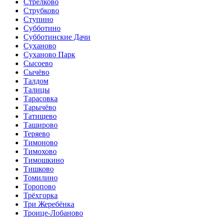
Стрелково
Струбково
Ступино
Субботино
Субботинские Дачи
Суханово
Суханово Парк
Сысоево
Сычёво
Талдом
Талицы
Тарасовка
Тарычёво
Татищево
Таширово
Теряево
Тимоново
Тимохово
Тимошкино
Тишково
Томилино
Торопово
Трёхгорка
Три Жеребёнка
Троице-Лобаново