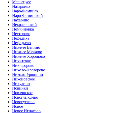
Мышецкое
Назарьево
Наро-Фоминск
Наро-Фоминский
Нахабино
Некрасовский
Немчиновка
Нестерово
Нефедиха
Нефедьево
Нижнее Велино
Нижнее Мячково
Нижнее Хорошово
Никитское
Никифорово
Николо-Прозорово
Николо-Урюпино
Никоновское
Никулино
Новинки
Новлянское
Новоглаголево
Новогуслево
Новое
Новое Игнатово