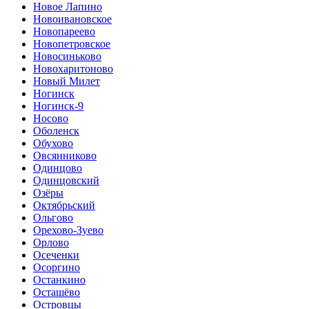
Новое Лапино
Новоивановское
Новопареево
Новопетровское
Новосиньково
Новохаритоново
Новый Милет
Ногинск
Ногинск-9
Носово
Оболенск
Обухово
Овсянниково
Одинцово
Одинцовский
Озёры
Октябрьский
Ольгово
Орехово-Зуево
Орлово
Осеченки
Осоргино
Останкино
Осташёво
Островцы