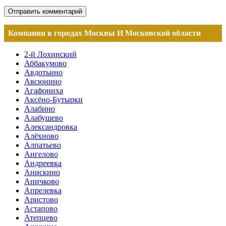
Компании в городах Москвы И Московской области
2-й Лохинский
Аббакумово
Авдотьино
Авсюнино
Агафониха
Аксёно-Бутырки
Алабино
Алабушево
Александровка
Алёхново
Алпатьево
Ангелово
Андреевка
Анискино
Аничково
Апрелевка
Аристово
Астапово
Атепцево