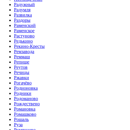
Радужный
Радумля
Развилка
Раздоры
Раменский
Раменское
Растуново
Редькино
Рекино-Кресты
Ремзавода
Реммаш
Репище
Реутов
Речицы
Ржавки
Рогачёво
Родионовка
Родники
Родоманово
Рождествено
Романовка
Ромашково
Рошаль
Руза
Румянцево