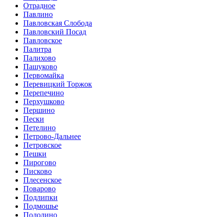
Отрадное
Павлино
Павловская Слобода
Павловский Посад
Павловское
Палитра
Палихово
Пашуково
Первомайка
Перевицкий Торжок
Перепечино
Перхушково
Першино
Пески
Петелино
Петрово-Дальнее
Петровское
Пешки
Пирогово
Писково
Плесенское
Поварово
Подлипки
Подмошье
Подолино