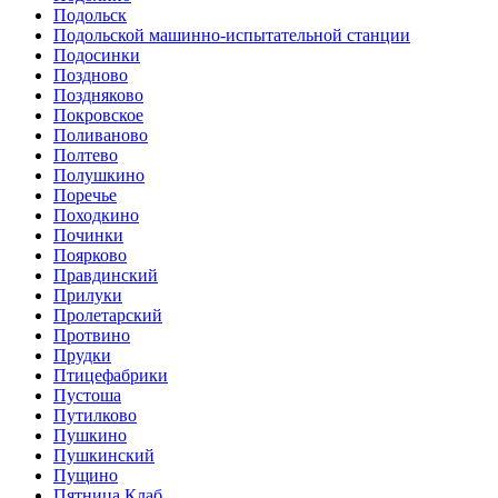
Подольск
Подольской машинно-испытательной станции
Подосинки
Поздново
Поздняково
Покровское
Поливаново
Полтево
Полушкино
Поречье
Походкино
Починки
Поярково
Правдинский
Прилуки
Пролетарский
Протвино
Прудки
Птицефабрики
Пустоша
Путилково
Пушкино
Пушкинский
Пущино
Пятница Клаб