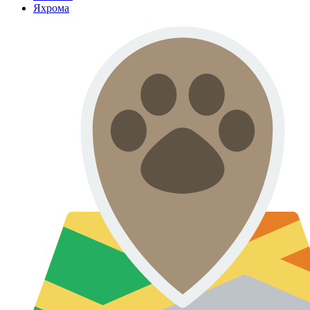
Яхрома