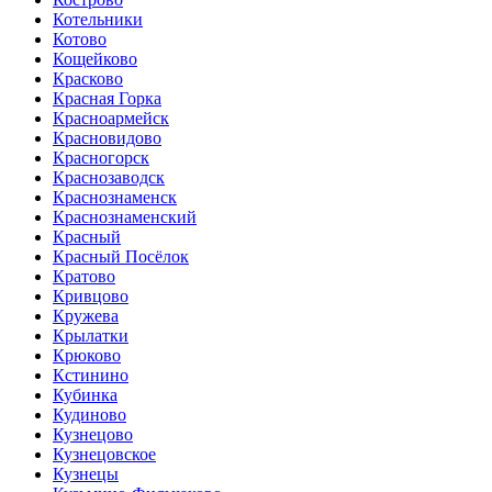
Котельники
Котово
Кощейково
Красково
Красная Горка
Красноармейск
Красновидово
Красногорск
Краснозаводск
Краснознаменск
Краснознаменский
Красный
Красный Посёлок
Кратово
Кривцово
Кружева
Крылатки
Крюково
Кстинино
Кубинка
Кудиново
Кузнецово
Кузнецовское
Кузнецы