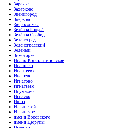
Заречье
Захарково
Звенигород
Зверково
Зверосовхоза
Зелёная Роща-1
Зелёная Слобода
Зеленоград
Зеленоградский
Зелёный
Зимогорье
Ивано-Константиновское
Ивановка
Ивантеевка
Ивашево
Игнатово
Игнатьево
Игумново
Иевлево
Икша
Ильинский
Ильинское
имени Воровского
имени Цюрупы
Исаково