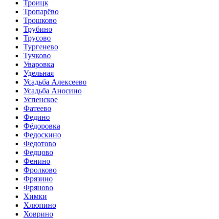
Троицк
Тропарёво
Трошково
Трубино
Трусово
Тургенево
Тучково
Уваровка
Удельная
Усадьба Алексеево
Усадьба Аносино
Успенское
Фатеево
Федино
Фёдоровка
Федоскино
Федотово
Федцово
Фенино
Фролково
Фрязино
Фряново
Химки
Хлюпино
Ховрино