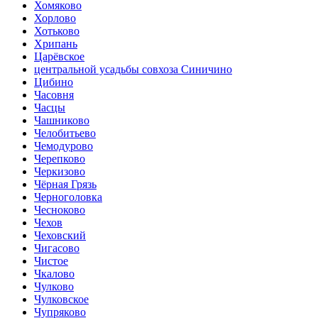
Хомяково
Хорлово
Хотьково
Хрипань
Царёвское
центральной усадьбы совхоза Синичино
Цибино
Часовня
Часцы
Чашниково
Челобитьево
Чемодурово
Черепково
Черкизово
Чёрная Грязь
Черноголовка
Чесноково
Чехов
Чеховский
Чигасово
Чистое
Чкалово
Чулково
Чулковское
Чупряково