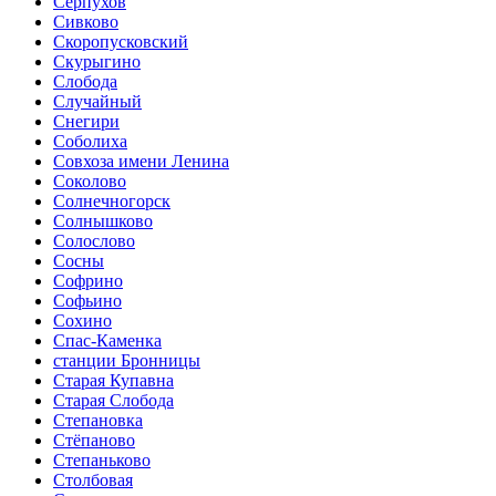
Серпухов
Сивково
Скоропусковский
Скурыгино
Слобода
Случайный
Снегири
Соболиха
Совхоза имени Ленина
Соколово
Солнечногорск
Солнышково
Солослово
Сосны
Софрино
Софьино
Сохино
Спас-Каменка
станции Бронницы
Старая Купавна
Старая Слобода
Степановка
Стёпаново
Степаньково
Столбовая