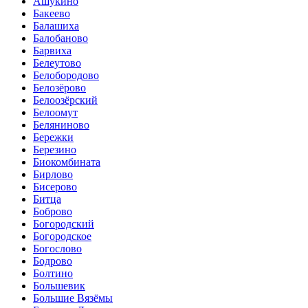
Ашукино
Бакеево
Балашиха
Балобаново
Барвиха
Белеутово
Белобородово
Белозёрово
Белоозёрский
Белоомут
Беляниново
Бережки
Березино
Биокомбината
Бирлово
Бисерово
Битца
Боброво
Богородский
Богородское
Богослово
Бодрово
Болтино
Большевик
Большие Вязёмы