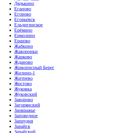
Дядькино
Еганово
Егорово
Егорьевск
Ельдигинское
Ерёмино
Ермолино
Ершово
Жабкино
Жаворонки
Жарково
Жданово
Живописный Берег
Жилино-1
Житнево
Жостово
Жуковка
Жуковский
Заворово
Загорянский
Заовражье
Заповедное
Запрудня
Зарайск
Зарайский