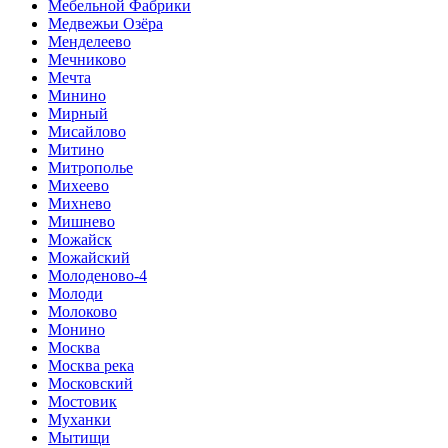
Мебельной Фабрики
Медвежьи Озёра
Менделеево
Мечниково
Мечта
Минино
Мирный
Мисайлово
Митино
Митрополье
Михеево
Михнево
Мишнево
Можайск
Можайский
Молоденово-4
Молоди
Молоково
Монино
Москва
Москва река
Московский
Мостовик
Муханки
Мытищи