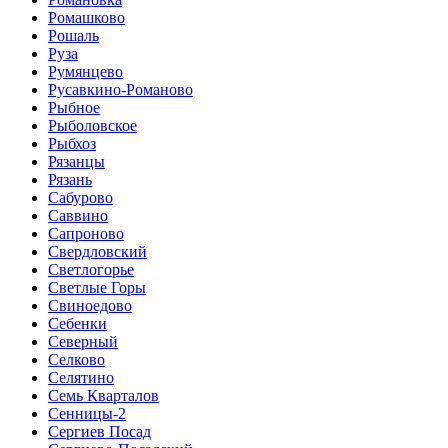
Ромашково
Рошаль
Руза
Румянцево
Русавкино-Романово
Рыбное
Рыболовское
Рыбхоз
Рязанцы
Рязань
Сабурово
Саввино
Сапроново
Свердловский
Светлогорье
Светлые Горы
Свиноедово
Себенки
Северный
Селково
Селятино
Семь Кварталов
Сенницы-2
Сергиев Посад