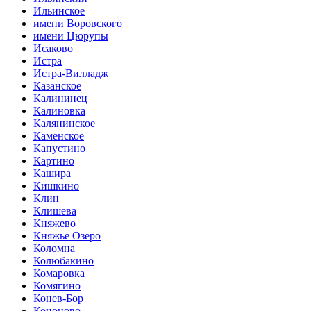
Ильинское
имени Воровского
имени Цюрупы
Исаково
Истра
Истра-Вилладж
Казанское
Калининец
Калиновка
Калянинское
Каменское
Капустино
Картино
Кашира
Кишкино
Клин
Клишева
Княжево
Княжье Озеро
Коломна
Колюбакино
Комаровка
Комягино
Конев-Бор
Кононово