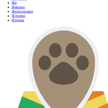
Ям
Ямкино
Ярополецкое
Ясенево
Яхрома