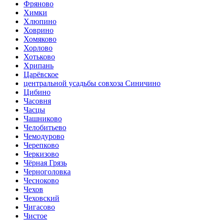
Фряново
Химки
Хлюпино
Ховрино
Хомяково
Хорлово
Хотьково
Хрипань
Царёвское
центральной усадьбы совхоза Синичино
Цибино
Часовня
Часцы
Чашниково
Челобитьево
Чемодурово
Черепково
Черкизово
Чёрная Грязь
Черноголовка
Чесноково
Чехов
Чеховский
Чигасово
Чистое