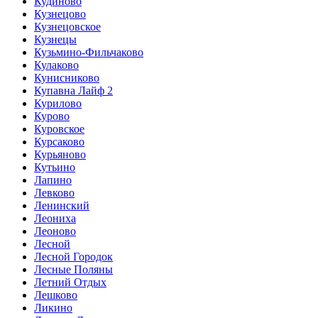
Кудиново
Кузнецово
Кузнецовское
Кузнецы
Кузьмино-Фильчаково
Кулаково
Кунисниково
Купавна Лайф 2
Курилово
Курово
Куровское
Курсаково
Курьяново
Кутьино
Лапино
Левково
Ленинский
Леониха
Леоново
Лесной
Лесной Городок
Лесные Поляны
Летний Отдых
Лешково
Ликино