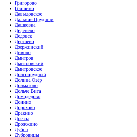
Григорово
Гришино
Давыдовское
Дальние Прудищи
Дашковка
Деденево
Дедовск
Дергаево
Дзержинский
Дивово
Дмитров
Дмитровский
Дмитровское
Долгопрудный
Долина Озёр
Долматово
Дольче Вита
Домодедово
Донино
Дорохово
Дракино
Дрезна
Дрожжино
Дубна
Дубровицы