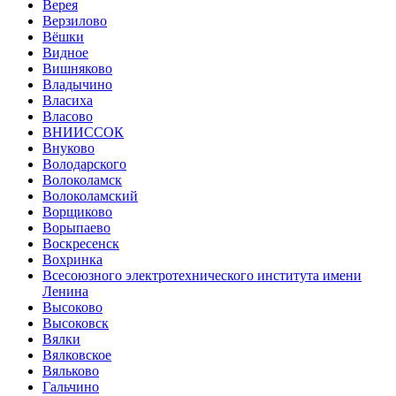
Верея
Верзилово
Вёшки
Видное
Вишняково
Владычино
Власиха
Власово
ВНИИССОК
Внуково
Володарского
Волоколамск
Волоколамский
Ворщиково
Ворыпаево
Воскресенск
Вохринка
Всесоюзного электротехнического института имени
Ленина
Высоково
Высоковск
Вялки
Вялковское
Вяльково
Гальчино