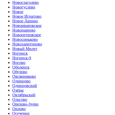
Новоглаголево
Новогуслево
Новое
Новое Игнатово
Новое Лапино
Новоивановское
Новопареево
Новопетровское
Новосиньково
Новохаритоново
Новый Милет
Ногинск
Ногинск-9
Носово
Оболенск
Обухово
Овсянниково
Одинцово
Одинцовский
Озёры
Октябрьский
Ольгово
Орехово-Зуево
Орлово
Осеченки