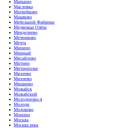
Марьино
Масловка
Матвейково
Машково
Мебельной Фабрики
Медвежьи Озёра
Менделеево
Мечниково
Мечта
Минино
Мирный
Мисайлово
Митино
Митрополье
Михеево
Михнево
Мишнево
Можайск
Можайский
Молоденово-4
Молоди
Молоково
Монино
Москва
Москва река