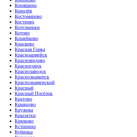
Коняшино
Королёв
Костомарово
Кострово
Котельники
Котово
Кощейково
Красково
Красная Горка
Красноармейск
Красновидово
Красногорск
Краснозаводск
Краснознаменск
Краснознаменский
Красный
Красный Посёлок
Кратово
Кривцово
Кружева
Крылатки
Крюково
Кстинино
Кубинка