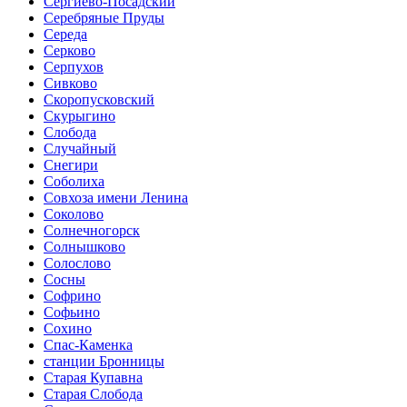
Сергиево-Посадский
Серебряные Пруды
Середа
Серково
Серпухов
Сивково
Скоропусковский
Скурыгино
Слобода
Случайный
Снегири
Соболиха
Совхоза имени Ленина
Соколово
Солнечногорск
Солнышково
Солослово
Сосны
Софрино
Софьино
Сохино
Спас-Каменка
станции Бронницы
Старая Купавна
Старая Слобода