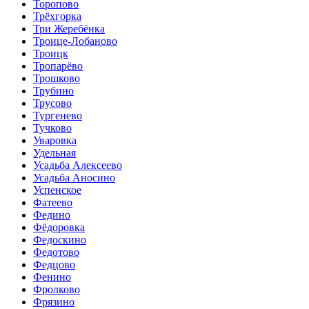
Торопово
Трёхгорка
Три Жеребёнка
Троице-Лобаново
Троицк
Тропарёво
Трошково
Трубино
Трусово
Тургенево
Тучково
Уваровка
Удельная
Усадьба Алексеево
Усадьба Аносино
Успенское
Фатеево
Федино
Фёдоровка
Федоскино
Федотово
Федцово
Фенино
Фролково
Фрязино