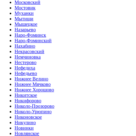
Московский
Мостовик
Муханки
Мытищи
Мышецкое
Назарьево
Наро-Фоминск
Наро-Фоминский
Нахабино
Некрасовский
Немчиновка
Нестерово
Нефедиха
Нефедьево
Нижнее Велино
Нижнее Мячково
Нижнее Хорошово
Никитское
Никифорово
Николо-Прозорово
Николо-Урюпино
Никоновское
Никулино
Новинки
Новлянское