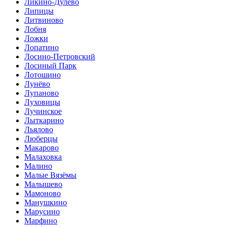
Ликино-Дулево
Липицы
Литвиново
Лобня
Ложки
Лопатино
Лосино-Петровский
Лосиный Парк
Лотошино
Лунёво
Лупаново
Луховицы
Лучинское
Лыткарино
Льялово
Люберцы
Макарово
Малаховка
Малино
Малые Вязёмы
Малышево
Мамоново
Манушкино
Марусино
Марфино