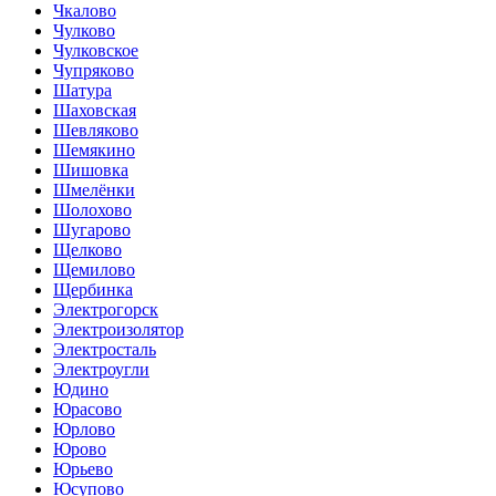
Чкалово
Чулково
Чулковское
Чупряково
Шатура
Шаховская
Шевляково
Шемякино
Шишовка
Шмелёнки
Шолохово
Шугарово
Щелково
Щемилово
Щербинка
Электрогорск
Электроизолятор
Электросталь
Электроугли
Юдино
Юрасово
Юрлово
Юрово
Юрьево
Юсупово