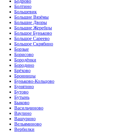
Бодрово
Болтино
Большевик
Большие Вязёмы
Большие Дворы
Большие Жеребцы
Большое Буньково
Большое Сареево
Большое Скрябино
Борзые
Борисово
Бородёнки
Бородино
Брёхово
Бронницы
Буньково-Кольцово
Бунятино
Бутово
Бутынь
Быково
Васильчиново
Ваулино
Вашурино
Вельяминово
Вербилки