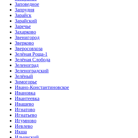
Заповедное
Запрудня
Зарайск
Зарайский
Заречье
Захарково
Звенигород
Зверково
Зверосовхоза
Зелёная Роща-1
Зелёная Слобода
Зеленоград
Зеленоградский
Зелёный
Зимогорье
Ивано-Константиновское
Ивановка
Ивантеевка
Ивашево
Игнатово
Игнатьево
Игумново
Иевлево
Икша
Ильинский