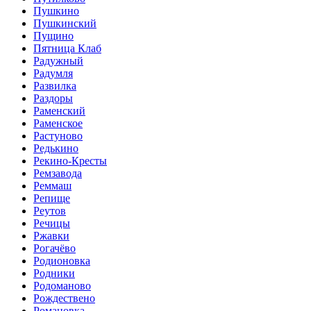
Пушкино
Пушкинский
Пущино
Пятница Клаб
Радужный
Радумля
Развилка
Раздоры
Раменский
Раменское
Растуново
Редькино
Рекино-Кресты
Ремзавода
Реммаш
Репище
Реутов
Речицы
Ржавки
Рогачёво
Родионовка
Родники
Родоманово
Рождествено
Романовка