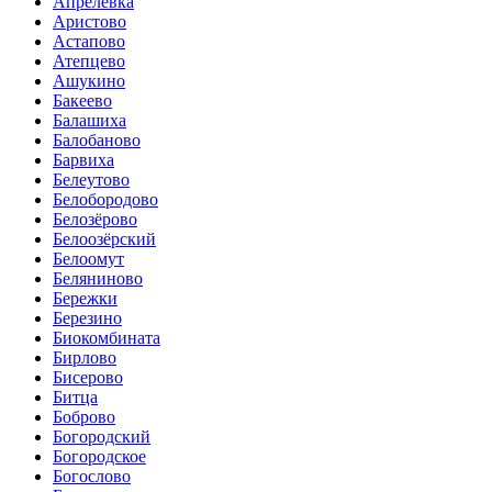
Апрелевка
Аристово
Астапово
Атепцево
Ашукино
Бакеево
Балашиха
Балобаново
Барвиха
Белеутово
Белобородово
Белозёрово
Белоозёрский
Белоомут
Беляниново
Бережки
Березино
Биокомбината
Бирлово
Бисерово
Битца
Боброво
Богородский
Богородское
Богослово