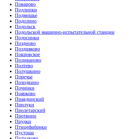
Поварово
Подлипки
Подмошье
Подолино
Подольск
Подольской машинно-испытательной станции
Подосинки
Поздново
Поздняково
Покровское
Поливаново
Полтево
Полушкино
Поречье
Походкино
Починки
Поярково
Правдинский
Прилуки
Пролетарский
Протвино
Прудки
Птицефабрики
Пустоша
Путилково