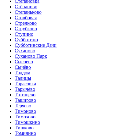
Степановка
Стёпаново
Степаньково
Столбовая
Стрелково
Струбково
Ступино
Субботино
Субботинские Дачи
Суханово
Суханово Парк
Сысоево
Сычёво
Талдом
Талицы
Тарасовка
Тарычёво
Татищево
Таширово
Теряево
Тимоново
Тимохово
Тимошкино
Тишково
Томилино