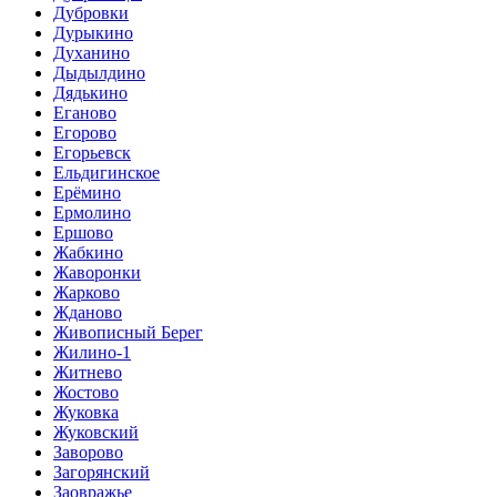
Дубровки
Дурыкино
Духанино
Дыдылдино
Дядькино
Еганово
Егорово
Егорьевск
Ельдигинское
Ерёмино
Ермолино
Ершово
Жабкино
Жаворонки
Жарково
Жданово
Живописный Берег
Жилино-1
Житнево
Жостово
Жуковка
Жуковский
Заворово
Загорянский
Заовражье