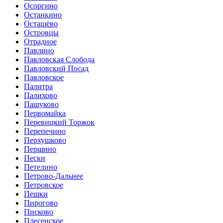
Осоргино
Останкино
Осташёво
Островцы
Отрадное
Павлино
Павловская Слобода
Павловский Посад
Павловское
Палитра
Палихово
Пашуково
Первомайка
Перевицкий Торжок
Перепечино
Перхушково
Першино
Пески
Петелино
Петрово-Дальнее
Петровское
Пешки
Пирогово
Писково
Плесенское