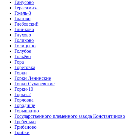
Ганусово
Герасимиха
Гжель-3
Глазово
Глебовский
Глинково
Глухово
Голиково
Голицыно
Голубое
Гольёво
Гора
Горетовка
Горки
Горки Ленинские
Горки Сухаревские
Горки-10
Горки-2
Горловка
Городище
Горышкино
Государственного племенного завода Константиново
Гребеньки
Грибаново
Грибки