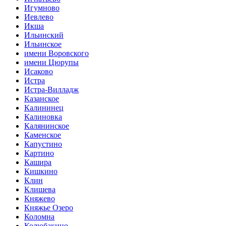
Игумново
Иевлево
Икша
Ильинский
Ильинское
имени Воровского
имени Цюрупы
Исаково
Истра
Истра-Вилладж
Казанское
Калининец
Калиновка
Калянинское
Каменское
Капустино
Картино
Кашира
Кишкино
Клин
Клишева
Княжево
Княжье Озеро
Коломна
Колюбакино