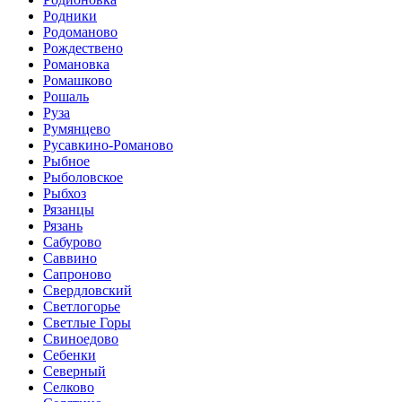
Родники
Родоманово
Рождествено
Романовка
Ромашково
Рошаль
Руза
Румянцево
Русавкино-Романово
Рыбное
Рыболовское
Рыбхоз
Рязанцы
Рязань
Сабурово
Саввино
Сапроново
Свердловский
Светлогорье
Светлые Горы
Свиноедово
Себенки
Северный
Селково