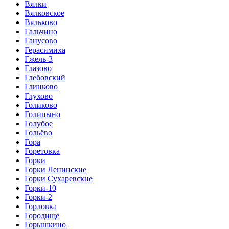
Вялки
Вялковское
Вяльково
Гальчино
Ганусово
Герасимиха
Гжель-3
Глазово
Глебовский
Глинково
Глухово
Голиково
Голицыно
Голубое
Гольёво
Гора
Горетовка
Горки
Горки Ленинские
Горки Сухаревские
Горки-10
Горки-2
Горловка
Городище
Горышкино