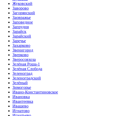
Жуковский
Заворово
Загорянский
Заовражье
Заповедное
Запрудня
Зарайск
Зарайский
Заречье
Захарково
Звенигород
Зверково
Зверосовхоза
Зелёная Роща-1
Зелёная Слобода
Зеленоград
Зеленоградский
Зелёный
Зимогорье
Ивано-Константиновское
Ивановка
Ивантеевка
Ивашево
Игнатово
Игнатьево