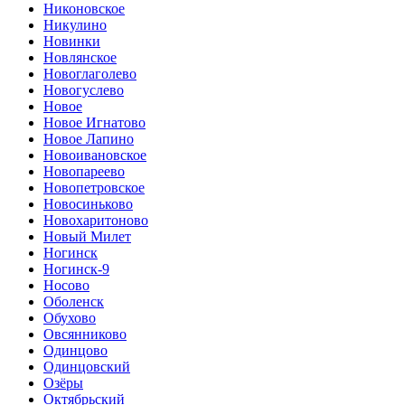
Никоновское
Никулино
Новинки
Новлянское
Новоглаголево
Новогуслево
Новое
Новое Игнатово
Новое Лапино
Новоивановское
Новопареево
Новопетровское
Новосиньково
Новохаритоново
Новый Милет
Ногинск
Ногинск-9
Носово
Оболенск
Обухово
Овсянниково
Одинцово
Одинцовский
Озёры
Октябрьский