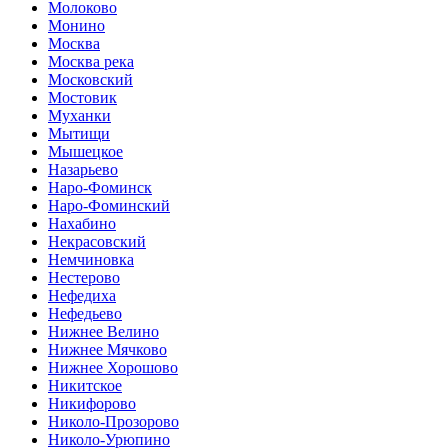
Молоково
Монино
Москва
Москва река
Московский
Мостовик
Муханки
Мытищи
Мышецкое
Назарьево
Наро-Фоминск
Наро-Фоминский
Нахабино
Некрасовский
Немчиновка
Нестерово
Нефедиха
Нефедьево
Нижнее Велино
Нижнее Мячково
Нижнее Хорошово
Никитское
Никифорово
Николо-Прозорово
Николо-Урюпино