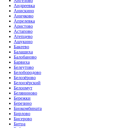
Ангелово
Андреевка
Анискино
Аничково
Апрелевка
Аристово
Астапово
Атепцево
Ашукино
Бакеево
Балашиха
Балобаново
Барвиха
Белеутово
Белобородово
Белозёрово
Белоозёрский
Белоомут
Беляниново
Бережки
Березино
Биокомбината
Бирлово
Бисерово
Битца