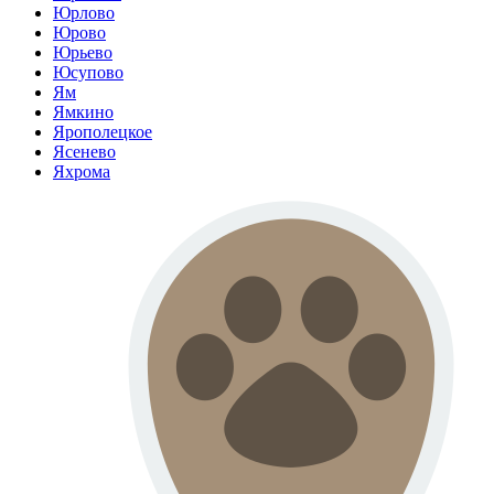
Юрлово
Юрово
Юрьево
Юсупово
Ям
Ямкино
Ярополецкое
Ясенево
Яхрома