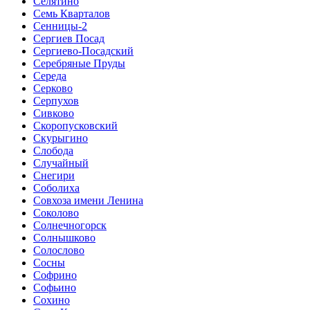
Селятино
Семь Кварталов
Сенницы-2
Сергиев Посад
Сергиево-Посадский
Серебряные Пруды
Середа
Серково
Серпухов
Сивково
Скоропусковский
Скурыгино
Слобода
Случайный
Снегири
Соболиха
Совхоза имени Ленина
Соколово
Солнечногорск
Солнышково
Солослово
Сосны
Софрино
Софьино
Сохино