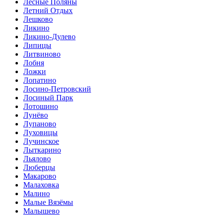
Лесные Поляны
Летний Отдых
Лешково
Ликино
Ликино-Дулево
Липицы
Литвиново
Лобня
Ложки
Лопатино
Лосино-Петровский
Лосиный Парк
Лотошино
Лунёво
Лупаново
Луховицы
Лучинское
Лыткарино
Льялово
Люберцы
Макарово
Малаховка
Малино
Малые Вязёмы
Малышево