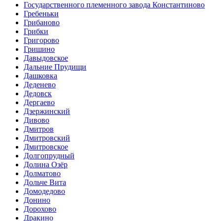
Государственного племенного завода Константиново
Гребеньки
Грибаново
Грибки
Григорово
Гришино
Давыдовское
Дальние Прудищи
Дашковка
Деденево
Дедовск
Дергаево
Дзержинский
Дивово
Дмитров
Дмитровский
Дмитровское
Долгопрудный
Долина Озёр
Долматово
Дольче Вита
Домодедово
Донино
Дорохово
Дракино