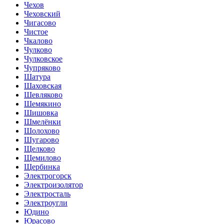
Чехов
Чеховский
Чигасово
Чистое
Чкалово
Чулково
Чулковское
Чупряково
Шатура
Шаховская
Шевляково
Шемякино
Шишовка
Шмелёнки
Шолохово
Шугарово
Щелково
Щемилово
Щербинка
Электрогорск
Электроизолятор
Электросталь
Электроугли
Юдино
Юрасово