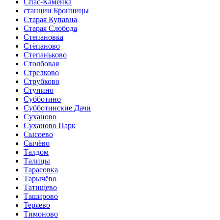
Спас-Каменка
станции Бронницы
Старая Купавна
Старая Слобода
Степановка
Стёпаново
Степаньково
Столбовая
Стрелково
Струбково
Ступино
Субботино
Субботинские Дачи
Суханово
Суханово Парк
Сысоево
Сычёво
Талдом
Талицы
Тарасовка
Тарычёво
Татищево
Таширово
Теряево
Тимоново