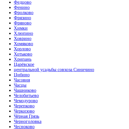
Федцово
Фенино
Фролково
Фрязино
Фряново
Химки
Хлюпино
Ховрино
Хомяково
Хорлово
Хотьково
Хрипань
Царёвское
центральной усадьбы совхоза Синичино
Цибино
Часовня
Часцы
Чашниково
Челобитьево
Чемодурово
Черепково
Черкизово
Чёрная Грязь
Черноголовка
Чесноково