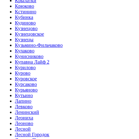
Крылатки
Крюково
Кстинино
Кубинка
Кудиново
Кузнецово
Кузнецовское
Кузнецы
Кузьмино-Фильчаково
Кулаково
Кунисниково
Купавна Лайф 2
Курилово
Курово
Куровское
Курсаково
Курьяново
Кутьино
Лапино
Левково
Ленинский
Леониха
Леоново
Лесной
Лесной Городок