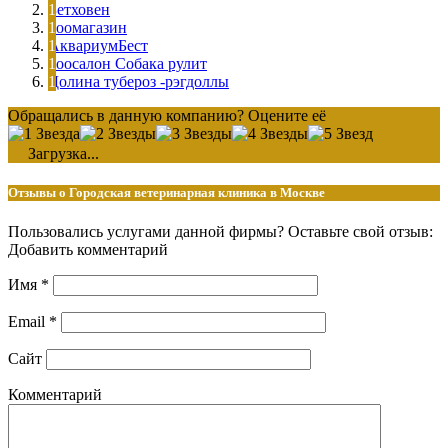
Бетховен
Зоомагазин
АквариумБест
Зоосалон Собака рулит
Долина тубероз -рэгдоллы
Обращались в данную компанию? Оцените её
Загрузка...
Отзывы о Городская ветеринарная клиника в Москве
Пользовались услугами данной фирмы? Оставьте свой отзыв:
Добавить комментарий
Имя
*
Email
*
Сайт
Комментарий