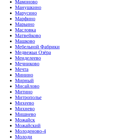
Мамоново
Манушкино
Марусино
Марфино
Марьино
Масловка
Матвейково
Машково
Мебельной Фабрики
Медвежьи Озёра
Менделеево
Мечниково
Мечта
Минино
Мирный
Мисайлово
Митино
Митрополье
Михеево
Михнево
Мишнево
Можайск
Можайский
Молоденово-4
Молоди