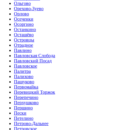
Ольгово
Орехово-Зуево
Орлово
Осеченки
Осоргино
Останкино
Осташёво
Островцы
Отрадное
Павлино
Павловская Слобода
Павловский Посад
Павловское
Палитра
Палихово
Пашуково
Первомайка
Перевицкий Торжок
Перепечино
Перхушково
Першино
Пески
Петелино
Петрово-Дальнее
Петровское