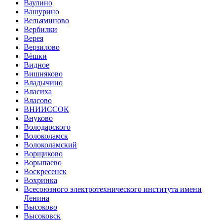
Ваулино
Вашурино
Вельяминово
Вербилки
Верея
Верзилово
Вёшки
Видное
Вишняково
Владычино
Власиха
Власово
ВНИИССОК
Внуково
Володарского
Волоколамск
Волоколамский
Ворщиково
Ворыпаево
Воскресенск
Вохринка
Всесоюзного электротехнического института имени
Ленина
Высоково
Высоковск