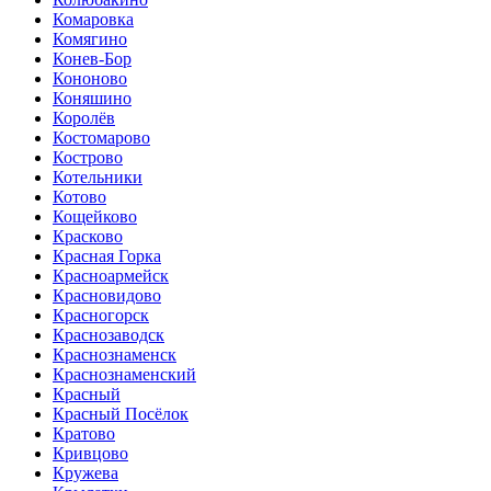
Комаровка
Комягино
Конев-Бор
Кононово
Коняшино
Королёв
Костомарово
Кострово
Котельники
Котово
Кощейково
Красково
Красная Горка
Красноармейск
Красновидово
Красногорск
Краснозаводск
Краснознаменск
Краснознаменский
Красный
Красный Посёлок
Кратово
Кривцово
Кружева