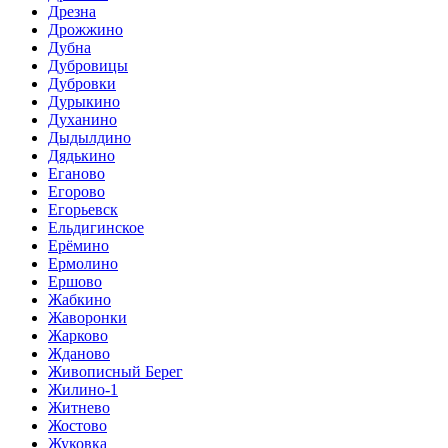
Дрезна
Дрожжино
Дубна
Дубровицы
Дубровки
Дурыкино
Духанино
Дыдылдино
Дядькино
Еганово
Егорово
Егорьевск
Ельдигинское
Ерёмино
Ермолино
Ершово
Жабкино
Жаворонки
Жарково
Жданово
Живописный Берег
Жилино-1
Житнево
Жостово
Жуковка