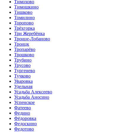
Тимохово
Тимошкино
Тишково
Томилино
Торопово
Трёхгорка
Три Жеребёнка
Троице-Лобаново
Троицк
Тропарёво
Трошково
Трубино
Трусово
Тургенево
Тучково
Уваровка
Удельная
Усадьба Алексеево
Усадьба Аносино
Успенское
Фатеево
Федино
Фёдоровка
Федоскино
Федотово