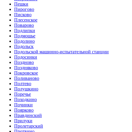
Пешки
Пирогово
Писково
Плесенское
Поварово
Подлипки
Подмошье
Подолино
Подольск
Подольской машинно-испытательной станции
Подосинки
Поздново
Поздняково
Покровское
Поливаново
Полтево
Полушкино
Поречье
Походкино
Починки
Поярково
Правдинский
Прилуки
Пролетарский
Протвино