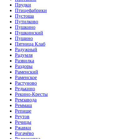
Прудки
Птицефабрики
Пустоша
Путилково
Пушкино
Пушкинский
Пущино
Пятница Клаб
Радужный
Радумля
Развилка
Раздоры
Раменский
Раменское
Растуново
Редькино
Рекино-Кресты
Ремзавода
Реммаш
Репище
Реутов
Речицы
Ржавки
Рогачёво
Родионовка