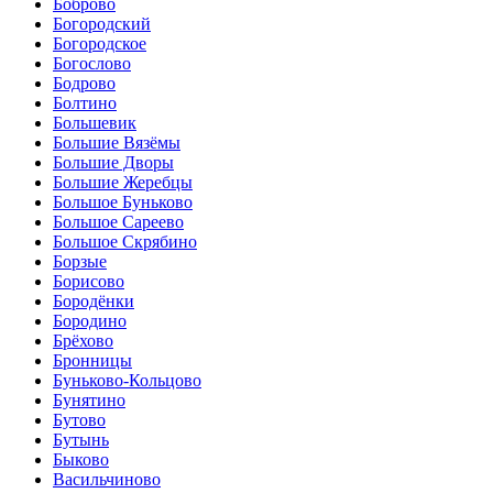
Боброво
Богородский
Богородское
Богослово
Бодрово
Болтино
Большевик
Большие Вязёмы
Большие Дворы
Большие Жеребцы
Большое Буньково
Большое Сареево
Большое Скрябино
Борзые
Борисово
Бородёнки
Бородино
Брёхово
Бронницы
Буньково-Кольцово
Бунятино
Бутово
Бутынь
Быково
Васильчиново