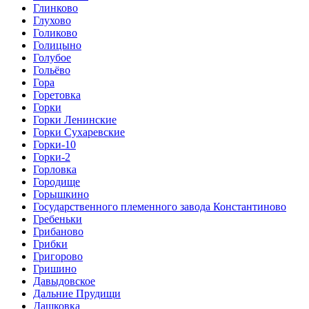
Глинково
Глухово
Голиково
Голицыно
Голубое
Гольёво
Гора
Горетовка
Горки
Горки Ленинские
Горки Сухаревские
Горки-10
Горки-2
Горловка
Городище
Горышкино
Государственного племенного завода Константиново
Гребеньки
Грибаново
Грибки
Григорово
Гришино
Давыдовское
Дальние Прудищи
Дашковка