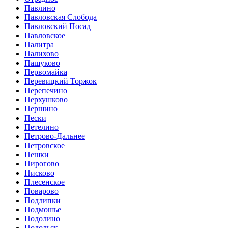
Павлино
Павловская Слобода
Павловский Посад
Павловское
Палитра
Палихово
Пашуково
Первомайка
Перевицкий Торжок
Перепечино
Перхушково
Першино
Пески
Петелино
Петрово-Дальнее
Петровское
Пешки
Пирогово
Писково
Плесенское
Поварово
Подлипки
Подмошье
Подолино
Подольск