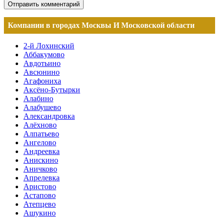
Компании в городах Москвы И Московской области
2-й Лохинский
Аббакумово
Авдотьино
Авсюнино
Агафониха
Аксёно-Бутырки
Алабино
Алабушево
Александровка
Алёхново
Алпатьево
Ангелово
Андреевка
Анискино
Аничково
Апрелевка
Аристово
Астапово
Атепцево
Ашукино