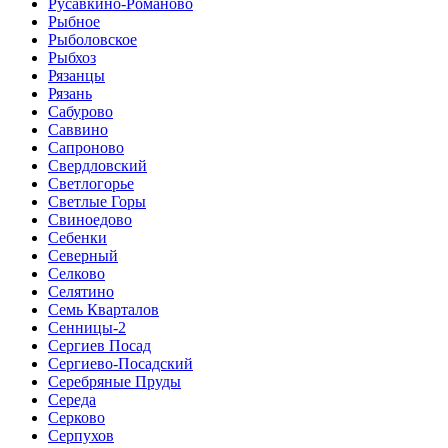
Русавкино-Романово
Рыбное
Рыболовское
Рыбхоз
Рязанцы
Рязань
Сабурово
Саввино
Сапроново
Свердловский
Светлогорье
Светлые Горы
Свиноедово
Себенки
Северный
Селково
Селятино
Семь Кварталов
Сенницы-2
Сергиев Посад
Сергиево-Посадский
Серебряные Пруды
Середа
Серково
Серпухов