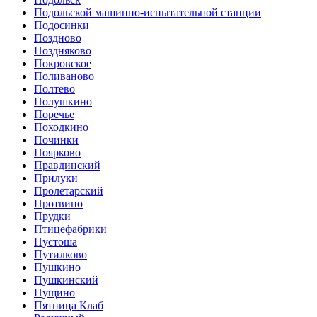
Подольской машинно-испытательной станции
Подосинки
Поздново
Поздняково
Покровское
Поливаново
Полтево
Полушкино
Поречье
Походкино
Починки
Поярково
Правдинский
Прилуки
Пролетарский
Протвино
Прудки
Птицефабрики
Пустоша
Путилково
Пушкино
Пушкинский
Пущино
Пятница Клаб