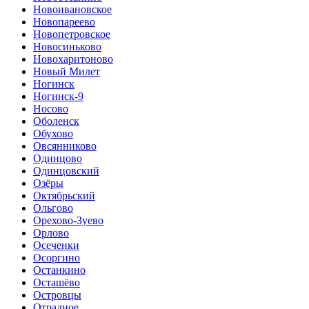
Новоивановское
Новопареево
Новопетровское
Новосиньково
Новохаритоново
Новый Милет
Ногинск
Ногинск-9
Носово
Оболенск
Обухово
Овсянниково
Одинцово
Одинцовский
Озёры
Октябрьский
Ольгово
Орехово-Зуево
Орлово
Осеченки
Осоргино
Останкино
Осташёво
Островцы
Отрадное