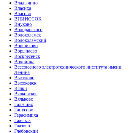
Владычино
Власиха
Власово
ВНИИССОК
Внуково
Володарского
Волоколамск
Волоколамский
Ворщиково
Ворыпаево
Воскресенск
Вохринка
Всесоюзного электротехнического института имени
Ленина
Высоково
Высоковск
Вялки
Вялковское
Вяльково
Гальчино
Ганусово
Герасимиха
Гжель-3
Глазово
Глебовский