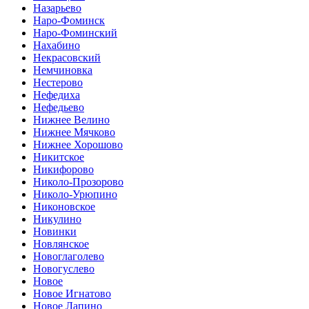
Назарьево
Наро-Фоминск
Наро-Фоминский
Нахабино
Некрасовский
Немчиновка
Нестерово
Нефедиха
Нефедьево
Нижнее Велино
Нижнее Мячково
Нижнее Хорошово
Никитское
Никифорово
Николо-Прозорово
Николо-Урюпино
Никоновское
Никулино
Новинки
Новлянское
Новоглаголево
Новогуслево
Новое
Новое Игнатово
Новое Лапино