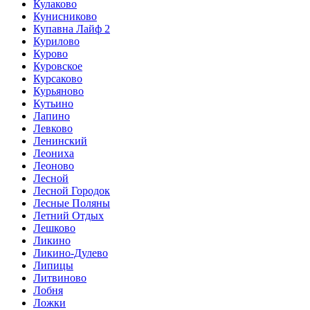
Кулаково
Кунисниково
Купавна Лайф 2
Курилово
Курово
Куровское
Курсаково
Курьяново
Кутьино
Лапино
Левково
Ленинский
Леониха
Леоново
Лесной
Лесной Городок
Лесные Поляны
Летний Отдых
Лешково
Ликино
Ликино-Дулево
Липицы
Литвиново
Лобня
Ложки