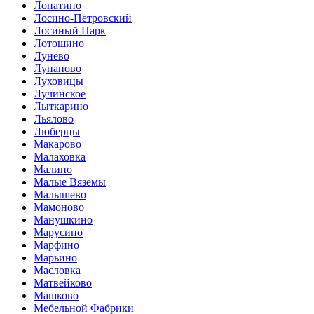
Лопатино
Лосино-Петровский
Лосиный Парк
Лотошино
Лунёво
Лупаново
Луховицы
Лучинское
Лыткарино
Льялово
Люберцы
Макарово
Малаховка
Малино
Малые Вязёмы
Малышево
Мамоново
Манушкино
Марусино
Марфино
Марьино
Масловка
Матвейково
Машково
Мебельной Фабрики