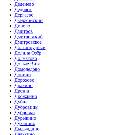
Деденево
Дедовск
Дергаево
Дзержинский
Дивово
Дмитров
Дмитровский
Дмитровское
Долгопрудный
Долина Озёр
Долматово
Дольче Вита
Домодедово
Донино
Дорохово
Дракино
Дрезна
Дрожжино
Дубна
Дубровицы
Дубровки
Дурыкино
Духанино
Дыдылдино
Дядькино