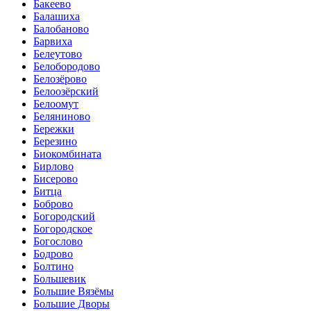
Бакеево
Балашиха
Балобаново
Барвиха
Белеутово
Белобородово
Белозёрово
Белоозёрский
Белоомут
Беляниново
Бережки
Березино
Биокомбината
Бирлово
Бисерово
Битца
Боброво
Богородский
Богородское
Богослово
Бодрово
Болтино
Большевик
Большие Вязёмы
Большие Дворы