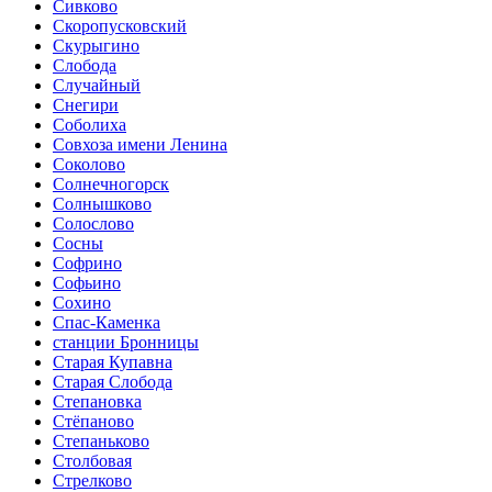
Сивково
Скоропусковский
Скурыгино
Слобода
Случайный
Снегири
Соболиха
Совхоза имени Ленина
Соколово
Солнечногорск
Солнышково
Солослово
Сосны
Софрино
Софьино
Сохино
Спас-Каменка
станции Бронницы
Старая Купавна
Старая Слобода
Степановка
Стёпаново
Степаньково
Столбовая
Стрелково