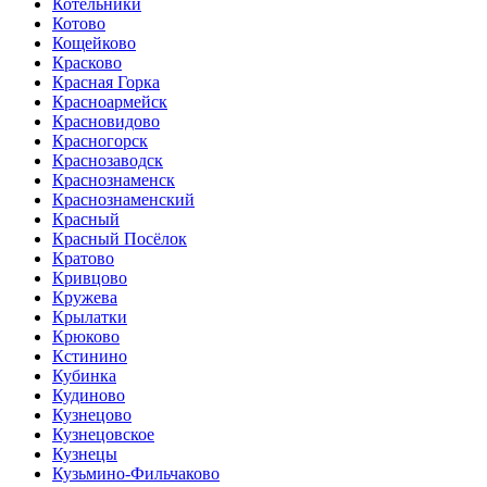
Котельники
Котово
Кощейково
Красково
Красная Горка
Красноармейск
Красновидово
Красногорск
Краснозаводск
Краснознаменск
Краснознаменский
Красный
Красный Посёлок
Кратово
Кривцово
Кружева
Крылатки
Крюково
Кстинино
Кубинка
Кудиново
Кузнецово
Кузнецовское
Кузнецы
Кузьмино-Фильчаково