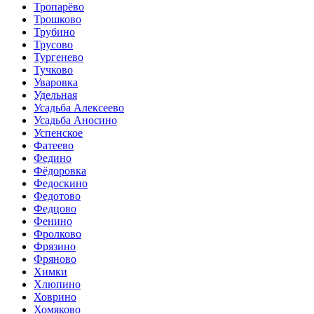
Тропарёво
Трошково
Трубино
Трусово
Тургенево
Тучково
Уваровка
Удельная
Усадьба Алексеево
Усадьба Аносино
Успенское
Фатеево
Федино
Фёдоровка
Федоскино
Федотово
Федцово
Фенино
Фролково
Фрязино
Фряново
Химки
Хлюпино
Ховрино
Хомяково