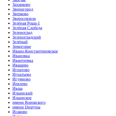
Захарково
Звенигород
Зверково
Зверосовхоза
Зелёная Роща-1
Зелёная Слобода
Зеленоград
Зеленоградский
Зелёный
Зимогорье
Ивано-Константиновское
Ивановка
Ивантеевка
Ивашево
Игнатово
Игнатьево
Игумново
Иевлево
Икша
Ильинский
Ильинское
имени Воровского
имени Цюрупы
Исаково