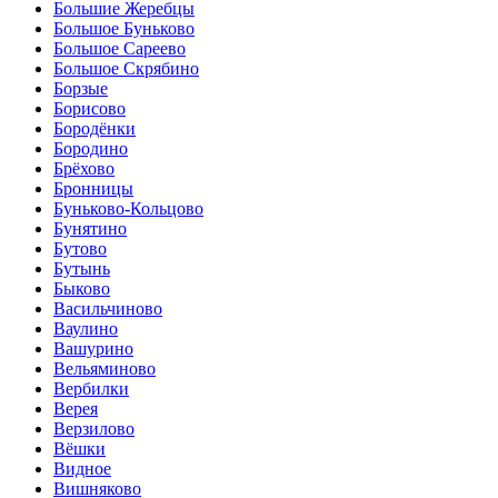
Большие Жеребцы
Большое Буньково
Большое Сареево
Большое Скрябино
Борзые
Борисово
Бородёнки
Бородино
Брёхово
Бронницы
Буньково-Кольцово
Бунятино
Бутово
Бутынь
Быково
Васильчиново
Ваулино
Вашурино
Вельяминово
Вербилки
Верея
Верзилово
Вёшки
Видное
Вишняково