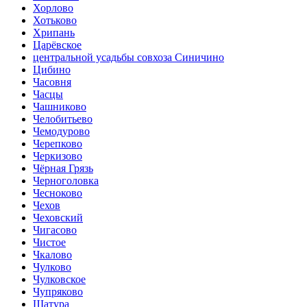
Хорлово
Хотьково
Хрипань
Царёвское
центральной усадьбы совхоза Синичино
Цибино
Часовня
Часцы
Чашниково
Челобитьево
Чемодурово
Черепково
Черкизово
Чёрная Грязь
Черноголовка
Чесноково
Чехов
Чеховский
Чигасово
Чистое
Чкалово
Чулково
Чулковское
Чупряково
Шатура