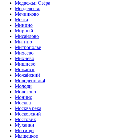
Медвежьи Озёра
Менделеево
Мечниково
Мечта
Минино
Мирный
Мисайлово
Митино
Митрополье
Михеево
Михнево
Мишнево
Можайск
Можайский
Молоденово-4
Молоди
Молоково
Монино
Москва
Москва река
Московский
Мостовик
Муханки
Мытищи
Мышецкое