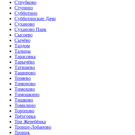
Струбково
Ступино
Субботино
Субботинские Дачи
Суханово
Суханово Парк
Сысоево
Сычёво
Талдом
Талицы
Тарасовка
Тарычёво
Татищево
Таширово
Теряево
Тимоново
Тимохово
Тимошкино
Тишково
Томилино
Торопово
Трёхгорка
Три Жеребёнка
Троице-Лобаново
Троицк