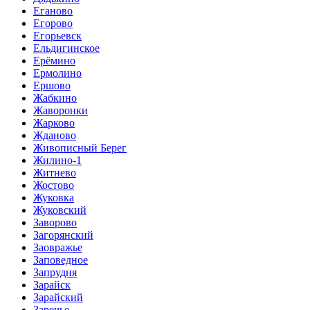
Еганово
Егорово
Егорьевск
Ельдигинское
Ерёмино
Ермолино
Ершово
Жабкино
Жаворонки
Жарково
Жданово
Живописный Берег
Жилино-1
Житнево
Жостово
Жуковка
Жуковский
Заворово
Загорянский
Заовражье
Заповедное
Запрудня
Зарайск
Зарайский
Заречье