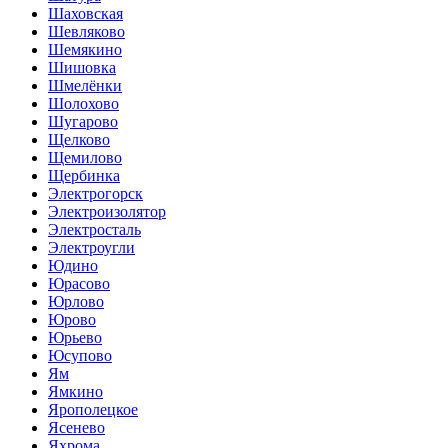
Шаховская
Шевляково
Шемякино
Шишовка
Шмелёнки
Шолохово
Шугарово
Щелково
Щемилово
Щербинка
Электрогорск
Электроизолятор
Электросталь
Электроугли
Юдино
Юрасово
Юрлово
Юрово
Юрьево
Юсупово
Ям
Ямкино
Ярополецкое
Ясенево
Яхрома