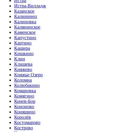
Истра
Истра-Вилладж
Казанское
Калининец
Калиновка
Калянинское
Каменское
Капустино
Картино
Кашира
Кишкино
Клин
Клишева
Княжево
Княжье Озеро
Коломна
Колюбакино
Комаровка
Комягино
Конев-Бор
Кононово
Коняшино
Королёв
Костомарово
Кострово