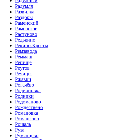
Радужный
Радумля
Развилка
Раздоры
Раменский
Раменское
Растуново
Редькино
Рекино-Кресты
Ремзавода
Реммаш
Репище
Реутов
Речицы
Ржавки
Рогачёво
Родионовка
Родники
Родоманово
Рождествено
Романовка
Ромашково
Рошаль
Руза
Румянцево