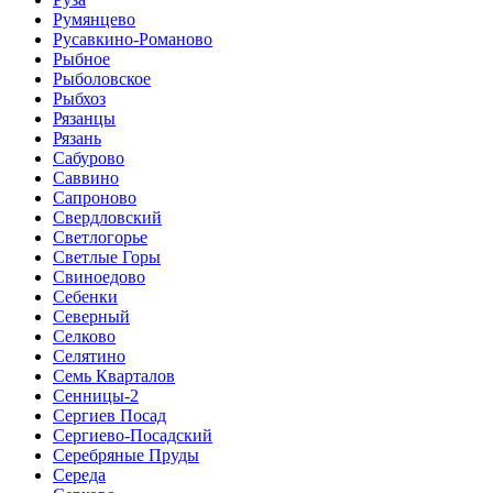
Румянцево
Русавкино-Романово
Рыбное
Рыболовское
Рыбхоз
Рязанцы
Рязань
Сабурово
Саввино
Сапроново
Свердловский
Светлогорье
Светлые Горы
Свиноедово
Себенки
Северный
Селково
Селятино
Семь Кварталов
Сенницы-2
Сергиев Посад
Сергиево-Посадский
Серебряные Пруды
Середа