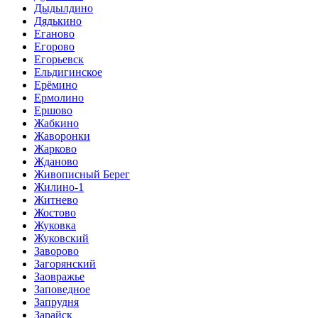
Дыдылдино
Дядькино
Еганово
Егорово
Егорьевск
Ельдигинское
Ерёмино
Ермолино
Ершово
Жабкино
Жаворонки
Жарково
Жданово
Живописный Берег
Жилино-1
Житнево
Жостово
Жуковка
Жуковский
Заворово
Загорянский
Заовражье
Заповедное
Запрудня
Зарайск