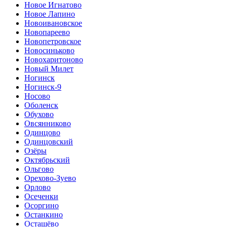
Новое Игнатово
Новое Лапино
Новоивановское
Новопареево
Новопетровское
Новосиньково
Новохаритоново
Новый Милет
Ногинск
Ногинск-9
Носово
Оболенск
Обухово
Овсянниково
Одинцово
Одинцовский
Озёры
Октябрьский
Ольгово
Орехово-Зуево
Орлово
Осеченки
Осоргино
Останкино
Осташёво