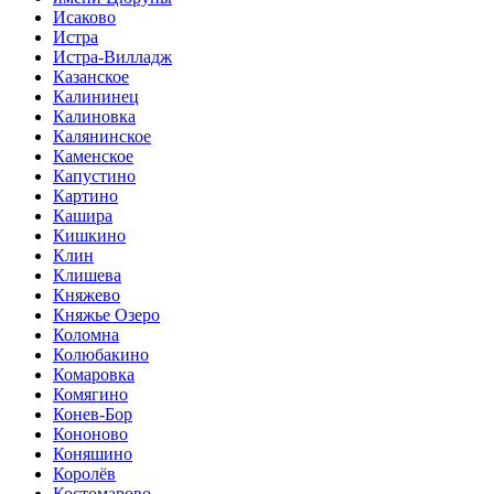
Исаково
Истра
Истра-Вилладж
Казанское
Калининец
Калиновка
Калянинское
Каменское
Капустино
Картино
Кашира
Кишкино
Клин
Клишева
Княжево
Княжье Озеро
Коломна
Колюбакино
Комаровка
Комягино
Конев-Бор
Кононово
Коняшино
Королёв
Костомарово