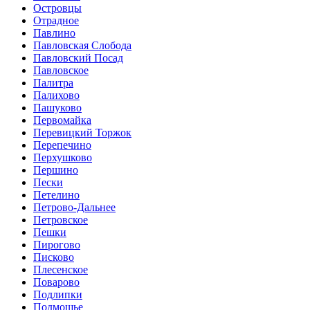
Островцы
Отрадное
Павлино
Павловская Слобода
Павловский Посад
Павловское
Палитра
Палихово
Пашуково
Первомайка
Перевицкий Торжок
Перепечино
Перхушково
Першино
Пески
Петелино
Петрово-Дальнее
Петровское
Пешки
Пирогово
Писково
Плесенское
Поварово
Подлипки
Подмошье