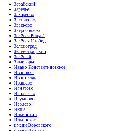
Зарайский
Заречье
Захарково
Звенигород
Зверково
Зверосовхоза
Зелёная Роща-1
Зелёная Слобода
Зеленоград
Зеленоградский
Зелёный
Зимогорье
Ивано-Константиновское
Ивановка
Ивантеевка
Ивашево
Игнатово
Игнатьево
Игумново
Иевлево
Икша
Ильинский
Ильинское
имени Воровского
имени Цюрупы