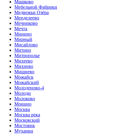
Машково
Мебельной Фабрики
Медвежьи Озёра
Менделеево
Мечниково
Мечта
Минино
Мирный
Мисайлово
Митино
Митрополье
Михеево
Михнево
Мишнево
Можайск
Можайский
Молоденово-4
Молоди
Молоково
Монино
Москва
Москва река
Московский
Мостовик
Муханки