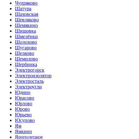
Чупряково
Шатура
Шаховская
Шевляково
Шемякино
Шишовка
Шмелёнки
Шолохово
Шугарово
Щелково
Щемилово
Щербинка
Электрогорск
Электроизолятор
Электросталь
Электроугли
Юдино
Юрасово
Юрлово
Юрово
Юрьево
Юсупово
Ям
Ямкино
Ярополецкое