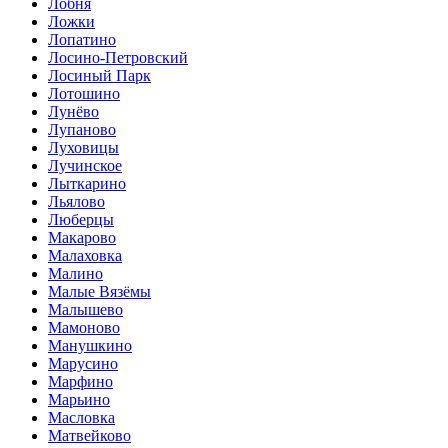
Лобня
Ложки
Лопатино
Лосино-Петровский
Лосиный Парк
Лотошино
Лунёво
Лупаново
Луховицы
Лучинское
Лыткарино
Льялово
Люберцы
Макарово
Малаховка
Малино
Малые Вязёмы
Малышево
Мамоново
Манушкино
Марусино
Марфино
Марьино
Масловка
Матвейково