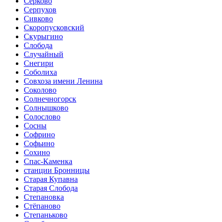
Серково
Серпухов
Сивково
Скоропусковский
Скурыгино
Слобода
Случайный
Снегири
Соболиха
Совхоза имени Ленина
Соколово
Солнечногорск
Солнышково
Солослово
Сосны
Софрино
Софьино
Сохино
Спас-Каменка
станции Бронницы
Старая Купавна
Старая Слобода
Степановка
Стёпаново
Степаньково