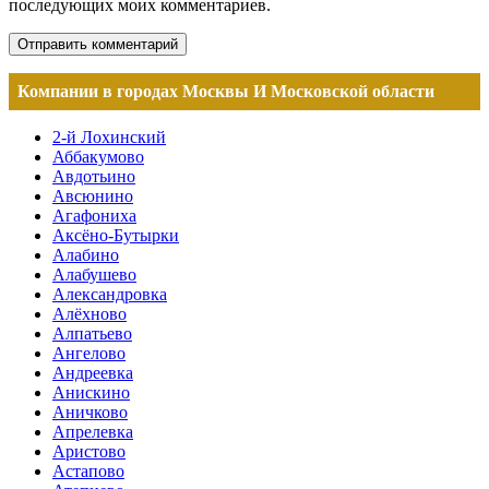
последующих моих комментариев.
Компании в городах Москвы И Московской области
2-й Лохинский
Аббакумово
Авдотьино
Авсюнино
Агафониха
Аксёно-Бутырки
Алабино
Алабушево
Александровка
Алёхново
Алпатьево
Ангелово
Андреевка
Анискино
Аничково
Апрелевка
Аристово
Астапово