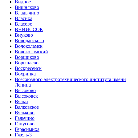
Видное
Вишняково
Владычино
Власиха
Власово
ВНИИССОК
Внуково
Володарского
Волоколамск
Волоколамский
Ворщиково
Ворыпаево
Воскресенск
Вохринка
Всесоюзного электротехнического института имени
Ленина
Высоково
Высоковск
Вялки
Вялковское
Вяльково
Гальчино
Ганусово
Герасимиха
Гжель-3