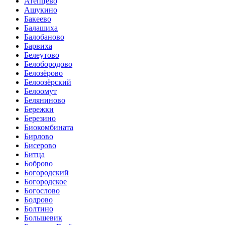
Атепцево
Ашукино
Бакеево
Балашиха
Балобаново
Барвиха
Белеутово
Белобородово
Белозёрово
Белоозёрский
Белоомут
Беляниново
Бережки
Березино
Биокомбината
Бирлово
Бисерово
Битца
Боброво
Богородский
Богородское
Богослово
Бодрово
Болтино
Большевик