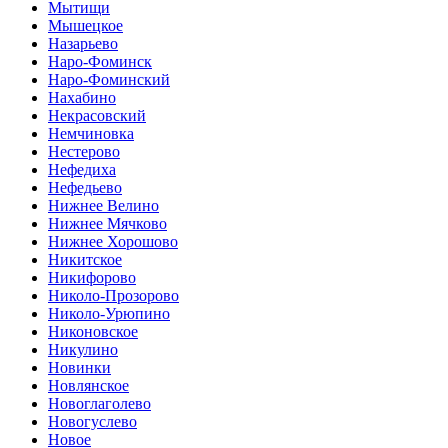
Мытищи
Мышецкое
Назарьево
Наро-Фоминск
Наро-Фоминский
Нахабино
Некрасовский
Немчиновка
Нестерово
Нефедиха
Нефедьево
Нижнее Велино
Нижнее Мячково
Нижнее Хорошово
Никитское
Никифорово
Николо-Прозорово
Николо-Урюпино
Никоновское
Никулино
Новинки
Новлянское
Новоглаголево
Новогуслево
Новое