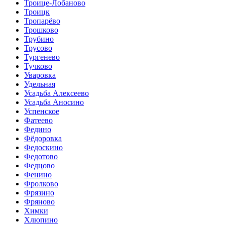
Троице-Лобаново
Троицк
Тропарёво
Трошково
Трубино
Трусово
Тургенево
Тучково
Уваровка
Удельная
Усадьба Алексеево
Усадьба Аносино
Успенское
Фатеево
Федино
Фёдоровка
Федоскино
Федотово
Федцово
Фенино
Фролково
Фрязино
Фряново
Химки
Хлюпино