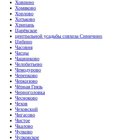
Ховрино
Хомяково
Хорлово
Хотьково
Хрипань
Царёвское
центральной усадьбы совхоза Синичино
Цибино
Часовня
Часцы
Чашниково
Челобитьево
Чемодурово
Черепково
Черкизово
Чёрная Грязь
Черноголовка
Чесноково
Чехов
Чеховский
Чигасово
Чистое
Чкалово
Чулково
Чулковское