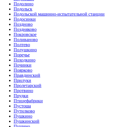
Подолино
Подольск
Подольской машинно-испытательной станции
Подосинки
Поздново
Поздняково
Покровское
Поливаново
Полтево
Полушкино
Поречье
Походкино
Починки
Поярково
Правдинский
Прилуки
Пролетарский
Протвино
Прудки
Птицефабрики
Пустоша
Путилково
Пушкино
Пушкинский
Пущино