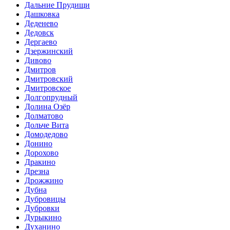
Дальние Прудищи
Дашковка
Деденево
Дедовск
Дергаево
Дзержинский
Дивово
Дмитров
Дмитровский
Дмитровское
Долгопрудный
Долина Озёр
Долматово
Дольче Вита
Домодедово
Донино
Дорохово
Дракино
Дрезна
Дрожжино
Дубна
Дубровицы
Дубровки
Дурыкино
Духанино