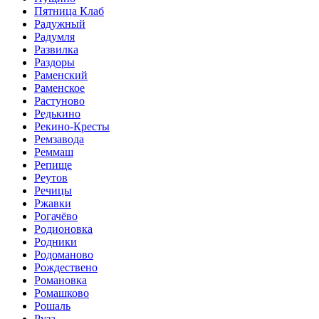
Пятница Клаб
Радужный
Радумля
Развилка
Раздоры
Раменский
Раменское
Растуново
Редькино
Рекино-Кресты
Ремзавода
Реммаш
Репище
Реутов
Речицы
Ржавки
Рогачёво
Родионовка
Родники
Родоманово
Рождествено
Романовка
Ромашково
Рошаль
Руза