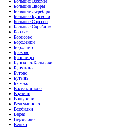
Большие Вязёмы
Большие Дворы
Большие Жеребцы
Большое Буньково
Большое Сареево
Большое Скрябино
Борзые
Борисово
Бородёнки
Бородино
Брёхово
Бронницы
Буньково-Кольцово
Бунятино
Бутово
Бутынь
Быково
Васильчиново
Ваулино
Вашурино
Вельяминово
Вербилки
Верея
Верзилово
Вёшки