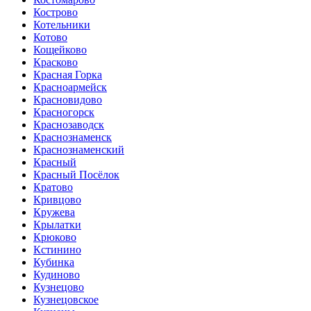
Кострово
Котельники
Котово
Кощейково
Красково
Красная Горка
Красноармейск
Красновидово
Красногорск
Краснозаводск
Краснознаменск
Краснознаменский
Красный
Красный Посёлок
Кратово
Кривцово
Кружева
Крылатки
Крюково
Кстинино
Кубинка
Кудиново
Кузнецово
Кузнецовское