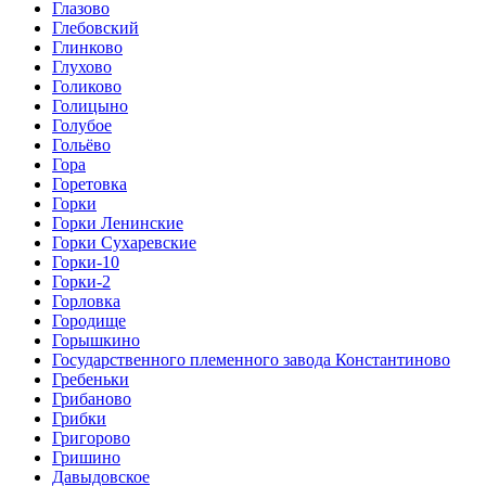
Глазово
Глебовский
Глинково
Глухово
Голиково
Голицыно
Голубое
Гольёво
Гора
Горетовка
Горки
Горки Ленинские
Горки Сухаревские
Горки-10
Горки-2
Горловка
Городище
Горышкино
Государственного племенного завода Константиново
Гребеньки
Грибаново
Грибки
Григорово
Гришино
Давыдовское