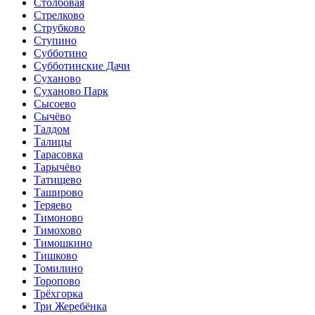
Столбовая
Стрелково
Струбково
Ступино
Субботино
Субботинские Дачи
Суханово
Суханово Парк
Сысоево
Сычёво
Талдом
Талицы
Тарасовка
Тарычёво
Татищево
Таширово
Теряево
Тимоново
Тимохово
Тимошкино
Тишково
Томилино
Торопово
Трёхгорка
Три Жеребёнка