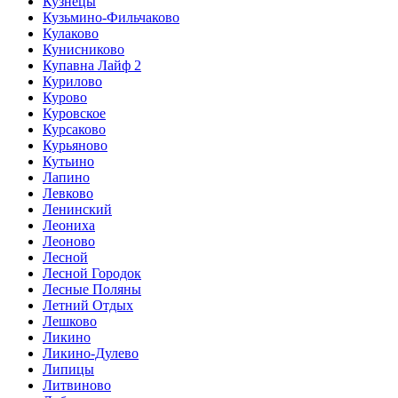
Кузнецы
Кузьмино-Фильчаково
Кулаково
Кунисниково
Купавна Лайф 2
Курилово
Курово
Куровское
Курсаково
Курьяново
Кутьино
Лапино
Левково
Ленинский
Леониха
Леоново
Лесной
Лесной Городок
Лесные Поляны
Летний Отдых
Лешково
Ликино
Ликино-Дулево
Липицы
Литвиново