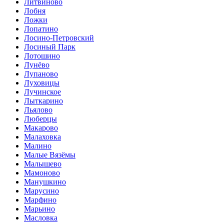
Литвиново
Лобня
Ложки
Лопатино
Лосино-Петровский
Лосиный Парк
Лотошино
Лунёво
Лупаново
Луховицы
Лучинское
Лыткарино
Льялово
Люберцы
Макарово
Малаховка
Малино
Малые Вязёмы
Малышево
Мамоново
Манушкино
Марусино
Марфино
Марьино
Масловка