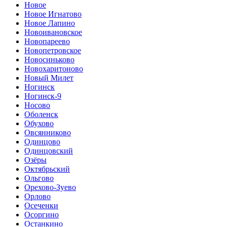
Новое
Новое Игнатово
Новое Лапино
Новоивановское
Новопареево
Новопетровское
Новосиньково
Новохаритоново
Новый Милет
Ногинск
Ногинск-9
Носово
Оболенск
Обухово
Овсянниково
Одинцово
Одинцовский
Озёры
Октябрьский
Ольгово
Орехово-Зуево
Орлово
Осеченки
Осоргино
Останкино