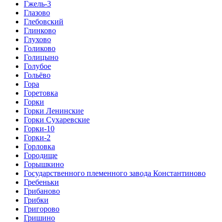
Гжель-3
Глазово
Глебовский
Глинково
Глухово
Голиково
Голицыно
Голубое
Гольёво
Гора
Горетовка
Горки
Горки Ленинские
Горки Сухаревские
Горки-10
Горки-2
Горловка
Городище
Горышкино
Государственного племенного завода Константиново
Гребеньки
Грибаново
Грибки
Григорово
Гришино