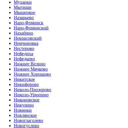
Муханки
Мытищи
Мышецкое
Назарьево
Наро-Фоминск
Наро-Фоминский
Нахабино
Некрасовский
Немчиновка
Нестерово
Нефедиха
Нефедьево
Нижнее Велино
Нижнее Мячково
Нижнее Хорошово
Никитское
Никифорово
Николо-Прозорово
Николо-Урюпино
Никоновское
Никулино
Новинки
Новлянское
Новоглаголево
Новогуслево