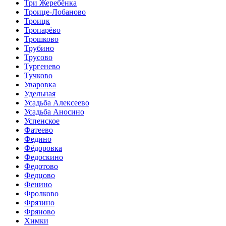
Три Жеребёнка
Троице-Лобаново
Троицк
Тропарёво
Трошково
Трубино
Трусово
Тургенево
Тучково
Уваровка
Удельная
Усадьба Алексеево
Усадьба Аносино
Успенское
Фатеево
Федино
Фёдоровка
Федоскино
Федотово
Федцово
Фенино
Фролково
Фрязино
Фряново
Химки