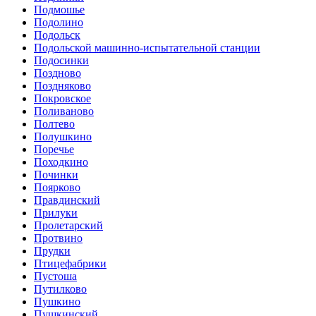
Подмошье
Подолино
Подольск
Подольской машинно-испытательной станции
Подосинки
Поздново
Поздняково
Покровское
Поливаново
Полтево
Полушкино
Поречье
Походкино
Починки
Поярково
Правдинский
Прилуки
Пролетарский
Протвино
Прудки
Птицефабрики
Пустоша
Путилково
Пушкино
Пушкинский