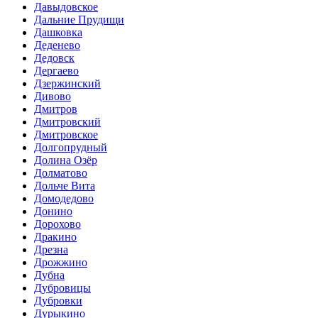
Давыдовское
Дальние Прудищи
Дашковка
Деденево
Дедовск
Дергаево
Дзержинский
Дивово
Дмитров
Дмитровский
Дмитровское
Долгопрудный
Долина Озёр
Долматово
Дольче Вита
Домодедово
Донино
Дорохово
Дракино
Дрезна
Дрожжино
Дубна
Дубровицы
Дубровки
Дурыкино