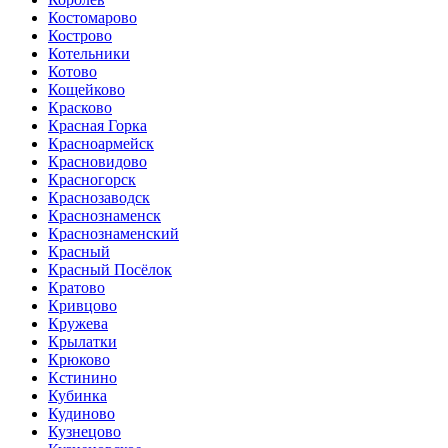
Костомарово
Кострово
Котельники
Котово
Кощейково
Красково
Красная Горка
Красноармейск
Красновидово
Красногорск
Краснозаводск
Краснознаменск
Краснознаменский
Красный
Красный Посёлок
Кратово
Кривцово
Кружева
Крылатки
Крюково
Кстинино
Кубинка
Кудиново
Кузнецово