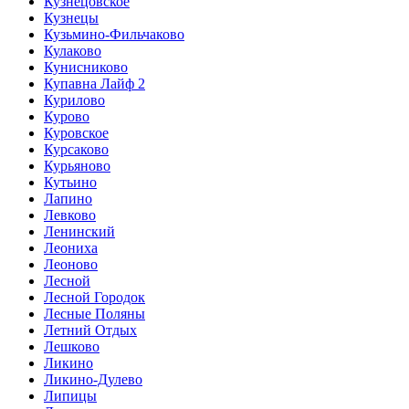
Кузнецовское
Кузнецы
Кузьмино-Фильчаково
Кулаково
Кунисниково
Купавна Лайф 2
Курилово
Курово
Куровское
Курсаково
Курьяново
Кутьино
Лапино
Левково
Ленинский
Леониха
Леоново
Лесной
Лесной Городок
Лесные Поляны
Летний Отдых
Лешково
Ликино
Ликино-Дулево
Липицы