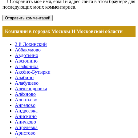
Сохранить моё имя, email и адрес сайта в этом браузере для
последующих моих комментариев.
Компании в городах Москвы И Московской области
2-й Лохинский
Аббакумово
Авдотьино
Авсюнино
Агафониха
Аксёно-Бутырки
Алабино
Алабушево
Александровка
Алёхново
Алпатьево
Ангелово
Андреевка
Анискино
Аничково
Апрелевка
Аристово