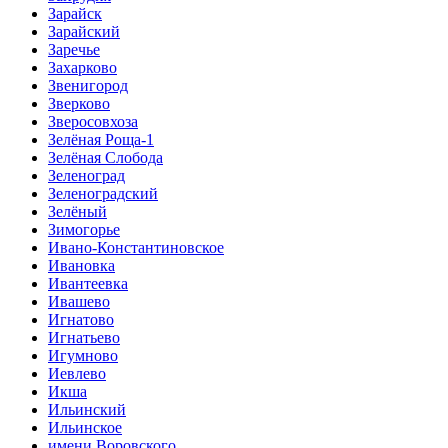
Зарайск
Зарайский
Заречье
Захарково
Звенигород
Зверково
Зверосовхоза
Зелёная Роща-1
Зелёная Слобода
Зеленоград
Зеленоградский
Зелёный
Зимогорье
Ивано-Константиновское
Ивановка
Ивантеевка
Ивашево
Игнатово
Игнатьево
Игумново
Иевлево
Икша
Ильинский
Ильинское
имени Воровского