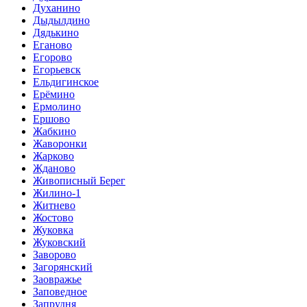
Духанино
Дыдылдино
Дядькино
Еганово
Егорово
Егорьевск
Ельдигинское
Ерёмино
Ермолино
Ершово
Жабкино
Жаворонки
Жарково
Жданово
Живописный Берег
Жилино-1
Житнево
Жостово
Жуковка
Жуковский
Заворово
Загорянский
Заовражье
Заповедное
Запрудня