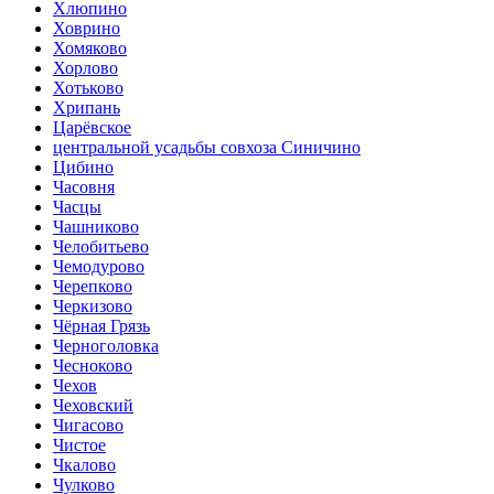
Хлюпино
Ховрино
Хомяково
Хорлово
Хотьково
Хрипань
Царёвское
центральной усадьбы совхоза Синичино
Цибино
Часовня
Часцы
Чашниково
Челобитьево
Чемодурово
Черепково
Черкизово
Чёрная Грязь
Черноголовка
Чесноково
Чехов
Чеховский
Чигасово
Чистое
Чкалово
Чулково