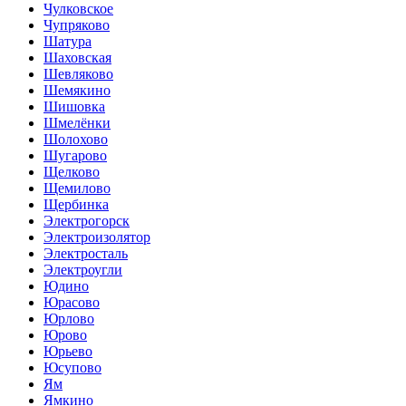
Чулковское
Чупряково
Шатура
Шаховская
Шевляково
Шемякино
Шишовка
Шмелёнки
Шолохово
Шугарово
Щелково
Щемилово
Щербинка
Электрогорск
Электроизолятор
Электросталь
Электроугли
Юдино
Юрасово
Юрлово
Юрово
Юрьево
Юсупово
Ям
Ямкино