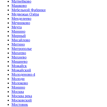
Матвейково
Машково
Мебельной Фабрики
Медвежьи Озёра
Менделеево
Мечниково
Мечта
Минино
Мирный
Мисайлово
Митино
Митрополье
Михеево
Михнево
Мишнево
Можайск
Можайский
Молоденово-4
Молоди
Молоково
Монино
Москва
Москва река
Московский
Мостовик