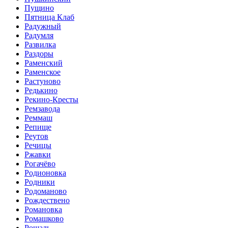
Пущино
Пятница Клаб
Радужный
Радумля
Развилка
Раздоры
Раменский
Раменское
Растуново
Редькино
Рекино-Кресты
Ремзавода
Реммаш
Репище
Реутов
Речицы
Ржавки
Рогачёво
Родионовка
Родники
Родоманово
Рождествено
Романовка
Ромашково
Рошаль