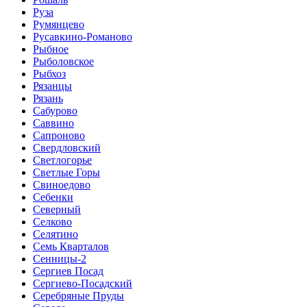
Руза
Румянцево
Русавкино-Романово
Рыбное
Рыболовское
Рыбхоз
Рязанцы
Рязань
Сабурово
Саввино
Сапроново
Свердловский
Светлогорье
Светлые Горы
Свиноедово
Себенки
Северный
Селково
Селятино
Семь Кварталов
Сенницы-2
Сергиев Посад
Сергиево-Посадский
Серебряные Пруды