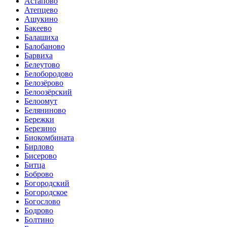
Астапово
Атепцево
Ашукино
Бакеево
Балашиха
Балобаново
Барвиха
Белеутово
Белобородово
Белозёрово
Белоозёрский
Белоомут
Беляниново
Бережки
Березино
Биокомбината
Бирлово
Бисерово
Битца
Боброво
Богородский
Богородское
Богослово
Бодрово
Болтино