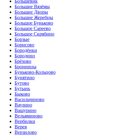
Большевик
Большие Вязёмы
Большие Дворы
Большие Жеребцы
Большое Буньково
Большое Сареево
Большое Скрябино
Борзые
Борисово
Бородёнки
Бородино
Брёхово
Бронницы
Буньково-Кольцово
Бунятино
Бутово
Бутынь
Быково
Васильчиново
Ваулино
Вашурино
Вельяминово
Вербилки
Верея
Верзилово