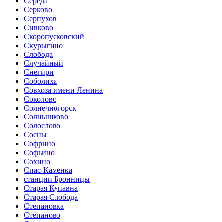
Середа
Серково
Серпухов
Сивково
Скоропусковский
Скурыгино
Слобода
Случайный
Снегири
Соболиха
Совхоза имени Ленина
Соколово
Солнечногорск
Солнышково
Солослово
Сосны
Софрино
Софьино
Сохино
Спас-Каменка
станции Бронницы
Старая Купавна
Старая Слобода
Степановка
Стёпаново