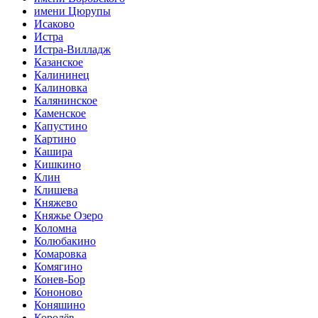
имени Цюрупы
Исаково
Истра
Истра-Вилладж
Казанское
Калининец
Калиновка
Калянинское
Каменское
Капустино
Картино
Кашира
Кишкино
Клин
Клишева
Княжево
Княжье Озеро
Коломна
Колюбакино
Комаровка
Комягино
Конев-Бор
Кононово
Коняшино
Королёв