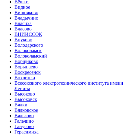
Вёшки
Видное
Вишняково
Владычино
Власиха
Власово
ВНИИССОК
Внуково
Володарского
Волоколамск
Волоколамский
Ворщиково
Ворыпаево
Воскресенск
Вохринка
Всесоюзного электротехнического института имени
Ленина
Высоково
Высоковск
Вялки
Вялковское
Вяльково
Гальчино
Ганусово
Герасимиха