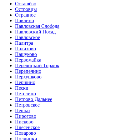
Осташёво
Островцы
Отрадное
Павлино
Павловская Слобода
Павловский Посад
Павловское
Палитра
Палихово
Пашуково
Первомайка
Перевицкий Торжок
Перепечино
Перхушково
Першино
Пески
Петелино
Петрово-Дальнее
Петровское
Пешки
Пирогово
Писково
Плесенское
Поварово
Подлипки