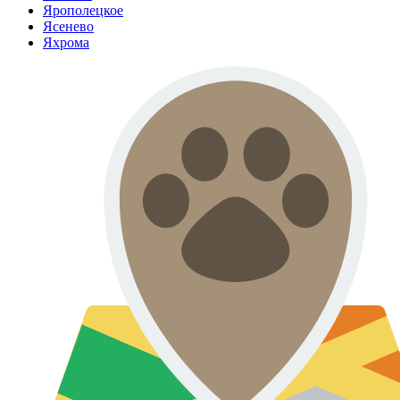
Ярополецкое
Ясенево
Яхрома