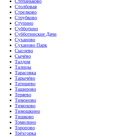
Степаньково
Столбовая
Стрелково
Струбково
Ступино
Субботино
Субботинские Дачи
Суханово
Суханово Парк
Сысоево
Сычёво
Талдом
Талицы
Тарасовка
Тарычёво
Татищево
Таширово
Теряево
Тимоново
Тимохово
Тимошкино
Тишково
Томилино
Торопово
Трёхгорка