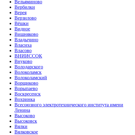
Вельяминово
Вербилки
Верея
Верзилово
Вёшки
Видное
Вишняково
Владычино
Власиха
Власово
ВНИИССОК
Внуково
Володарского
Волоколамск
Волоколамский
Ворщиково
Ворыпаево
Воскресенск
Вохринка
Всесоюзного электротехнического института имени
Ленина
Высоково
Высоковск
Вялки
Вялковское