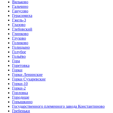
Вяльково
Гальчино
Ганусово
Герасимиха
Гжель-3
Глазово
Глебовский
Глинково
Глухово
Голиково
Голицыно
Голубое
Гольёво
Гора
Горетовка
Горки
Горки Ленинские
Горки Сухаревские
Горки-10
Горки-2
Горловка
Городище
Горышкино
Государственного племенного завода Константиново
Гребеньки