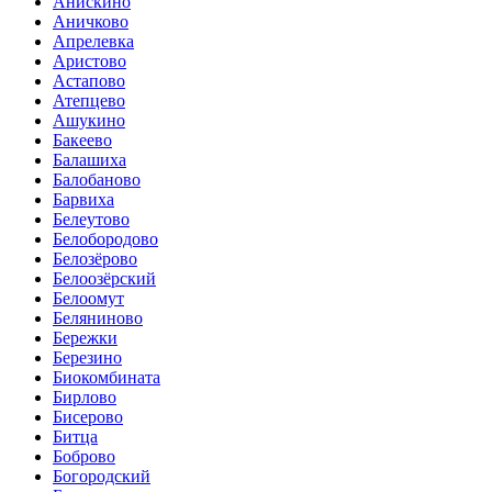
Анискино
Аничково
Апрелевка
Аристово
Астапово
Атепцево
Ашукино
Бакеево
Балашиха
Балобаново
Барвиха
Белеутово
Белобородово
Белозёрово
Белоозёрский
Белоомут
Беляниново
Бережки
Березино
Биокомбината
Бирлово
Бисерово
Битца
Боброво
Богородский