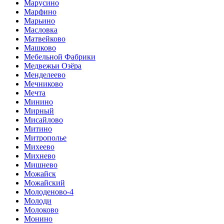
Марусино
Марфино
Марьино
Масловка
Матвейково
Машково
Мебельной Фабрики
Медвежьи Озёра
Менделеево
Мечниково
Мечта
Минино
Мирный
Мисайлово
Митино
Митрополье
Михеево
Михнево
Мишнево
Можайск
Можайский
Молоденово-4
Молоди
Молоково
Монино