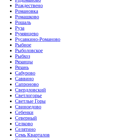
Рождествено
Романовка
Ромашково
Рошаль
Руза
Румянцево
Русавкино-Романово
Рыбное
Рыболовское
Рыбхоз
Рязанцы
Рязань
Сабурово
Саввино
Сапроново
Свердловский
Светлогорье
Светлые Горы
Свиноедово
Себенки
Северный
Селково
Селятино
Семь Кварталов