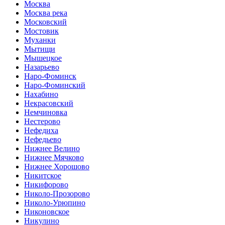
Москва
Москва река
Московский
Мостовик
Муханки
Мытищи
Мышецкое
Назарьево
Наро-Фоминск
Наро-Фоминский
Нахабино
Некрасовский
Немчиновка
Нестерово
Нефедиха
Нефедьево
Нижнее Велино
Нижнее Мячково
Нижнее Хорошово
Никитское
Никифорово
Николо-Прозорово
Николо-Урюпино
Никоновское
Никулино