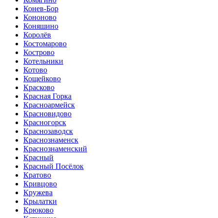
Конев-Бор
Кононово
Коняшино
Королёв
Костомарово
Кострово
Котельники
Котово
Кощейково
Красково
Красная Горка
Красноармейск
Красновидово
Красногорск
Краснозаводск
Краснознаменск
Краснознаменский
Красный
Красный Посёлок
Кратово
Кривцово
Кружева
Крылатки
Крюково