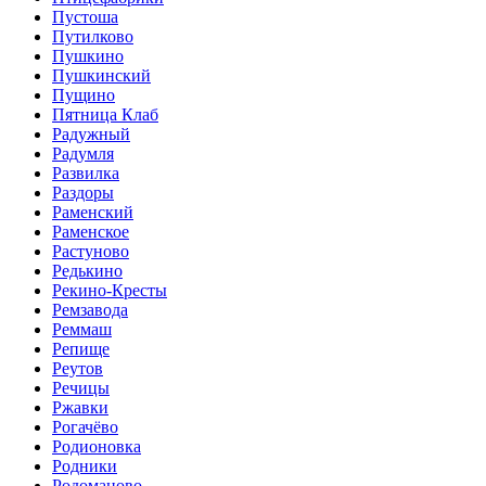
Пустоша
Путилково
Пушкино
Пушкинский
Пущино
Пятница Клаб
Радужный
Радумля
Развилка
Раздоры
Раменский
Раменское
Растуново
Редькино
Рекино-Кресты
Ремзавода
Реммаш
Репище
Реутов
Речицы
Ржавки
Рогачёво
Родионовка
Родники
Родоманово