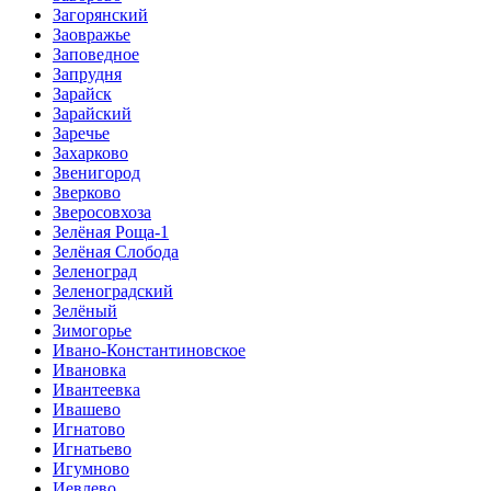
Загорянский
Заовражье
Заповедное
Запрудня
Зарайск
Зарайский
Заречье
Захарково
Звенигород
Зверково
Зверосовхоза
Зелёная Роща-1
Зелёная Слобода
Зеленоград
Зеленоградский
Зелёный
Зимогорье
Ивано-Константиновское
Ивановка
Ивантеевка
Ивашево
Игнатово
Игнатьево
Игумново
Иевлево