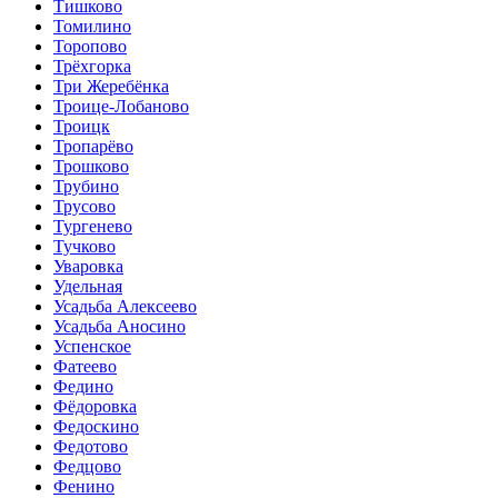
Тишково
Томилино
Торопово
Трёхгорка
Три Жеребёнка
Троице-Лобаново
Троицк
Тропарёво
Трошково
Трубино
Трусово
Тургенево
Тучково
Уваровка
Удельная
Усадьба Алексеево
Усадьба Аносино
Успенское
Фатеево
Федино
Фёдоровка
Федоскино
Федотово
Федцово
Фенино