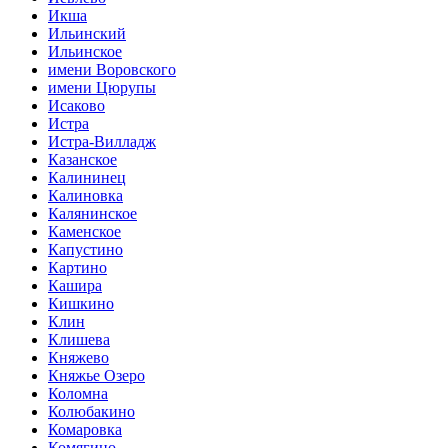
Икша
Ильинский
Ильинское
имени Воровского
имени Цюрупы
Исаково
Истра
Истра-Вилладж
Казанское
Калининец
Калиновка
Калянинское
Каменское
Капустино
Картино
Кашира
Кишкино
Клин
Клишева
Княжево
Княжье Озеро
Коломна
Колюбакино
Комаровка
Комягино