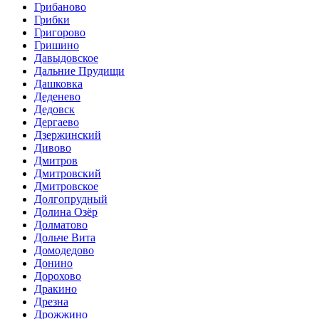
Грибаново
Грибки
Григорово
Гришино
Давыдовское
Дальние Прудищи
Дашковка
Деденево
Дедовск
Дергаево
Дзержинский
Дивово
Дмитров
Дмитровский
Дмитровское
Долгопрудный
Долина Озёр
Долматово
Дольче Вита
Домодедово
Донино
Дорохово
Дракино
Дрезна
Дрожжино