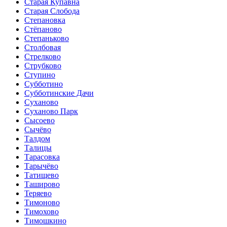
Старая Купавна
Старая Слобода
Степановка
Стёпаново
Степаньково
Столбовая
Стрелково
Струбково
Ступино
Субботино
Субботинские Дачи
Суханово
Суханово Парк
Сысоево
Сычёво
Талдом
Талицы
Тарасовка
Тарычёво
Татищево
Таширово
Теряево
Тимоново
Тимохово
Тимошкино