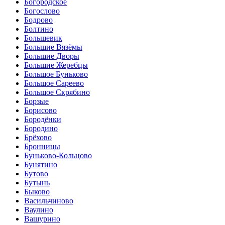
Богородское
Богослово
Бодрово
Болтино
Большевик
Большие Вязёмы
Большие Дворы
Большие Жеребцы
Большое Буньково
Большое Сареево
Большое Скрябино
Борзые
Борисово
Бородёнки
Бородино
Брёхово
Бронницы
Буньково-Кольцово
Бунятино
Бутово
Бутынь
Быково
Васильчиново
Ваулино
Вашурино