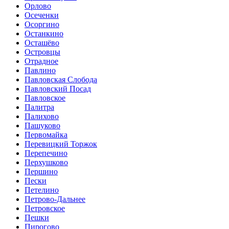
Орлово
Осеченки
Осоргино
Останкино
Осташёво
Островцы
Отрадное
Павлино
Павловская Слобода
Павловский Посад
Павловское
Палитра
Палихово
Пашуково
Первомайка
Перевицкий Торжок
Перепечино
Перхушково
Першино
Пески
Петелино
Петрово-Дальнее
Петровское
Пешки
Пирогово