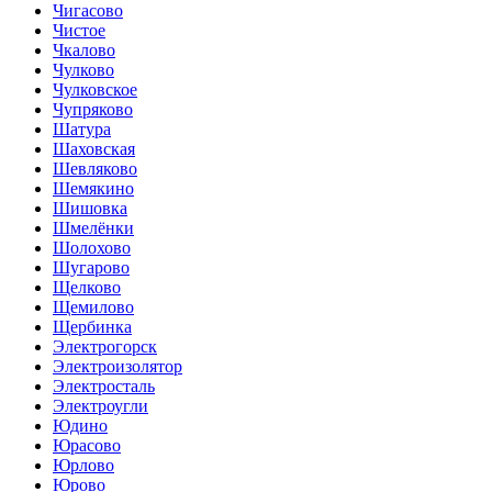
Чигасово
Чистое
Чкалово
Чулково
Чулковское
Чупряково
Шатура
Шаховская
Шевляково
Шемякино
Шишовка
Шмелёнки
Шолохово
Шугарово
Щелково
Щемилово
Щербинка
Электрогорск
Электроизолятор
Электросталь
Электроугли
Юдино
Юрасово
Юрлово
Юрово