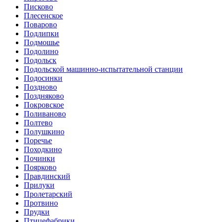
Писково
Плесенское
Поварово
Подлипки
Подмошье
Подолино
Подольск
Подольской машинно-испытательной станции
Подосинки
Поздново
Поздняково
Покровское
Поливаново
Полтево
Полушкино
Поречье
Походкино
Починки
Поярково
Правдинский
Прилуки
Пролетарский
Протвино
Прудки
Птицефабрики