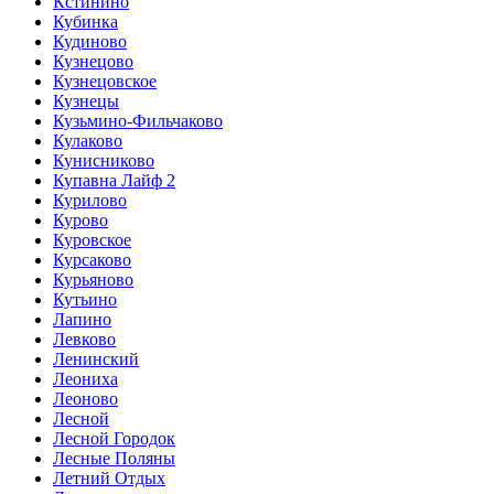
Кстинино
Кубинка
Кудиново
Кузнецово
Кузнецовское
Кузнецы
Кузьмино-Фильчаково
Кулаково
Кунисниково
Купавна Лайф 2
Курилово
Курово
Куровское
Курсаково
Курьяново
Кутьино
Лапино
Левково
Ленинский
Леониха
Леоново
Лесной
Лесной Городок
Лесные Поляны
Летний Отдых