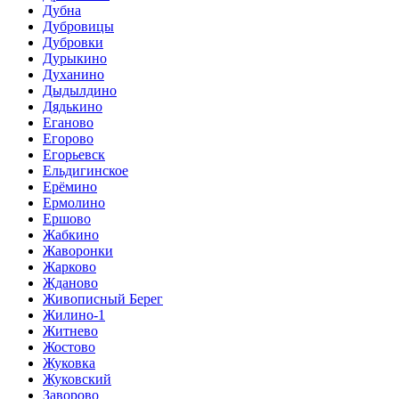
Дубна
Дубровицы
Дубровки
Дурыкино
Духанино
Дыдылдино
Дядькино
Еганово
Егорово
Егорьевск
Ельдигинское
Ерёмино
Ермолино
Ершово
Жабкино
Жаворонки
Жарково
Жданово
Живописный Берег
Жилино-1
Житнево
Жостово
Жуковка
Жуковский
Заворово