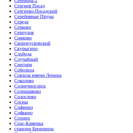
Сенницы-2
Сергиев Посад
Сергиево-Посадский
Серебряные Пруды
Середа
Серково
Серпухов
Сивково
Скоропусковский
Скурыгино
Слобода
Случайный
Снегири
Соболиха
Совхоза имени Ленина
Соколово
Солнечногорск
Солнышково
Солослово
Сосны
Софрино
Софьино
Сохино
Спас-Каменка
станции Бронницы