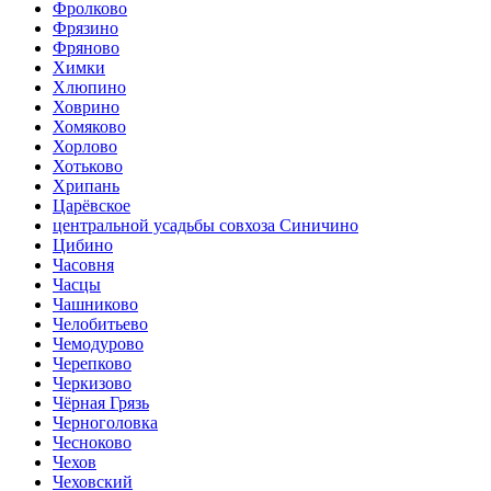
Фролково
Фрязино
Фряново
Химки
Хлюпино
Ховрино
Хомяково
Хорлово
Хотьково
Хрипань
Царёвское
центральной усадьбы совхоза Синичино
Цибино
Часовня
Часцы
Чашниково
Челобитьево
Чемодурово
Черепково
Черкизово
Чёрная Грязь
Черноголовка
Чесноково
Чехов
Чеховский