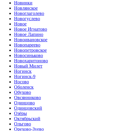
Новинки
Новлянское
Новоглаголево
Новогуслево
Новое
Новое Игнатово
Новое Лапино
Новоивановское
Новопареево
Новопетровское
Новосиньково
Новохаритоново
Новый Милет
Ногинск
Ногинск-9
Носово
Оболенск
Обухово
Овсянниково
Одинцово
Одинцовский
Озёры
Октябрьский
Ольгово
Орехово-Зуево