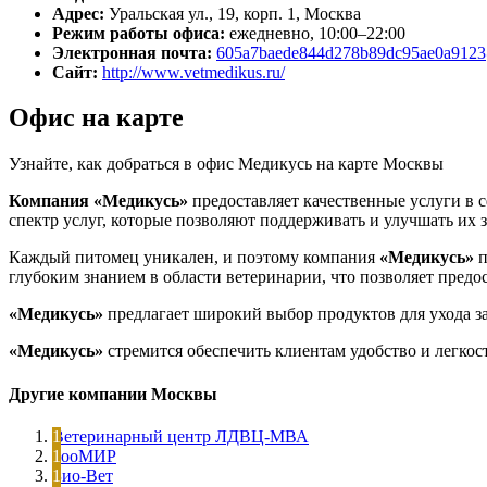
Адрес:
Уральская ул., 19, корп. 1, Москва
Режим работы офиса:
ежедневно, 10:00–22:00
Электронная почта:
605a7baede844d278b89dc95ae0a9123@
Сайт:
http://www.vetmedikus.ru/
Офис на карте
Узнайте, как добраться в офис Медикусь на карте Москвы
Компания «Медикусь»
предоставляет качественные услуги в с
спектр услуг, которые позволяют поддерживать и улучшать их з
Каждый питомец уникален, и поэтому компания
«Медикусь»
п
глубоким знанием в области ветеринарии, что позволяет предо
«Медикусь»
предлагает широкий выбор продуктов для ухода з
«Медикусь»
стремится обеспечить клиентам удобство и легкост
Другие компании Москвы
Ветеринарный центр ЛДВЦ-МВА
ЗооМИР
Био-Вет