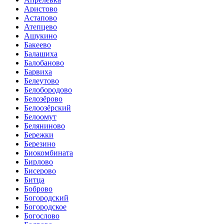
Аристово
Астапово
Атепцево
Ашукино
Бакеево
Балашиха
Балобаново
Барвиха
Белеутово
Белобородово
Белозёрово
Белоозёрский
Белоомут
Беляниново
Бережки
Березино
Биокомбината
Бирлово
Бисерово
Битца
Боброво
Богородский
Богородское
Богослово