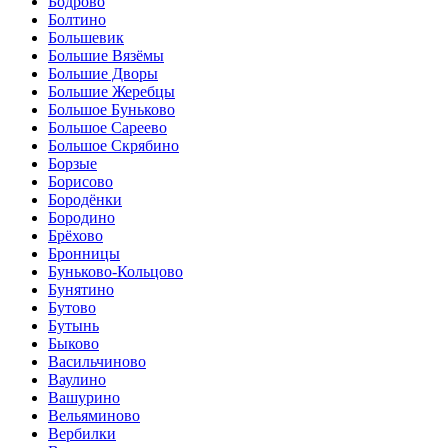
Бодрово
Болтино
Большевик
Большие Вязёмы
Большие Дворы
Большие Жеребцы
Большое Буньково
Большое Сареево
Большое Скрябино
Борзые
Борисово
Бородёнки
Бородино
Брёхово
Бронницы
Буньково-Кольцово
Бунятино
Бутово
Бутынь
Быково
Васильчиново
Ваулино
Вашурино
Вельяминово
Вербилки