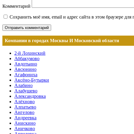
Комментарий
Сохранить моё имя, email и адрес сайта в этом браузере д
Компании в городах Москвы И Московской области
2-й Лохинский
Аббакумово
Авдотьино
Авсюнино
Агафониха
Аксёно-Бутырки
Алабино
Алабушево
Александровка
Алёхново
Алпатьево
Ангелово
Андреевка
Анискино
Аничково
Апрелевка