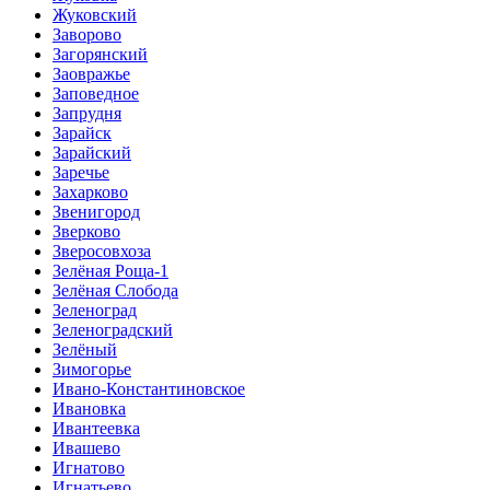
Жуковский
Заворово
Загорянский
Заовражье
Заповедное
Запрудня
Зарайск
Зарайский
Заречье
Захарково
Звенигород
Зверково
Зверосовхоза
Зелёная Роща-1
Зелёная Слобода
Зеленоград
Зеленоградский
Зелёный
Зимогорье
Ивано-Константиновское
Ивановка
Ивантеевка
Ивашево
Игнатово
Игнатьево