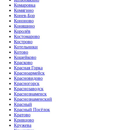
Комаровка
Комягино
Конев-Бор
Кононово
Коняшино
Королёв
Костомарово
Кострово
Котельники
Котово
Кощейково
Красково
Красная Горка
Красноармейск
Красновидово
Красногорск
Краснозаводск
Краснознаменск
Краснознаменский
Красный
Красный Посёлок
Кратово
Кривцово
Кружева