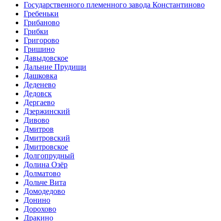
Государственного племенного завода Константиново
Гребеньки
Грибаново
Грибки
Григорово
Гришино
Давыдовское
Дальние Прудищи
Дашковка
Деденево
Дедовск
Дергаево
Дзержинский
Дивово
Дмитров
Дмитровский
Дмитровское
Долгопрудный
Долина Озёр
Долматово
Дольче Вита
Домодедово
Донино
Дорохово
Дракино