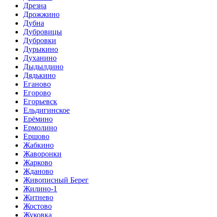
Дрезна
Дрожжино
Дубна
Дубровицы
Дубровки
Дурыкино
Духанино
Дыдылдино
Дядькино
Еганово
Егорово
Егорьевск
Ельдигинское
Ерёмино
Ермолино
Ершово
Жабкино
Жаворонки
Жарково
Жданово
Живописный Берег
Жилино-1
Житнево
Жостово
Жуковка