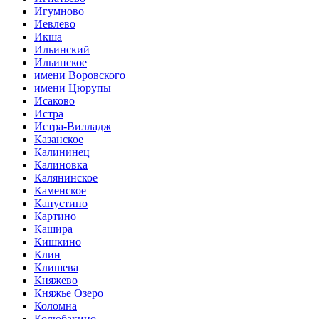
Игумново
Иевлево
Икша
Ильинский
Ильинское
имени Воровского
имени Цюрупы
Исаково
Истра
Истра-Вилладж
Казанское
Калининец
Калиновка
Калянинское
Каменское
Капустино
Картино
Кашира
Кишкино
Клин
Клишева
Княжево
Княжье Озеро
Коломна
Колюбакино