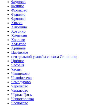
Федцово
Фенино
Фролково
Фрязино
Фряново
Химки
Хлюпино
Ховрино
Хомяково
Хорлово
Хотьково
Хрипань
Царёвское
центральной усадьбы совхоза Синичино
Цибино
Часовня
Часцы
Чашниково
Челобитьево
Чемодурово
Черепково
Черкизово
Чёрная Грязь
Черноголовка
Чесноково