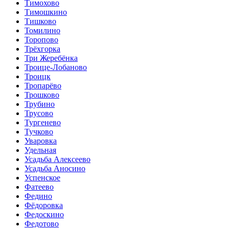
Тимохово
Тимошкино
Тишково
Томилино
Торопово
Трёхгорка
Три Жеребёнка
Троице-Лобаново
Троицк
Тропарёво
Трошково
Трубино
Трусово
Тургенево
Тучково
Уваровка
Удельная
Усадьба Алексеево
Усадьба Аносино
Успенское
Фатеево
Федино
Фёдоровка
Федоскино
Федотово