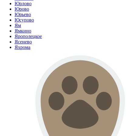
Юрлово
Юрово
Юрьево
Юсупово
Ям
Ямкино
Ярополецкое
Ясенево
Яхрома