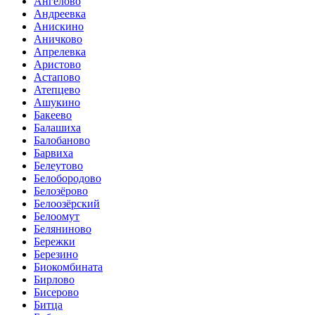
Ангелово
Андреевка
Анискино
Аничково
Апрелевка
Аристово
Астапово
Атепцево
Ашукино
Бакеево
Балашиха
Балобаново
Барвиха
Белеутово
Белобородово
Белозёрово
Белоозёрский
Белоомут
Беляниново
Бережки
Березино
Биокомбината
Бирлово
Бисерово
Битца