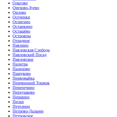
Ольгово
Орехово-Зуево
Орлово
Осеченки
Осоргино
Останкино
Осташёво
Островцы
Отрадное
Павлино
Павловская Слобода
Павловский Посад
Павловское
Палитра
Палихово
Пашуково
Первомайка
Перевицкий Торжок
Перепечино
Перхушково
Першино
Пески
Петелино
Петрово-Дальнее
Петровское