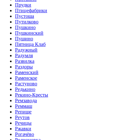
Прудки
Птицефабрики
Пустоша
Путилково
Пушкино
Пушкинский
Пущино
Пятница Клаб
Радужный
Радумля
Развилка
Раздоры
Раменский
Раменское
Растуново
Редькино
Рекино-Кресты
Ремзавода
Реммаш
Репище
Реутов
Речицы
Ржавки
Рогачёво
Родионовка