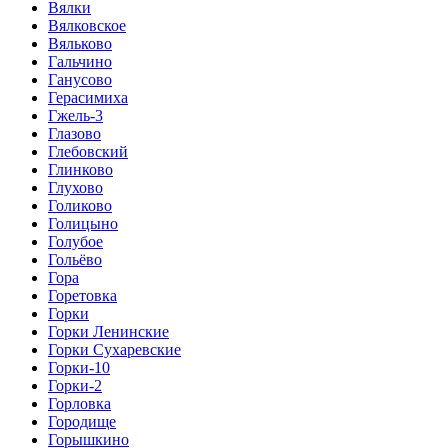
Вялки
Вялковское
Вяльково
Гальчино
Ганусово
Герасимиха
Гжель-3
Глазово
Глебовский
Глинково
Глухово
Голиково
Голицыно
Голубое
Гольёво
Гора
Горетовка
Горки
Горки Ленинские
Горки Сухаревские
Горки-10
Горки-2
Горловка
Городище
Горышкино