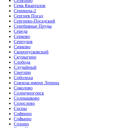
Селятино
Семь Кварталов
Сенницы-2
Сергиев Посад
Сергиево-Посадский
Серебряные Пруды
Середа
Серково
Серпухов
Сивково
Скоропусковский
Скурыгино
Слобода
Случайный
Снегири
Соболиха
Совхоза имени Ленина
Соколово
Солнечногорск
Солнышково
Солослово
Сосны
Софрино
Софьино
Сохино