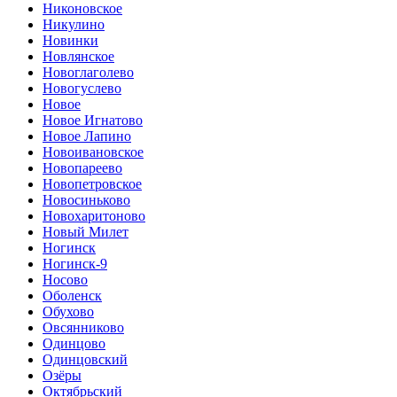
Никоновское
Никулино
Новинки
Новлянское
Новоглаголево
Новогуслево
Новое
Новое Игнатово
Новое Лапино
Новоивановское
Новопареево
Новопетровское
Новосиньково
Новохаритоново
Новый Милет
Ногинск
Ногинск-9
Носово
Оболенск
Обухово
Овсянниково
Одинцово
Одинцовский
Озёры
Октябрьский