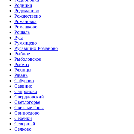
Родники
Родоманово
Рождествено
Романовка
Ромашково
Рошаль
Руза
Румянцево
Русавкино-Романово
Рыбное
Рыболовское
Рыбхоз
Рязанцы
Рязань
Сабурово
Саввино
Сапроново
Свердловский
Светлогорье
Светлые Горы
Свиноедово
Себенки
Северный
Селково