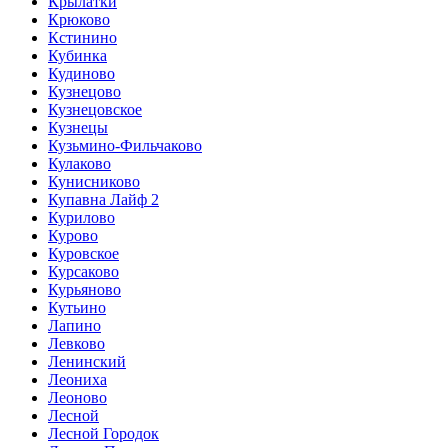
Крылатки
Крюково
Кстинино
Кубинка
Кудиново
Кузнецово
Кузнецовское
Кузнецы
Кузьмино-Фильчаково
Кулаково
Кунисниково
Купавна Лайф 2
Курилово
Курово
Куровское
Курсаково
Курьяново
Кутьино
Лапино
Левково
Ленинский
Леониха
Леоново
Лесной
Лесной Городок