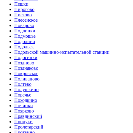
Пешки
Пирогово
Писково
Плесенское
Поварово
Подлипки
Подмошье
Подолино
Подольск
Подольской машинно-испытательной станции
Подосинки
Поздново
Поздняково
Покровское
Поливаново
Полтево
Полушкино
Поречье
Походкино
Починки
Поярково
Правдинский
Прилуки
Пролетарский
Протвино