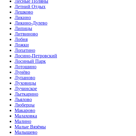
Лесные Поляны
Летний Отдых
Лешково
Ликино
Ликино-Дулево
Липицы
Литвиново
Лобня
Ложки
Лопатино
Лосино-Петровский
Лосиный Парк
Лотошино
Лунёво
Лупаново
Луховицы
Лучинское
Лыткарино
Льялово
Люберцы
Макарово
Малаховка
Малино
Малые Вязёмы
Малышево