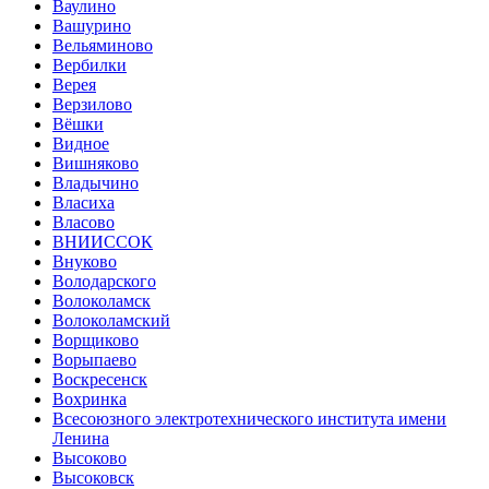
Ваулино
Вашурино
Вельяминово
Вербилки
Верея
Верзилово
Вёшки
Видное
Вишняково
Владычино
Власиха
Власово
ВНИИССОК
Внуково
Володарского
Волоколамск
Волоколамский
Ворщиково
Ворыпаево
Воскресенск
Вохринка
Всесоюзного электротехнического института имени
Ленина
Высоково
Высоковск