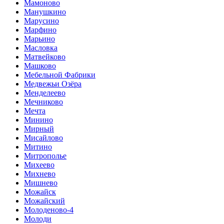
Мамоново
Манушкино
Марусино
Марфино
Марьино
Масловка
Матвейково
Машково
Мебельной Фабрики
Медвежьи Озёра
Менделеево
Мечниково
Мечта
Минино
Мирный
Мисайлово
Митино
Митрополье
Михеево
Михнево
Мишнево
Можайск
Можайский
Молоденово-4
Молоди