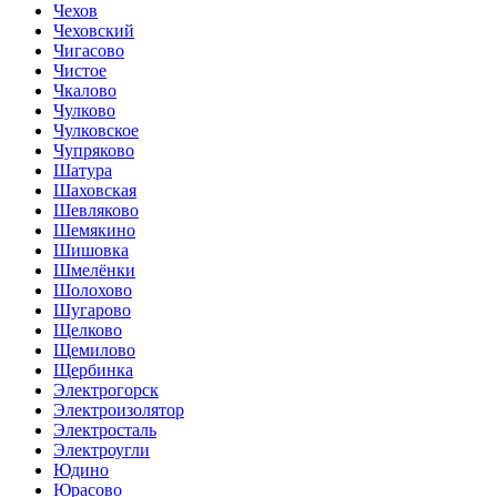
Чехов
Чеховский
Чигасово
Чистое
Чкалово
Чулково
Чулковское
Чупряково
Шатура
Шаховская
Шевляково
Шемякино
Шишовка
Шмелёнки
Шолохово
Шугарово
Щелково
Щемилово
Щербинка
Электрогорск
Электроизолятор
Электросталь
Электроугли
Юдино
Юрасово