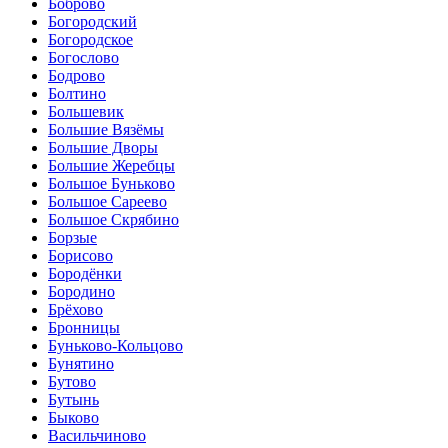
Боброво
Богородский
Богородское
Богослово
Бодрово
Болтино
Большевик
Большие Вязёмы
Большие Дворы
Большие Жеребцы
Большое Буньково
Большое Сареево
Большое Скрябино
Борзые
Борисово
Бородёнки
Бородино
Брёхово
Бронницы
Буньково-Кольцово
Бунятино
Бутово
Бутынь
Быково
Васильчиново