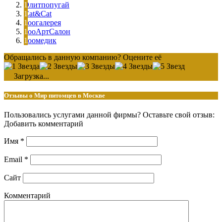
Элитпопугай
Cat&Cat
Зоогалерея
ЗооАртСалон
Зоомедик
Обращались в данную компанию? Оцените её
Загрузка...
Отзывы о Мир питомцев в Москве
Пользовались услугами данной фирмы? Оставьте свой отзыв:
Добавить комментарий
Имя
*
Email
*
Сайт
Комментарий