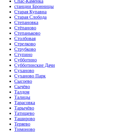
Спас-Каменка
станции Бронницы
Старая Купавна
Старая Слобода
Степановка
Стёпаново
Степаньково
Столбовая
Стрелково
Струбково
Ступино
Субботино
Субботинские Дачи
Суханово
Суханово Парк
Сысоево
Сычёво
Талдом
Талицы
Тарасовка
Тарычёво
Татищево
Таширово
Теряево
Тимоново