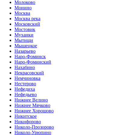
Молоково
Монино
Москва
Москва река
Московский
Мостовик
Муханки
Мытищи
Мышецкое
Назарьево
Наро-Фоминск
Наро-Фоминский
Нахабино
Некрасовский
Немчиновка
Нестерово
Нефедиха
Нефедьево
Нижнее Велино
Нижнее Мячково
Нижнее Хорошово
Никитское
Никифорово
Николо-Прозорово
Николо-Урюпино