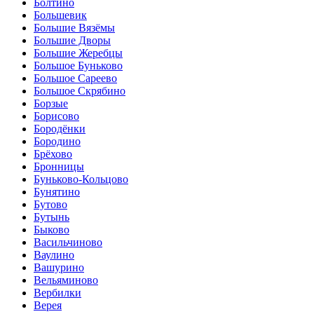
Болтино
Большевик
Большие Вязёмы
Большие Дворы
Большие Жеребцы
Большое Буньково
Большое Сареево
Большое Скрябино
Борзые
Борисово
Бородёнки
Бородино
Брёхово
Бронницы
Буньково-Кольцово
Бунятино
Бутово
Бутынь
Быково
Васильчиново
Ваулино
Вашурино
Вельяминово
Вербилки
Верея