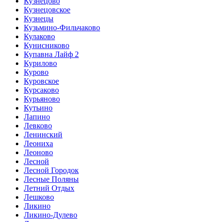
Кузнецово
Кузнецовское
Кузнецы
Кузьмино-Фильчаково
Кулаково
Кунисниково
Купавна Лайф 2
Курилово
Курово
Куровское
Курсаково
Курьяново
Кутьино
Лапино
Левково
Ленинский
Леониха
Леоново
Лесной
Лесной Городок
Лесные Поляны
Летний Отдых
Лешково
Ликино
Ликино-Дулево