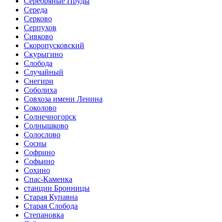
Серебряные Пруды
Середа
Серково
Серпухов
Сивково
Скоропусковский
Скурыгино
Слобода
Случайный
Снегири
Соболиха
Совхоза имени Ленина
Соколово
Солнечногорск
Солнышково
Солослово
Сосны
Софрино
Софьино
Сохино
Спас-Каменка
станции Бронницы
Старая Купавна
Старая Слобода
Степановка