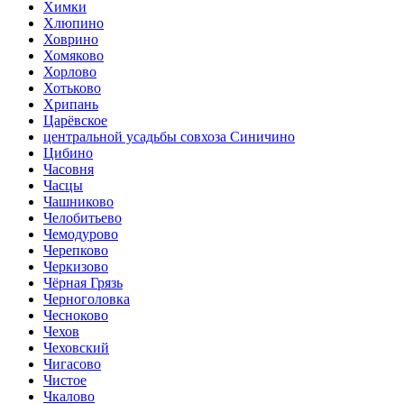
Химки
Хлюпино
Ховрино
Хомяково
Хорлово
Хотьково
Хрипань
Царёвское
центральной усадьбы совхоза Синичино
Цибино
Часовня
Часцы
Чашниково
Челобитьево
Чемодурово
Черепково
Черкизово
Чёрная Грязь
Черноголовка
Чесноково
Чехов
Чеховский
Чигасово
Чистое
Чкалово