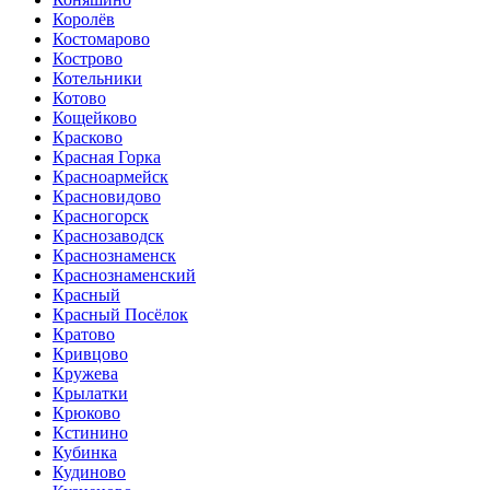
Королёв
Костомарово
Кострово
Котельники
Котово
Кощейково
Красково
Красная Горка
Красноармейск
Красновидово
Красногорск
Краснозаводск
Краснознаменск
Краснознаменский
Красный
Красный Посёлок
Кратово
Кривцово
Кружева
Крылатки
Крюково
Кстинино
Кубинка
Кудиново