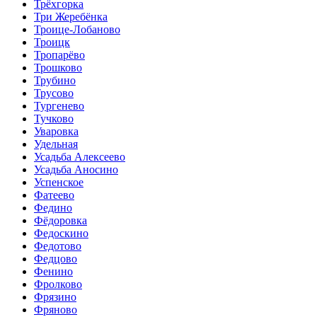
Трёхгорка
Три Жеребёнка
Троице-Лобаново
Троицк
Тропарёво
Трошково
Трубино
Трусово
Тургенево
Тучково
Уваровка
Удельная
Усадьба Алексеево
Усадьба Аносино
Успенское
Фатеево
Федино
Фёдоровка
Федоскино
Федотово
Федцово
Фенино
Фролково
Фрязино
Фряново