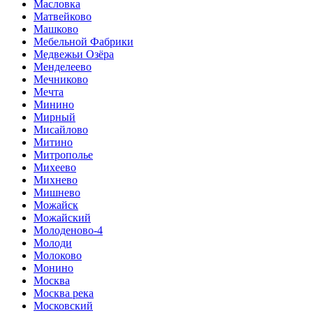
Масловка
Матвейково
Машково
Мебельной Фабрики
Медвежьи Озёра
Менделеево
Мечниково
Мечта
Минино
Мирный
Мисайлово
Митино
Митрополье
Михеево
Михнево
Мишнево
Можайск
Можайский
Молоденово-4
Молоди
Молоково
Монино
Москва
Москва река
Московский