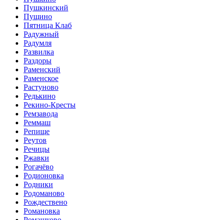
Пушкинский
Пущино
Пятница Клаб
Радужный
Радумля
Развилка
Раздоры
Раменский
Раменское
Растуново
Редькино
Рекино-Кресты
Ремзавода
Реммаш
Репище
Реутов
Речицы
Ржавки
Рогачёво
Родионовка
Родники
Родоманово
Рождествено
Романовка
Ромашково