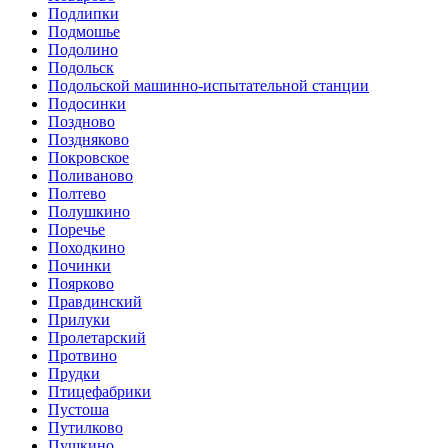
Подлипки
Подмошье
Подолино
Подольск
Подольской машинно-испытательной станции
Подосинки
Поздново
Поздняково
Покровское
Поливаново
Полтево
Полушкино
Поречье
Походкино
Починки
Поярково
Правдинский
Прилуки
Пролетарский
Протвино
Прудки
Птицефабрики
Пустоша
Путилково
Пушкино