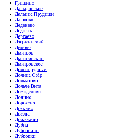
Гришино
Давыдовское
Дальние Прудищи
Дашковка
Деденево
Дедовск
Дергаево
Дзержинский
Дивово
Дмитров
Дмитровский
Дмитровское
Долгопрудный
Долина Озёр
Долматово
Дольче Вита
Домодедово
Донино
Дорохово
Дракино
Дрезна
Дрожжино
Дубна
Дубровицы
Дубровки