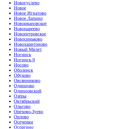
Новогуслево
Новое
Новое Игнатово
Новое Лапино
Новоивановское
Новопареево
Новопетровское
Новосиньково
Новохаритоново
Новый Милет
Ногинск
Ногинск-9
Носово
Оболенск
Обухово
Овсянниково
Одинцово
Одинцовский
Озёры
Октябрьский
Ольгово
Орехово-Зуево
Орлово
Осеченки
Осоргино