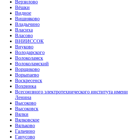
Верзилово
Вёшки
Видное
Вишняково
Владычино
Власиха
Власово
ВНИИССОК
Внуково
Володарского
Волоколамск
Волоколамский
Ворщиково
Ворыпаево
Воскресенск
Вохринка
Всесоюзного электротехнического института имени
Ленина
Высоково
Высоковск
Вялки
Вялковское
Вяльково
Гальчино
Ганусово