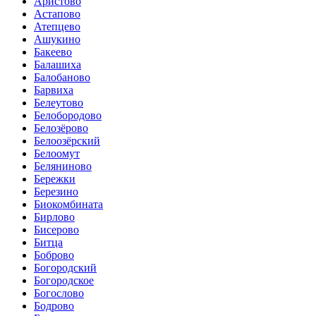
Аристово
Астапово
Атепцево
Ашукино
Бакеево
Балашиха
Балобаново
Барвиха
Белеутово
Белобородово
Белозёрово
Белоозёрский
Белоомут
Беляниново
Бережки
Березино
Биокомбината
Бирлово
Бисерово
Битца
Боброво
Богородский
Богородское
Богослово
Бодрово