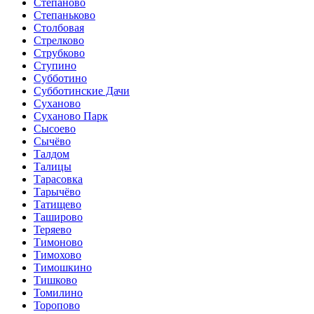
Стёпаново
Степаньково
Столбовая
Стрелково
Струбково
Ступино
Субботино
Субботинские Дачи
Суханово
Суханово Парк
Сысоево
Сычёво
Талдом
Талицы
Тарасовка
Тарычёво
Татищево
Таширово
Теряево
Тимоново
Тимохово
Тимошкино
Тишково
Томилино
Торопово