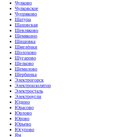
Чулково
Чулковское
Чупряково
Шатура
Шаховская
Шевляково
Шемякино
Шишовка
Шмелёнки
Шолохово
Шугарово
Щелково
Щемилово
Щербинка
Электрогорск
Электроизолятор
Электросталь
Электроугли
Юдино
Юрасово
Юрлово
Юрово
Юрьево
Юсупово
Ям