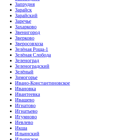
Запрудня
Зарайск
Зарайский
Заречье
Захарково
Звенигород
Зверково
Зверосовхоза
Зелёная Роща-1
Зелёная Слобода
Зеленоград
Зеленоградский
Зелёный
Зимогорье
Ивано-Константиновское
Ивановка
Ивантеевка
Ивашево
Игнатово
Игнатьево
Игумново
Иевлево
Икша
Ильинский
Ильинское