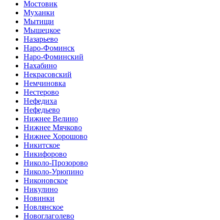
Мостовик
Муханки
Мытищи
Мышецкое
Назарьево
Наро-Фоминск
Наро-Фоминский
Нахабино
Некрасовский
Немчиновка
Нестерово
Нефедиха
Нефедьево
Нижнее Велино
Нижнее Мячково
Нижнее Хорошово
Никитское
Никифорово
Николо-Прозорово
Николо-Урюпино
Никоновское
Никулино
Новинки
Новлянское
Новоглаголево