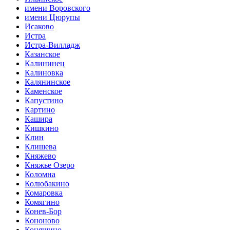
имени Воровского
имени Цюрупы
Исаково
Истра
Истра-Вилладж
Казанское
Калининец
Калиновка
Калянинское
Каменское
Капустино
Картино
Кашира
Кишкино
Клин
Клишева
Княжево
Княжье Озеро
Коломна
Колюбакино
Комаровка
Комягино
Конев-Бор
Кононово
Коняшино