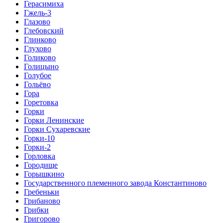
Герасимиха
Гжель-3
Глазово
Глебовский
Глинково
Глухово
Голиково
Голицыно
Голубое
Гольёво
Гора
Горетовка
Горки
Горки Ленинские
Горки Сухаревские
Горки-10
Горки-2
Горловка
Городище
Горышкино
Государственного племенного завода Константиново
Гребеньки
Грибаново
Грибки
Григорово