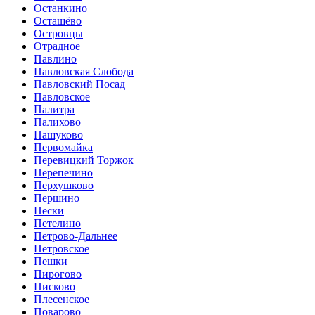
Останкино
Осташёво
Островцы
Отрадное
Павлино
Павловская Слобода
Павловский Посад
Павловское
Палитра
Палихово
Пашуково
Первомайка
Перевицкий Торжок
Перепечино
Перхушково
Першино
Пески
Петелино
Петрово-Дальнее
Петровское
Пешки
Пирогово
Писково
Плесенское
Поварово