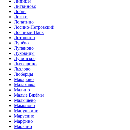
Липицы
Литвиново
Лобня
Ложки
Лопатино
Лосино-Петровский
Лосиный Парк
Лотошино
Лунёво
Лупаново
Луховицы
Лучинское
Лыткарино
Льялово
Люберцы
Макарово
Малаховка
Малино
Малые Вязёмы
Малышево
Мамоново
Манушкино
Марусино
Марфино
Марьино