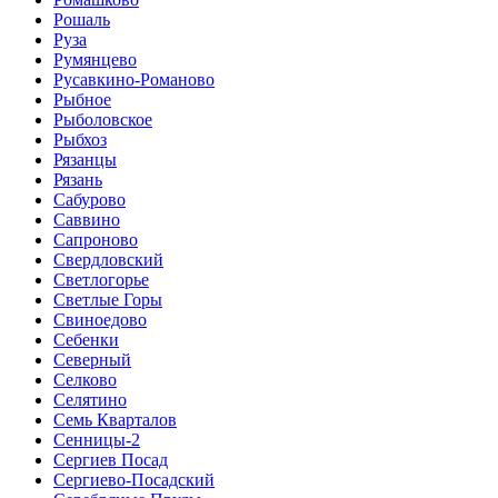
Рошаль
Руза
Румянцево
Русавкино-Романово
Рыбное
Рыболовское
Рыбхоз
Рязанцы
Рязань
Сабурово
Саввино
Сапроново
Свердловский
Светлогорье
Светлые Горы
Свиноедово
Себенки
Северный
Селково
Селятино
Семь Кварталов
Сенницы-2
Сергиев Посад
Сергиево-Посадский