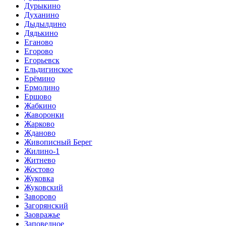
Дурыкино
Духанино
Дыдылдино
Дядькино
Еганово
Егорово
Егорьевск
Ельдигинское
Ерёмино
Ермолино
Ершово
Жабкино
Жаворонки
Жарково
Жданово
Живописный Берег
Жилино-1
Житнево
Жостово
Жуковка
Жуковский
Заворово
Загорянский
Заовражье
Заповедное