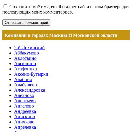
Сохранить моё имя, email и адрес сайта в этом браузере для
последующих моих комментариев.
Компании в городах Москвы И Московской области
2-й Лохинский
Аббакумово
Авдотьино
Авсюнино
Агафониха
Аксёно-Бутырки
Алабино
Алабушево
Александровка
Алёхново
Алпатьево
Ангелово
Андреевка
Анискино
Аничково
Апрелевка