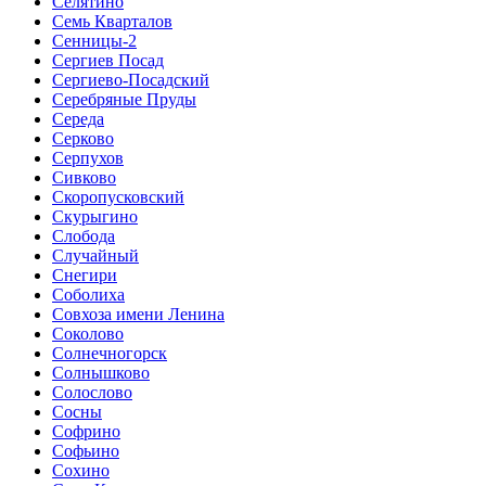
Селятино
Семь Кварталов
Сенницы-2
Сергиев Посад
Сергиево-Посадский
Серебряные Пруды
Середа
Серково
Серпухов
Сивково
Скоропусковский
Скурыгино
Слобода
Случайный
Снегири
Соболиха
Совхоза имени Ленина
Соколово
Солнечногорск
Солнышково
Солослово
Сосны
Софрино
Софьино
Сохино