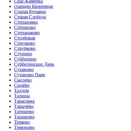
Спас-Каменка
станции Бронницы
Старая Купавна
Старая Слобода
Степановка
Стёпаново
Степаньково
Столбовая
Стрелково
Струбково
Ступино
Субботино
Субботинские Дачи
Суханово
Суханово Парк
Сысоево
Сычёво
Талдом
Талицы
Тарасовка
Тарычёво
Татищево
Таширово
Теряево
Тимоново