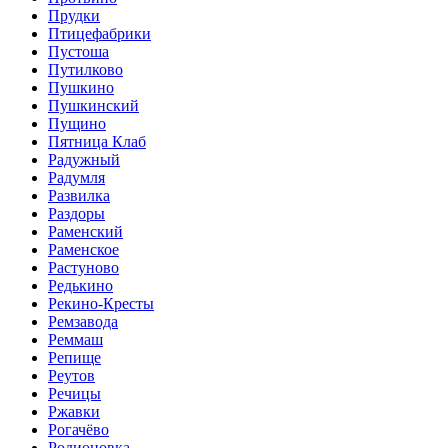
Прудки
Птицефабрики
Пустоша
Путилково
Пушкино
Пушкинский
Пущино
Пятница Клаб
Радужный
Радумля
Развилка
Раздоры
Раменский
Раменское
Растуново
Редькино
Рекино-Кресты
Ремзавода
Реммаш
Репище
Реутов
Речицы
Ржавки
Рогачёво
Родионовка