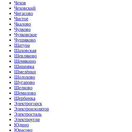
Чехов
Чеховский
Чигасово
Чистое
Чкалово
Чулково
Чулковское
Чупряково
Шатура
Шаховская
Шевляково
Шемякино
Шишовка
Шмелёнки
Шолохово
Шугарово
Щелково
Щемилово
Щербинка
Электрогорск
Электроизолятор
Электросталь
Электроугли
Юдино
Юрасово