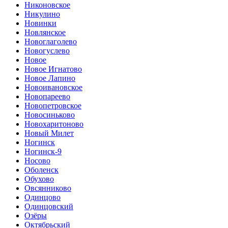
Никоновское
Никулино
Новинки
Новлянское
Новоглаголево
Новогуслево
Новое
Новое Игнатово
Новое Лапино
Новоивановское
Новопареево
Новопетровское
Новосиньково
Новохаритоново
Новый Милет
Ногинск
Ногинск-9
Носово
Оболенск
Обухово
Овсянниково
Одинцово
Одинцовский
Озёры
Октябрьский