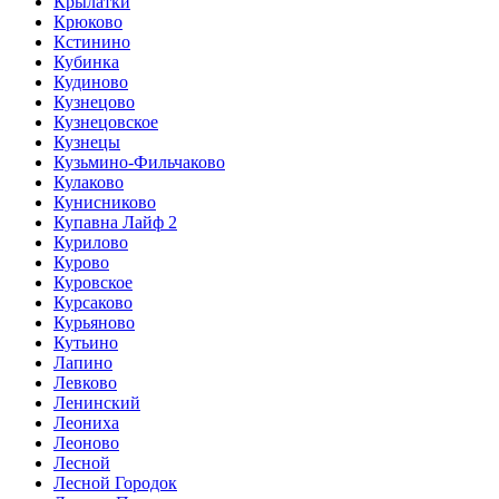
Крылатки
Крюково
Кстинино
Кубинка
Кудиново
Кузнецово
Кузнецовское
Кузнецы
Кузьмино-Фильчаково
Кулаково
Кунисниково
Купавна Лайф 2
Курилово
Курово
Куровское
Курсаково
Курьяново
Кутьино
Лапино
Левково
Ленинский
Леониха
Леоново
Лесной
Лесной Городок