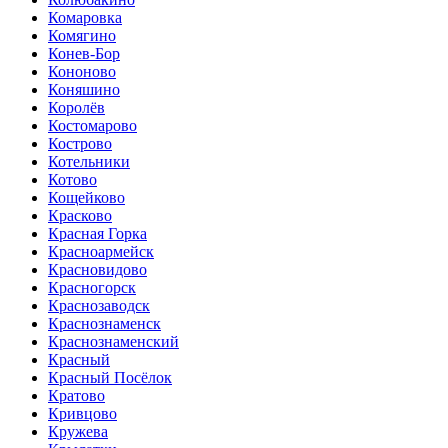
Комаровка
Комягино
Конев-Бор
Кононово
Коняшино
Королёв
Костомарово
Кострово
Котельники
Котово
Кощейково
Красково
Красная Горка
Красноармейск
Красновидово
Красногорск
Краснозаводск
Краснознаменск
Краснознаменский
Красный
Красный Посёлок
Кратово
Кривцово
Кружева