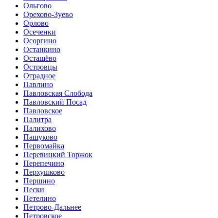
Ольгово
Орехово-Зуево
Орлово
Осеченки
Осоргино
Останкино
Осташёво
Островцы
Отрадное
Павлино
Павловская Слобода
Павловский Посад
Павловское
Палитра
Палихово
Пашуково
Первомайка
Перевицкий Торжок
Перепечино
Перхушково
Першино
Пески
Петелино
Петрово-Дальнее
Петровское