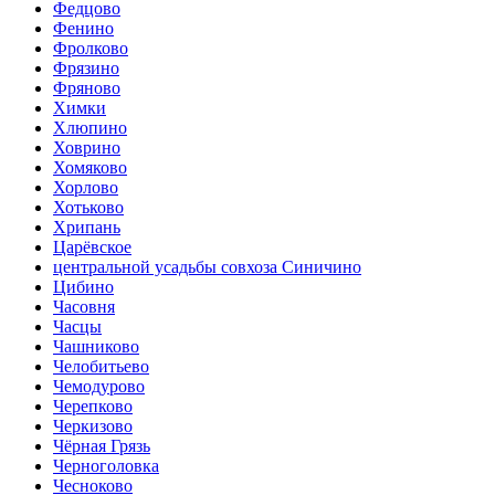
Федцово
Фенино
Фролково
Фрязино
Фряново
Химки
Хлюпино
Ховрино
Хомяково
Хорлово
Хотьково
Хрипань
Царёвское
центральной усадьбы совхоза Синичино
Цибино
Часовня
Часцы
Чашниково
Челобитьево
Чемодурово
Черепково
Черкизово
Чёрная Грязь
Черноголовка
Чесноково