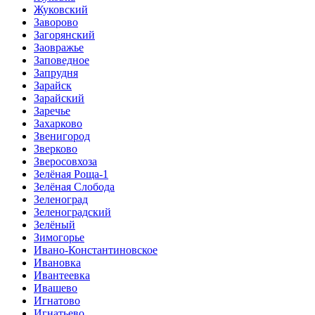
Жуковский
Заворово
Загорянский
Заовражье
Заповедное
Запрудня
Зарайск
Зарайский
Заречье
Захарково
Звенигород
Зверково
Зверосовхоза
Зелёная Роща-1
Зелёная Слобода
Зеленоград
Зеленоградский
Зелёный
Зимогорье
Ивано-Константиновское
Ивановка
Ивантеевка
Ивашево
Игнатово
Игнатьево