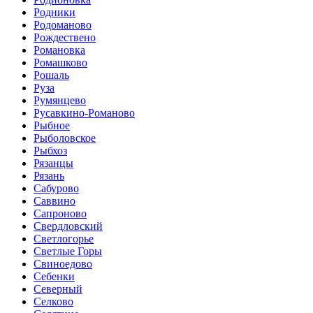
Родники
Родоманово
Рождествено
Романовка
Ромашково
Рошаль
Руза
Румянцево
Русавкино-Романово
Рыбное
Рыболовское
Рыбхоз
Рязанцы
Рязань
Сабурово
Саввино
Сапроново
Свердловский
Светлогорье
Светлые Горы
Свиноедово
Себенки
Северный
Селково