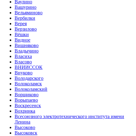
Ваулино
Вашурино
Вельяминово
Вербилки
Верея
Верзилово
Вёшки
Видное
Вишняково
Владычино
Власиха
Власово
ВНИИССОК
Внуково
Володарского
Волоколамск
Волоколамский
Ворщиково
Ворыпаево
Воскресенск
Вохринка
Всесоюзного электротехнического института имени
Ленина
Высоково
Высоковск