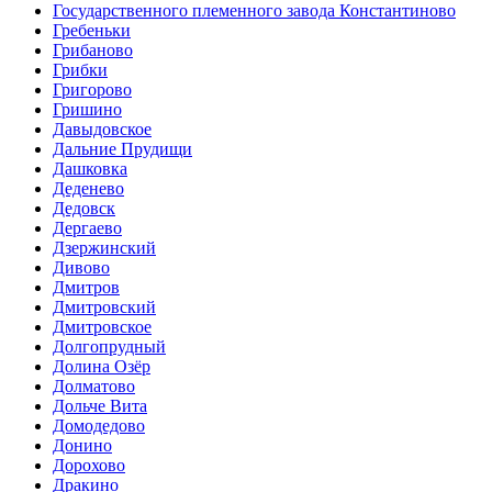
Государственного племенного завода Константиново
Гребеньки
Грибаново
Грибки
Григорово
Гришино
Давыдовское
Дальние Прудищи
Дашковка
Деденево
Дедовск
Дергаево
Дзержинский
Дивово
Дмитров
Дмитровский
Дмитровское
Долгопрудный
Долина Озёр
Долматово
Дольче Вита
Домодедово
Донино
Дорохово
Дракино