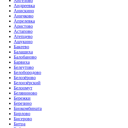
Ангелово
Андреевка
Анискино
Аничково
Апрелевка
Аристово
Астапово
Атепцево
Ашукино
Бакеево
Балашиха
Балобаново
Барвиха
Белеутово
Белобородово
Белозёрово
Белоозёрский
Белоомут
Беляниново
Бережки
Березино
Биокомбината
Бирлово
Бисерово
Битца