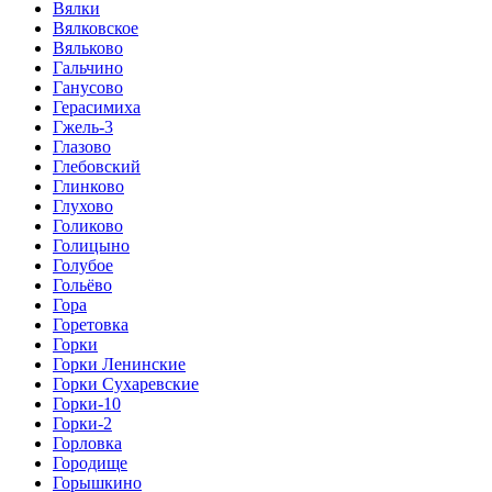
Вялки
Вялковское
Вяльково
Гальчино
Ганусово
Герасимиха
Гжель-3
Глазово
Глебовский
Глинково
Глухово
Голиково
Голицыно
Голубое
Гольёво
Гора
Горетовка
Горки
Горки Ленинские
Горки Сухаревские
Горки-10
Горки-2
Горловка
Городище
Горышкино