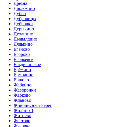
Дрезна
Дрожжино
Дубна
Дубровицы
Дубровки
Дурыкино
Духанино
Дыдылдино
Дядькино
Еганово
Егорово
Егорьевск
Ельдигинское
Ерёмино
Ермолино
Ершово
Жабкино
Жаворонки
Жарково
Жданово
Живописный Берег
Жилино-1
Житнево
Жостово
Жуковка