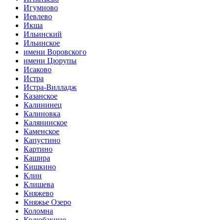
Игумново
Иевлево
Икша
Ильинский
Ильинское
имени Воровского
имени Цюрупы
Исаково
Истра
Истра-Вилладж
Казанское
Калининец
Калиновка
Калянинское
Каменское
Капустино
Картино
Кашира
Кишкино
Клин
Клишева
Княжево
Княжье Озеро
Коломна
Колюбакино