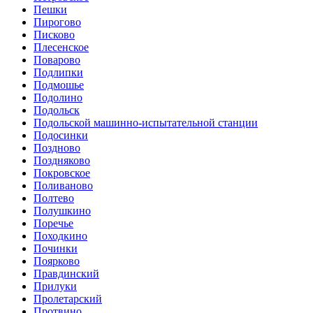
Пешки
Пирогово
Писково
Плесенское
Поварово
Подлипки
Подмошье
Подолино
Подольск
Подольской машинно-испытательной станции
Подосинки
Поздново
Поздняково
Покровское
Поливаново
Полтево
Полушкино
Поречье
Походкино
Починки
Поярково
Правдинский
Прилуки
Пролетарский
Протвино