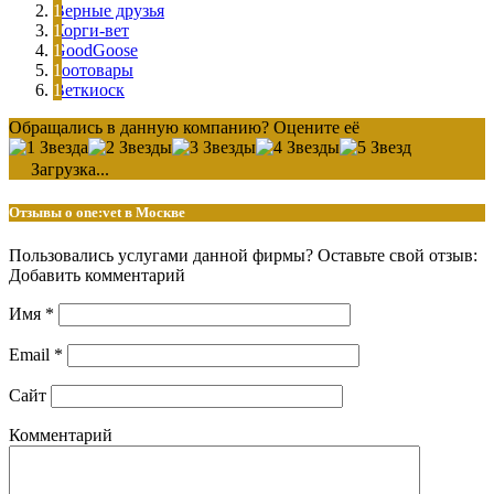
Верные друзья
Корги-вет
GoodGoose
Зоотовары
Веткиоск
Обращались в данную компанию? Оцените её
Загрузка...
Отзывы о one:vet в Москве
Пользовались услугами данной фирмы? Оставьте свой отзыв:
Добавить комментарий
Имя
*
Email
*
Сайт
Комментарий