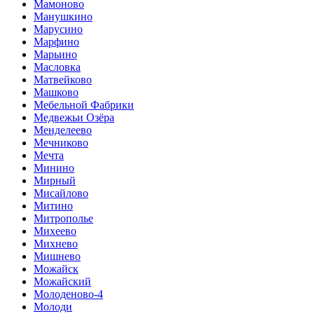
Мамоново
Манушкино
Марусино
Марфино
Марьино
Масловка
Матвейково
Машково
Мебельной Фабрики
Медвежьи Озёра
Менделеево
Мечниково
Мечта
Минино
Мирный
Мисайлово
Митино
Митрополье
Михеево
Михнево
Мишнево
Можайск
Можайский
Молоденово-4
Молоди