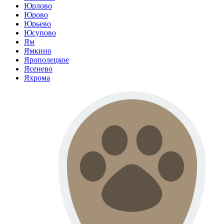
Юрлово
Юрово
Юрьево
Юсупово
Ям
Ямкино
Ярополецкое
Ясенево
Яхрома