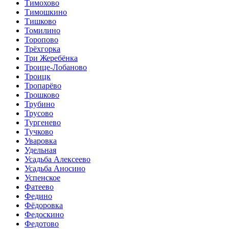
Тимохово
Тимошкино
Тишково
Томилино
Торопово
Трёхгорка
Три Жеребёнка
Троице-Лобаново
Троицк
Тропарёво
Трошково
Трубино
Трусово
Тургенево
Тучково
Уваровка
Удельная
Усадьба Алексеево
Усадьба Аносино
Успенское
Фатеево
Федино
Фёдоровка
Федоскино
Федотово