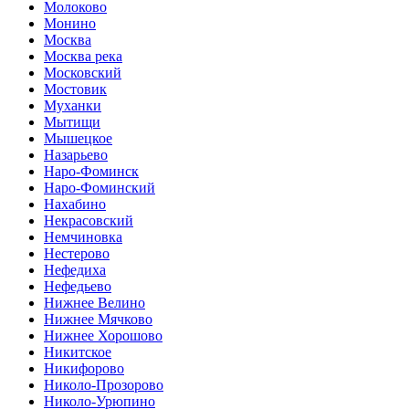
Молоково
Монино
Москва
Москва река
Московский
Мостовик
Муханки
Мытищи
Мышецкое
Назарьево
Наро-Фоминск
Наро-Фоминский
Нахабино
Некрасовский
Немчиновка
Нестерово
Нефедиха
Нефедьево
Нижнее Велино
Нижнее Мячково
Нижнее Хорошово
Никитское
Никифорово
Николо-Прозорово
Николо-Урюпино