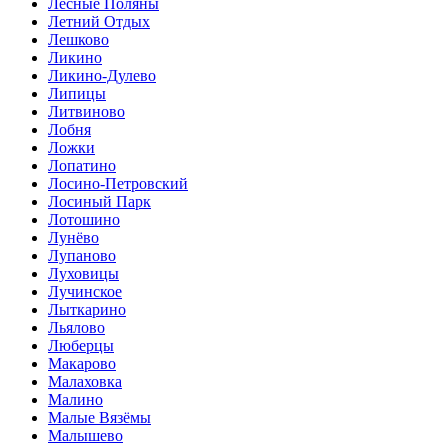
Лесные Поляны
Летний Отдых
Лешково
Ликино
Ликино-Дулево
Липицы
Литвиново
Лобня
Ложки
Лопатино
Лосино-Петровский
Лосиный Парк
Лотошино
Лунёво
Лупаново
Луховицы
Лучинское
Лыткарино
Льялово
Люберцы
Макарово
Малаховка
Малино
Малые Вязёмы
Малышево