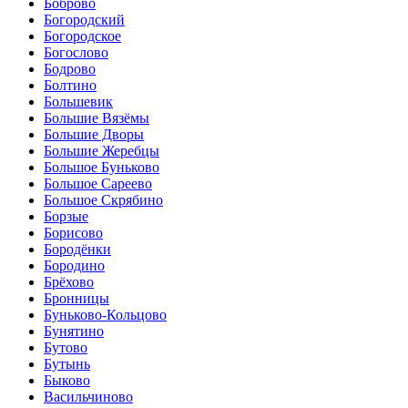
Боброво
Богородский
Богородское
Богослово
Бодрово
Болтино
Большевик
Большие Вязёмы
Большие Дворы
Большие Жеребцы
Большое Буньково
Большое Сареево
Большое Скрябино
Борзые
Борисово
Бородёнки
Бородино
Брёхово
Бронницы
Буньково-Кольцово
Бунятино
Бутово
Бутынь
Быково
Васильчиново