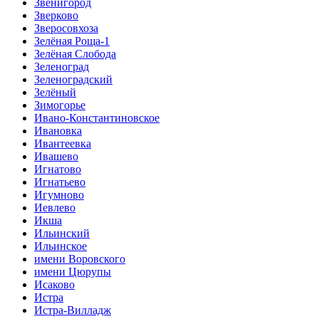
Звенигород
Зверково
Зверосовхоза
Зелёная Роща-1
Зелёная Слобода
Зеленоград
Зеленоградский
Зелёный
Зимогорье
Ивано-Константиновское
Ивановка
Ивантеевка
Ивашево
Игнатово
Игнатьево
Игумново
Иевлево
Икша
Ильинский
Ильинское
имени Воровского
имени Цюрупы
Исаково
Истра
Истра-Вилладж