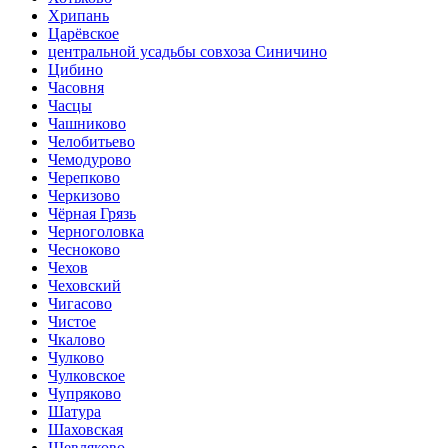
Хрипань
Царёвское
центральной усадьбы совхоза Синичино
Цибино
Часовня
Часцы
Чашниково
Челобитьево
Чемодурово
Черепково
Черкизово
Чёрная Грязь
Черноголовка
Чесноково
Чехов
Чеховский
Чигасово
Чистое
Чкалово
Чулково
Чулковское
Чупряково
Шатура
Шаховская
Шевляково