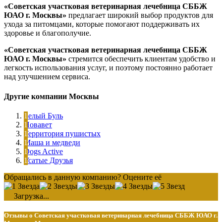
«Советская участковая ветеринарная лечебница СББЖ
ЮАО г. Москвы»
предлагает широкий выбор продуктов для
ухода за питомцами, которые помогают поддерживать их
здоровье и благополучие.
«Советская участковая ветеринарная лечебница СББЖ
ЮАО г. Москвы»
стремится обеспечить клиентам удобство и
легкость использования услуг, и поэтому постоянно работает
над улучшением сервиса.
Другие компании Москвы
Белый Буль
Новавет
Территория пушистых
Маша и медведи
Dogs Active
Усатые Друзья
Обращались в данную компанию? Оцените её
Загрузка...
Отзывы о Советская участковая ветеринарная лечебница СББЖ ЮАО г.