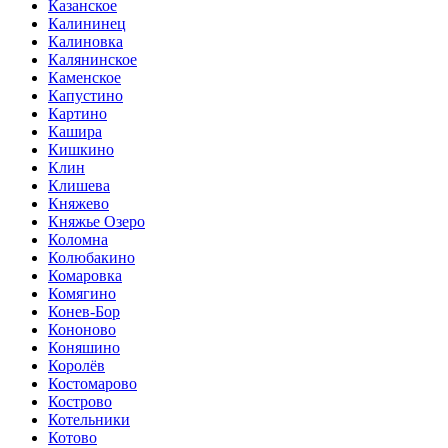
Казанское
Калининец
Калиновка
Калянинское
Каменское
Капустино
Картино
Кашира
Кишкино
Клин
Клишева
Княжево
Княжье Озеро
Коломна
Колюбакино
Комаровка
Комягино
Конев-Бор
Кононово
Коняшино
Королёв
Костомарово
Кострово
Котельники
Котово