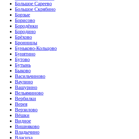
Большое Сареево
Большое Скрябино
Борзые
Борисово
Бородёнки
Бородино
Брёхово
Бронницы
Буньково-Кольцово
Бунятино
Бутово
Бутынь
Быково
Васильчиново
Ваулино
Вашурино
Вельяминово
Вербилки
Верея
Верзилово
Вёшки
Видное
Вишняково
Владычино
Власиха