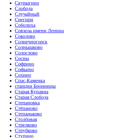
Скурыгино
Слобода
Случайный
Снегири
Соболиха
Совхоза имени Ленина
Соколово
Солнечногорск
Солнышково
Солослово
Сосны
Софрино
Софьино
Сохино
Спас-Каменка
станции Бронницы
Старая Купавна
Старая Слобода
Степановка
Стёпаново
Степаньково
Столбовая
Стрелково
Струбково
Ступино