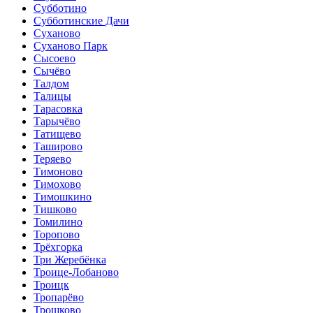
Субботино
Субботинские Дачи
Суханово
Суханово Парк
Сысоево
Сычёво
Талдом
Талицы
Тарасовка
Тарычёво
Татищево
Таширово
Теряево
Тимоново
Тимохово
Тимошкино
Тишково
Томилино
Торопово
Трёхгорка
Три Жеребёнка
Троице-Лобаново
Троицк
Тропарёво
Трошково