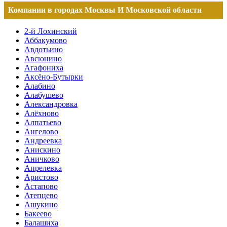
Компании в городах Москвы И Московской области
2-й Лохинский
Аббакумово
Авдотьино
Авсюнино
Агафониха
Аксёно-Бутырки
Алабино
Алабушево
Александровка
Алёхново
Алпатьево
Ангелово
Андреевка
Анискино
Аничково
Апрелевка
Аристово
Астапово
Атепцево
Ашукино
Бакеево
Балашиха