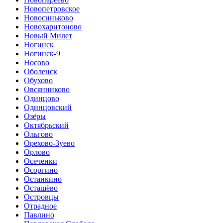
Новопетровское
Новосиньково
Новохаритоново
Новый Милет
Ногинск
Ногинск-9
Носово
Оболенск
Обухово
Овсянниково
Одинцово
Одинцовский
Озёры
Октябрьский
Ольгово
Орехово-Зуево
Орлово
Осеченки
Осоргино
Останкино
Осташёво
Островцы
Отрадное
Павлино