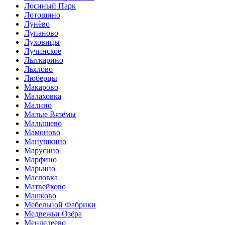
Лосиный Парк
Лотошино
Лунёво
Лупаново
Луховицы
Лучинское
Лыткарино
Льялово
Люберцы
Макарово
Малаховка
Малино
Малые Вязёмы
Малышево
Мамоново
Манушкино
Марусино
Марфино
Марьино
Масловка
Матвейково
Машково
Мебельной Фабрики
Медвежьи Озёра
Менделеево