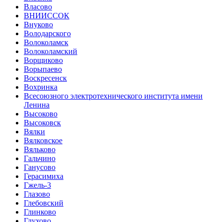
Власово
ВНИИССОК
Внуково
Володарского
Волоколамск
Волоколамский
Ворщиково
Ворыпаево
Воскресенск
Вохринка
Всесоюзного электротехнического института имени
Ленина
Высоково
Высоковск
Вялки
Вялковское
Вяльково
Гальчино
Ганусово
Герасимиха
Гжель-3
Глазово
Глебовский
Глинково
Глухово