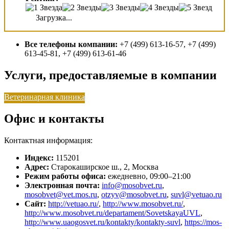
Загрузка...
Все телефоны компании:
+7 (499) 613-16-57, +7 (499)
613-45-81, +7 (499) 613-61-46
Услуги, предоставляемые в компании
Ветеринарная клиника
Офис и контакты
Контактная информация:
Индекс:
115201
Адрес:
Старокаширское ш., 2, Москва
Режим работы офиса:
ежедневно, 09:00–21:00
Электронная почта:
info@mosobvet.ru
,
mosobvet@vet.mos.ru
,
otzyv@mosobvet.ru
,
suvl@vetuao.ru
Сайт:
http://vetuao.ru/
,
http://www.mosobvet.ru/
,
http://www.mosobvet.ru/departament/SovetskayaUVL
,
http://www.uaogosvet.ru/kontakty/kontakty-suvl
,
https://mos-