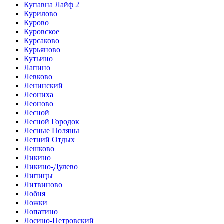
Купавна Лайф 2
Курилово
Курово
Куровское
Курсаково
Курьяново
Кутьино
Лапино
Левково
Ленинский
Леониха
Леоново
Лесной
Лесной Городок
Лесные Поляны
Летний Отдых
Лешково
Ликино
Ликино-Дулево
Липицы
Литвиново
Лобня
Ложки
Лопатино
Лосино-Петровский