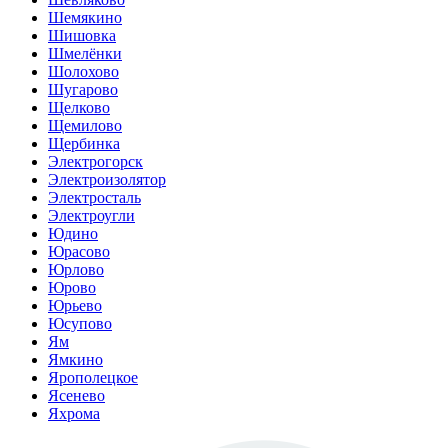
Шемякино
Шишовка
Шмелёнки
Шолохово
Шугарово
Щелково
Щемилово
Щербинка
Электрогорск
Электроизолятор
Электросталь
Электроугли
Юдино
Юрасово
Юрлово
Юрово
Юрьево
Юсупово
Ям
Ямкино
Ярополецкое
Ясенево
Яхрома