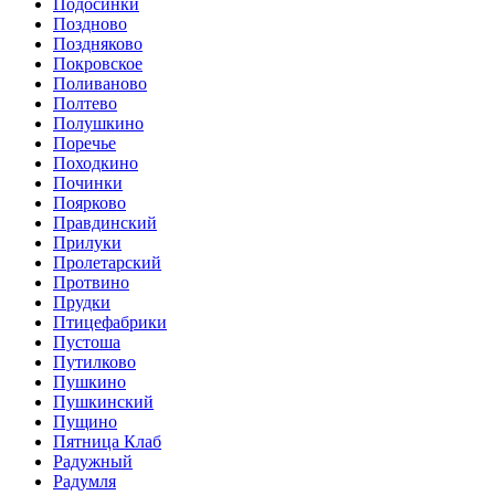
Подосинки
Поздново
Поздняково
Покровское
Поливаново
Полтево
Полушкино
Поречье
Походкино
Починки
Поярково
Правдинский
Прилуки
Пролетарский
Протвино
Прудки
Птицефабрики
Пустоша
Путилково
Пушкино
Пушкинский
Пущино
Пятница Клаб
Радужный
Радумля