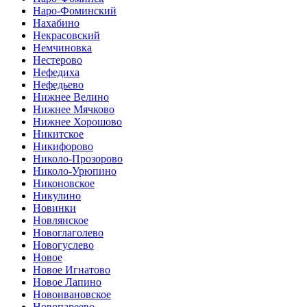
Наро-Фоминский
Нахабино
Некрасовский
Немчиновка
Нестерово
Нефедиха
Нефедьево
Нижнее Велино
Нижнее Мячково
Нижнее Хорошово
Никитское
Никифорово
Николо-Прозорово
Николо-Урюпино
Никоновское
Никулино
Новинки
Новлянское
Новоглаголево
Новогуслево
Новое
Новое Игнатово
Новое Лапино
Новоивановское
Новопареево