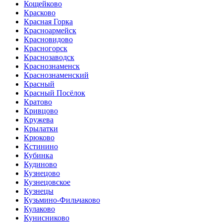
Кощейково
Красково
Красная Горка
Красноармейск
Красновидово
Красногорск
Краснозаводск
Краснознаменск
Краснознаменский
Красный
Красный Посёлок
Кратово
Кривцово
Кружева
Крылатки
Крюково
Кстинино
Кубинка
Кудиново
Кузнецово
Кузнецовское
Кузнецы
Кузьмино-Фильчаково
Кулаково
Кунисниково