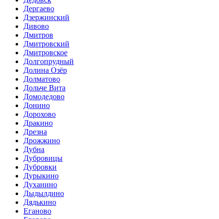
Дергаево
Дзержинский
Дивово
Дмитров
Дмитровский
Дмитровское
Долгопрудный
Долина Озёр
Долматово
Дольче Вита
Домодедово
Донино
Дорохово
Дракино
Дрезна
Дрожжино
Дубна
Дубровицы
Дубровки
Дурыкино
Духанино
Дыдылдино
Дядькино
Еганово