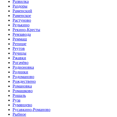
Развилка
Раздоры
Раменский
Раменское
Растуново
Редькино
Рекино-Кресты
Ремзавода
Реммаш
Репище
Реутов
Речицы
Ржавки
Рогачёво
Родионовка
Родники
Родоманово
Рождествено
Романовка
Ромашково
Рошаль
Руза
Румянцево
Русавкино-Романово
Рыбное