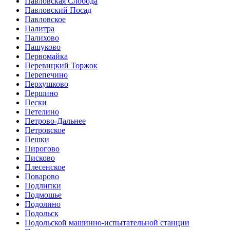
Павловская Слобода
Павловский Посад
Павловское
Палитра
Палихово
Пашуково
Первомайка
Перевицкий Торжок
Перепечино
Перхушково
Першино
Пески
Петелино
Петрово-Дальнее
Петровское
Пешки
Пирогово
Писково
Плесенское
Поварово
Подлипки
Подмошье
Подолино
Подольск
Подольской машинно-испытательной станции