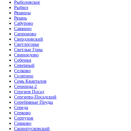
Рыболовское
Рыбхоз
Рязанцы
Рязань
Сабурово
Саввино
Сапроново
Свердловский
Светлогорье
Светлые Горы
Свиноедово
Себенки
Северный
Селково
Селятино
Семь Кварталов
Сенницы-2
Сергиев Посад
Сергиево-Посадский
Серебряные Пруды
Середа
Серково
Серпухов
Сивково
Скоропусковский