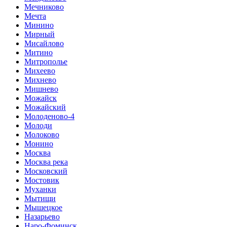
Мечниково
Мечта
Минино
Мирный
Мисайлово
Митино
Митрополье
Михеево
Михнево
Мишнево
Можайск
Можайский
Молоденово-4
Молоди
Молоково
Монино
Москва
Москва река
Московский
Мостовик
Муханки
Мытищи
Мышецкое
Назарьево
Наро-Фоминск