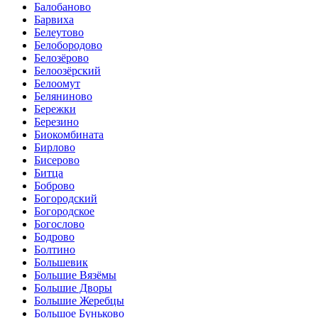
Балобаново
Барвиха
Белеутово
Белобородово
Белозёрово
Белоозёрский
Белоомут
Беляниново
Бережки
Березино
Биокомбината
Бирлово
Бисерово
Битца
Боброво
Богородский
Богородское
Богослово
Бодрово
Болтино
Большевик
Большие Вязёмы
Большие Дворы
Большие Жеребцы
Большое Буньково