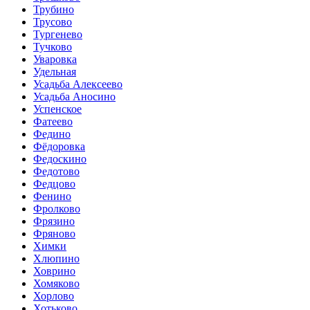
Трубино
Трусово
Тургенево
Тучково
Уваровка
Удельная
Усадьба Алексеево
Усадьба Аносино
Успенское
Фатеево
Федино
Фёдоровка
Федоскино
Федотово
Федцово
Фенино
Фролково
Фрязино
Фряново
Химки
Хлюпино
Ховрино
Хомяково
Хорлово
Хотьково