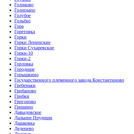
Голиково
Голицыно
Голубое
Гольёво
Гора
Горетовка
Горки
Горки Ленинские
Горки Сухаревские
Горки-10
Горки-2
Горловка
Городище
Горышкино
Государственного племенного завода Константиново
Гребеньки
Грибаново
Грибки
Григорово
Гришино
Давыдовское
Дальние Прудищи
Дашковка
Деденево
Дедовск