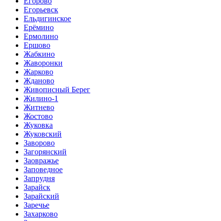
Егорово
Егорьевск
Ельдигинское
Ерёмино
Ермолино
Ершово
Жабкино
Жаворонки
Жарково
Жданово
Живописный Берег
Жилино-1
Житнево
Жостово
Жуковка
Жуковский
Заворово
Загорянский
Заовражье
Заповедное
Запрудня
Зарайск
Зарайский
Заречье
Захарково