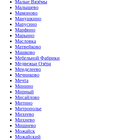
Малые Вязёмы
Малышево
Мамоново
Манушкино
Марусино
Марфино
Марьино
Масловка
Матвейково
Машково
Мебельной Фабрики
Медвежьи Озёра
Менделеево
Мечниково
Мечта
Минино
Мирный
Мисайлово
Митино
Митрополье
Михеево
Михнево
Мишнево
Можайск
Можайский