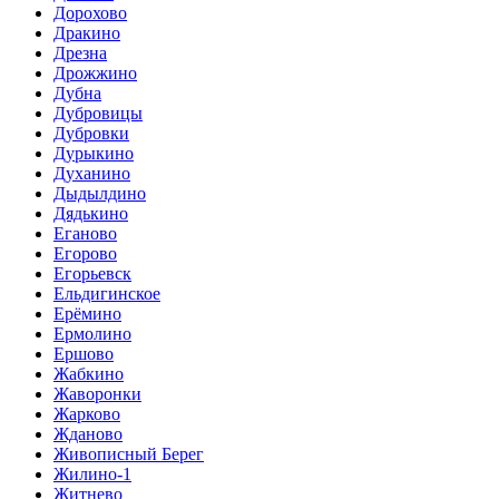
Дорохово
Дракино
Дрезна
Дрожжино
Дубна
Дубровицы
Дубровки
Дурыкино
Духанино
Дыдылдино
Дядькино
Еганово
Егорово
Егорьевск
Ельдигинское
Ерёмино
Ермолино
Ершово
Жабкино
Жаворонки
Жарково
Жданово
Живописный Берег
Жилино-1
Житнево