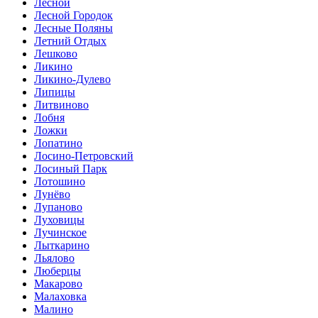
Лесной
Лесной Городок
Лесные Поляны
Летний Отдых
Лешково
Ликино
Ликино-Дулево
Липицы
Литвиново
Лобня
Ложки
Лопатино
Лосино-Петровский
Лосиный Парк
Лотошино
Лунёво
Лупаново
Луховицы
Лучинское
Лыткарино
Льялово
Люберцы
Макарово
Малаховка
Малино