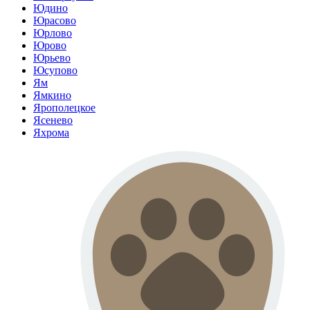
Юдино
Юрасово
Юрлово
Юрово
Юрьево
Юсупово
Ям
Ямкино
Ярополецкое
Ясенево
Яхрома