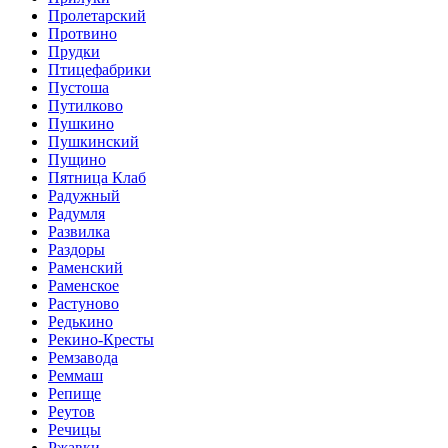
Пролетарский
Протвино
Прудки
Птицефабрики
Пустоша
Путилково
Пушкино
Пушкинский
Пущино
Пятница Клаб
Радужный
Радумля
Развилка
Раздоры
Раменский
Раменское
Растуново
Редькино
Рекино-Кресты
Ремзавода
Реммаш
Репище
Реутов
Речицы
Ржавки