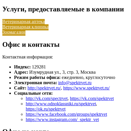
Услуги, предоставляемые в компании
Ветеринарная аптека
Ветеринарная клиника
Зоомагазин
Офис и контакты
Контактная информация:
Индекс:
129281
Адрес:
Изумрудная ул., 3, стр. 3, Москва
Режим работы офиса:
ежедневно, круглосуточно
Электронная почта:
info@spektrvet.ru
Сайт:
http://spektrvet.ru/
,
https://www.spektrvet.ru/
Социальные сети:
http://vk.com/spectrvet
,
https://vk.com/spektrvet
http://www.odnoklassniki.ru/spektrvet
,
https://ok.ru/spektrvet
https://www.facebook.com/groups/spektrvet
https://www.instagram.com/_spektr_vet