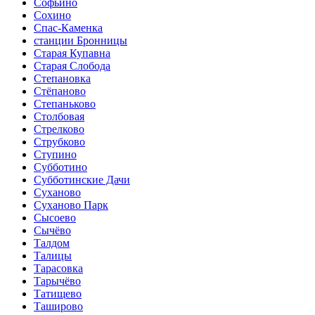
Софьино
Сохино
Спас-Каменка
станции Бронницы
Старая Купавна
Старая Слобода
Степановка
Стёпаново
Степаньково
Столбовая
Стрелково
Струбково
Ступино
Субботино
Субботинские Дачи
Суханово
Суханово Парк
Сысоево
Сычёво
Талдом
Талицы
Тарасовка
Тарычёво
Татищево
Таширово