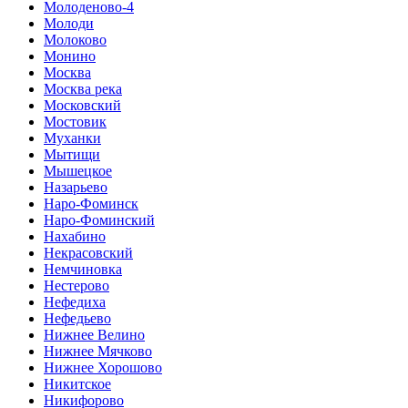
Молоденово-4
Молоди
Молоково
Монино
Москва
Москва река
Московский
Мостовик
Муханки
Мытищи
Мышецкое
Назарьево
Наро-Фоминск
Наро-Фоминский
Нахабино
Некрасовский
Немчиновка
Нестерово
Нефедиха
Нефедьево
Нижнее Велино
Нижнее Мячково
Нижнее Хорошово
Никитское
Никифорово