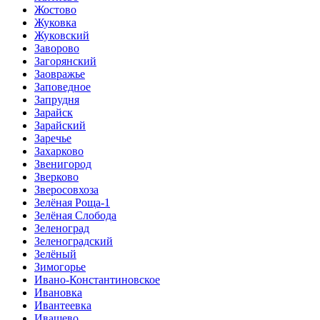
Жостово
Жуковка
Жуковский
Заворово
Загорянский
Заовражье
Заповедное
Запрудня
Зарайск
Зарайский
Заречье
Захарково
Звенигород
Зверково
Зверосовхоза
Зелёная Роща-1
Зелёная Слобода
Зеленоград
Зеленоградский
Зелёный
Зимогорье
Ивано-Константиновское
Ивановка
Ивантеевка
Ивашево