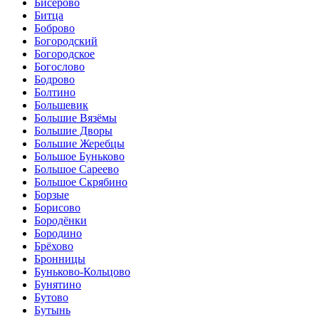
Бисерово
Битца
Боброво
Богородский
Богородское
Богослово
Бодрово
Болтино
Большевик
Большие Вязёмы
Большие Дворы
Большие Жеребцы
Большое Буньково
Большое Сареево
Большое Скрябино
Борзые
Борисово
Бородёнки
Бородино
Брёхово
Бронницы
Буньково-Кольцово
Бунятино
Бутово
Бутынь