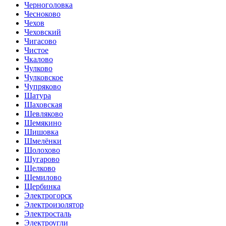
Черноголовка
Чесноково
Чехов
Чеховский
Чигасово
Чистое
Чкалово
Чулково
Чулковское
Чупряково
Шатура
Шаховская
Шевляково
Шемякино
Шишовка
Шмелёнки
Шолохово
Шугарово
Щелково
Щемилово
Щербинка
Электрогорск
Электроизолятор
Электросталь
Электроугли