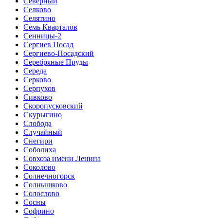
Северный
Селково
Селятино
Семь Кварталов
Сенницы-2
Сергиев Посад
Сергиево-Посадский
Серебряные Пруды
Середа
Серково
Серпухов
Сивково
Скоропусковский
Скурыгино
Слобода
Случайный
Снегири
Соболиха
Совхоза имени Ленина
Соколово
Солнечногорск
Солнышково
Солослово
Сосны
Софрино