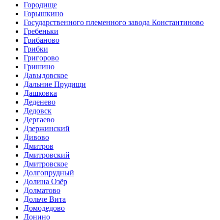
Городище
Горышкино
Государственного племенного завода Константиново
Гребеньки
Грибаново
Грибки
Григорово
Гришино
Давыдовское
Дальние Прудищи
Дашковка
Деденево
Дедовск
Дергаево
Дзержинский
Дивово
Дмитров
Дмитровский
Дмитровское
Долгопрудный
Долина Озёр
Долматово
Дольче Вита
Домодедово
Донино