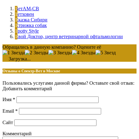
ВетАМ-СВ
Бетховен
Сказка Сибири
Стрижка собак
Spotty Style
Свой Доктор, центр ветеринарной офтальмологии
Обращались в данную компанию? Оцените её
Загрузка...
Отзывы о Спектр-Вет в Москве
Пользовались услугами данной фирмы? Оставьте свой отзыв:
Добавить комментарий
Имя
*
Email
*
Сайт
Комментарий