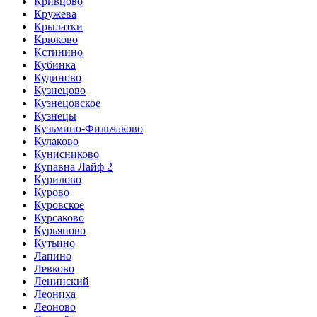
Кривцово
Кружева
Крылатки
Крюково
Кстинино
Кубинка
Кудиново
Кузнецово
Кузнецовское
Кузнецы
Кузьмино-Фильчаково
Кулаково
Кунисниково
Купавна Лайф 2
Курилово
Курово
Куровское
Курсаково
Курьяново
Кутьино
Лапино
Левково
Ленинский
Леониха
Леоново