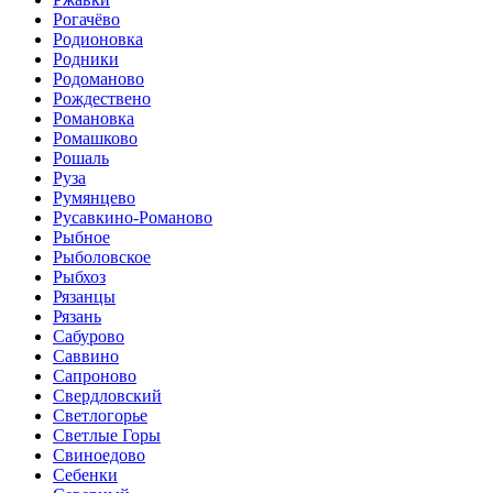
Рогачёво
Родионовка
Родники
Родоманово
Рождествено
Романовка
Ромашково
Рошаль
Руза
Румянцево
Русавкино-Романово
Рыбное
Рыболовское
Рыбхоз
Рязанцы
Рязань
Сабурово
Саввино
Сапроново
Свердловский
Светлогорье
Светлые Горы
Свиноедово
Себенки