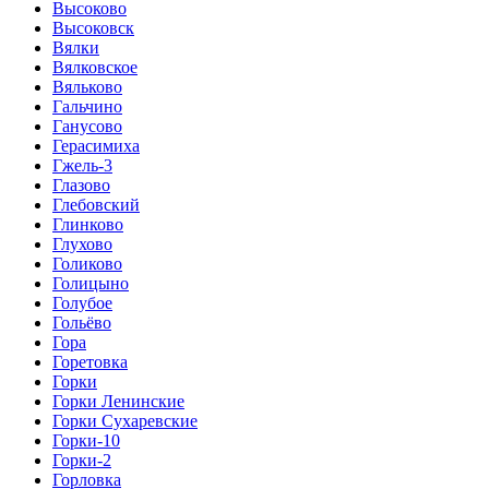
Высоково
Высоковск
Вялки
Вялковское
Вяльково
Гальчино
Ганусово
Герасимиха
Гжель-3
Глазово
Глебовский
Глинково
Глухово
Голиково
Голицыно
Голубое
Гольёво
Гора
Горетовка
Горки
Горки Ленинские
Горки Сухаревские
Горки-10
Горки-2
Горловка