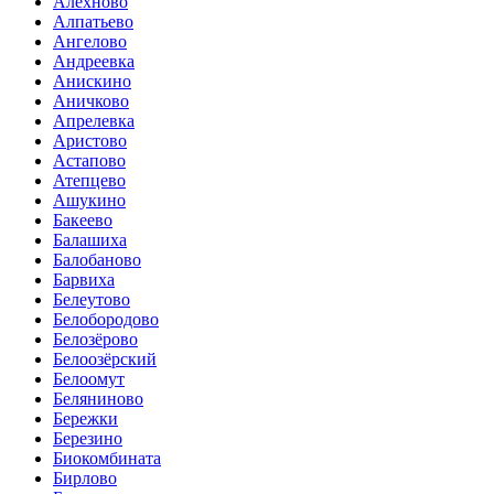
Алёхново
Алпатьево
Ангелово
Андреевка
Анискино
Аничково
Апрелевка
Аристово
Астапово
Атепцево
Ашукино
Бакеево
Балашиха
Балобаново
Барвиха
Белеутово
Белобородово
Белозёрово
Белоозёрский
Белоомут
Беляниново
Бережки
Березино
Биокомбината
Бирлово