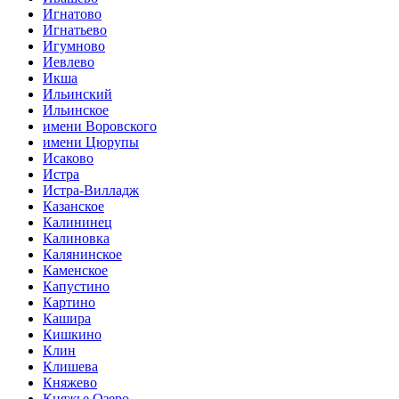
Игнатово
Игнатьево
Игумново
Иевлево
Икша
Ильинский
Ильинское
имени Воровского
имени Цюрупы
Исаково
Истра
Истра-Вилладж
Казанское
Калининец
Калиновка
Калянинское
Каменское
Капустино
Картино
Кашира
Кишкино
Клин
Клишева
Княжево
Княжье Озеро