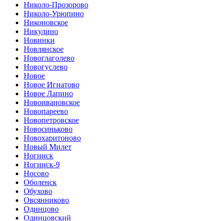
Николо-Прозорово
Николо-Урюпино
Никоновское
Никулино
Новинки
Новлянское
Новоглаголево
Новогуслево
Новое
Новое Игнатово
Новое Лапино
Новоивановское
Новопареево
Новопетровское
Новосиньково
Новохаритоново
Новый Милет
Ногинск
Ногинск-9
Носово
Оболенск
Обухово
Овсянниково
Одинцово
Одинцовский