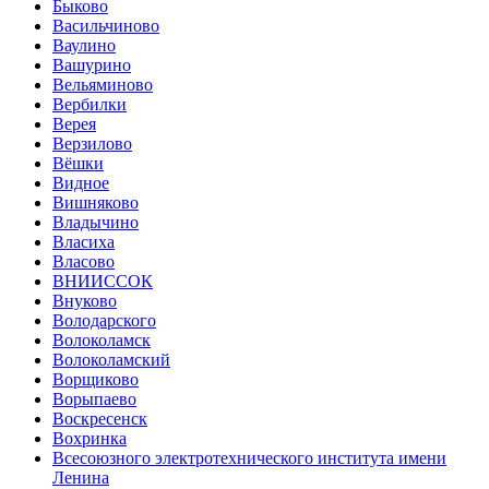
Быково
Васильчиново
Ваулино
Вашурино
Вельяминово
Вербилки
Верея
Верзилово
Вёшки
Видное
Вишняково
Владычино
Власиха
Власово
ВНИИССОК
Внуково
Володарского
Волоколамск
Волоколамский
Ворщиково
Ворыпаево
Воскресенск
Вохринка
Всесоюзного электротехнического института имени
Ленина