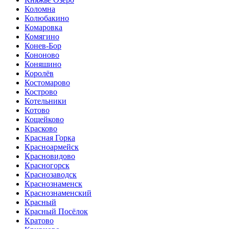
Коломна
Колюбакино
Комаровка
Комягино
Конев-Бор
Кононово
Коняшино
Королёв
Костомарово
Кострово
Котельники
Котово
Кощейково
Красково
Красная Горка
Красноармейск
Красновидово
Красногорск
Краснозаводск
Краснознаменск
Краснознаменский
Красный
Красный Посёлок
Кратово