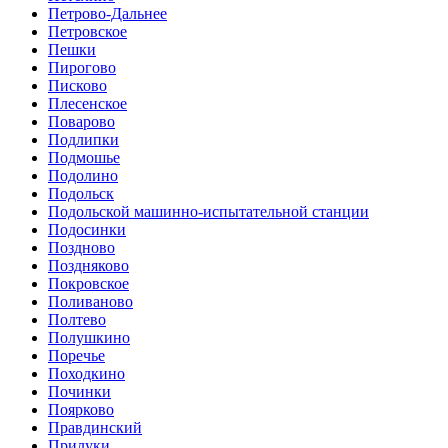
Петрово-Дальнее
Петровское
Пешки
Пирогово
Писково
Плесенское
Поварово
Подлипки
Подмошье
Подолино
Подольск
Подольской машинно-испытательной станции
Подосинки
Поздново
Поздняково
Покровское
Поливаново
Полтево
Полушкино
Поречье
Походкино
Починки
Поярково
Правдинский
Прилуки