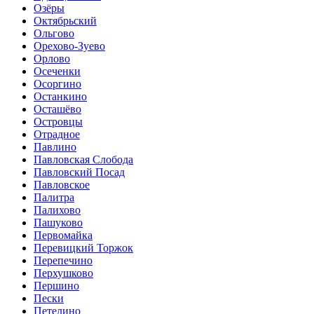
Озёры
Октябрьский
Ольгово
Орехово-Зуево
Орлово
Осеченки
Осоргино
Останкино
Осташёво
Островцы
Отрадное
Павлино
Павловская Слобода
Павловский Посад
Павловское
Палитра
Палихово
Пашуково
Первомайка
Перевицкий Торжок
Перепечино
Перхушково
Першино
Пески
Петелино