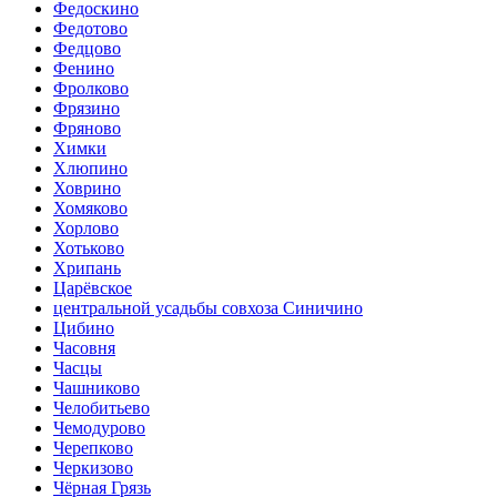
Федоскино
Федотово
Федцово
Фенино
Фролково
Фрязино
Фряново
Химки
Хлюпино
Ховрино
Хомяково
Хорлово
Хотьково
Хрипань
Царёвское
центральной усадьбы совхоза Синичино
Цибино
Часовня
Часцы
Чашниково
Челобитьево
Чемодурово
Черепково
Черкизово
Чёрная Грязь