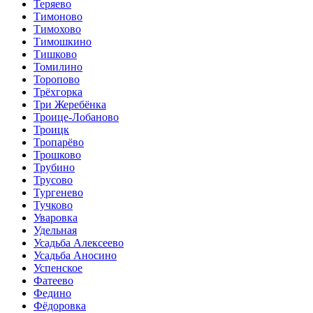
Теряево
Тимоново
Тимохово
Тимошкино
Тишково
Томилино
Торопово
Трёхгорка
Три Жеребёнка
Троице-Лобаново
Троицк
Тропарёво
Трошково
Трубино
Трусово
Тургенево
Тучково
Уваровка
Удельная
Усадьба Алексеево
Усадьба Аносино
Успенское
Фатеево
Федино
Фёдоровка