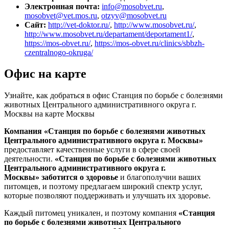
Электронная почта:
info@mosobvet.ru
,
mosobvet@vet.mos.ru
,
otzyv@mosobvet.ru
Сайт:
http://vet-doktor.ru/
,
http://www.mosobvet.ru/
,
http://www.mosobvet.ru/departament/deportament1/
,
https://mos-obvet.ru/
,
https://mos-obvet.ru/clinics/sbbzh-
czentralnogo-okruga/
Офис на карте
Узнайте, как добраться в офис Станция по борьбе с болезнями
животных Центрального административного округа г.
Москвы на карте Москвы
Компания «Станция по борьбе с болезнями животных
Центрального административного округа г. Москвы»
предоставляет качественные услуги в сфере своей
деятельности.
«Станция по борьбе с болезнями животных
Центрального административного округа г.
Москвы»
заботится о здоровье
и благополучии ваших
питомцев, и поэтому предлагаем широкий спектр услуг,
которые позволяют поддерживать и улучшать их здоровье.
Каждый питомец уникален, и поэтому компания
«Станция
по борьбе с болезнями животных Центрального