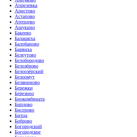
Апрелевка
Аристово
Астапово
Атепцево
Ашукино
Бакеево
Балашиха
Балобаново
Барвиха
Белеутово
Белобородово
Белозёрово
Белоозёрский
Белоомут
Беляниново
Бережки
Березино
Биокомбината
Бирлово
Бисерово
Битца
Боброво
Богородский
Богородское