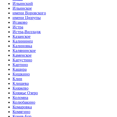
Ильинский
Ильинское
имени Воровского
имени Цюрупы
Исаково
Истра
Истра-Вилладж
Казанское
Калининец
Калиновка
Калянинское
Каменское
Капустино
Картино
Кашира
Кишкино
Клин
Клишева
Княжево
Княжье Озеро
Коломна
Колюбакино
Комаровка
Комягино
Конев-Бор