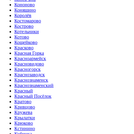
Кононово
Коняшино
Королёв
Костомарово
Кострово
Котельники
Котово
Кощейково
Красково
Красная Горка
Красноармейск
Красновидово
Красногорск
Краснозаводск
Краснознаменск
Краснознаменский
Красный
Красный Посёлок
Кратово
Кривцово
Кружева
Крылатки
Крюково
Кстинино
Кубинка