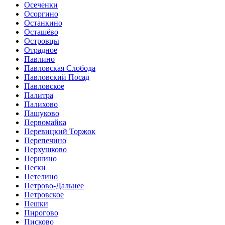
Осеченки
Осоргино
Останкино
Осташёво
Островцы
Отрадное
Павлино
Павловская Слобода
Павловский Посад
Павловское
Палитра
Палихово
Пашуково
Первомайка
Перевицкий Торжок
Перепечино
Перхушково
Першино
Пески
Петелино
Петрово-Дальнее
Петровское
Пешки
Пирогово
Писково