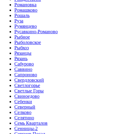
Романовка
Ромашково
Рошаль
Руза
Румянцево
Русавкино-Романово
Рыбное
Рыболовское
Рыбхоз
Рязанцы
Рязань
Сабурово
Саввино
Сапроново
Свердловский
Светлогорье
Светлые Горы
Свиноедово
Себенки
Северный
Селково
Селятино
Семь Кварталов
Сенницы-2
Сергиев Посад