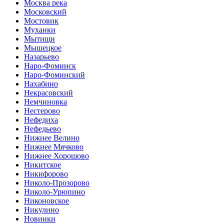
Москва река
Московский
Мостовик
Муханки
Мытищи
Мышецкое
Назарьево
Наро-Фоминск
Наро-Фоминский
Нахабино
Некрасовский
Немчиновка
Нестерово
Нефедиха
Нефедьево
Нижнее Велино
Нижнее Мячково
Нижнее Хорошово
Никитское
Никифорово
Николо-Прозорово
Николо-Урюпино
Никоновское
Никулино
Новинки