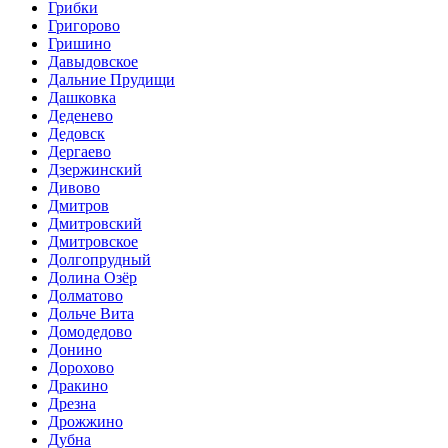
Грибки
Григорово
Гришино
Давыдовское
Дальние Прудищи
Дашковка
Деденево
Дедовск
Дергаево
Дзержинский
Дивово
Дмитров
Дмитровский
Дмитровское
Долгопрудный
Долина Озёр
Долматово
Дольче Вита
Домодедово
Донино
Дорохово
Дракино
Дрезна
Дрожжино
Дубна