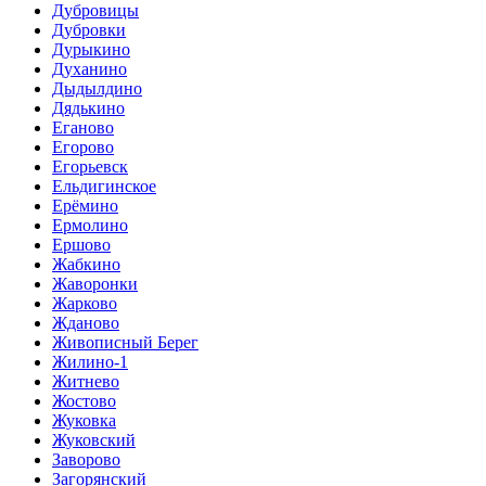
Дубровицы
Дубровки
Дурыкино
Духанино
Дыдылдино
Дядькино
Еганово
Егорово
Егорьевск
Ельдигинское
Ерёмино
Ермолино
Ершово
Жабкино
Жаворонки
Жарково
Жданово
Живописный Берег
Жилино-1
Житнево
Жостово
Жуковка
Жуковский
Заворово
Загорянский