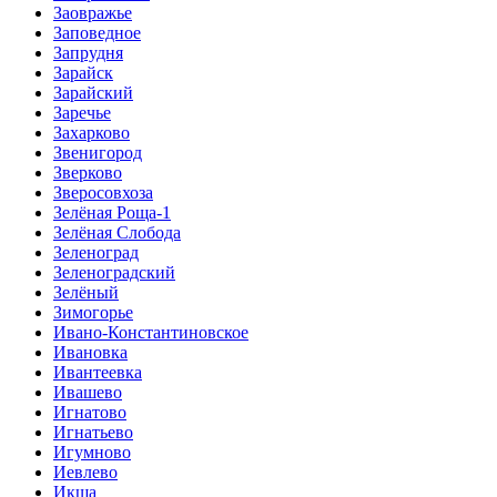
Заовражье
Заповедное
Запрудня
Зарайск
Зарайский
Заречье
Захарково
Звенигород
Зверково
Зверосовхоза
Зелёная Роща-1
Зелёная Слобода
Зеленоград
Зеленоградский
Зелёный
Зимогорье
Ивано-Константиновское
Ивановка
Ивантеевка
Ивашево
Игнатово
Игнатьево
Игумново
Иевлево
Икша