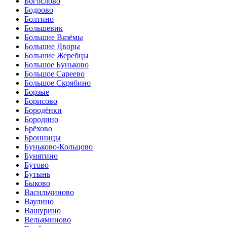
Богослово
Бодрово
Болтино
Большевик
Большие Вязёмы
Большие Дворы
Большие Жеребцы
Большое Буньково
Большое Сареево
Большое Скрябино
Борзые
Борисово
Бородёнки
Бородино
Брёхово
Бронницы
Буньково-Кольцово
Бунятино
Бутово
Бутынь
Быково
Васильчиново
Ваулино
Вашурино
Вельяминово