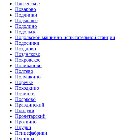
Плесенское
Поварово
Подлипки
Подмошье
Подолино
Подольск
Подольской машинно-испытательной станции
Подосинки
Поздново
Поздняково
Покровское
Поливаново
Полтево
Полушкино
Поречье
Походкино
Починки
Поярково
Правдинский
Прилуки
Пролетарский
Протвино
Прудки
Птицефабрики
Пустоша