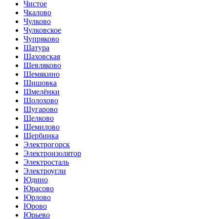
Чистое
Чкалово
Чулково
Чулковское
Чупряково
Шатура
Шаховская
Шевляково
Шемякино
Шишовка
Шмелёнки
Шолохово
Шугарово
Щелково
Щемилово
Щербинка
Электрогорск
Электроизолятор
Электросталь
Электроугли
Юдино
Юрасово
Юрлово
Юрово
Юрьево