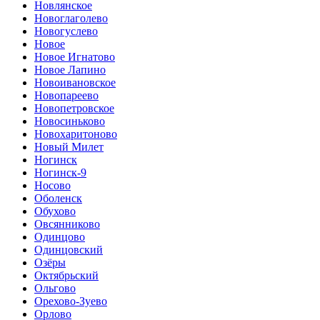
Новлянское
Новоглаголево
Новогуслево
Новое
Новое Игнатово
Новое Лапино
Новоивановское
Новопареево
Новопетровское
Новосиньково
Новохаритоново
Новый Милет
Ногинск
Ногинск-9
Носово
Оболенск
Обухово
Овсянниково
Одинцово
Одинцовский
Озёры
Октябрьский
Ольгово
Орехово-Зуево
Орлово