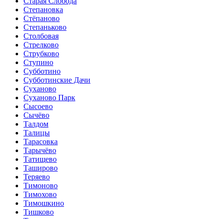
Старая Слобода
Степановка
Стёпаново
Степаньково
Столбовая
Стрелково
Струбково
Ступино
Субботино
Субботинские Дачи
Суханово
Суханово Парк
Сысоево
Сычёво
Талдом
Талицы
Тарасовка
Тарычёво
Татищево
Таширово
Теряево
Тимоново
Тимохово
Тимошкино
Тишково