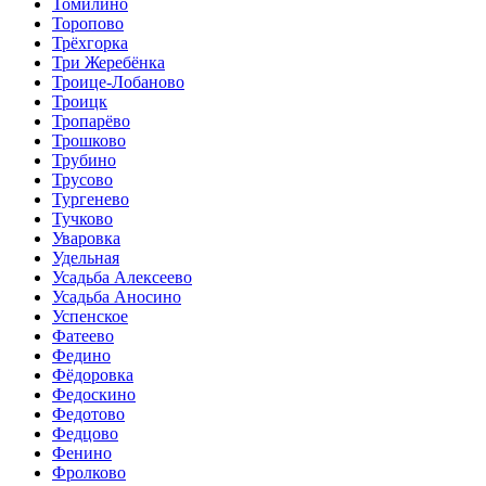
Томилино
Торопово
Трёхгорка
Три Жеребёнка
Троице-Лобаново
Троицк
Тропарёво
Трошково
Трубино
Трусово
Тургенево
Тучково
Уваровка
Удельная
Усадьба Алексеево
Усадьба Аносино
Успенское
Фатеево
Федино
Фёдоровка
Федоскино
Федотово
Федцово
Фенино
Фролково