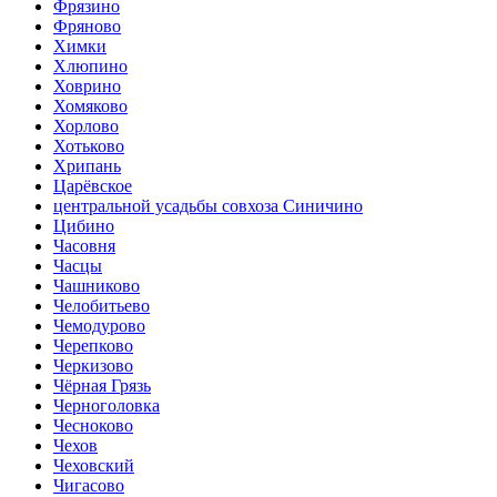
Фрязино
Фряново
Химки
Хлюпино
Ховрино
Хомяково
Хорлово
Хотьково
Хрипань
Царёвское
центральной усадьбы совхоза Синичино
Цибино
Часовня
Часцы
Чашниково
Челобитьево
Чемодурово
Черепково
Черкизово
Чёрная Грязь
Черноголовка
Чесноково
Чехов
Чеховский
Чигасово