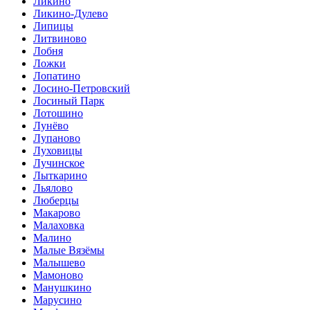
Ликино
Ликино-Дулево
Липицы
Литвиново
Лобня
Ложки
Лопатино
Лосино-Петровский
Лосиный Парк
Лотошино
Лунёво
Лупаново
Луховицы
Лучинское
Лыткарино
Льялово
Люберцы
Макарово
Малаховка
Малино
Малые Вязёмы
Малышево
Мамоново
Манушкино
Марусино