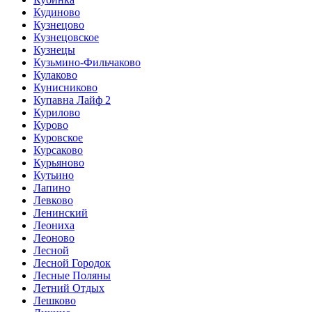
Кудиново
Кузнецово
Кузнецовское
Кузнецы
Кузьмино-Фильчаково
Кулаково
Кунисниково
Купавна Лайф 2
Курилово
Курово
Куровское
Курсаково
Курьяново
Кутьино
Лапино
Левково
Ленинский
Леониха
Леоново
Лесной
Лесной Городок
Лесные Поляны
Летний Отдых
Лешково