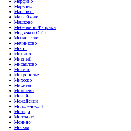
Марфино
Марьино
Масловка
Матвейково
Машково
Мебельной Фабрики
Медвежьи Озёра
Менделеево
Мечниково
Мечта
Минино
Мирный
Мисайлово
Митино
Митрополье
Михеево
Михнево
Мишнево
Можайск
Можайский
Молоденово-4
Молоди
Молоково
Монино
Москва