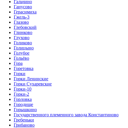
Гальчино
Ганусово
Герасимиха
Гжель-3
Глазово
Глебовский
Глинково
Глухово
Голиково
Голицыно
Голубое
Гольёво
Гора
Горетовка
Горки
Горки Ленинские
Горки Сухаревские
Горки-10
Горки-2
Горловка
Городище
Горышкино
Государственного племенного завода Константиново
Гребеньки
Грибаново