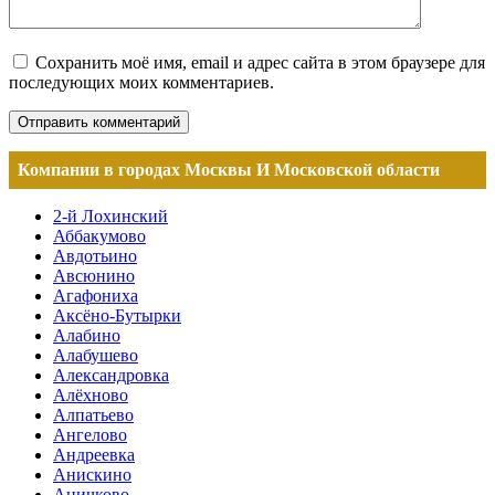
Сохранить моё имя, email и адрес сайта в этом браузере для
последующих моих комментариев.
Компании в городах Москвы И Московской области
2-й Лохинский
Аббакумово
Авдотьино
Авсюнино
Агафониха
Аксёно-Бутырки
Алабино
Алабушево
Александровка
Алёхново
Алпатьево
Ангелово
Андреевка
Анискино
Аничково