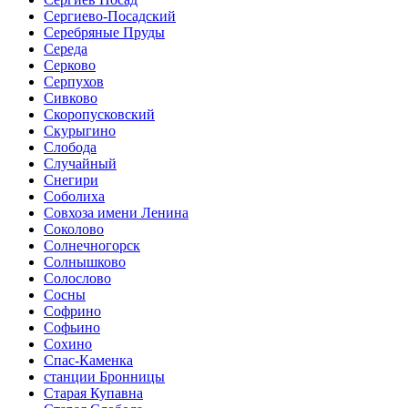
Сергиево-Посадский
Серебряные Пруды
Середа
Серково
Серпухов
Сивково
Скоропусковский
Скурыгино
Слобода
Случайный
Снегири
Соболиха
Совхоза имени Ленина
Соколово
Солнечногорск
Солнышково
Солослово
Сосны
Софрино
Софьино
Сохино
Спас-Каменка
станции Бронницы
Старая Купавна