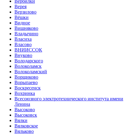
Вербилки
Верея
Верзилово
Вёшки
Видное
Вишняково
Владычино
Власиха
Власово
ВНИИССОК
Внуково
Володарского
Волоколамск
Волоколамский
Ворщиково
Ворыпаево
Воскресенск
Вохринка
Всесоюзного электротехнического института имени
Ленина
Высоково
Высоковск
Вялки
Вялковское
Вяльково