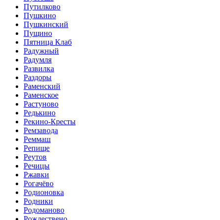
Путилково
Пушкино
Пушкинский
Пущино
Пятница Клаб
Радужный
Радумля
Развилка
Раздоры
Раменский
Раменское
Растуново
Редькино
Рекино-Кресты
Ремзавода
Реммаш
Репище
Реутов
Речицы
Ржавки
Рогачёво
Родионовка
Родники
Родоманово
Рождествено