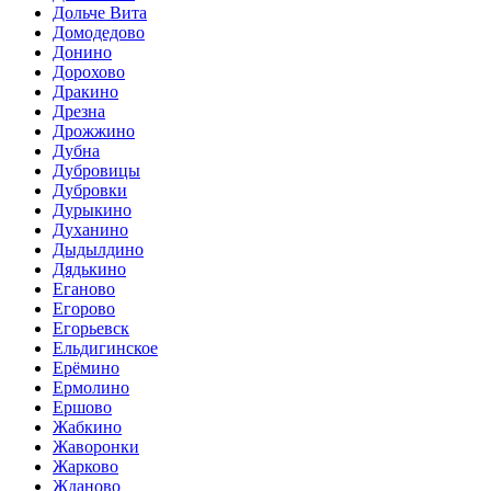
Дольче Вита
Домодедово
Донино
Дорохово
Дракино
Дрезна
Дрожжино
Дубна
Дубровицы
Дубровки
Дурыкино
Духанино
Дыдылдино
Дядькино
Еганово
Егорово
Егорьевск
Ельдигинское
Ерёмино
Ермолино
Ершово
Жабкино
Жаворонки
Жарково
Жданово