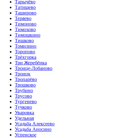
Тарычёво
Татищево
Таширово
Теряево
Тимоново
Тимохово
Тимошкино
Тишково
Томилино
Торопово
Трёхгорка
Три Жеребёнка
Троице-Лобаново
Троицк
Тропарёво
Трошково
Трубино
Трусово
Тургенево
Тучково
Уваровка
Удельная
Усадьба Алексеево
Усадьба Аносино
Успенское