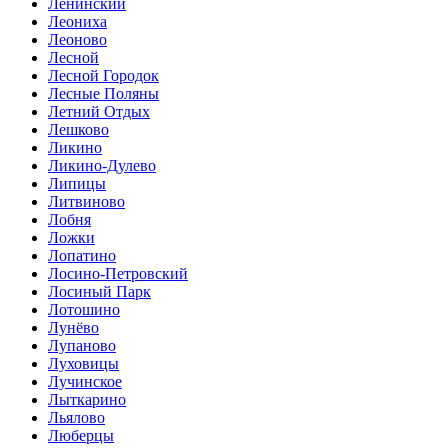
Ленинский
Леониха
Леоново
Лесной
Лесной Городок
Лесные Поляны
Летний Отдых
Лешково
Ликино
Ликино-Дулево
Липицы
Литвиново
Лобня
Ложки
Лопатино
Лосино-Петровский
Лосиный Парк
Лотошино
Лунёво
Лупаново
Луховицы
Лучинское
Лыткарино
Льялово
Люберцы