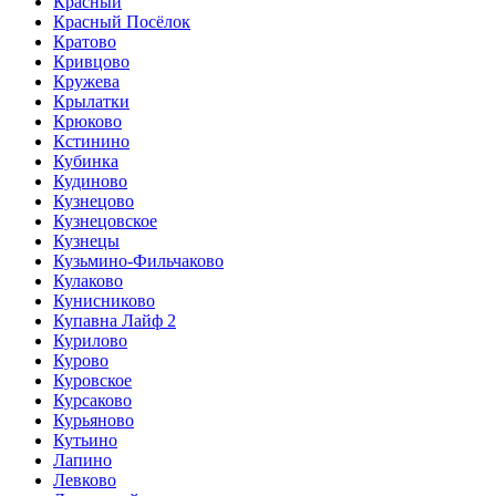
Красный
Красный Посёлок
Кратово
Кривцово
Кружева
Крылатки
Крюково
Кстинино
Кубинка
Кудиново
Кузнецово
Кузнецовское
Кузнецы
Кузьмино-Фильчаково
Кулаково
Кунисниково
Купавна Лайф 2
Курилово
Курово
Куровское
Курсаково
Курьяново
Кутьино
Лапино
Левково