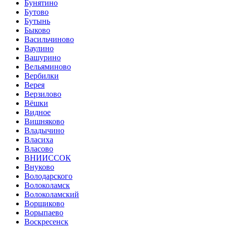
Бунятино
Бутово
Бутынь
Быково
Васильчиново
Ваулино
Вашурино
Вельяминово
Вербилки
Верея
Верзилово
Вёшки
Видное
Вишняково
Владычино
Власиха
Власово
ВНИИССОК
Внуково
Володарского
Волоколамск
Волоколамский
Ворщиково
Ворыпаево
Воскресенск