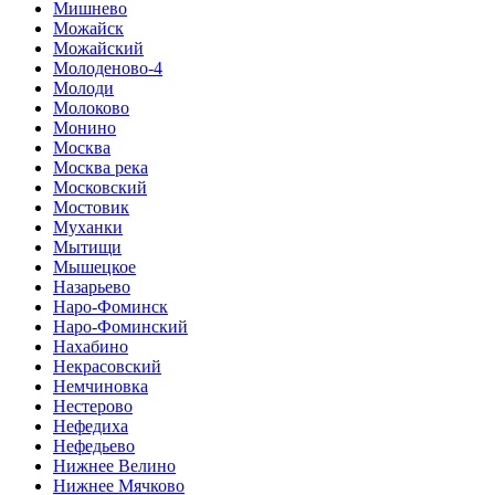
Мишнево
Можайск
Можайский
Молоденово-4
Молоди
Молоково
Монино
Москва
Москва река
Московский
Мостовик
Муханки
Мытищи
Мышецкое
Назарьево
Наро-Фоминск
Наро-Фоминский
Нахабино
Некрасовский
Немчиновка
Нестерово
Нефедиха
Нефедьево
Нижнее Велино
Нижнее Мячково