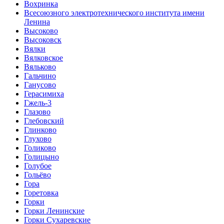
Вохринка
Всесоюзного электротехнического института имени
Ленина
Высоково
Высоковск
Вялки
Вялковское
Вяльково
Гальчино
Ганусово
Герасимиха
Гжель-3
Глазово
Глебовский
Глинково
Глухово
Голиково
Голицыно
Голубое
Гольёво
Гора
Горетовка
Горки
Горки Ленинские
Горки Сухаревские