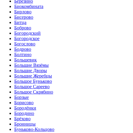
Березино
Биокомбината
Бирлово
Бисерово
Битца
Боброво
Богородский
Богородское
Богослово
Бодрово
Болтино
Большевик
Большие Вязёмы
Большие Дворы
Большие Жеребцы
Большое Буньково
Большое Сареево
Большое Скрябино
Борзые
Борисово
Бородёнки
Бородино
Брёхово
Бронницы
Буньково-Кольцово