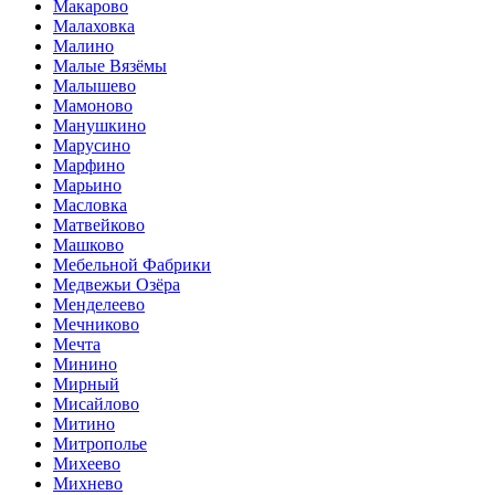
Макарово
Малаховка
Малино
Малые Вязёмы
Малышево
Мамоново
Манушкино
Марусино
Марфино
Марьино
Масловка
Матвейково
Машково
Мебельной Фабрики
Медвежьи Озёра
Менделеево
Мечниково
Мечта
Минино
Мирный
Мисайлово
Митино
Митрополье
Михеево
Михнево