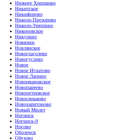
Нижнее Хорошово
Никитское
Никифорово
Николо-Прозорово
Николо-Урюпино
Никоновское
Никулино
Новинки
Новлянское
Новоглаголево
Новогуслево
Новое
Новое Игнатово
Новое Лапино
Новоивановское
Новопареево
Новопетровское
Новосиньково
Новохаритоново
Новый Милет
Ногинск
Ногинск-9
Носово
Оболенск
Обухово