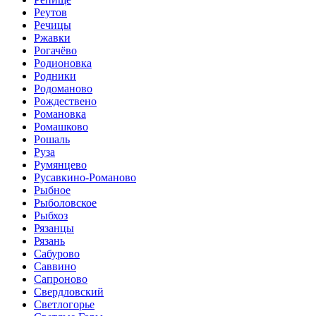
Реутов
Речицы
Ржавки
Рогачёво
Родионовка
Родники
Родоманово
Рождествено
Романовка
Ромашково
Рошаль
Руза
Румянцево
Русавкино-Романово
Рыбное
Рыболовское
Рыбхоз
Рязанцы
Рязань
Сабурово
Саввино
Сапроново
Свердловский
Светлогорье