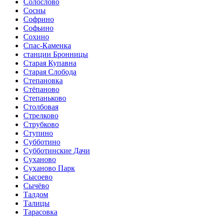
Солослово
Сосны
Софрино
Софьино
Сохино
Спас-Каменка
станции Бронницы
Старая Купавна
Старая Слобода
Степановка
Стёпаново
Степаньково
Столбовая
Стрелково
Струбково
Ступино
Субботино
Субботинские Дачи
Суханово
Суханово Парк
Сысоево
Сычёво
Талдом
Талицы
Тарасовка