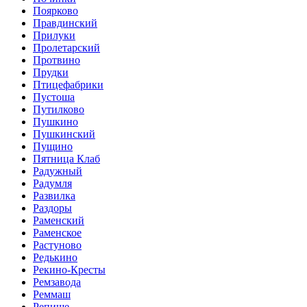
Поярково
Правдинский
Прилуки
Пролетарский
Протвино
Прудки
Птицефабрики
Пустоша
Путилково
Пушкино
Пушкинский
Пущино
Пятница Клаб
Радужный
Радумля
Развилка
Раздоры
Раменский
Раменское
Растуново
Редькино
Рекино-Кресты
Ремзавода
Реммаш
Репище