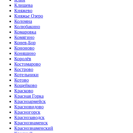
Клишева
Княжево
Княжье Озеро
Коломна
Колюбакино
Комаровка
Комягино
Конев-Бор
Кононово
Коняшино
Королёв
Костомарово
Кострово
Котельники
Котово
Кощейково
Красково
Красная Горка
Красноармейск
Красновидово
Красногорск
Краснозаводск
Краснознаменск
Краснознаменский