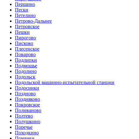
Першино
Пески
Петелино
Петрово-Дальнее
Петровское
Пешки
Пирогово
Писково
Плесенское
Поварово
Подлипки
Подмошье
Подолино
Подольск
Подольской машинно-испытательной станции
Подосинки
Поздново
Поздняково
Покровское
Поливаново
Полтево
Полушкино
Поречье
Походкино
Починки