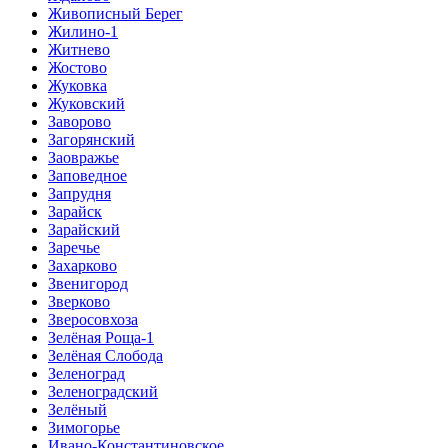
Живописный Берег
Жилино-1
Житнево
Жостово
Жуковка
Жуковский
Заворово
Загорянский
Заовражье
Заповедное
Запрудня
Зарайск
Зарайский
Заречье
Захарково
Звенигород
Зверково
Зверосовхоза
Зелёная Роща-1
Зелёная Слобода
Зеленоград
Зеленоградский
Зелёный
Зимогорье
Ивано-Константиновское