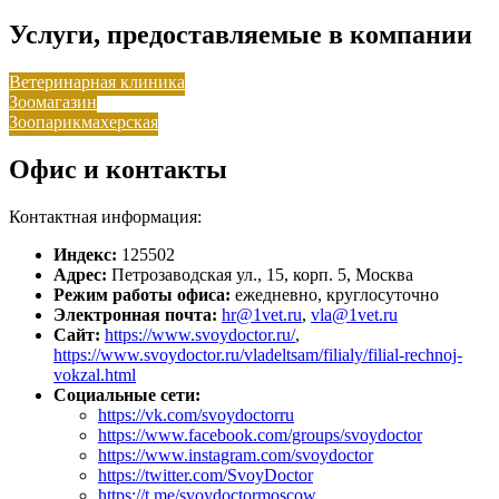
Услуги, предоставляемые в компании
Ветеринарная клиника
Зоомагазин
Зоопарикмахерская
Офис и контакты
Контактная информация:
Индекс:
125502
Адрес:
Петрозаводская ул., 15, корп. 5, Москва
Режим работы офиса:
ежедневно, круглосуточно
Электронная почта:
hr@1vet.ru
,
vla@1vet.ru
Сайт:
https://www.svoydoctor.ru/
,
https://www.svoydoctor.ru/vladeltsam/filialy/filial-rechnoj-
vokzal.html
Социальные сети:
https://vk.com/svoydoctorru
https://www.facebook.com/groups/svoydoctor
https://www.instagram.com/svoydoctor
https://twitter.com/SvoyDoctor
https://t.me/svoydoctormoscow