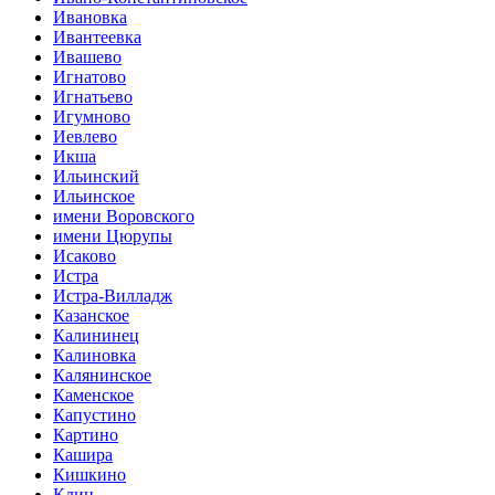
Ивановка
Ивантеевка
Ивашево
Игнатово
Игнатьево
Игумново
Иевлево
Икша
Ильинский
Ильинское
имени Воровского
имени Цюрупы
Исаково
Истра
Истра-Вилладж
Казанское
Калининец
Калиновка
Калянинское
Каменское
Капустино
Картино
Кашира
Кишкино
Клин