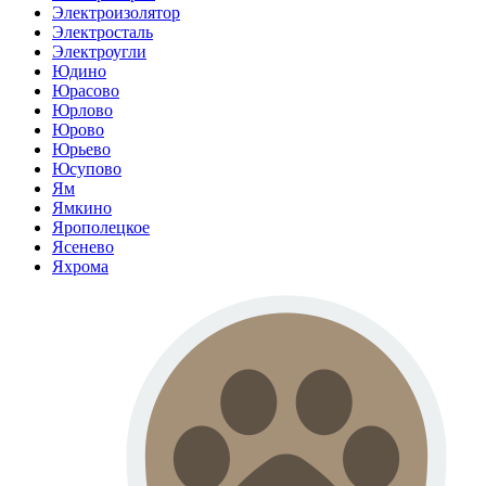
Электроизолятор
Электросталь
Электроугли
Юдино
Юрасово
Юрлово
Юрово
Юрьево
Юсупово
Ям
Ямкино
Ярополецкое
Ясенево
Яхрома