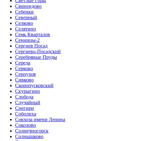
Светлые Горы
Свиноедово
Себенки
Северный
Селково
Селятино
Семь Кварталов
Сенницы-2
Сергиев Посад
Сергиево-Посадский
Серебряные Пруды
Середа
Серково
Серпухов
Сивково
Скоропусковский
Скурыгино
Слобода
Случайный
Снегири
Соболиха
Совхоза имени Ленина
Соколово
Солнечногорск
Солнышково