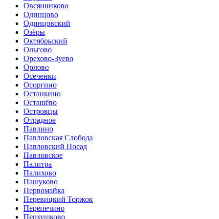
Овсянниково
Одинцово
Одинцовский
Озёры
Октябрьский
Ольгово
Орехово-Зуево
Орлово
Осеченки
Осоргино
Останкино
Осташёво
Островцы
Отрадное
Павлино
Павловская Слобода
Павловский Посад
Павловское
Палитра
Палихово
Пашуково
Первомайка
Перевицкий Торжок
Перепечино
Перхушково