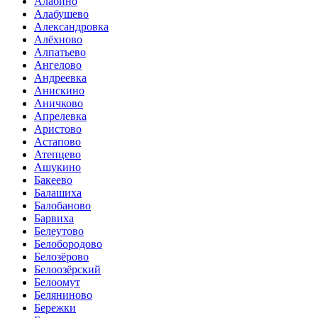
Алабино
Алабушево
Александровка
Алёхново
Алпатьево
Ангелово
Андреевка
Анискино
Аничково
Апрелевка
Аристово
Астапово
Атепцево
Ашукино
Бакеево
Балашиха
Балобаново
Барвиха
Белеутово
Белобородово
Белозёрово
Белоозёрский
Белоомут
Беляниново
Бережки