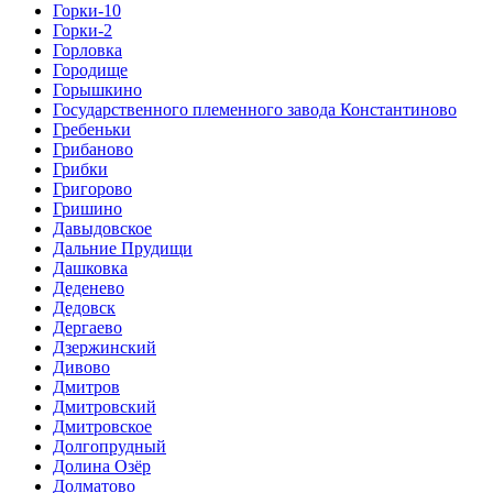
Горки-10
Горки-2
Горловка
Городище
Горышкино
Государственного племенного завода Константиново
Гребеньки
Грибаново
Грибки
Григорово
Гришино
Давыдовское
Дальние Прудищи
Дашковка
Деденево
Дедовск
Дергаево
Дзержинский
Дивово
Дмитров
Дмитровский
Дмитровское
Долгопрудный
Долина Озёр
Долматово