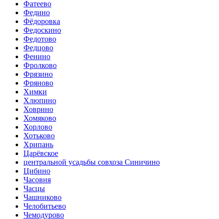
Фатеево
Федино
Фёдоровка
Федоскино
Федотово
Федцово
Фенино
Фролково
Фрязино
Фряново
Химки
Хлюпино
Ховрино
Хомяково
Хорлово
Хотьково
Хрипань
Царёвское
центральной усадьбы совхоза Синичино
Цибино
Часовня
Часцы
Чашниково
Челобитьево
Чемодурово