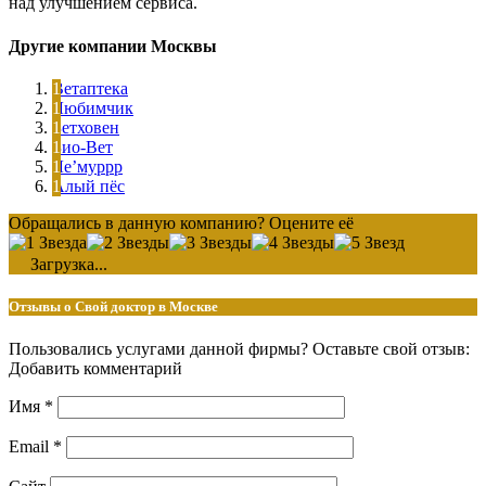
над улучшением сервиса.
Другие компании Москвы
Ветаптека
Любимчик
Бетховен
Био-Вет
Ле’муррр
Алый пёс
Обращались в данную компанию? Оцените её
Загрузка...
Отзывы о Свой доктор в Москве
Пользовались услугами данной фирмы? Оставьте свой отзыв:
Добавить комментарий
Имя
*
Email
*