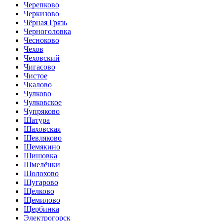
Черепково
Черкизово
Чёрная Грязь
Черноголовка
Чесноково
Чехов
Чеховский
Чигасово
Чистое
Чкалово
Чулково
Чулковское
Чупряково
Шатура
Шаховская
Шевляково
Шемякино
Шишовка
Шмелёнки
Шолохово
Шугарово
Щелково
Щемилово
Щербинка
Электрогорск