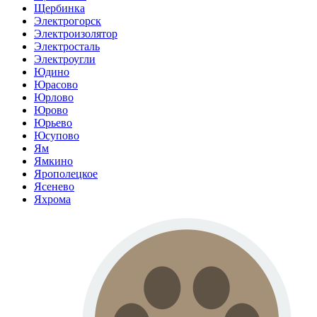
Щербинка
Электрогорск
Электроизолятор
Электросталь
Электроугли
Юдино
Юрасово
Юрлово
Юрово
Юрьево
Юсупово
Ям
Ямкино
Ярополецкое
Ясенево
Яхрома