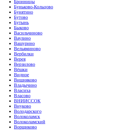
Бронницы
Буньково-Кольцово
Бунятино
Бутово
Бутынь
Быково
Васильчиново
Ваулино
Вашурино
Вельяминово
Вербилки
Верея
Верзилово
Вёшки
Видное
Вишняково
Владычино
Власиха
Власово
ВНИИССОК
Внуково
Володарского
Волоколамск
Волоколамский
Ворщиково