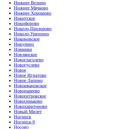
Нижнее Велино
Нижнее Мячково
Нижнее Хорошово
Никитское
Никифорово
Николо-Прозорово
Николо-Урюпино
Никоновское
Никулино
Новинки
Новлянское
Новоглаголево
Новогуслево
Новое
Новое Игнатово
Новое Лапино
Новоивановское
Новопареево
Новопетровское
Новосиньково
Новохаритоново
Новый Милет
Ногинск
Ногинск-9
Носово