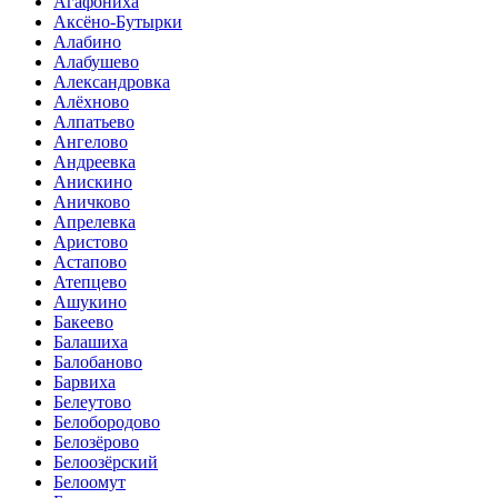
Агафониха
Аксёно-Бутырки
Алабино
Алабушево
Александровка
Алёхново
Алпатьево
Ангелово
Андреевка
Анискино
Аничково
Апрелевка
Аристово
Астапово
Атепцево
Ашукино
Бакеево
Балашиха
Балобаново
Барвиха
Белеутово
Белобородово
Белозёрово
Белоозёрский
Белоомут