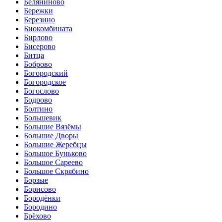
Беляниново
Бережки
Березино
Биокомбината
Бирлово
Бисерово
Битца
Боброво
Богородский
Богородское
Богослово
Бодрово
Болтино
Большевик
Большие Вязёмы
Большие Дворы
Большие Жеребцы
Большое Буньково
Большое Сареево
Большое Скрябино
Борзые
Борисово
Бородёнки
Бородино
Брёхово