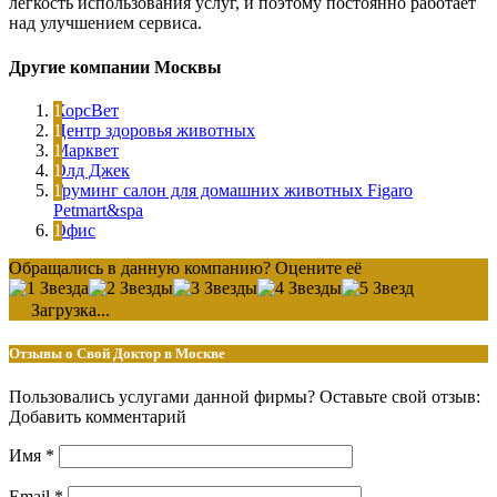
легкость использования услуг, и поэтому постоянно работает
над улучшением сервиса.
Другие компании Москвы
ХорсВет
Центр здоровья животных
Марквет
Олд Джек
Груминг салон для домашних животных Figaro
Petmart&spa
Офис
Обращались в данную компанию? Оцените её
Загрузка...
Отзывы о Свой Доктор в Москве
Пользовались услугами данной фирмы? Оставьте свой отзыв:
Добавить комментарий
Имя
*
Email
*