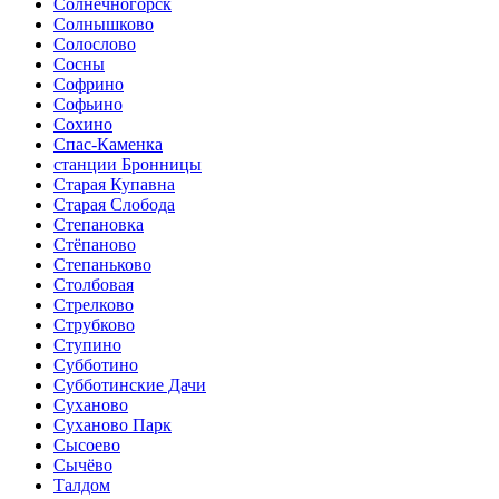
Солнечногорск
Солнышково
Солослово
Сосны
Софрино
Софьино
Сохино
Спас-Каменка
станции Бронницы
Старая Купавна
Старая Слобода
Степановка
Стёпаново
Степаньково
Столбовая
Стрелково
Струбково
Ступино
Субботино
Субботинские Дачи
Суханово
Суханово Парк
Сысоево
Сычёво
Талдом