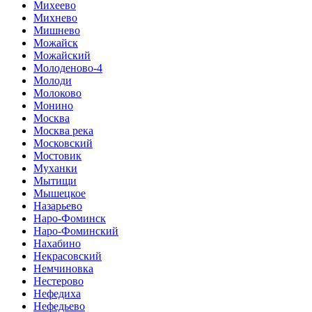
Михеево
Михнево
Мишнево
Можайск
Можайский
Молоденово-4
Молоди
Молоково
Монино
Москва
Москва река
Московский
Мостовик
Муханки
Мытищи
Мышецкое
Назарьево
Наро-Фоминск
Наро-Фоминский
Нахабино
Некрасовский
Немчиновка
Нестерово
Нефедиха
Нефедьево