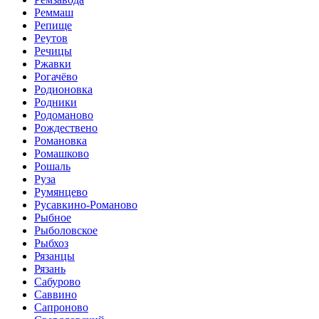
Реммаш
Репище
Реутов
Речицы
Ржавки
Рогачёво
Родионовка
Родники
Родоманово
Рождествено
Романовка
Ромашково
Рошаль
Руза
Румянцево
Русавкино-Романово
Рыбное
Рыболовское
Рыбхоз
Рязанцы
Рязань
Сабурово
Саввино
Сапроново