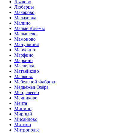
Льялово
Люберцы
Макарово
Малаховка
Малино
Малые Вязёмы
Малышево
Мамоново
Манушкино
Марусино
Марфино
Марьино
Масловка
Матвейково
Машково
Мебельной Фабрики
Медвежьи Озёра
Менделеево
Мечниково
Мечта
Минино
Мирный
Мисайлово
Митино
Митрополье