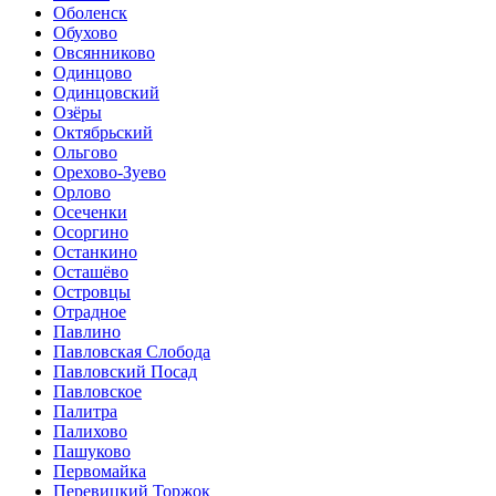
Оболенск
Обухово
Овсянниково
Одинцово
Одинцовский
Озёры
Октябрьский
Ольгово
Орехово-Зуево
Орлово
Осеченки
Осоргино
Останкино
Осташёво
Островцы
Отрадное
Павлино
Павловская Слобода
Павловский Посад
Павловское
Палитра
Палихово
Пашуково
Первомайка
Перевицкий Торжок