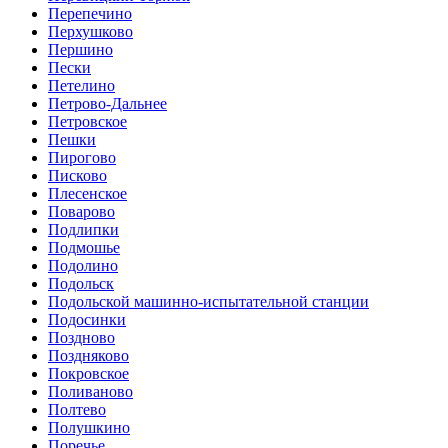
Перепечино
Перхушково
Першино
Пески
Петелино
Петрово-Дальнее
Петровское
Пешки
Пирогово
Писково
Плесенское
Поварово
Подлипки
Подмошье
Подолино
Подольск
Подольской машинно-испытательной станции
Подосинки
Поздново
Поздняково
Покровское
Поливаново
Полтево
Полушкино
Поречье