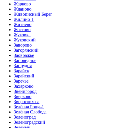
Жарково
Жданово
Живописный Берег
Жилино-1
Житнево
Жостово
Жуковка
Жуковский
Заворово
Загорянский
Заовражье
Заповедное
Запрудня
Зарайск
Зарайский
Заречье
Захарково
Звенигород
Зверково
Зверосовхоза
Зелёная Роща-1
Зелёная Слобода
Зеленоград
Зеленоградский
Зелёный