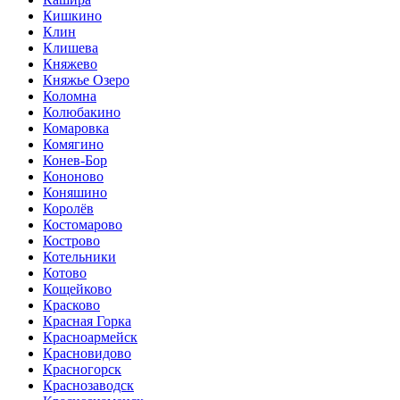
Кишкино
Клин
Клишева
Княжево
Княжье Озеро
Коломна
Колюбакино
Комаровка
Комягино
Конев-Бор
Кононово
Коняшино
Королёв
Костомарово
Кострово
Котельники
Котово
Кощейково
Красково
Красная Горка
Красноармейск
Красновидово
Красногорск
Краснозаводск