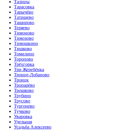
Талицы
Тарасовка
Тарычёво
Татищево
Таширово
Теряево
Тимоново
Тимохово
Тимошкино
Тишково
Томилино
Торопово
Трёхгорка
Три Жеребёнка
Троице-Лобаново
Троицк
Тропарёво
Трошково
Трубино
Трусово
Тургенево
Тучково
Уваровка
Удельная
Усадьба Алексеево