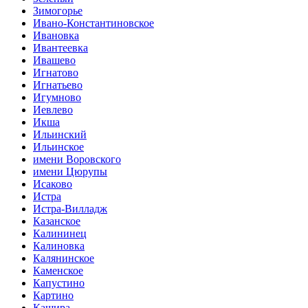
Зимогорье
Ивано-Константиновское
Ивановка
Ивантеевка
Ивашево
Игнатово
Игнатьево
Игумново
Иевлево
Икша
Ильинский
Ильинское
имени Воровского
имени Цюрупы
Исаково
Истра
Истра-Вилладж
Казанское
Калининец
Калиновка
Калянинское
Каменское
Капустино
Картино
Кашира