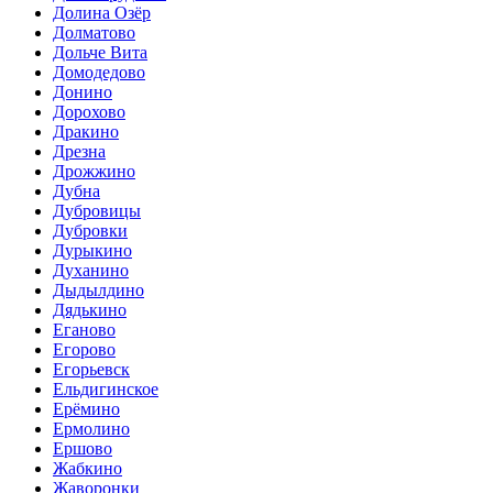
Долина Озёр
Долматово
Дольче Вита
Домодедово
Донино
Дорохово
Дракино
Дрезна
Дрожжино
Дубна
Дубровицы
Дубровки
Дурыкино
Духанино
Дыдылдино
Дядькино
Еганово
Егорово
Егорьевск
Ельдигинское
Ерёмино
Ермолино
Ершово
Жабкино
Жаворонки