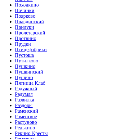
Походкино
Починки
Поярково
Правдинский
Прилуки
Пролетарский
Протвино
Прудки
Птицефабрики
Пустоша
Путилково
Пушкино
Пушкинский
Пущино
Пятница Клаб
Радужный
Радумля
Развилка
Раздоры
Раменский
Раменское
Растуново
Редькино
Рекино-Кресты
Ремзавода