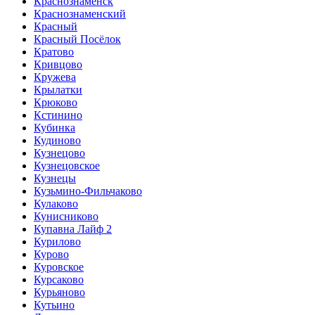
Краснознаменск
Краснознаменский
Красный
Красный Посёлок
Кратово
Кривцово
Кружева
Крылатки
Крюково
Кстинино
Кубинка
Кудиново
Кузнецово
Кузнецовское
Кузнецы
Кузьмино-Фильчаково
Кулаково
Кунисниково
Купавна Лайф 2
Курилово
Курово
Куровское
Курсаково
Курьяново
Кутьино