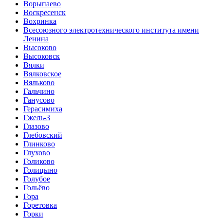
Ворыпаево
Воскресенск
Вохринка
Всесоюзного электротехнического института имени
Ленина
Высоково
Высоковск
Вялки
Вялковское
Вяльково
Гальчино
Ганусово
Герасимиха
Гжель-3
Глазово
Глебовский
Глинково
Глухово
Голиково
Голицыно
Голубое
Гольёво
Гора
Горетовка
Горки