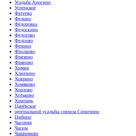
Усадьба Аносино
Успенское
Фатеево
Федино
Фёдоровка
Федоскино
Федотово
Федцово
Фенино
Фролково
Фрязино
Фряново
Химки
Хлюпино
Ховрино
Хомяково
Хорлово
Хотьково
Хрипань
Царёвское
центральной усадьбы совхоза Синичино
Цибино
Часовня
Часцы
Чашниково