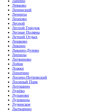
Лапино
Левково
Ленинский
Леониха
Леоново
Лесной
Лесной Городок
Лесные Поляны
Летний Отдых
Лешково
Ликино
Ликино-Дулево
Липицы
Литвиново
Лобня
Ложки
Лопатино
Лосино-Петровский
Лосиный Парк
Лотошино
Лунёво
Лупаново
Луховицы
Лучинское
Лыткарино