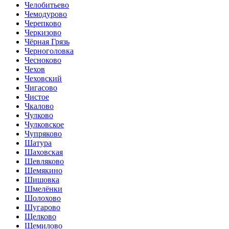
Челобитьево
Чемодурово
Черепково
Черкизово
Чёрная Грязь
Черноголовка
Чесноково
Чехов
Чеховский
Чигасово
Чистое
Чкалово
Чулково
Чулковское
Чупряково
Шатура
Шаховская
Шевляково
Шемякино
Шишовка
Шмелёнки
Шолохово
Шугарово
Щелково
Щемилово