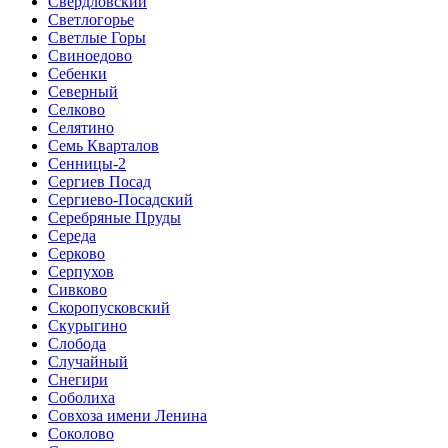
Свердловский
Светлогорье
Светлые Горы
Свиноедово
Себенки
Северный
Селково
Селятино
Семь Кварталов
Сенницы-2
Сергиев Посад
Сергиево-Посадский
Серебряные Пруды
Середа
Серково
Серпухов
Сивково
Скоропусковский
Скурыгино
Слобода
Случайный
Снегири
Соболиха
Совхоза имени Ленина
Соколово