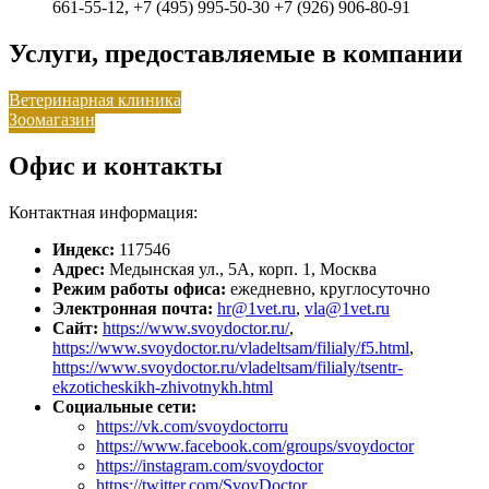
661-55-12, +7 (495) 995-50-30 +7 (926) 906-80-91
Услуги, предоставляемые в компании
Ветеринарная клиника
Зоомагазин
Офис и контакты
Контактная информация:
Индекс:
117546
Адрес:
Медынская ул., 5А, корп. 1, Москва
Режим работы офиса:
ежедневно, круглосуточно
Электронная почта:
hr@1vet.ru
,
vla@1vet.ru
Сайт:
https://www.svoydoctor.ru/
,
https://www.svoydoctor.ru/vladeltsam/filialy/f5.html
,
https://www.svoydoctor.ru/vladeltsam/filialy/tsentr-
ekzoticheskikh-zhivotnykh.html
Социальные сети:
https://vk.com/svoydoctorru
https://www.facebook.com/groups/svoydoctor
https://instagram.com/svoydoctor
https://twitter.com/SvoyDoctor