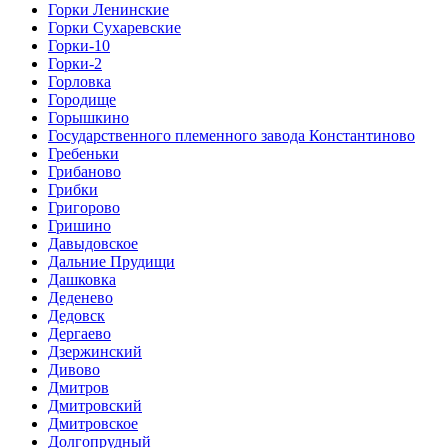
Горки Ленинские
Горки Сухаревские
Горки-10
Горки-2
Горловка
Городище
Горышкино
Государственного племенного завода Константиново
Гребеньки
Грибаново
Грибки
Григорово
Гришино
Давыдовское
Дальние Прудищи
Дашковка
Деденево
Дедовск
Дергаево
Дзержинский
Дивово
Дмитров
Дмитровский
Дмитровское
Долгопрудный