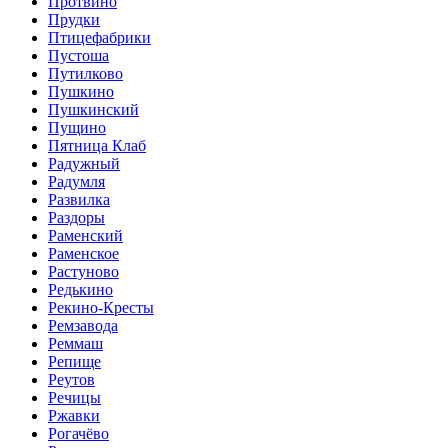
Протвино
Прудки
Птицефабрики
Пустоша
Путилково
Пушкино
Пушкинский
Пущино
Пятница Клаб
Радужный
Радумля
Развилка
Раздоры
Раменский
Раменское
Растуново
Редькино
Рекино-Кресты
Ремзавода
Реммаш
Репище
Реутов
Речицы
Ржавки
Рогачёво