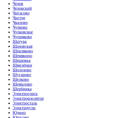
Чехов
Чеховский
Чигасово
Чистое
Чкалово
Чулково
Чулковское
Чупряково
Шатура
Шаховская
Шевляково
Шемякино
Шишовка
Шмелёнки
Шолохово
Шугарово
Щелково
Щемилово
Щербинка
Электрогорск
Электроизолятор
Электросталь
Электроугли
Юдино
Юрасово