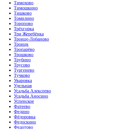
Тимохово
Тимошкино
Тишково
Томилино
Торопово
Трёхгорка
Три Жеребёнка
Троице-Лобаново
Троицк
Тропарёво
Трошково
Трубино
Трусово
Тургенево
Тучково
Уваровка
Удельная
Усадьба Алексеево
Усадьба Аносино
Успенское
Фатеево
Федино
Фёдоровка
Федоскино
Федотово