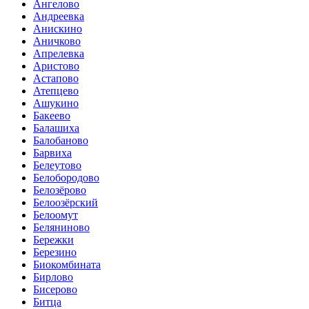
Ангелово
Андреевка
Анискино
Аничково
Апрелевка
Аристово
Астапово
Атепцево
Ашукино
Бакеево
Балашиха
Балобаново
Барвиха
Белеутово
Белобородово
Белозёрово
Белоозёрский
Белоомут
Беляниново
Бережки
Березино
Биокомбината
Бирлово
Бисерово
Битца