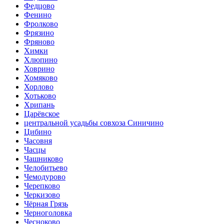
Федцово
Фенино
Фролково
Фрязино
Фряново
Химки
Хлюпино
Ховрино
Хомяково
Хорлово
Хотьково
Хрипань
Царёвское
центральной усадьбы совхоза Синичино
Цибино
Часовня
Часцы
Чашниково
Челобитьево
Чемодурово
Черепково
Черкизово
Чёрная Грязь
Черноголовка
Чесноково