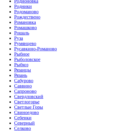
Родионовка
Родники
Родоманово
Рождествено
Романовка
Ромашково
Рошаль
Руза
Румянцево
Русавкино-Романово
Рыбное
Рыболовское
Рыбхоз
Рязанцы
Рязань
Сабурово
Саввино
Сапроново
Свердловский
Светлогорье
Светлые Горы
Свиноедово
Себенки
Северный
Селково