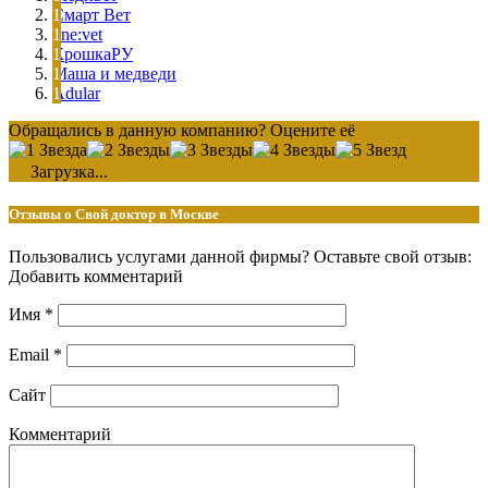
Смарт Вет
one:vet
КрошкаРУ
Маша и медведи
Adular
Обращались в данную компанию? Оцените её
Загрузка...
Отзывы о Свой доктор в Москве
Пользовались услугами данной фирмы? Оставьте свой отзыв:
Добавить комментарий
Имя
*
Email
*
Сайт
Комментарий