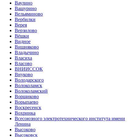
Ваулино
Вашурино
Вельяминово
Вербилки
Верея
Верзилово
Вёшки
Видное
Вишняково
Владычино
Власиха
Власово
ВНИИССОК
Внуково
Володарского
Волоколамск
Волоколамский
Ворщиково
Ворыпаево
Воскресенск
Вохринка
Всесоюзного электротехнического института имени
Ленина
Высоково
Высоковск