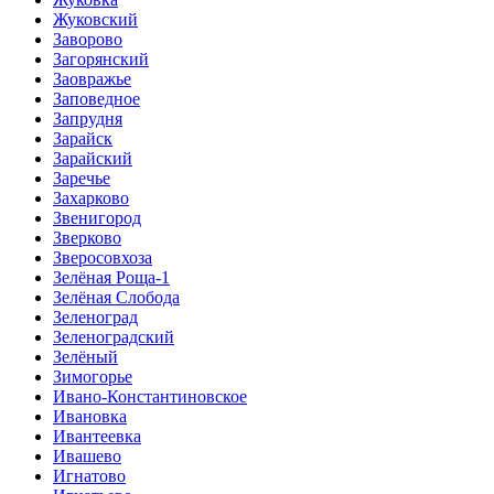
Жуковский
Заворово
Загорянский
Заовражье
Заповедное
Запрудня
Зарайск
Зарайский
Заречье
Захарково
Звенигород
Зверково
Зверосовхоза
Зелёная Роща-1
Зелёная Слобода
Зеленоград
Зеленоградский
Зелёный
Зимогорье
Ивано-Константиновское
Ивановка
Ивантеевка
Ивашево
Игнатово