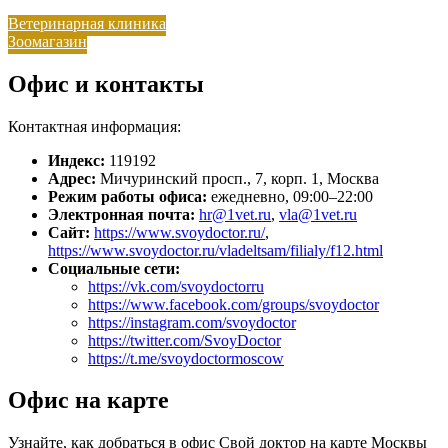
Ветеринарная клиника
Зоомагазин
Офис и контакты
Контактная информация:
Индекс:
119192
Адрес:
Мичуринский просп., 7, корп. 1, Москва
Режим работы офиса:
ежедневно, 09:00–22:00
Электронная почта:
hr@1vet.ru
,
vla@1vet.ru
Сайт:
https://www.svoydoctor.ru/
,
https://www.svoydoctor.ru/vladeltsam/filialy/f12.html
Социальные сети:
https://vk.com/svoydoctorru
https://www.facebook.com/groups/svoydoctor
https://instagram.com/svoydoctor
https://twitter.com/SvoyDoctor
https://t.me/svoydoctormoscow
Офис на карте
Узнайте, как добраться в офис Свой доктор на карте Москвы