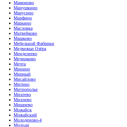
Мамоново
Манушкино
Марусино
Марфино
Марьино
Масловка
Матвейково
Машково
Мебельной Фабрики
Медвежьи Озёра
Менделеево
Мечниково
Мечта
Минино
Мирный
Мисайлово
Митино
Митрополье
Михеево
Михнево
Мишнево
Можайск
Можайский
Молоденово-4
Молоди