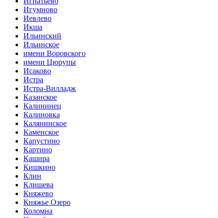
Игнатьево
Игумново
Иевлево
Икша
Ильинский
Ильинское
имени Воровского
имени Цюрупы
Исаково
Истра
Истра-Вилладж
Казанское
Калининец
Калиновка
Калянинское
Каменское
Капустино
Картино
Кашира
Кишкино
Клин
Клишева
Княжево
Княжье Озеро
Коломна