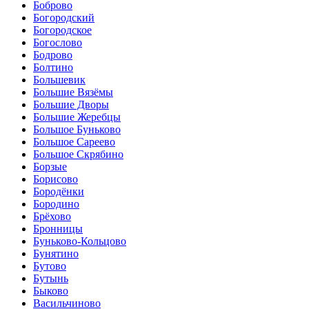
Боброво
Богородский
Богородское
Богослово
Бодрово
Болтино
Большевик
Большие Вязёмы
Большие Дворы
Большие Жеребцы
Большое Буньково
Большое Сареево
Большое Скрябино
Борзые
Борисово
Бородёнки
Бородино
Брёхово
Бронницы
Буньково-Кольцово
Бунятино
Бутово
Бутынь
Быково
Васильчиново