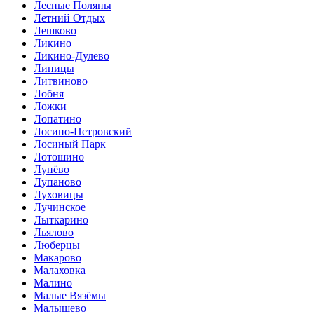
Лесные Поляны
Летний Отдых
Лешково
Ликино
Ликино-Дулево
Липицы
Литвиново
Лобня
Ложки
Лопатино
Лосино-Петровский
Лосиный Парк
Лотошино
Лунёво
Лупаново
Луховицы
Лучинское
Лыткарино
Льялово
Люберцы
Макарово
Малаховка
Малино
Малые Вязёмы
Малышево