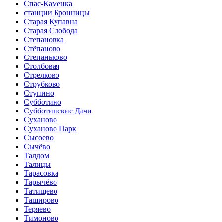
Спас-Каменка
станции Бронницы
Старая Купавна
Старая Слобода
Степановка
Стёпаново
Степаньково
Столбовая
Стрелково
Струбково
Ступино
Субботино
Субботинские Дачи
Суханово
Суханово Парк
Сысоево
Сычёво
Талдом
Талицы
Тарасовка
Тарычёво
Татищево
Таширово
Теряево
Тимоново