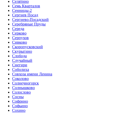
Селятино
Семь Кварталов
Сенницы-2
Сергиев Посад
Сергиево-Посадский
Серебряные Пруды
Середа
Серково
Серпухов
Сивково
Скоропусковский
Скурыгино
Слобода
Случайный
Снегири
Соболиха
Совхоза имени Ленина
Соколово
Солнечногорск
Солнышково
Солослово
Сосны
Софрино
Софьино
Сохино