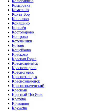
Колюбакино
Комаровка
Комягино
Конев-Бор
Кононово
Коняшино
Королёв
Костомарово
Кострово
Котельники
Котово
Кощейково
Красково
Красная Горка
Красноармейск
Красновидово
Красногорск
Краснозаводск
Краснознаменск
Краснознаменский
Красный
Красный Посёлок
Кратово
Кривцово
Кружева