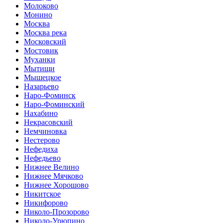
Молоково
Монино
Москва
Москва река
Московский
Мостовик
Муханки
Мытищи
Мышецкое
Назарьево
Наро-Фоминск
Наро-Фоминский
Нахабино
Некрасовский
Немчиновка
Нестерово
Нефедиха
Нефедьево
Нижнее Велино
Нижнее Мячково
Нижнее Хорошово
Никитское
Никифорово
Николо-Прозорово
Николо-Урюпино