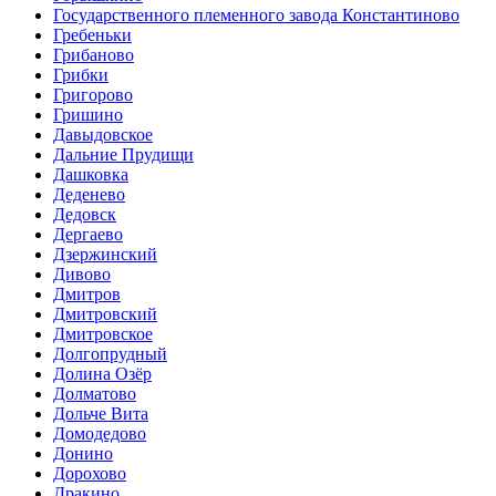
Государственного племенного завода Константиново
Гребеньки
Грибаново
Грибки
Григорово
Гришино
Давыдовское
Дальние Прудищи
Дашковка
Деденево
Дедовск
Дергаево
Дзержинский
Дивово
Дмитров
Дмитровский
Дмитровское
Долгопрудный
Долина Озёр
Долматово
Дольче Вита
Домодедово
Донино
Дорохово
Дракино