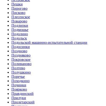
Пешки
Пирогово
Писково
Плесенское
Поварово
Подлипки
Подмошье
Подолино
Подольск
Подольской машинно-испытательной станции
Подосинки
Поздново
Поздняково
Покровское
Поливаново
Полтево
Полушкино
Поречье
Походкино
Починки
Поярково
Правдинский
Прилуки
Пролетарский