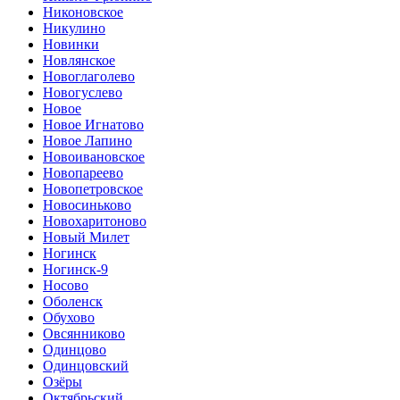
Никоновское
Никулино
Новинки
Новлянское
Новоглаголево
Новогуслево
Новое
Новое Игнатово
Новое Лапино
Новоивановское
Новопареево
Новопетровское
Новосиньково
Новохаритоново
Новый Милет
Ногинск
Ногинск-9
Носово
Оболенск
Обухово
Овсянниково
Одинцово
Одинцовский
Озёры
Октябрьский