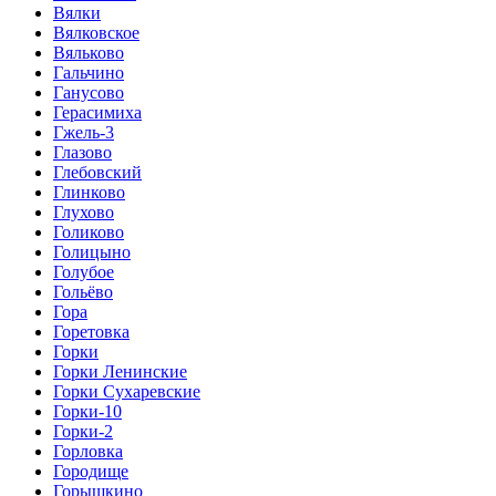
Вялки
Вялковское
Вяльково
Гальчино
Ганусово
Герасимиха
Гжель-3
Глазово
Глебовский
Глинково
Глухово
Голиково
Голицыно
Голубое
Гольёво
Гора
Горетовка
Горки
Горки Ленинские
Горки Сухаревские
Горки-10
Горки-2
Горловка
Городище
Горышкино