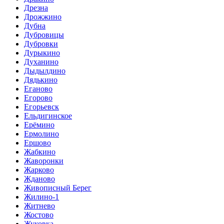
Дрезна
Дрожжино
Дубна
Дубровицы
Дубровки
Дурыкино
Духанино
Дыдылдино
Дядькино
Еганово
Егорово
Егорьевск
Ельдигинское
Ерёмино
Ермолино
Ершово
Жабкино
Жаворонки
Жарково
Жданово
Живописный Берег
Жилино-1
Житнево
Жостово
Жуковка