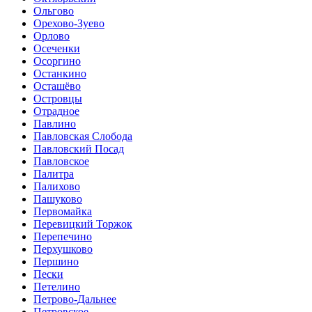
Ольгово
Орехово-Зуево
Орлово
Осеченки
Осоргино
Останкино
Осташёво
Островцы
Отрадное
Павлино
Павловская Слобода
Павловский Посад
Павловское
Палитра
Палихово
Пашуково
Первомайка
Перевицкий Торжок
Перепечино
Перхушково
Першино
Пески
Петелино
Петрово-Дальнее
Петровское