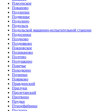
Плесенское
Поварово
Подлипки
Подмошье
Подолино
Подольск
Подольской машинно-испытательной станции
Подосинки
Поздново
Поздняково
Покровское
Поливаново
Полтево
Полушкино
Поречье
Походкино
Починки
Поярково
Правдинский
Прилуки
Пролетарский
Протвино
Прудки
Птицефабрики
Пустоша