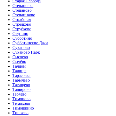
Старая Слобода
Степановка
Стёпаново
Степаньково
Столбовая
Стрелково
Струбково
Ступино
Субботино
Субботинские Дачи
Суханово
Суханово Парк
Сысоево
Сычёво
Талдом
Талицы
Тарасовка
Тарычёво
Татищево
Таширово
Теряево
Тимоново
Тимохово
Тимошкино
Тишково