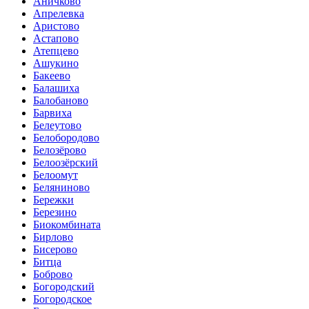
Аничково
Апрелевка
Аристово
Астапово
Атепцево
Ашукино
Бакеево
Балашиха
Балобаново
Барвиха
Белеутово
Белобородово
Белозёрово
Белоозёрский
Белоомут
Беляниново
Бережки
Березино
Биокомбината
Бирлово
Бисерово
Битца
Боброво
Богородский
Богородское