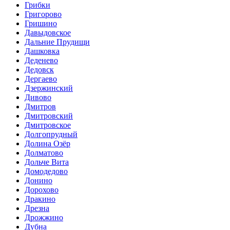
Грибки
Григорово
Гришино
Давыдовское
Дальние Прудищи
Дашковка
Деденево
Дедовск
Дергаево
Дзержинский
Дивово
Дмитров
Дмитровский
Дмитровское
Долгопрудный
Долина Озёр
Долматово
Дольче Вита
Домодедово
Донино
Дорохово
Дракино
Дрезна
Дрожжино
Дубна