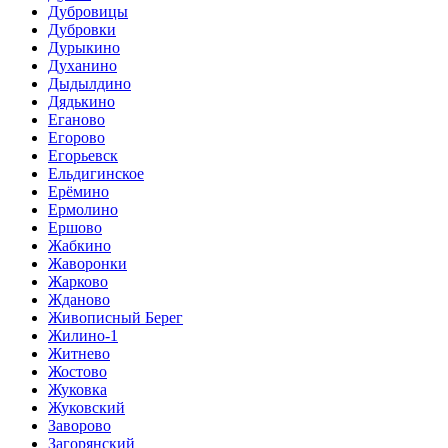
Дубровицы
Дубровки
Дурыкино
Духанино
Дыдылдино
Дядькино
Еганово
Егорово
Егорьевск
Ельдигинское
Ерёмино
Ермолино
Ершово
Жабкино
Жаворонки
Жарково
Жданово
Живописный Берег
Жилино-1
Житнево
Жостово
Жуковка
Жуковский
Заворово
Загорянский