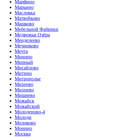
Марфино
Марьино
Масловка
Матвейково
Машково
Мебельной Фабрики
Медвежьи Озёра
Менделеево
Мечниково
Мечта
Минино
Мирный
Мисайлово
Митино
Митрополье
Михеево
Михнево
Мишнево
Можайск
Можайский
Молоденово-4
Молоди
Молоково
Монино
Москва