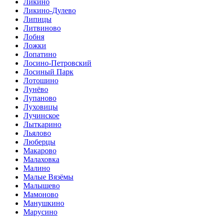
Ликино
Ликино-Дулево
Липицы
Литвиново
Лобня
Ложки
Лопатино
Лосино-Петровский
Лосиный Парк
Лотошино
Лунёво
Лупаново
Луховицы
Лучинское
Лыткарино
Льялово
Люберцы
Макарово
Малаховка
Малино
Малые Вязёмы
Малышево
Мамоново
Манушкино
Марусино