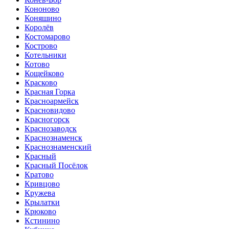
Кононово
Коняшино
Королёв
Костомарово
Кострово
Котельники
Котово
Кощейково
Красково
Красная Горка
Красноармейск
Красновидово
Красногорск
Краснозаводск
Краснознаменск
Краснознаменский
Красный
Красный Посёлок
Кратово
Кривцово
Кружева
Крылатки
Крюково
Кстинино