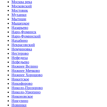
Москва река
Московский
Мостовик
Муханки
Мытищи
Мышецкое
Назарьево
Наро-Фоминск
Наро-Фоминский
Нахабино
Некрасовский
Немчиновка
Нестерово
Нефедиха
Нефедьево
Нижнее Велино
Нижнее Мячково
Нижнее Хорошово
Никитское
Никифорово
Николо-Прозорово
Николо-Урюпино
Никоновское
Никулино
Новинки