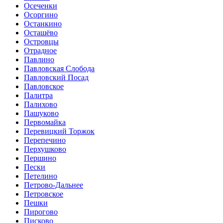
Осеченки
Осоргино
Останкино
Осташёво
Островцы
Отрадное
Павлино
Павловская Слобода
Павловский Посад
Павловское
Палитра
Палихово
Пашуково
Первомайка
Перевицкий Торжок
Перепечино
Перхушково
Першино
Пески
Петелино
Петрово-Дальнее
Петровское
Пешки
Пирогово
Писково