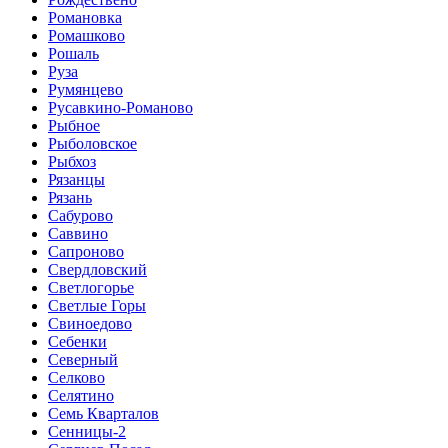
Романовка
Ромашково
Рошаль
Руза
Румянцево
Русавкино-Романово
Рыбное
Рыболовское
Рыбхоз
Рязанцы
Рязань
Сабурово
Саввино
Сапроново
Свердловский
Светлогорье
Светлые Горы
Свиноедово
Себенки
Северный
Селково
Селятино
Семь Кварталов
Сенницы-2