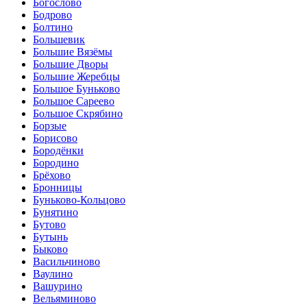
Богослово
Бодрово
Болтино
Большевик
Большие Вязёмы
Большие Дворы
Большие Жеребцы
Большое Буньково
Большое Сареево
Большое Скрябино
Борзые
Борисово
Бородёнки
Бородино
Брёхово
Бронницы
Буньково-Кольцово
Бунятино
Бутово
Бутынь
Быково
Васильчиново
Ваулино
Вашурино
Вельяминово