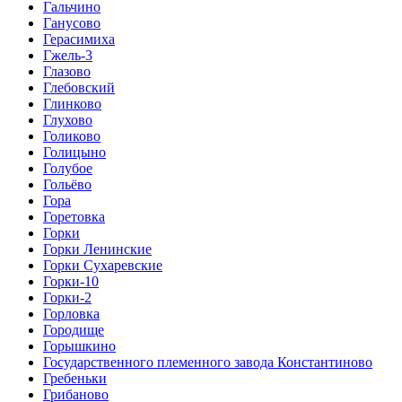
Гальчино
Ганусово
Герасимиха
Гжель-3
Глазово
Глебовский
Глинково
Глухово
Голиково
Голицыно
Голубое
Гольёво
Гора
Горетовка
Горки
Горки Ленинские
Горки Сухаревские
Горки-10
Горки-2
Горловка
Городище
Горышкино
Государственного племенного завода Константиново
Гребеньки
Грибаново