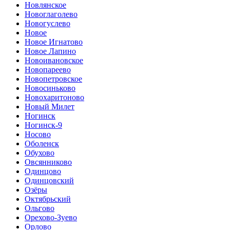
Новлянское
Новоглаголево
Новогуслево
Новое
Новое Игнатово
Новое Лапино
Новоивановское
Новопареево
Новопетровское
Новосиньково
Новохаритоново
Новый Милет
Ногинск
Ногинск-9
Носово
Оболенск
Обухово
Овсянниково
Одинцово
Одинцовский
Озёры
Октябрьский
Ольгово
Орехово-Зуево
Орлово