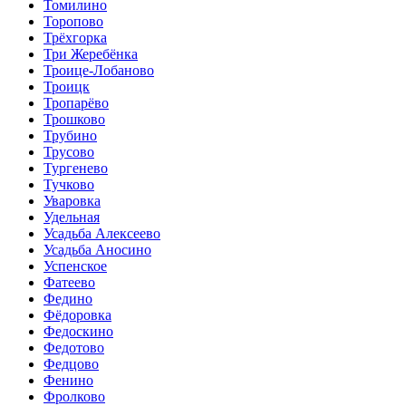
Томилино
Торопово
Трёхгорка
Три Жеребёнка
Троице-Лобаново
Троицк
Тропарёво
Трошково
Трубино
Трусово
Тургенево
Тучково
Уваровка
Удельная
Усадьба Алексеево
Усадьба Аносино
Успенское
Фатеево
Федино
Фёдоровка
Федоскино
Федотово
Федцово
Фенино
Фролково