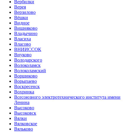
Вербилки
Верея
Верзилово
Вёшки
Видное
Вишняково
Владычино
Власиха
Власово
ВНИИССОК
Внуково
Володарского
Волоколамск
Волоколамский
Ворщиково
Ворыпаево
Воскресенск
Вохринка
Всесоюзного электротехнического института имени
Ленина
Высоково
Высоковск
Вялки
Вялковское
Вяльково