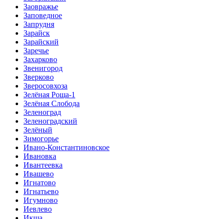
Заовражье
Заповедное
Запрудня
Зарайск
Зарайский
Заречье
Захарково
Звенигород
Зверково
Зверосовхоза
Зелёная Роща-1
Зелёная Слобода
Зеленоград
Зеленоградский
Зелёный
Зимогорье
Ивано-Константиновское
Ивановка
Ивантеевка
Ивашево
Игнатово
Игнатьево
Игумново
Иевлево
Икша