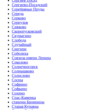
Сергиев Посад
Сергиево-Посадский
Серебряные Пруды
Середа
Серково
Серпухов
Сивково
Скоропусковский
Скурыгино
Слобода
Случайный
Снегири
Соболиха
Совхоза имени Ленина
Соколово
Солнечногорск
Солнышково
Солослово
Сосны
Софрино
Софьино
Сохино
Спас-Каменка
станции Бронницы
Старая Купавна