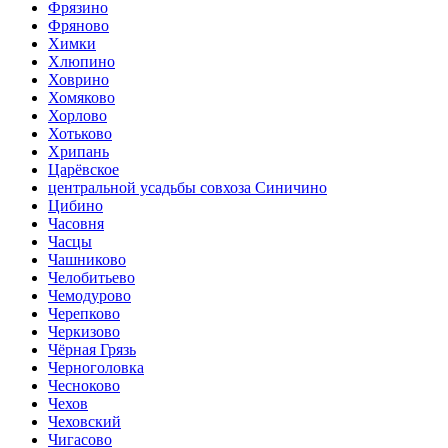
Фрязино
Фряново
Химки
Хлюпино
Ховрино
Хомяково
Хорлово
Хотьково
Хрипань
Царёвское
центральной усадьбы совхоза Синичино
Цибино
Часовня
Часцы
Чашниково
Челобитьево
Чемодурово
Черепково
Черкизово
Чёрная Грязь
Черноголовка
Чесноково
Чехов
Чеховский
Чигасово