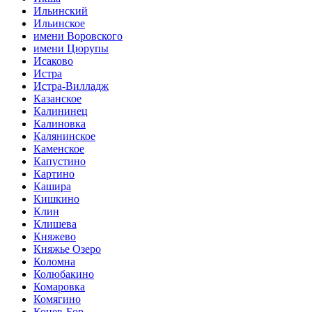
Ильинский
Ильинское
имени Воровского
имени Цюрупы
Исаково
Истра
Истра-Вилладж
Казанское
Калининец
Калиновка
Калянинское
Каменское
Капустино
Картино
Кашира
Кишкино
Клин
Клишева
Княжево
Княжье Озеро
Коломна
Колюбакино
Комаровка
Комягино
Конев-Бор