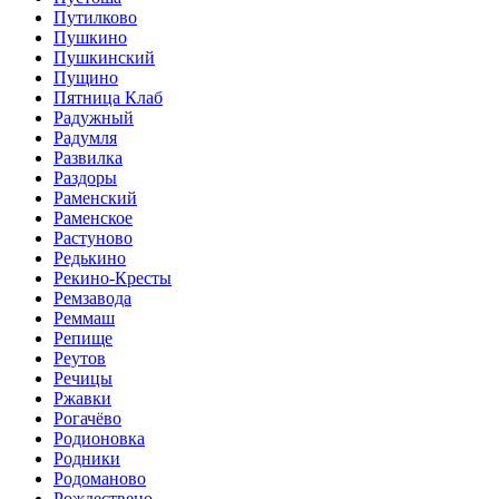
Путилково
Пушкино
Пушкинский
Пущино
Пятница Клаб
Радужный
Радумля
Развилка
Раздоры
Раменский
Раменское
Растуново
Редькино
Рекино-Кресты
Ремзавода
Реммаш
Репище
Реутов
Речицы
Ржавки
Рогачёво
Родионовка
Родники
Родоманово
Рождествено