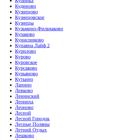
Кубинка
Кудиново
Кузнецово
Кузнецовское
Кузнецы
Кузьмино-Фильчаково
Кулаково
Кунисниково
Купавна Лайф 2
Курилово
Курово
Куровское
Курсаково
Курьяново
Кутьино
Лапино
Левково
Ленинский
Леониха
Леоново
Лесной
Лесной Городок
Лесные Поляны
Летний Отдых
Лешково