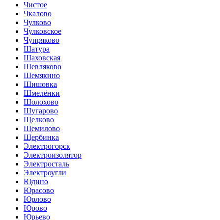
Чистое
Чкалово
Чулково
Чулковское
Чупряково
Шатура
Шаховская
Шевляково
Шемякино
Шишовка
Шмелёнки
Шолохово
Шугарово
Щелково
Щемилово
Щербинка
Электрогорск
Электроизолятор
Электросталь
Электроугли
Юдино
Юрасово
Юрлово
Юрово
Юрьево