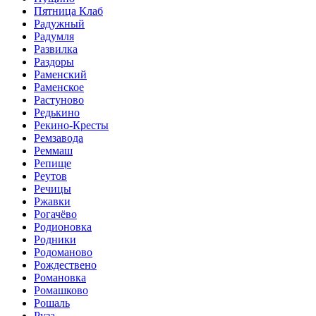
Пятница Клаб
Радужный
Радумля
Развилка
Раздоры
Раменский
Раменское
Растуново
Редькино
Рекино-Кресты
Ремзавода
Реммаш
Репище
Реутов
Речицы
Ржавки
Рогачёво
Родионовка
Родники
Родоманово
Рождествено
Романовка
Ромашково
Рошаль
Руза