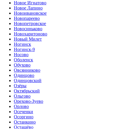
Новое Игнатово
Новое Лапино
Новоивановское
Новопареево
Новопетровское
Новосиньково
Новохаритоново
Новый Милет
Ногинск
Ногинск-9
Носово
Оболенск
Обухово
Овсянниково
Одинцово
Одинцовский
Озёры
Октябрьский
Ольгово
Орехово-Зуево
Орлово
Осеченки
Осоргино
Останкино
Осташёво