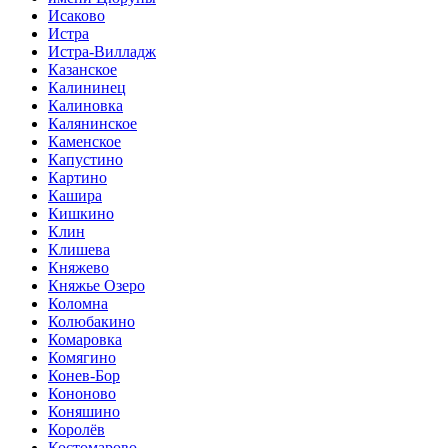
Исаково
Истра
Истра-Вилладж
Казанское
Калининец
Калиновка
Калянинское
Каменское
Капустино
Картино
Кашира
Кишкино
Клин
Клишева
Княжево
Княжье Озеро
Коломна
Колюбакино
Комаровка
Комягино
Конев-Бор
Кононово
Коняшино
Королёв
Костомарово