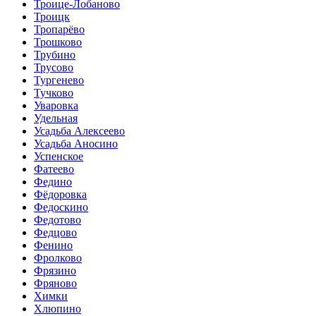
Троице-Лобаново
Троицк
Тропарёво
Трошково
Трубино
Трусово
Тургенево
Тучково
Уваровка
Удельная
Усадьба Алексеево
Усадьба Аносино
Успенское
Фатеево
Федино
Фёдоровка
Федоскино
Федотово
Федцово
Фенино
Фролково
Фрязино
Фряново
Химки
Хлюпино