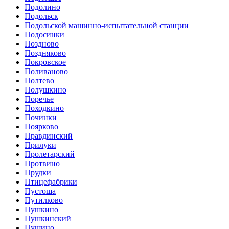
Подолино
Подольск
Подольской машинно-испытательной станции
Подосинки
Поздново
Поздняково
Покровское
Поливаново
Полтево
Полушкино
Поречье
Походкино
Починки
Поярково
Правдинский
Прилуки
Пролетарский
Протвино
Прудки
Птицефабрики
Пустоша
Путилково
Пушкино
Пушкинский
Пущино