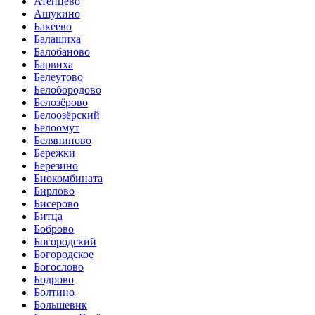
Атепцево
Ашукино
Бакеево
Балашиха
Балобаново
Барвиха
Белеутово
Белобородово
Белозёрово
Белоозёрский
Белоомут
Беляниново
Бережки
Березино
Биокомбината
Бирлово
Бисерово
Битца
Боброво
Богородский
Богородское
Богослово
Бодрово
Болтино
Большевик