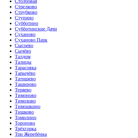
Столбовая
Стрелково
Струбково
Ступино
Субботино
Субботинские Дачи
Суханово
Суханово Парк
Сысоево
Сычёво
Талдом
Талицы
Тарасовка
Тарычёво
Татищево
Таширово
Теряево
Тимоново
Тимохово
Тимошкино
Тишково
Томилино
Торопово
Трёхгорка
Три Жеребёнка