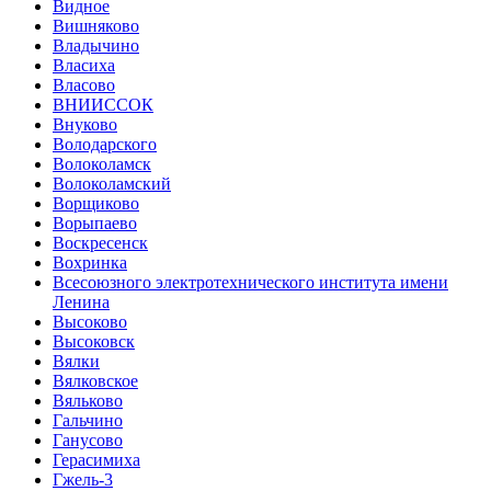
Видное
Вишняково
Владычино
Власиха
Власово
ВНИИССОК
Внуково
Володарского
Волоколамск
Волоколамский
Ворщиково
Ворыпаево
Воскресенск
Вохринка
Всесоюзного электротехнического института имени
Ленина
Высоково
Высоковск
Вялки
Вялковское
Вяльково
Гальчино
Ганусово
Герасимиха
Гжель-3