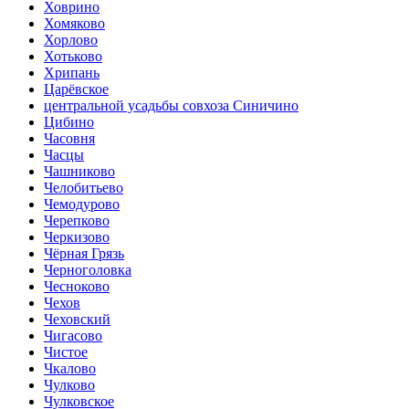
Ховрино
Хомяково
Хорлово
Хотьково
Хрипань
Царёвское
центральной усадьбы совхоза Синичино
Цибино
Часовня
Часцы
Чашниково
Челобитьево
Чемодурово
Черепково
Черкизово
Чёрная Грязь
Черноголовка
Чесноково
Чехов
Чеховский
Чигасово
Чистое
Чкалово
Чулково
Чулковское