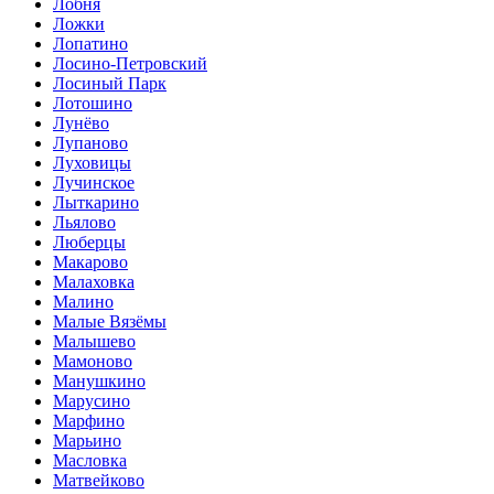
Лобня
Ложки
Лопатино
Лосино-Петровский
Лосиный Парк
Лотошино
Лунёво
Лупаново
Луховицы
Лучинское
Лыткарино
Льялово
Люберцы
Макарово
Малаховка
Малино
Малые Вязёмы
Малышево
Мамоново
Манушкино
Марусино
Марфино
Марьино
Масловка
Матвейково