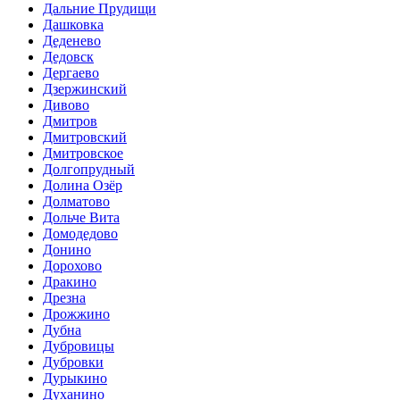
Дальние Прудищи
Дашковка
Деденево
Дедовск
Дергаево
Дзержинский
Дивово
Дмитров
Дмитровский
Дмитровское
Долгопрудный
Долина Озёр
Долматово
Дольче Вита
Домодедово
Донино
Дорохово
Дракино
Дрезна
Дрожжино
Дубна
Дубровицы
Дубровки
Дурыкино
Духанино