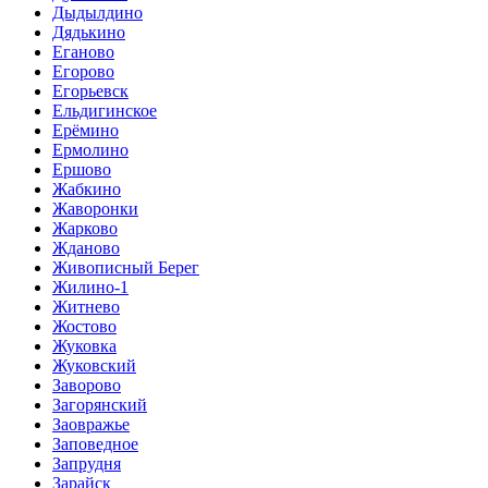
Дыдылдино
Дядькино
Еганово
Егорово
Егорьевск
Ельдигинское
Ерёмино
Ермолино
Ершово
Жабкино
Жаворонки
Жарково
Жданово
Живописный Берег
Жилино-1
Житнево
Жостово
Жуковка
Жуковский
Заворово
Загорянский
Заовражье
Заповедное
Запрудня
Зарайск