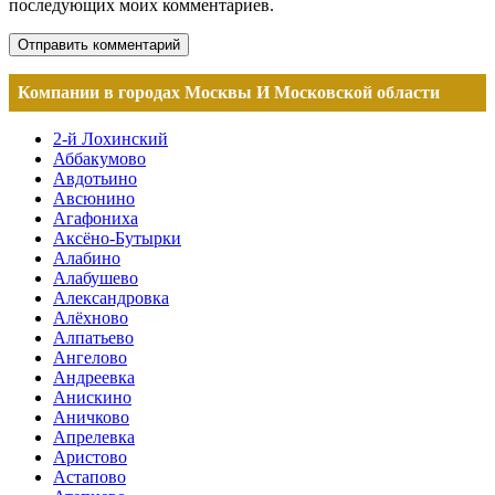
последующих моих комментариев.
Компании в городах Москвы И Московской области
2-й Лохинский
Аббакумово
Авдотьино
Авсюнино
Агафониха
Аксёно-Бутырки
Алабино
Алабушево
Александровка
Алёхново
Алпатьево
Ангелово
Андреевка
Анискино
Аничково
Апрелевка
Аристово
Астапово