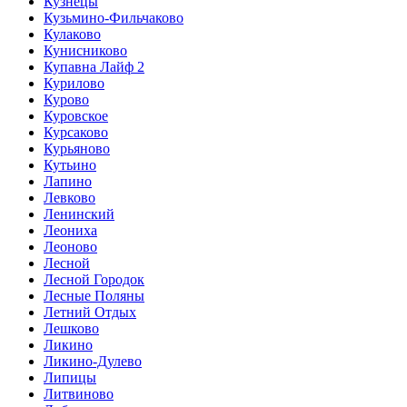
Кузнецы
Кузьмино-Фильчаково
Кулаково
Кунисниково
Купавна Лайф 2
Курилово
Курово
Куровское
Курсаково
Курьяново
Кутьино
Лапино
Левково
Ленинский
Леониха
Леоново
Лесной
Лесной Городок
Лесные Поляны
Летний Отдых
Лешково
Ликино
Ликино-Дулево
Липицы
Литвиново