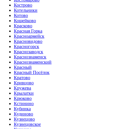
Кострово
Котельники
Котово
Кощейково
Красково
Красная Горка
Красноармейск
Красновидово
Красногорск
Краснозаводск
Краснознаменск
Краснознаменский
Красный
Красный Посёлок
Кратово
Кривцово
Кружева
Крылатки
Крюково
Кстинино
Кубинка
Кудиново
Кузнецово
Кузнецовское