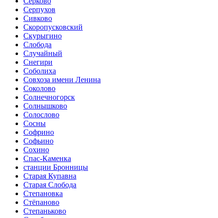
Серково
Серпухов
Сивково
Скоропусковский
Скурыгино
Слобода
Случайный
Снегири
Соболиха
Совхоза имени Ленина
Соколово
Солнечногорск
Солнышково
Солослово
Сосны
Софрино
Софьино
Сохино
Спас-Каменка
станции Бронницы
Старая Купавна
Старая Слобода
Степановка
Стёпаново
Степаньково