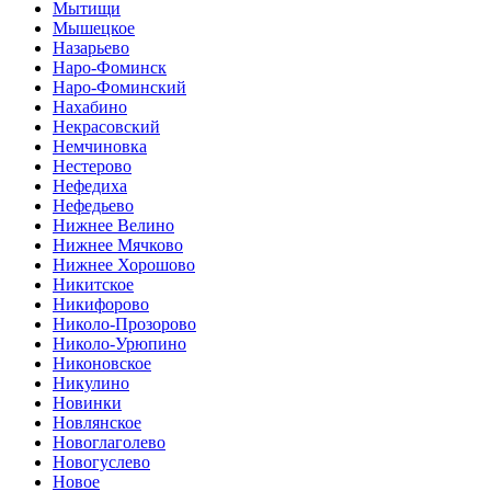
Мытищи
Мышецкое
Назарьево
Наро-Фоминск
Наро-Фоминский
Нахабино
Некрасовский
Немчиновка
Нестерово
Нефедиха
Нефедьево
Нижнее Велино
Нижнее Мячково
Нижнее Хорошово
Никитское
Никифорово
Николо-Прозорово
Николо-Урюпино
Никоновское
Никулино
Новинки
Новлянское
Новоглаголево
Новогуслево
Новое