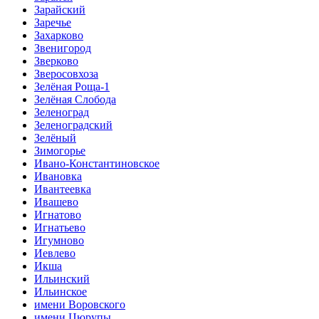
Зарайский
Заречье
Захарково
Звенигород
Зверково
Зверосовхоза
Зелёная Роща-1
Зелёная Слобода
Зеленоград
Зеленоградский
Зелёный
Зимогорье
Ивано-Константиновское
Ивановка
Ивантеевка
Ивашево
Игнатово
Игнатьево
Игумново
Иевлево
Икша
Ильинский
Ильинское
имени Воровского
имени Цюрупы