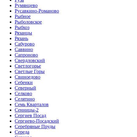
Румянцево
Русавкино-Романово
Рыбное
Рыболовское
Рыбхоз
Рязанцы
Рязань
Сабурово
Саввино
Сапроново
Свердловский
Светлогорье
Светлые Горы
Свиноедово
Себенки
Северный
Селково
Селятино
Семь Кварталов
Сенницы-2
Сергиев Посад
Сергиево-Посадский
Серебряные Пруды
Середа