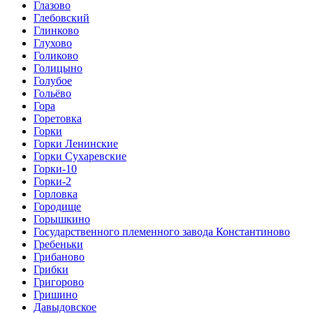
Глазово
Глебовский
Глинково
Глухово
Голиково
Голицыно
Голубое
Гольёво
Гора
Горетовка
Горки
Горки Ленинские
Горки Сухаревские
Горки-10
Горки-2
Горловка
Городище
Горышкино
Государственного племенного завода Константиново
Гребеньки
Грибаново
Грибки
Григорово
Гришино
Давыдовское