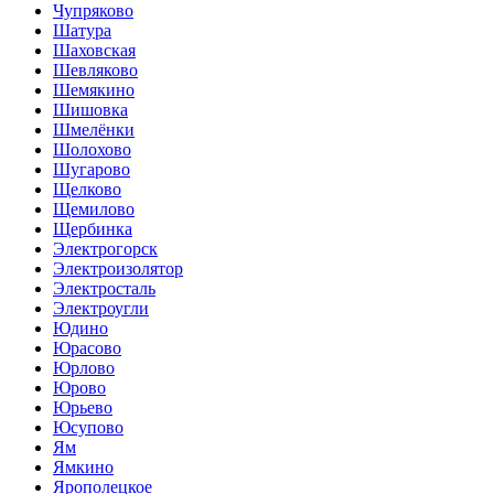
Чупряково
Шатура
Шаховская
Шевляково
Шемякино
Шишовка
Шмелёнки
Шолохово
Шугарово
Щелково
Щемилово
Щербинка
Электрогорск
Электроизолятор
Электросталь
Электроугли
Юдино
Юрасово
Юрлово
Юрово
Юрьево
Юсупово
Ям
Ямкино
Ярополецкое