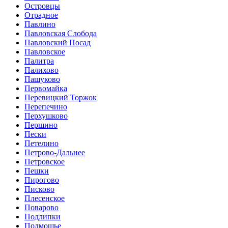
Островцы
Отрадное
Павлино
Павловская Слобода
Павловский Посад
Павловское
Палитра
Палихово
Пашуково
Первомайка
Перевицкий Торжок
Перепечино
Перхушково
Першино
Пески
Петелино
Петрово-Дальнее
Петровское
Пешки
Пирогово
Писково
Плесенское
Поварово
Подлипки
Подмошье