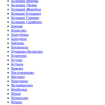
Большие Вязёмы
Большие Дворы
Большие Жеребцы
Большое Буньково
Большое Сареево
Большое Скрябино
Борзые
Борисово
Бородёнки
Бородино
Брёхово
Бронницы
Буньково-Кольцово
Бунятино
Бутово
Бутынь
Быково
Васильчиново
Ваулино
Вашурино
Вельяминово
Вербилки
Верея
Верзилово
Вёшки