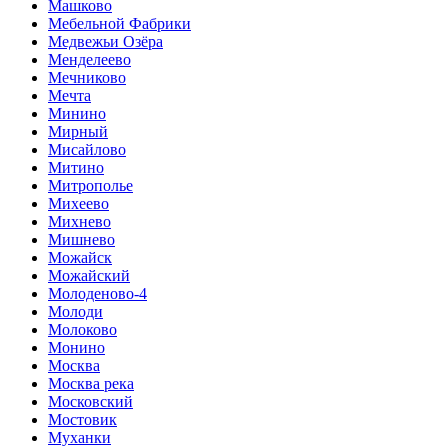
Машково
Мебельной Фабрики
Медвежьи Озёра
Менделеево
Мечниково
Мечта
Минино
Мирный
Мисайлово
Митино
Митрополье
Михеево
Михнево
Мишнево
Можайск
Можайский
Молоденово-4
Молоди
Молоково
Монино
Москва
Москва река
Московский
Мостовик
Муханки