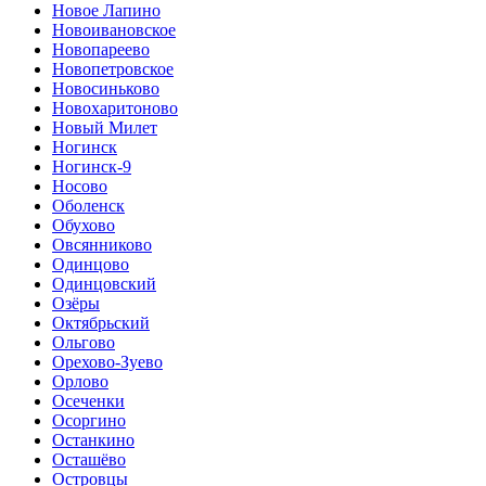
Новое Лапино
Новоивановское
Новопареево
Новопетровское
Новосиньково
Новохаритоново
Новый Милет
Ногинск
Ногинск-9
Носово
Оболенск
Обухово
Овсянниково
Одинцово
Одинцовский
Озёры
Октябрьский
Ольгово
Орехово-Зуево
Орлово
Осеченки
Осоргино
Останкино
Осташёво
Островцы