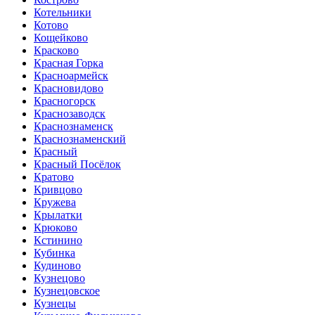
Котельники
Котово
Кощейково
Красково
Красная Горка
Красноармейск
Красновидово
Красногорск
Краснозаводск
Краснознаменск
Краснознаменский
Красный
Красный Посёлок
Кратово
Кривцово
Кружева
Крылатки
Крюково
Кстинино
Кубинка
Кудиново
Кузнецово
Кузнецовское
Кузнецы