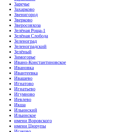
Заречье
Захарково
Звенигород
Зверково
Зверосовхоза
Зелёная Роща-1
Зелёная Слобода
Зеленоград
Зеленоградский
Зелёный
Зимогорье
Ивано-Константиновское
Ивановка
Ивантеевка
Ивашево
Игнатово
Игнатьево
Игумново
Иевлево
Икша
Ильинский
Ильинское
имени Воровского
имени Цюрупы
Исаково