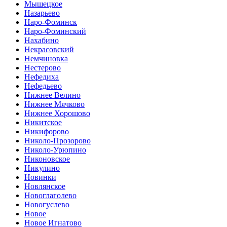
Мышецкое
Назарьево
Наро-Фоминск
Наро-Фоминский
Нахабино
Некрасовский
Немчиновка
Нестерово
Нефедиха
Нефедьево
Нижнее Велино
Нижнее Мячково
Нижнее Хорошово
Никитское
Никифорово
Николо-Прозорово
Николо-Урюпино
Никоновское
Никулино
Новинки
Новлянское
Новоглаголево
Новогуслево
Новое
Новое Игнатово