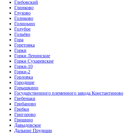
Глебовский
Глинково
Глухово
Голиково
Голицыно
Голубое
Гольёво
Гора
Горетовка
Горки
Горки Ленинские
Горки Сухаревские
Горки-10
Горки-2
Горловка
Городище
Горышкино
Государственного племенного завода Константиново
Гребеньки
Грибаново
Грибки
Григорово
Гришино
Давыдовское
Дальние Прудищи