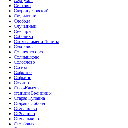
Серпухов
Сивково
Скоропусковский
Скурыгино
Слобода
Случайный
Снегири
Соболиха
Совхоза имени Ленина
Соколово
Солнечногорск
Солнышково
Солослово
Сосны
Софрино
Софьино
Сохино
Спас-Каменка
станции Бронницы
Старая Купавна
Старая Слобода
Степановка
Стёпаново
Степаньково
Столбовая