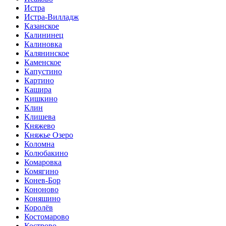
Истра
Истра-Вилладж
Казанское
Калининец
Калиновка
Калянинское
Каменское
Капустино
Картино
Кашира
Кишкино
Клин
Клишева
Княжево
Княжье Озеро
Коломна
Колюбакино
Комаровка
Комягино
Конев-Бор
Кононово
Коняшино
Королёв
Костомарово
Кострово