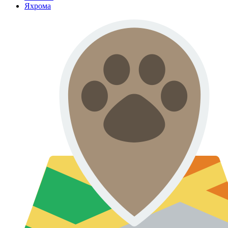
Яхрома