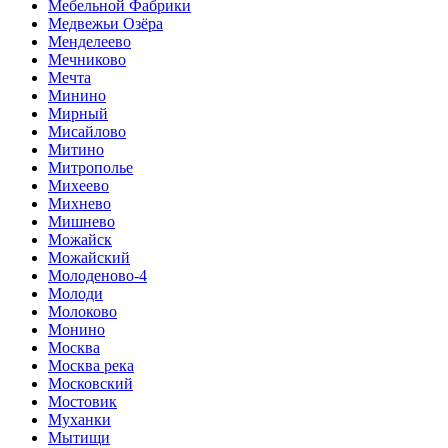
Мебельной Фабрики
Медвежьи Озёра
Менделеево
Мечниково
Мечта
Минино
Мирный
Мисайлово
Митино
Митрополье
Михеево
Михнево
Мишнево
Можайск
Можайский
Молоденово-4
Молоди
Молоково
Монино
Москва
Москва река
Московский
Мостовик
Муханки
Мытищи