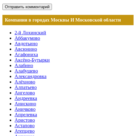
Компании в городах Москвы И Московской области
2-й Лохинский
Аббакумово
Авдотьино
Авсюнино
Агафониха
Аксёно-Бутырки
Алабино
Алабушево
Александровка
Алёхново
Алпатьево
Ангелово
Андреевка
Анискино
Аничково
Апрелевка
Аристово
Астапово
Атепцево