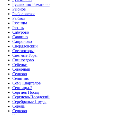
Русавкино-Романово
Рыбное
Рыболовское
Рыбхоз
Рязанцы
Рязань
Сабурово
Саввино
Сапроново
Свердловский
Светлогорье
Светлые Горы
Свиноедово
Себенки
Северный
Селково
Селятино
Семь Кварталов
Сенницы-2
Сергиев Посад
Сергиево-Посадский
Серебряные Пруды
Середа
Серково