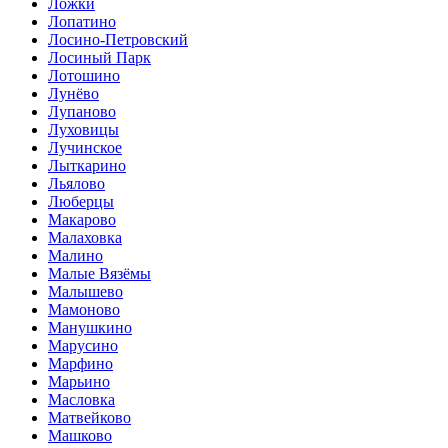
Ложки
Лопатино
Лосино-Петровский
Лосиный Парк
Лотошино
Лунёво
Лупаново
Луховицы
Лучинское
Лыткарино
Льялово
Люберцы
Макарово
Малаховка
Малино
Малые Вязёмы
Малышево
Мамоново
Манушкино
Марусино
Марфино
Марьино
Масловка
Матвейково
Машково