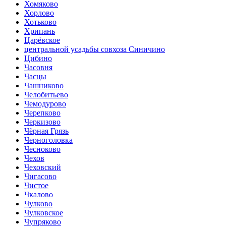
Хомяково
Хорлово
Хотьково
Хрипань
Царёвское
центральной усадьбы совхоза Синичино
Цибино
Часовня
Часцы
Чашниково
Челобитьево
Чемодурово
Черепково
Черкизово
Чёрная Грязь
Черноголовка
Чесноково
Чехов
Чеховский
Чигасово
Чистое
Чкалово
Чулково
Чулковское
Чупряково