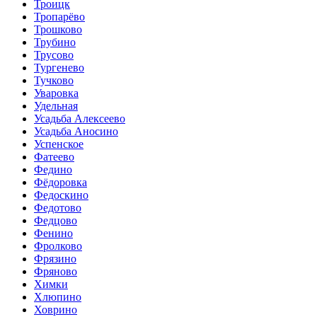
Троицк
Тропарёво
Трошково
Трубино
Трусово
Тургенево
Тучково
Уваровка
Удельная
Усадьба Алексеево
Усадьба Аносино
Успенское
Фатеево
Федино
Фёдоровка
Федоскино
Федотово
Федцово
Фенино
Фролково
Фрязино
Фряново
Химки
Хлюпино
Ховрино