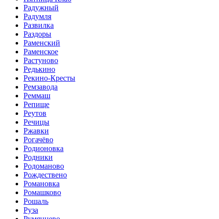
Радужный
Радумля
Развилка
Раздоры
Раменский
Раменское
Растуново
Редькино
Рекино-Кресты
Ремзавода
Реммаш
Репище
Реутов
Речицы
Ржавки
Рогачёво
Родионовка
Родники
Родоманово
Рождествено
Романовка
Ромашково
Рошаль
Руза
Румянцево