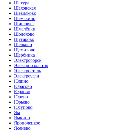
Шатура
Шаховская
Шевляково
Шемякино
Шишовка
Шмелёнки
Шолохово
Шугарово
Щелково
Щемилово
Щербинка
Электрогорск
Электроизолятор
Электросталь
Электроугли
Юдино
Юрасово
Юрлово
Юрово
Юрьево
Юсупово
Ям
Ямкино
Ярополецкое
Ясенево