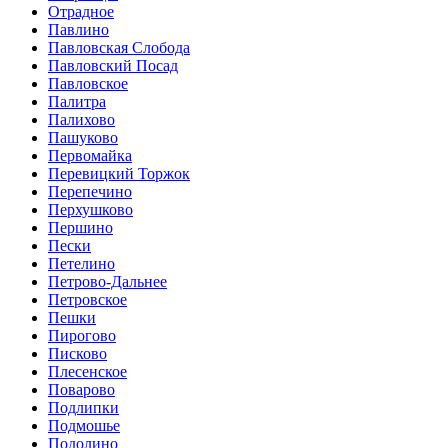
Отрадное
Павлино
Павловская Слобода
Павловский Посад
Павловское
Палитра
Палихово
Пашуково
Первомайка
Перевицкий Торжок
Перепечино
Перхушково
Першино
Пески
Петелино
Петрово-Дальнее
Петровское
Пешки
Пирогово
Писково
Плесенское
Поварово
Подлипки
Подмошье
Подолино