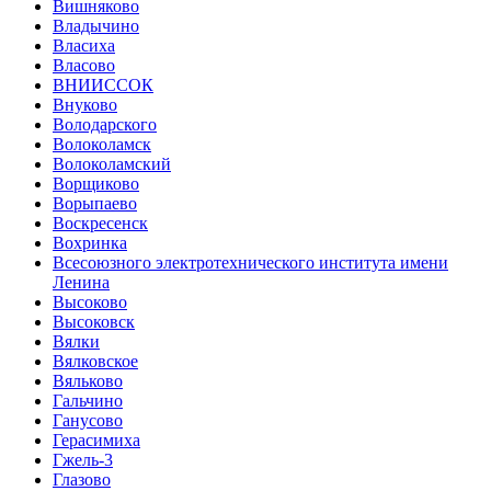
Вишняково
Владычино
Власиха
Власово
ВНИИССОК
Внуково
Володарского
Волоколамск
Волоколамский
Ворщиково
Ворыпаево
Воскресенск
Вохринка
Всесоюзного электротехнического института имени
Ленина
Высоково
Высоковск
Вялки
Вялковское
Вяльково
Гальчино
Ганусово
Герасимиха
Гжель-3
Глазово