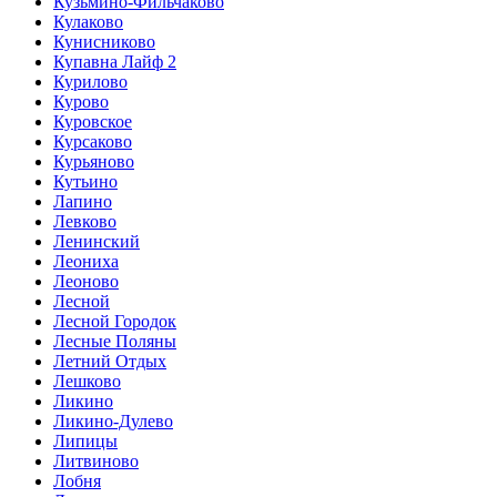
Кузьмино-Фильчаково
Кулаково
Кунисниково
Купавна Лайф 2
Курилово
Курово
Куровское
Курсаково
Курьяново
Кутьино
Лапино
Левково
Ленинский
Леониха
Леоново
Лесной
Лесной Городок
Лесные Поляны
Летний Отдых
Лешково
Ликино
Ликино-Дулево
Липицы
Литвиново
Лобня