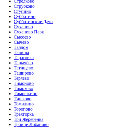
Стрелково
Струбково
Ступино
Субботино
Субботинские Дачи
Суханово
Суханово Парк
Сысоево
Сычёво
Талдом
Талицы
Тарасовка
Тарычёво
Татищево
Таширово
Теряево
Тимоново
Тимохово
Тимошкино
Тишково
Томилино
Торопово
Трёхгорка
Три Жеребёнка
Троице-Лобаново