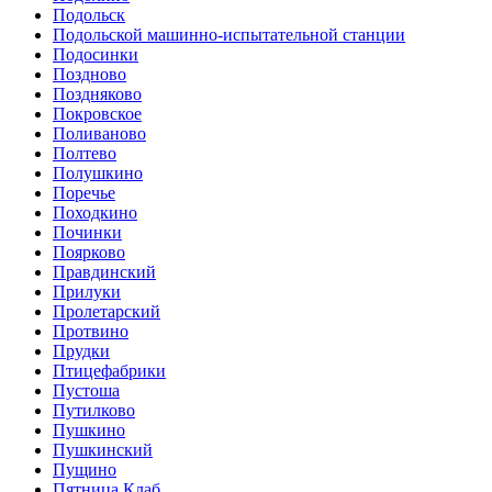
Подольск
Подольской машинно-испытательной станции
Подосинки
Поздново
Поздняково
Покровское
Поливаново
Полтево
Полушкино
Поречье
Походкино
Починки
Поярково
Правдинский
Прилуки
Пролетарский
Протвино
Прудки
Птицефабрики
Пустоша
Путилково
Пушкино
Пушкинский
Пущино
Пятница Клаб