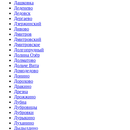
Дашковка
Деденево
Дедовск
Дергаево
Дзержинский
Дивово
Дмитров
Дмитровский
Дмитровское
Долгопрудный
Долина Озёр
Долматово
Дольче Вита
Домодедово
Донино
Дорохово
Дракино
Дрезна
Дрожжино
Дубна
Дубровицы
Дубровки
Дурыкино
Духанино
Дыдылдино