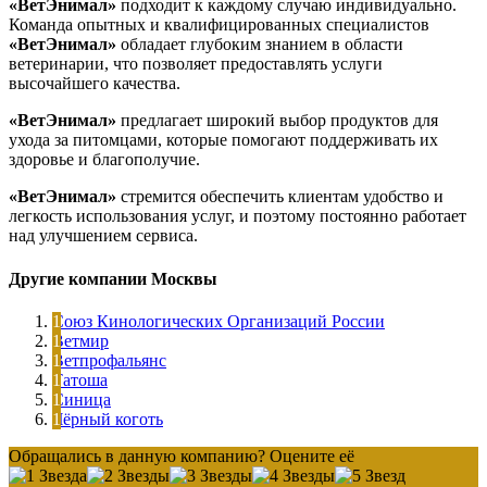
«ВетЭнимал»
подходит к каждому случаю индивидуально.
Команда опытных и квалифицированных специалистов
«ВетЭнимал»
обладает глубоким знанием в области
ветеринарии, что позволяет предоставлять услуги
высочайшего качества.
«ВетЭнимал»
предлагает широкий выбор продуктов для
ухода за питомцами, которые помогают поддерживать их
здоровье и благополучие.
«ВетЭнимал»
стремится обеспечить клиентам удобство и
легкость использования услуг, и поэтому постоянно работает
над улучшением сервиса.
Другие компании Москвы
Союз Кинологических Организаций России
Ветмир
Ветпрофальянс
Татоша
Синица
Чёрный коготь
Обращались в данную компанию? Оцените её