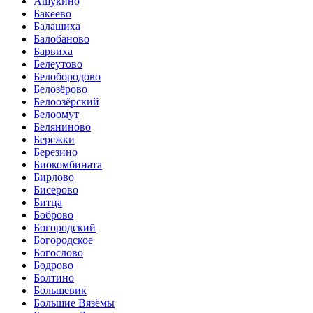
Ашукино
Бакеево
Балашиха
Балобаново
Барвиха
Белеутово
Белобородово
Белозёрово
Белоозёрский
Белоомут
Беляниново
Бережки
Березино
Биокомбината
Бирлово
Бисерово
Битца
Боброво
Богородский
Богородское
Богослово
Бодрово
Болтино
Большевик
Большие Вязёмы