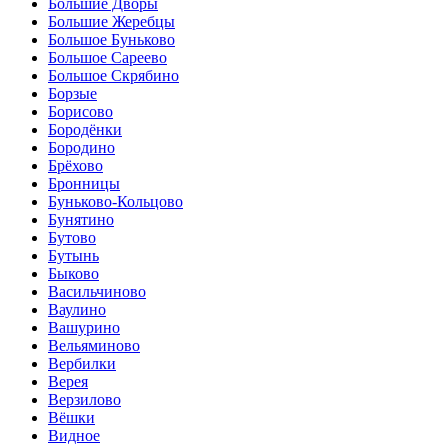
Большие Дворы
Большие Жеребцы
Большое Буньково
Большое Сареево
Большое Скрябино
Борзые
Борисово
Бородёнки
Бородино
Брёхово
Бронницы
Буньково-Кольцово
Бунятино
Бутово
Бутынь
Быково
Васильчиново
Ваулино
Вашурино
Вельяминово
Вербилки
Верея
Верзилово
Вёшки
Видное