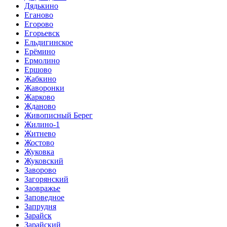
Дядькино
Еганово
Егорово
Егорьевск
Ельдигинское
Ерёмино
Ермолино
Ершово
Жабкино
Жаворонки
Жарково
Жданово
Живописный Берег
Жилино-1
Житнево
Жостово
Жуковка
Жуковский
Заворово
Загорянский
Заовражье
Заповедное
Запрудня
Зарайск
Зарайский